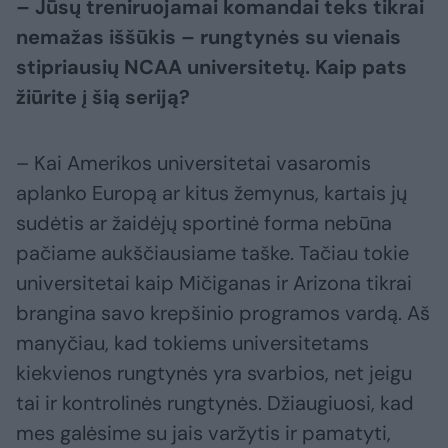
– Jūsų treniruojamai komandai teks tikrai
nemažas iššūkis – rungtynės su vienais
stipriausių NCAA universitetų. Kaip pats
žiūrite į šią seriją?
– Kai Amerikos universitetai vasaromis
aplanko Europą ar kitus žemynus, kartais jų
sudėtis ar žaidėjų sportinė forma nebūna
pačiame aukščiausiame taške. Tačiau tokie
universitetai kaip Mičiganas ir Arizona tikrai
brangina savo krepšinio programos vardą. Aš
manyčiau, kad tokiems universitetams
kiekvienos rungtynės yra svarbios, net jeigu
tai ir kontrolinės rungtynės. Džiaugiuosi, kad
mes galėsime su jais varžytis ir pamatyti,