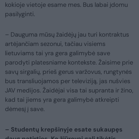
kokioje vietoje esame mes. Bus labai įdomu
pasilyginti.
– Dauguma mūsų žaidėjų jau turi kontraktus
artėjančiam sezonui, tačiau visiems
lietuviams tai yra gera galimybė save
parodyti platesniame kontekste. Žaisime prie
savų sirgalių, prieš gerus varžovus, rungtynės
bus transliuojamos per televiziją, jas nušvies
JAV medijos. Žaidėjai visa tai supranta ir žino,
kad tai jiems yra gera galimybė atkreipti
dėmesį į save.
– Studentų krepšinyje esate sukaupęs
daug patirties. Ko žiūrovai gali tikėtis