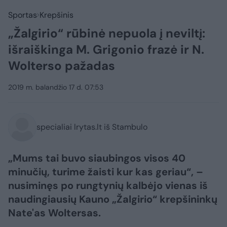
Sportas
Krepšinis
„Žalgirio“ rūbinė nepuola į neviltį:
išraiškinga M. Grigonio frazė ir N.
Wolterso pažadas
2019 m. balandžio 17 d. 07:53
specialiai lrytas.lt iš Stambulo
„Mums tai buvo siaubingos visos 40
minučių, turime žaisti kur kas geriau“, –
nusiminęs po rungtynių kalbėjo vienas iš
naudingiausių Kauno „Žalgirio“ krepšininkų
Nate'as Woltersas.