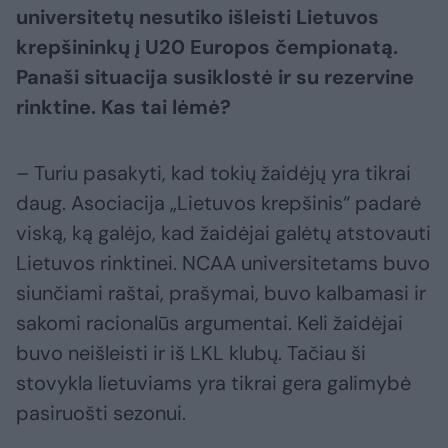
universitetų nesutiko išleisti Lietuvos
krepšininkų į U20 Europos čempionatą.
Panaši situacija susiklostė ir su rezervine
rinktine. Kas tai lėmė?
– Turiu pasakyti, kad tokių žaidėjų yra tikrai
daug. Asociacija „Lietuvos krepšinis“ padarė
viską, ką galėjo, kad žaidėjai galėtų atstovauti
Lietuvos rinktinei. NCAA universitetams buvo
siunčiami raštai, prašymai, buvo kalbamasi ir
sakomi racionalūs argumentai. Keli žaidėjai
buvo neišleisti ir iš LKL klubų. Tačiau ši
stovykla lietuviams yra tikrai gera galimybė
pasiruošti sezonui.