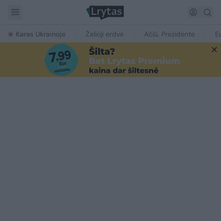
Karas Ukrainoje
Žalioji erdvė
Ačiū, Prezidente
E