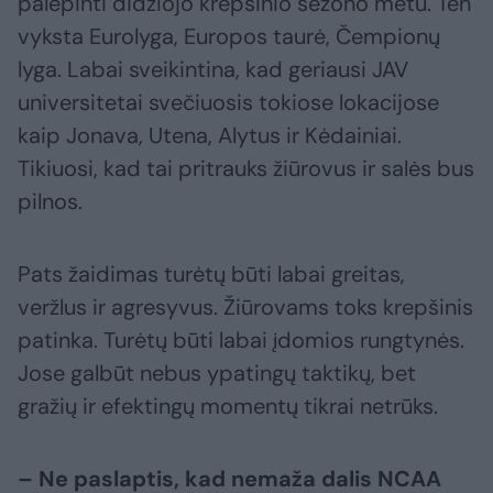
palepinti didžiojo krepšinio sezono metu. Ten
vyksta Eurolyga, Europos taurė, Čempionų
lyga. Labai sveikintina, kad geriausi JAV
universitetai svečiuosis tokiose lokacijose
kaip Jonava, Utena, Alytus ir Kėdainiai.
Tikiuosi, kad tai pritrauks žiūrovus ir salės bus
pilnos.
Pats žaidimas turėtų būti labai greitas,
veržlus ir agresyvus. Žiūrovams toks krepšinis
patinka. Turėtų būti labai įdomios rungtynės.
Jose galbūt nebus ypatingų taktikų, bet
gražių ir efektingų momentų tikrai netrūks.
– Ne paslaptis, kad nemaža dalis NCAA