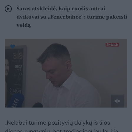
Šaras atskleidė, kaip ruošis antrai
dvikovai su „Fenerbahce“: turime pakeisti
veidą
„Nelabai turime pozityvių dalykų iš šios
dienos rungtynių, bet trečiadienį jau laukia