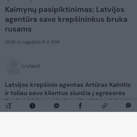
Kaimynų pasipiktinimas: Latvijos
agentūra savo krepšininkus bruka
rusams
2026 m. rugpjūčio 9 d. 11:34
Lrytas.lt
Latvijos krepšinio agentas Artūras Kalnitis
ir toliau savo klientus siunčia į agresorės
Rusijos klubus, o federacija dėl to nieko
negali padaryti.