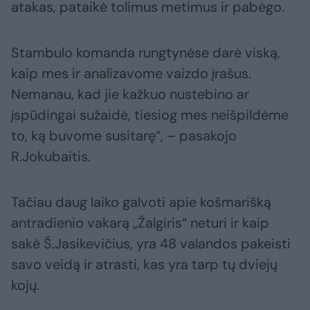
atakas, pataikė tolimus metimus ir pabėgo.
Stambulo komanda rungtynėse darė viską,
kaip mes ir analizavome vaizdo įrašus.
Nemanau, kad jie kažkuo nustebino ar
įspūdingai sužaidė, tiesiog mes neišpildėme
to, ką buvome susitarę“, – pasakojo
R.Jokubaitis.
Tačiau daug laiko galvoti apie košmarišką
antradienio vakarą „Žalgiris“ neturi ir kaip
sakė Š.Jasikevičius, yra 48 valandos pakeisti
savo veidą ir atrasti, kas yra tarp tų dviejų
kojų.