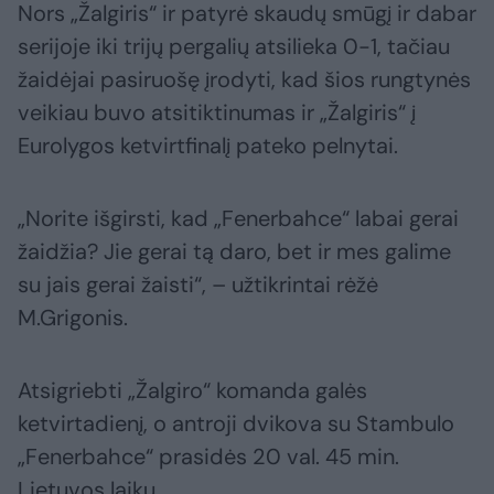
Nors „Žalgiris“ ir patyrė skaudų smūgį ir dabar
serijoje iki trijų pergalių atsilieka 0-1, tačiau
žaidėjai pasiruošę įrodyti, kad šios rungtynės
veikiau buvo atsitiktinumas ir „Žalgiris“ į
Eurolygos ketvirtfinalį pateko pelnytai.
„Norite išgirsti, kad „Fenerbahce“ labai gerai
žaidžia? Jie gerai tą daro, bet ir mes galime
su jais gerai žaisti“, – užtikrintai rėžė
M.Grigonis.
Atsigriebti „Žalgiro“ komanda galės
ketvirtadienį, o antroji dvikova su Stambulo
„Fenerbahce“ prasidės 20 val. 45 min.
Lietuvos laiku.