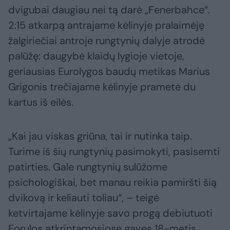
dvigubai daugiau nei tą darė „Fenerbahce“.
2:15 atkarpą antrajame kėlinyje pralaimėję
žalgiriečiai antroje rungtynių dalyje atrodė
palūžę: daugybė klaidų lygioje vietoje,
geriausias Eurolygos baudų metikas Marius
Grigonis trečiajame kėlinyje prametė du
kartus iš eilės.
„Kai jau viskas griūna, tai ir nutinka taip.
Turime iš šių rungtynių pasimokyti, pasisemti
patirties. Gale rungtynių sulūžome
psichologiškai, bet manau reikia pamiršti šią
dvikovą ir keliauti toliau“, – teigė
ketvirtajame kėlinyje savo progą debiutuoti
Eorulos atkrintamosiose gavęs 18-metis