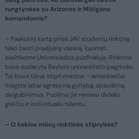
rungtynėse su Arizonos ir Mičigano
komandomis?
– Paskutinį kartą prieš JAV studentų rinktinę
teko žaisti praėjusią vasarą, kuomet
susitikome Universiados pusfinalyje. Rinktinė
buvo sudaryta Bayloro universiteto pagrindu.
Tai buvo tikrai stipri rinktinė – amerikiečiai
mėgsta labai agresyvią gynybą, spaudimą,
dvigubinimus. Puolime jie remiasi dideliu
greičiu ir individualiu talentu.
– O kokios mūsų rinktinės stiprybės?