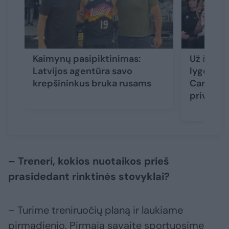
Kaimynų pasipiktinimas:
Už šiurk
Latvijos agentūra savo
lygoje iš
krepšininkus bruka rusams
Carringto
privilegi
– Treneri, kokios nuotaikos prieš
prasidedant rinktinės stovyklai?
– Turime treniruočių planą ir laukiame
pirmadienio. Pirmąją savaitę sportuosime