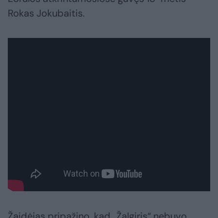
Rokas Jokubaitis.
Žaidėjas pripažino, kad „Žalgiris“ nebuvo