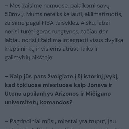
– Mes žaisime namuose, palaikomi savų
žiūrovų. Mums nereiks keliauti, aklimatizuotis,
žaisime pagal FIBA taisykles. Aišku, labai
norisi turėti geras rungtynes, tačiau dar
labiau norisi į žaidimą integruoti visus dvylika
krepšininkų ir visiems atrasti laiko ir
galimybių aikštėje.
– Kaip jūs pats žvelgiate į šį istorinį įvykį,
kad tokiuose miestuose kaip Jonava ir
Utena apsilankys Arizonos ir Mičigano
universitetų komandos?
– Pagrindiniai mūsų miestai yra truputį jau