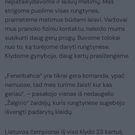
nepataikydavome ir laisvų metimų. Mes
strigome puolime visas rungtynes,
prametėme metimus būdami laisvi. Varžovai
mus pranoko fiziniu kontaktu, neleido mums
susikurti daug gerų progų. Buvome tolokai
nuo to, ką turėjome daryti rungtynėse.
Klydome gynyboje, daug kartų prasižengėme.
„Fenerbahce“ yra tikrai gera komanda, ypač
namuose, tad mes turime žaisti kur kas
geriau“, – pasakojo vienas iš nedaugelio
„Žalgirio“ žaidėjų, kuris rungtynėse sugebėjo
išvengti padarytų klaidų.
Lietuvos čempionai iš viso klydo 23 kartus,