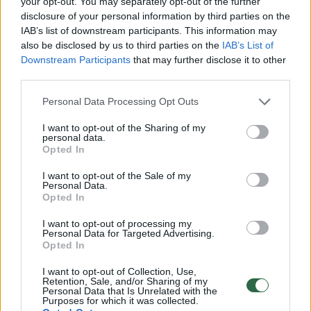
your opt-out. You may separately opt-out of the further
disclosure of your personal information by third parties on the
IAB’s list of downstream participants. This information may
also be disclosed by us to third parties on the
IAB’s List of
Downstream Participants
that may further disclose it to other
third parties.
Personal Data Processing Opt Outs
I want to opt-out of the Sharing of my
personal data.
Sportas
Krepšinis
Opted In
Paskelbta Lietuvos rezervinė
I want to opt-out of the Sale of my
Personal Data.
rinktinė: štabe darbuosis Ą.
Opted In
Tubelio brolis
I want to opt-out of processing my
Personal Data for Targeted Advertising.
Opted In
2026 m. rugpjūčio 9 d. 11:42
I want to opt-out of Collection, Use,
Retention, Sale, and/or Sharing of my
Personal Data that Is Unrelated with the
Purposes for which it was collected.
Lrytas.lt