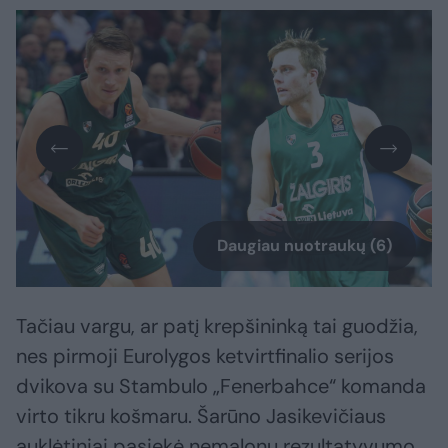
Daugiau nuotraukų (6)
Tačiau vargu, ar patį krepšininką tai guodžia,
nes pirmoji Eurolygos ketvirtfinalio serijos
dvikova su Stambulo „Fenerbahce“ komanda
virto tikru košmaru. Šarūno Jasikevičiaus
auklėtiniai pasiekė nemalonų rezultatyvumo