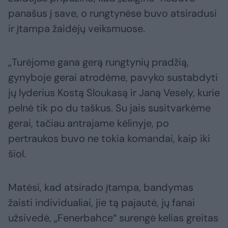
panašus į save, o rungtynėse buvo atsiradusi
ir įtampa žaidėjų veiksmuose.
„Turėjome gana gerą rungtynių pradžią,
gynyboje gerai atrodėme, pavyko sustabdyti
jų lyderius Kostą Sloukasą ir Janą Vesely, kurie
pelnė tik po du taškus. Su jais susitvarkėme
gerai, tačiau antrajame kėlinyje, po
pertraukos buvo ne tokia komandai, kaip iki
šiol.
Matėsi, kad atsirado įtampa, bandymas
žaisti individualiai, jie tą pajautė, jų fanai
užsivedė, „Fenerbahce“ surengė kelias greitas