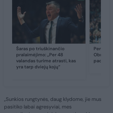
Šaras po triuškinančio
Pergalės
pralaimėjimo: „Per 48
Obradovi
valandas turime atrasti, kas
pademons
yra tarp dviejų kojų“
„Sunkios rungtynės, daug klydome, jie mus
pasitiko labai agresyviai, mes