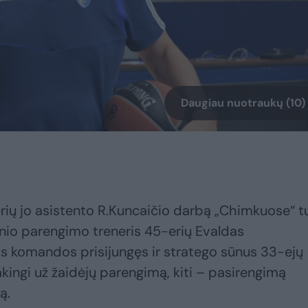
Daugiau nuotraukų (10)
rių jo asistento R.Kuncaičio darbą „Chimkuose“ tur
zinio parengimo treneris 45-erių Evaldas
os komandos prisijungęs ir stratego sūnus 33-ejų
sakingi už žaidėjų parengimą, kiti – pasirengimą
ą.