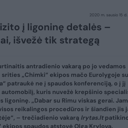
2020 m. sausio 15 d.
izito į ligoninę detalės –
ai, išvežė tik strategą
rtinaitis antradienio vakarą po jo vedamos
srities „Chimki“ ekipos mačo Eurolygoje s
a“ patraukė ne į spaudos konferenciją, o į jį
į automobilį, kuris nuvežė krepšinio speciali
s ligoninę. „Dabar su Rimu viskas gerai. Jam
visos reikalingos procedūros ir šiandien jis 
tėje“, – trečiadienio vakarą
lrytas.lt
patikin
 ekipos spaudos atstovė Olga Krylova.