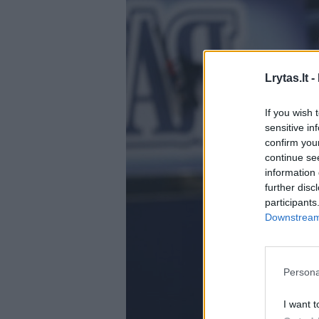
Lrytas.lt -
If you wish 
sensitive in
confirm you
continue se
information 
further disc
participants
Downstream 
Persona
I want t