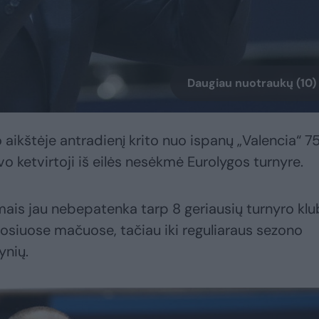
Daugiau nuotraukų (10)
aikštėje antradienį krito nuo ispanų „Valencia“ 75
uvo ketvirtoji iš eilės nesėkmė Eurolygos turnyre.
ais jau nebepatenka tarp 8 geriausių turnyro klu
osiuose mačuose, tačiau iki reguliaraus sezono
ynių.