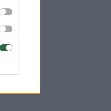
o
os
59-