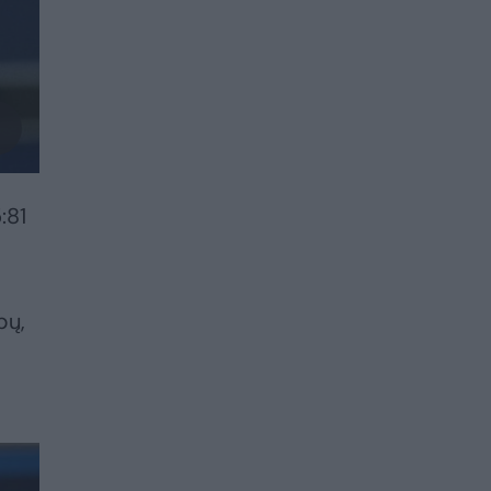
:81
bų,