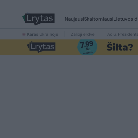
Naujausi
Skaitomiausi
Lietuvos d
Karas Ukrainoje
Žalioji erdvė
Ačiū, Prezident