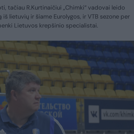
i, tačiau R.Kurtinaičiui „Chimki“ vadovai leido
 iš lietuvių ir šiame Eurolygos, ir VTB sezone per
penki Lietuvos krepšinio specialistai.