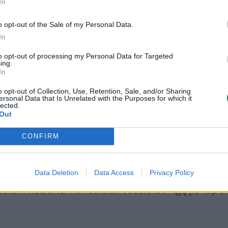
In
o opt-out of the Sale of my Personal Data.
In
to opt-out of processing my Personal Data for Targeted
pateko į bėdą su žarnyno problemomis. Visi mūsų
ing.
In
ma, tik vieniems sunkiau, kitiems – lengviau.
o opt-out of Collection, Use, Retention, Sale, and/or Sharing
ligoninę, bet visi mūsų trenerių štabo specialistai p
ersonal Data that Is Unrelated with the Purposes for which it
lected.
nėlių jautė rimtus negalavimus“, – kalbėjo Maskv
Out
ovė.
CONFIRM
pą atgal priviliotas ir į trenerio kėdę pasodintas 
 paskambino jam ne kartą patarinėjusiam ir tuomet
Data Deletion
Data Access
Privacy Policy
usiam Robertui Kuncaičiui: sausio 29-ąją jis tapo
.