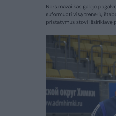
Nors mažai kas galėjo pagalvot
suformuoti visą trenerių štabą
pristatymus stovi išsirikiavę 