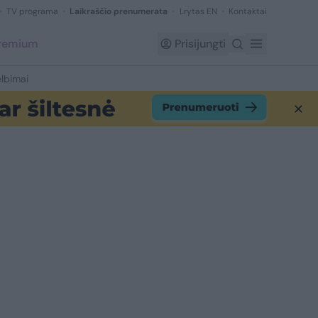
TV programa
Laikraščio prenumerata
Lrytas EN
Kontaktai
Premium
Prisijungti
lbimai