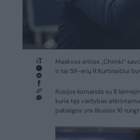
Maskvos srities „Chimki“ savo 
ir tai 59-erių R.Kurtinaičiui b
Rusijos komanda su 8 laimėjim
kurie tęs varžybas atkrintamu
pabaigos yra likusios 16 rungt