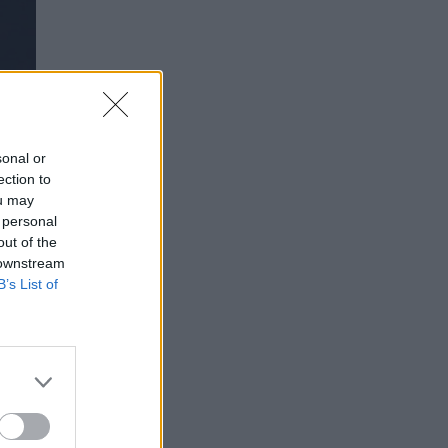
sonal or
ection to
ou may
 personal
out of the
 downstream
B’s List of