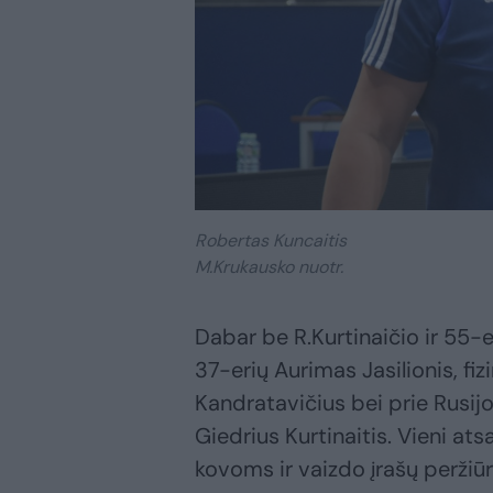
Robertas Kuncaitis
M.Krukausko nuotr.
Dabar be R.Kurtinaičio ir 55-e
37-erių Aurimas Jasilionis, fi
Kandratavičius bei prie Rusij
Giedrius Kurtinaitis. Vieni at
kovoms ir vaizdo įrašų peržiūr