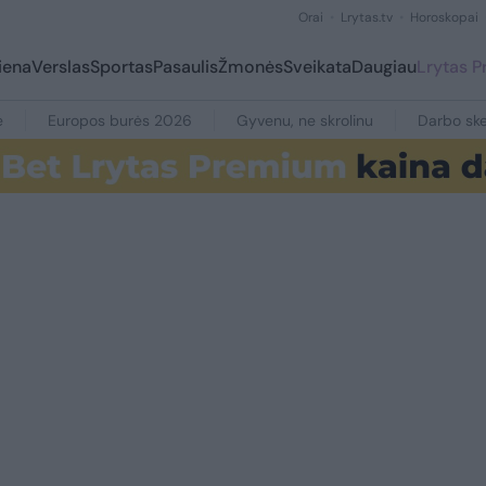
Orai
Lrytas.tv
Horoskopai
iena
Verslas
Sportas
Pasaulis
Žmonės
Sveikata
Daugiau
Lrytas 
e
Europos burės 2026
Gyvenu, ne skrolinu
Darbo ske