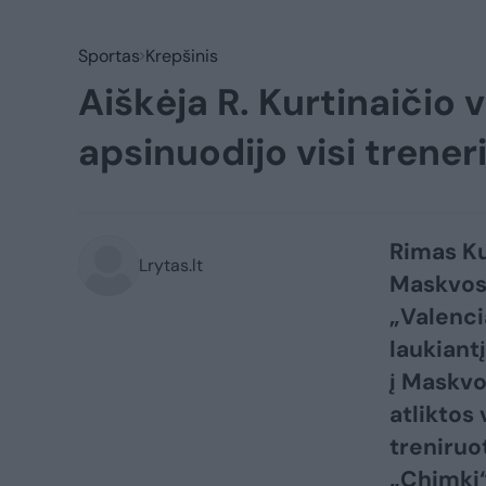
Sportas
Krepšinis
Aiškėja R. Kurtinaičio v
apsinuodijo visi treneri
Rimas Ku
Lrytas.lt
Maskvos 
„Valenci
laukiant
į Maskvo
atliktos 
treniruo
„Chimki“