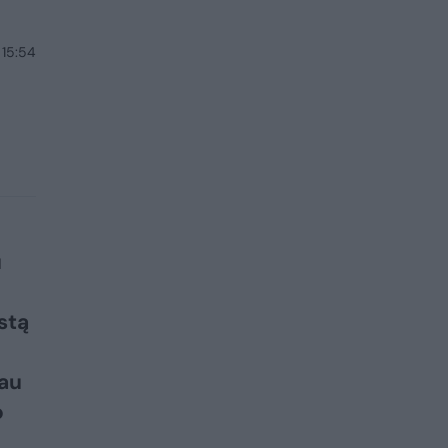
 15:54
u
stą
jau
o