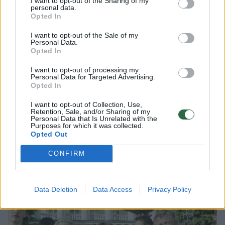
100 proc. tiek emociškai, tiek fiziškai. Jie
I want to opt-out of the Sharing of my
personal data.
norėjo daug ką įrodyti.
Opted In
I want to opt-out of the Sale of my
Personal Data.
Tuometiniam MKL direktoriui Martynui
Opted In
Račkauskui labai patiko pademonstruotas
I want to opt-out of processing my
mūsų komandos charakteris, kovingumas.
Personal Data for Targeted Advertising.
Opted In
Sezono uždarymo metu buvome apdovanoti
I want to opt-out of Collection, Use,
„Iššūkio komandos“ nominacijoje. Manau,
Retention, Sale, and/or Sharing of my
Personal Data that Is Unrelated with the
būtent tos finalinės rungtynės man riša su
Purposes for which it was collected.
Opted Out
tais vaikais ir šiandien.
CONFIRM
Data Deletion
Data Access
Privacy Policy