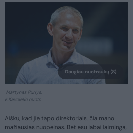
Daugiau nuotraukų (8)
Martynas Purlys.
K.Kavolėlio nuotr.
Aišku, kad jie tapo direktoriais, čia mano
mažiausias nuopelnas. Bet esu labai laiminga,