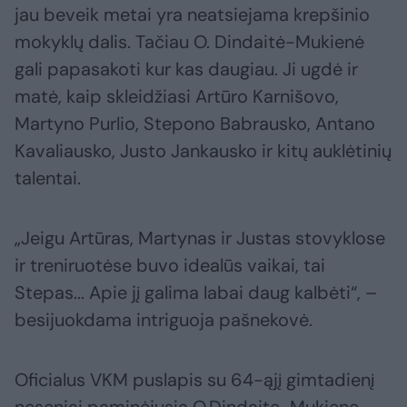
jau beveik metai yra neatsiejama krepšinio
mokyklų dalis. Tačiau O. Dindaitė-Mukienė
gali papasakoti kur kas daugiau. Ji ugdė ir
matė, kaip skleidžiasi Artūro Karnišovo,
Martyno Purlio, Stepono Babrausko, Antano
Kavaliausko, Justo Jankausko ir kitų auklėtinių
talentai.
„Jeigu Artūras, Martynas ir Justas stovyklose
ir treniruotėse buvo idealūs vaikai, tai
Stepas... Apie jį galima labai daug kalbėti“, –
besijuokdama intriguoja pašnekovė.
Oficialus VKM puslapis su 64-ąjį gimtadienį