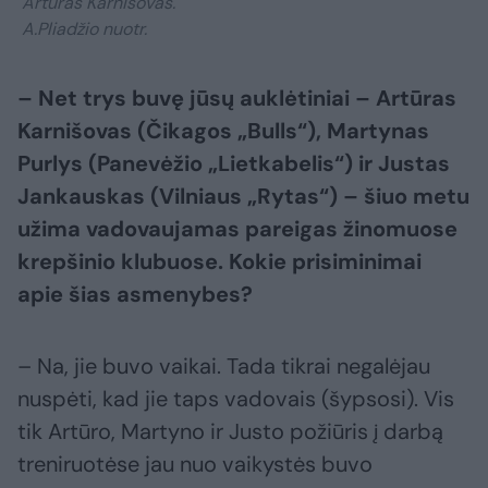
Artūras Karnišovas.
A.Pliadžio nuotr.
– Net trys buvę jūsų auklėtiniai – Artūras
Karnišovas (Čikagos „Bulls“), Martynas
Purlys (Panevėžio „Lietkabelis“) ir Justas
Jankauskas (Vilniaus „Rytas“) – šiuo metu
užima vadovaujamas pareigas žinomuose
krepšinio klubuose. Kokie prisiminimai
apie šias asmenybes?
– Na, jie buvo vaikai. Tada tikrai negalėjau
nuspėti, kad jie taps vadovais (šypsosi). Vis
tik Artūro, Martyno ir Justo požiūris į darbą
treniruotėse jau nuo vaikystės buvo