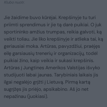
Klubo nuotr.
Jie žaidime buvo kūrėjai. Krepšinyje tu turi
priimti sprendimus ir jie tą darė puikiai. O juk
sportininko amžius trumpas, reikia galvoti, ką
veikti toliau. Jie liko krepšinyje ir atlieka tai, ką
geriausiai moka. Artūras, pavyzdžiui, praėjęs
eilę garsiausių trenerių ir organizacijų, todėl
puikiai žino, kaip veikia ir sukasi krepšinis.
Artūras į Jungtines Amerikos Valstijas išvyko
studijuoti labai jaunas. Tarybiniais laikais jis
ilgai negalėjo grįžti į Lietuvą. Pirmą kartą
sugrįžęs jis priėjo, apsikabino. Aš jo net
nepažinau (juokiasi).