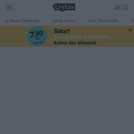
Karas Ukrainoje
Žalioji erdvė
Ačiū, Prezidente
E