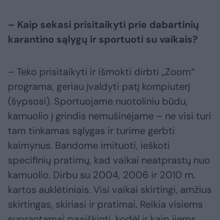
– Kaip sekasi prisitaikyti prie dabartinių
karantino sąlygų ir sportuoti su vaikais?
– Teko prisitaikyti ir išmokti dirbti „Zoom“
programa, geriau įvaldyti patį kompiuterį
(šypsosi). Sportuojame nuotoliniu būdu,
kamuolio į grindis nemušinėjame – ne visi turi
tam tinkamas sąlygas ir turime gerbti
kaimynus. Bandome imituoti, ieškoti
specifinių pratimų, kad vaikai neatprastų nuo
kamuolio. Dirbu su 2004, 2006 ir 2010 m.
kartos auklėtiniais. Visi vaikai skirtingi, amžius
skirtingas, skiriasi ir pratimai. Reikia visiems
suprantamai paaiškinti, kodėl ir kaip jiems