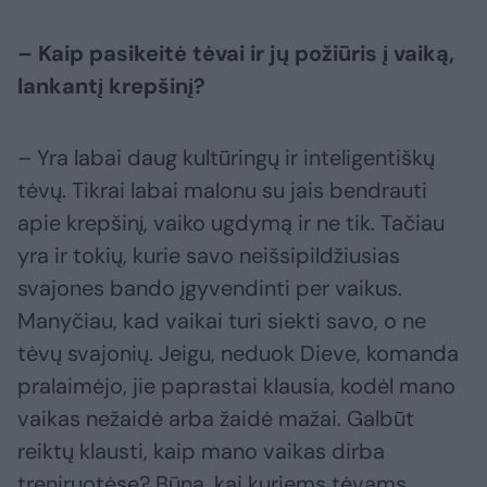
– Kaip pasikeitė tėvai ir jų požiūris į vaiką,
lankantį krepšinį?
– Yra labai daug kultūringų ir inteligentiškų
tėvų. Tikrai labai malonu su jais bendrauti
apie krepšinį, vaiko ugdymą ir ne tik. Tačiau
yra ir tokių, kurie savo neišsipildžiusias
svajones bando įgyvendinti per vaikus.
Manyčiau, kad vaikai turi siekti savo, o ne
tėvų svajonių. Jeigu, neduok Dieve, komanda
pralaimėjo, jie paprastai klausia, kodėl mano
vaikas nežaidė arba žaidė mažai. Galbūt
reiktų klausti, kaip mano vaikas dirba
treniruotėse? Būna, kai kuriems tėvams