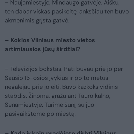
– Naujamiestyje, Mindaugo gatvėje. Aišku,
ten dabar viskas pasikeitę, anksčiau ten buvo
akmenimis grįsta gatvė.
– Kokios Vilniaus miesto vietos
artimiausios jūsų širdžiai?
– Televizijos bokštas. Pati buvau prie jo per
Sausio 13-osios įvykius ir po to metus
negalėjau prie jo eiti. Buvo kažkoks vidinis
stabdis. Žinoma, gražu ant Tauro kalno,
Senamiestyje. Turime šunį, su juo
pasivaikštome po miestą.
– Kada ir kaip pradėjote dirbti Vilniaus