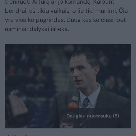
treniruoti Artūrą ar jo komandą. Kalbant
bendrai, aš tikiu vaikais, o jie tiki manimi. Čia
yra visa ko pagrindas. Daug kas keičiasi, bet
esminiai dalykai išlieka.
Daugiau nuotraukų (8)