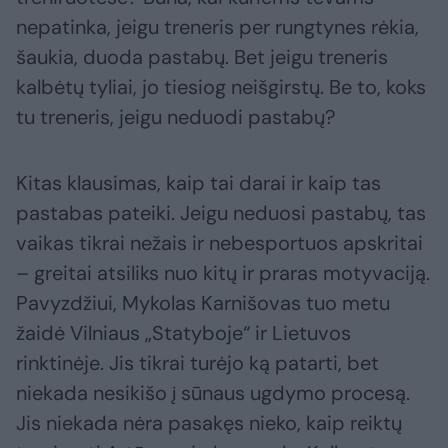
nepatinka, jeigu treneris per rungtynes rėkia,
šaukia, duoda pastabų. Bet jeigu treneris
kalbėtų tyliai, jo tiesiog neišgirstų. Be to, koks
tu treneris, jeigu neduodi pastabų?
Kitas klausimas, kaip tai darai ir kaip tas
pastabas pateiki. Jeigu neduosi pastabų, tas
vaikas tikrai nežais ir nebesportuos apskritai
– greitai atsiliks nuo kitų ir praras motyvaciją.
Pavyzdžiui, Mykolas Karnišovas tuo metu
žaidė Vilniaus „Statyboje“ ir Lietuvos
rinktinėje. Jis tikrai turėjo ką patarti, bet
niekada nesikišo į sūnaus ugdymo procesą.
Jis niekada nėra pasakęs nieko, kaip reiktų