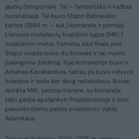
jaunių čempionais. Tai – fantastiška ir kažkas
nuostabaus. Tai buvo Stepo Babrausko
kartos (1984 m. – aut.) komanda ir pirmieji
Lietuvos moksleivių krepšinio lygos (MKL)
susikūrimo metai. Pamenu, kad finale prie
Stepo visada buvo du žmonės ir tai mums
palengvino žaidimą. Toje komandoje buvo ir
Antanas Kavaliauskas, tačiau jis buvo vėlyvos
brandos ir tada dar daug nežaisdavo. Buvau
išrinkta MKL sezono trenere, su komanda
teko garbė apsilankyti Prezidentūroje ir būti
pasveikintiems paties prezidento Valdo
Adamkaus.
Taip pat išskirčiau 2014–2015 m. sezoną.