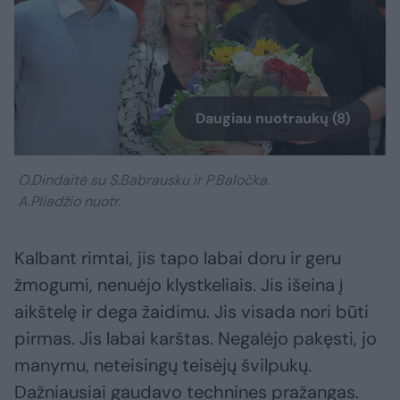
Daugiau nuotraukų (8)
O.Dindaitė su S.Babrausku ir P.Baločka.
A.Pliadžio nuotr.
Kalbant rimtai, jis tapo labai doru ir geru
žmogumi, nenuėjo klystkeliais. Jis išeina į
aikštelę ir dega žaidimu. Jis visada nori būti
pirmas. Jis labai karštas. Negalėjo pakęsti, jo
manymu, neteisingų teisėjų švilpukų.
Dažniausiai gaudavo technines pražangas.