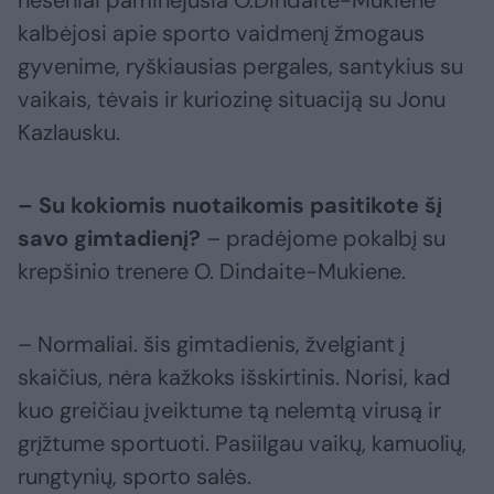
neseniai paminėjusia O.Dindaite-Mukiene
kalbėjosi apie sporto vaidmenį žmogaus
gyvenime, ryškiausias pergales, santykius su
vaikais, tėvais ir kuriozinę situaciją su Jonu
Kazlausku.
– Su kokiomis nuotaikomis pasitikote šį
savo gimtadienį?
– pradėjome pokalbį su
krepšinio trenere O. Dindaite-Mukiene.
– Normaliai. šis gimtadienis, žvelgiant į
skaičius, nėra kažkoks išskirtinis. Norisi, kad
kuo greičiau įveiktume tą nelemtą virusą ir
grįžtume sportuoti. Pasiilgau vaikų, kamuolių,
rungtynių, sporto salės.