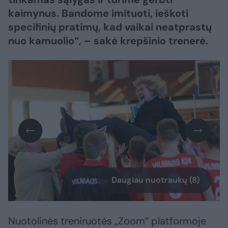
kaimynus. Bandome imituoti, ieškoti
specifinių pratimų, kad vaikai neatprastų
nuo kamuolio“, – sakė krepšinio trenerė.
Daugiau nuotraukų (8)
Nuotolinės treniruotės „Zoom“ platformoje