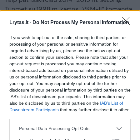
Tuomet su 1998 m. kartos „VKM-II“ komanda
sezoną pradėjome C divizione. Tais pačiais
Lrytas.lt -
Do Not Process My Personal Information
metais sugebėjome pakilti į B divizioną ir jį
laimėti. Taip per vienerius metus daug kam
If you wish to opt-out of the sale, sharing to third parties, or
processing of your personal or sensitive information for
netikėtai iš C diviziono pakilome į A. Pamenu,
targeted advertising by us, please use the below opt-out
kai ketvirtfinalio serijoje nugalėjome
section to confirm your selection. Please note that after your
opt-out request is processed you may continue seeing
Mažeikius. Buvo labai įtempta serija.
interest-based ads based on personal information utilized by
Pusfinalyje nugalėjome Arvydo Sabonio
us or personal information disclosed to third parties prior to
krepšinio centrą, o finale susitikome su
your opt-out. You may separately opt-out of the further
disclosure of your personal information by third parties on the
„VKM-I“ komanda. Mokyklos direktorius buvo
IAB’s list of downstream participants. This information may
Šarūnas Sakalauskas. Jis į finalą Kaune
also be disclosed by us to third parties on the
IAB’s List of
Downstream Participants
that may further disclose it to other
atvažiavo pavėlavęs ir paklausė tėvų, kas
third parties.
pirmauja. Tuo metu pirmavome maždaug 30
Personal Data Processing Opt Outs
taškų. Visi vaikai tose rungtynėse atsidavė