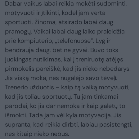
Dabar vaikus labai reikia mokėti sudominti,
motyvuoti ir įtikinti, kodėl jam verta
sportuoti. Žinoma, atsirado labai daug
pramogų. Vaikai labai daug laiko praleidžia
prie kompiuterio, „telefonuose“. Lyg ir
bendrauja daug, bet ne gyvai. Buvo toks
juokingas nutikimas, kai į treniruotę atėjęs
pirmokėlis pareiškė, kad jis nieko nebedarys.
Jis viską moka, nes nugalėjo savo tėvelį.
Trenerio užduotis – kaip tą vaiką motyvuoti,
kad jis toliau sportuotų. Tu jam tinkamai
parodai, ko jis dar nemoka ir kaip galėtų to
išmokti. Tada jam vėl kyla motyvacija. Jis
supranta, kad reikia dirbti, labiau pasistengti,
nes kitaip nieko nebus.