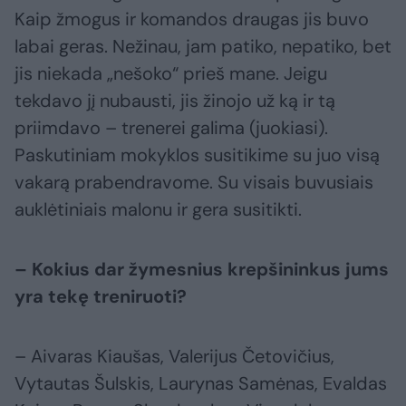
Kaip žmogus ir komandos draugas jis buvo
labai geras. Nežinau, jam patiko, nepatiko, bet
jis niekada „nešoko“ prieš mane. Jeigu
tekdavo jį nubausti, jis žinojo už ką ir tą
priimdavo – trenerei galima (juokiasi).
Paskutiniam mokyklos susitikime su juo visą
vakarą prabendravome. Su visais buvusiais
auklėtiniais malonu ir gera susitikti.
– Kokius dar žymesnius krepšininkus jums
yra tekę treniruoti?
– Aivaras Kiaušas, Valerijus Četovičius,
Vytautas Šulskis, Laurynas Samėnas, Evaldas