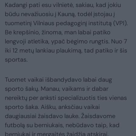
Kadangi pati esu vilnietė, sakiau, kad jokiu
būdu nevažiuosiu į Kauną, todėl įstojau į
tuometinį Vilniaus pedagoginį institutą (VPI).
Be krepšinio, žinoma, man labai patiko
lengvoji atletika, ypač bėgimo rungtis. Nuo 7
iki 12 metų lankiau plaukimą, tad patiko ir šis
sportas.
Tuomet vaikai išbandydavo labai daug
sporto šakų. Manau, vaikams ir dabar
nereiktų per anksti specializuotis ties vienas
sporto šaka. Aišku, anksčiau vaikai
daugiausiai žaisdavo lauke. Žaisdavome
futbolą su berniukais, nebūdavo taip, kad
berniukai ir mergaitės žaidžia atskirai.