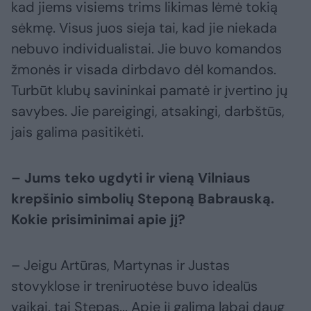
kad jiems visiems trims likimas lėmė tokią
sėkmę. Visus juos sieja tai, kad jie niekada
nebuvo individualistai. Jie buvo komandos
žmonės ir visada dirbdavo dėl komandos.
Turbūt klubų savininkai pamatė ir įvertino jų
savybes. Jie pareigingi, atsakingi, darbštūs,
jais galima pasitikėti.
– Jums teko ugdyti ir vieną Vilniaus
krepšinio simbolių Steponą Babrauską.
Kokie prisiminimai apie jį?
– Jeigu Artūras, Martynas ir Justas
stovyklose ir treniruotėse buvo idealūs
vaikai, tai Stepas... Apie jį galima labai daug