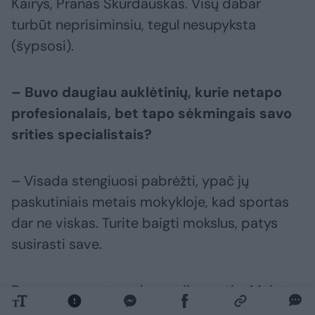
Kairys, Pranas Skurdauskas. Visų dabar
turbūt neprisiminsiu, tegul nesupyksta
(šypsosi).
– Buvo daugiau auklėtinių, kurie netapo
profesionalais, bet tapo sėkmingais savo
srities specialistais?
– Visada stengiuosi pabrėžti, ypač jų
paskutiniais metais mokykloje, kad sportas
dar ne viskas. Turite baigti mokslus, patys
susirasti save.
Pas mane sportavo buvęs ilgametis „Maisto
banko“ plėtros vadovas Vaidotas Ilgius.