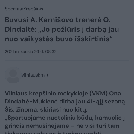
Sportas
Krepšinis
Buvusi A. Karnišovo trenerė O.
Dindaitė: „Jo požiūris į darbą jau
nuo vaikystės buvo išskirtinis“
2021 m. sausio 26 d. 08:32
vilniauskm.lt
Vilniaus krepšinio mokykloje (VKM) Ona
Dindaitė-Mukienė dirba jau 41-ąjį sezoną.
Šis, žinoma, skiriasi nuo kitų.
„Sportuojame nuotoliniu būdu, kamuolio į
grindis nemušinėjame – ne visi turi tam
tinkamas sąlygas ir turime gerbti