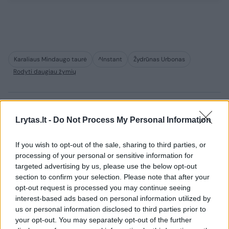
Karaliaus Mindaugo taurė
^Instant
Žydrūnas Urbonas
Rodyti daugiau žymių
Komentuoti po šiuo straipsniu
Lrytas.lt -
Do Not Process My Personal Information
Komentuoti gali tik Lrytas registruoti vartotojai.
If you wish to opt-out of the sale, sharing to third parties, or
processing of your personal or sensitive information for
Prisijunkite prie registruotų vartotojų
targeted advertising by us, please use the below opt-out
bendruomenės ir bendraukite komentaruose!
section to confirm your selection. Please note that after your
opt-out request is processed you may continue seeing
interest-based ads based on personal information utilized by
Rodyti komentarus
us or personal information disclosed to third parties prior to
your opt-out. You may separately opt-out of the further