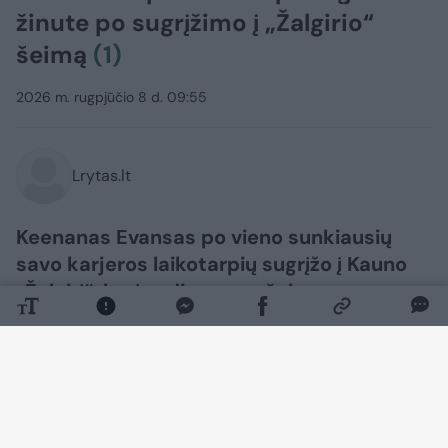
žinute po sugrįžimo į „Žalgirio“
šeimą
(1)
2026 m. rugpjūčio 8 d. 09:55
Lrytas.lt
Keenanas Evansas po vieno sunkiausių
savo karjeros laikotarpių sugrįžo į Kauno
„Žalgirį“, kurį vadina savo šeima.