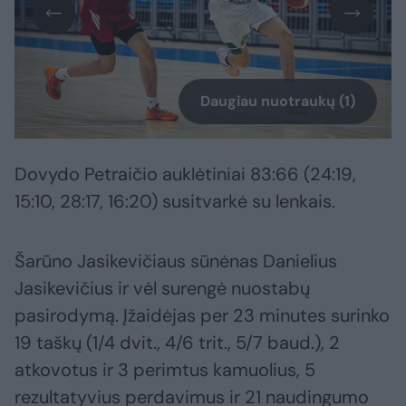
Daugiau nuotraukų (1)
Dovydo Petraičio auklėtiniai 83:66 (24:19,
15:10, 28:17, 16:20) susitvarkė su lenkais.
Šarūno Jasikevičiaus sūnėnas Danielius
Jasikevičius ir vėl surengė nuostabų
pasirodymą. Įžaidėjas per 23 minutes surinko
19 taškų (1/4 dvit., 4/6 trit., 5/7 baud.), 2
atkovotus ir 3 perimtus kamuolius, 5
rezultatyvius perdavimus ir 21 naudingumo