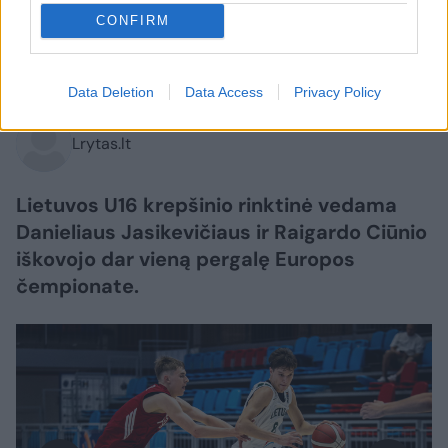
lenkus
CONFIRM
2026 m. rugpjūčio 8 d. 14:32
Data Deletion
Data Access
Privacy Policy
Lrytas.lt
Lietuvos U16 krepšinio rinktinė vedama
Danieliaus Jasikevičiaus ir Raigardo Ciūnio
iškovojo dar vieną pergalę Europos
čempionate.