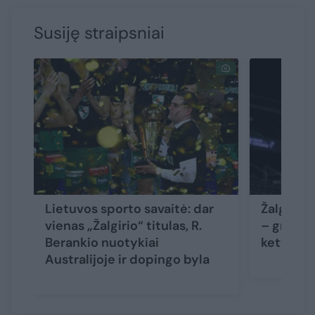
Susiję straipsniai
Lietuvos sporto savaitė: dar
Žalgirie
vienas „Žalgirio“ titulas, R.
– gražiau
Berankio nuotykiai
ketvert
Australijoje ir dopingo byla