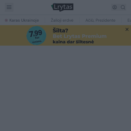
Karas Ukrainoje
Žalioji erdvė
Ačiū, Prezidente
E