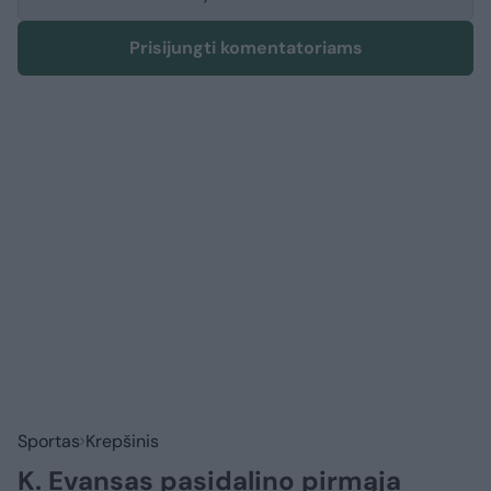
Prisijungti komentatoriams
Sportas
Krepšinis
K. Evansas pasidalino pirmąja