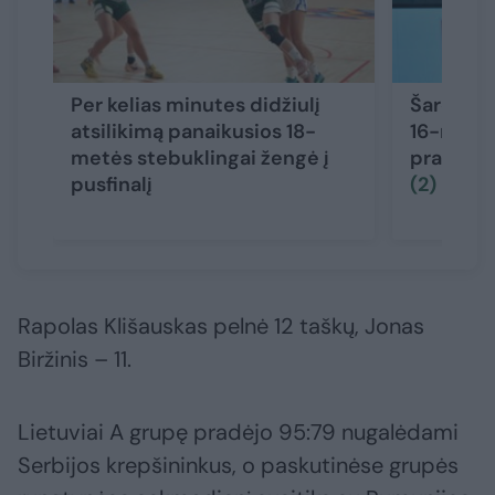
Per kelias minutes didžiulį
Šaro sūn
atsilikimą panaikusios 18-
16-mečia
metės stebuklingai žengė į
pradėjo
pusfinalį
(2)
Rapolas Klišauskas pelnė 12 taškų, Jonas
Biržinis – 11.
Lietuviai A grupę pradėjo 95:79 nugalėdami
Serbijos krepšininkus, o paskutinėse grupės