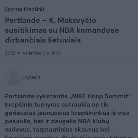
Sportas
Krepšinis
Portlande – K. Maksvyčio
susitikimas su NBA komandose
dirbančiais lietuviais
2022 m. balandžio 9 d. 15:51
Lrytas.lt
Portlande vykstantis „NIKE Hoop Summit“
krepšinio turnyras sutraukia ne tik
geriausius jaunuosius krepšininkus iš viso
pasaulio, bet ir daugelio NBA klubų
vadovus, tarptautinius skautus bei
krepšinio agentus. Stebėti jaunųjų talentų,