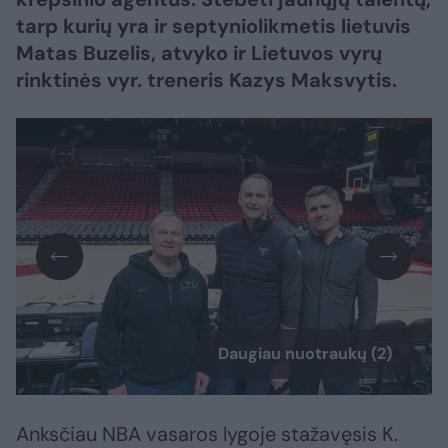
tarp kurių yra ir septyniolikmetis lietuvis
Matas Buzelis, atvyko ir Lietuvos vyrų
rinktinės vyr. treneris Kazys Maksvytis.
Daugiau nuotraukų (2)
Anksčiau NBA vasaros lygoje stažavęsis K.