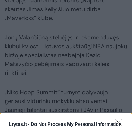
viešėjęs tuometinis Toronto „Raptors“
skautas Jimas Kelly šiuo metu dirba
„Mavericks“ klube.
Joną Valančiūną stebėjęs ir rekomendavęs
klubui kviesti Lietuvos aukštaūgį NBA naujokų
biržoje specialistas neabejoja Kazio
Maksvyčio gebėjimais vadovauti šalies
rinktinei.
„Nike Hoop Summit“ turnyre dalyvauja
geriausi vidurinių mokyklų absolventai.
Jaunieji talentai suskirstomi į JAV ir Pasaulio
rinktines, kurios tarpusavyje žaidžia
Lrytas.lt -
Do Not Process My Personal Information
draugiškas rungtynes.