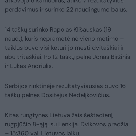
atkovojo 6 kamuolius, atliko 7 rezultatyvius
perdavimus ir surinko 22 naudingumo balus.
14 taškų surinko Rapolas Klišauskas (19
naud.), kuris neprametė nė vieno metimo –
taiklūs buvo visi keturi jo mesti dvitaškiai ir
abu tritaškiai. Po 12 taškų pelnė Jonas Biržinis
ir Lukas Andriulis.
Serbijos rinktinėje rezultatyviausias buvo 16
taškų pelnęs Dositejus Nedeljkovičius.
Kitas rungtynes Lietuva žais šeštadienį,
rugpjūčio 8-ąją, su Lenkija. Dvikovos pradžia
– 15:360 val. Lietuvos laiku.