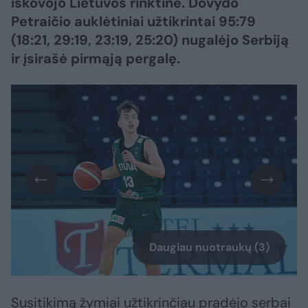
iškovojo Lietuvos rinktinė. Dovydo
Petraičio auklėtiniai užtikrintai 95:79
(18:21, 29:19, 23:19, 25:20) nugalėjo Serbiją
ir įsirašė pirmąją pergalę.
Daugiau nuotraukų (3)
Susitikimą žymiai užtikrinčiau pradėjo serbai