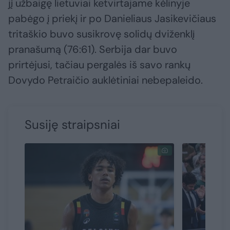
jį užbaigę lietuviai ketvirtajame kėlinyje
pabėgo į priekį ir po Danieliaus Jasikevičiaus
tritaškio buvo susikrovę solidų dviženklį
pranašumą (76:61). Serbija dar buvo
prirtėjusi, tačiau pergalės iš savo rankų
Dovydo Petraičio auklėtiniai nebepaleido.
Susiję straipsniai