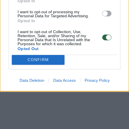
Komentuoti gali tik Lrytas registruoti vartotojai.
Opted In
Prisijunkite prie registruotų vartotojų
I want to opt-out of processing my
bendruomenės ir bendraukite komentaruose!
Personal Data for Targeted Advertising.
Opted In
I want to opt-out of Collection, Use,
Retention, Sale, and/or Sharing of my
Rodyti komentarus
Personal Data that Is Unrelated with the
Purposes for which it was collected.
Opted Out
Prisijungti komentatoriams
CONFIRM
Data Deletion
Data Access
Privacy Policy