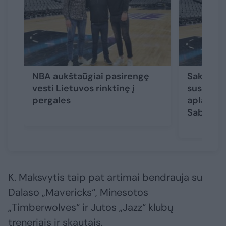
NBA aukštaūgiai pasirengę
Sakramen
vesti Lietuvos rinktinę į
susitikim
pergales
aplankė J
Sabonį
K. Maksvytis taip pat artimai bendrauja su
Dalaso „Mavericks“, Minesotos
„Timberwolves“ ir Jutos „Jazz“ klubų
treneriais ir skautais.