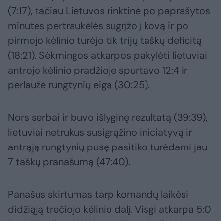
(7:17), tačiau Lietuvos rinktinė po paprašytos
minutės pertraukėlės sugrįžo į kovą ir po
pirmojo kėlinio turėjo tik trijų taškų deficitą
(18:21). Sėkmingos atkarpos pakylėti lietuviai
antrojo kėlinio pradžioje spurtavo 12:4 ir
perlaužė rungtynių eigą (30:25).
Nors serbai ir buvo išlyginę rezultatą (39:39),
lietuviai netrukus susigrąžino iniciatyvą ir
antrąją rungtynių pusę pasitiko turėdami jau
7 taškų pranašumą (47:40).
Panašus skirtumas tarp komandų laikėsi
didžiąją trečiojo kėlinio dalį. Visgi atkarpa 5:0