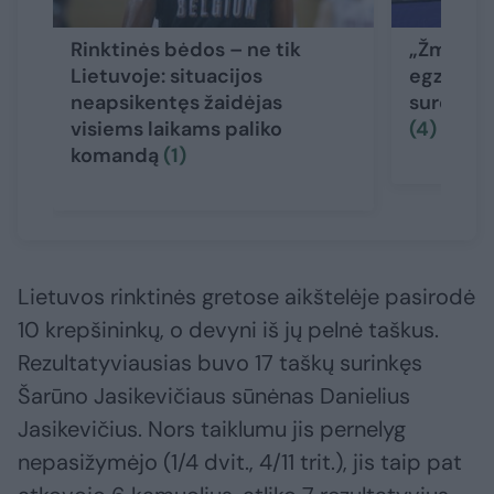
Rinktinės bėdos – ne tik
„Žmogišk
Lietuvoje: situacijos
egzistuoj
neapsikentęs žaidėjas
sureagavo
visiems laikams paliko
(4)
komandą
(1)
Lietuvos rinktinės gretose aikštelėje pasirodė
10 krepšininkų, o devyni iš jų pelnė taškus.
Rezultatyviausias buvo 17 taškų surinkęs
Šarūno Jasikevičiaus sūnėnas Danielius
Jasikevičius. Nors taiklumu jis pernelyg
nepasižymėjo (1/4 dvit., 4/11 trit.), jis taip pat