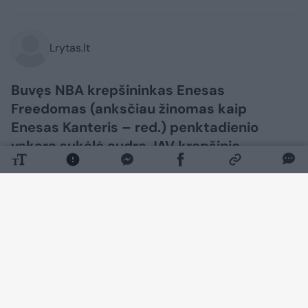
Lrytas.lt
Buvęs NBA krepšininkas Enesas
Freedomas (anksčiau žinomas kaip
Enesas Kanteris – red.) penktadienio
vakarą sukėlė audrą JAV krepšinio
pasaulyje.