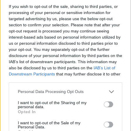
If you wish to opt-out of the sale, sharing to third parties, or
processing of your personal or sensitive information for
Iš viso šiame turnyre yra dalyvavę 35 vėliau į
targeted advertising by us, please use the below opt-out
NBA visų žvaigždžių rungtynes patekę
section to confirm your selection. Please note that after your
opt-out request is processed you may continue seeing
krepšininkai. Tarp jų buvo ir penki būsimieji
interest-based ads based on personal information utilized by
NBA naudingiausio sezono krepšininko titulą
us or personal information disclosed to third parties prior to
iškovoję žaidėjai: Kevinas Garnettas, Dirkas
your opt-out. You may separately opt-out of the further
disclosure of your personal information by third parties on the
Nowitzki, Derrickas Rose‘as, Kevinas Durantas
IAB’s list of downstream participants. This information may
ir Nikola Jokičius.
also be disclosed by us to third parties on the
IAB’s List of
Downstream Participants
that may further disclose it to other
third parties.
Nike
^Instant
Portlandas
Rodyti daugiau žymių
Personal Data Processing Opt Outs
I want to opt-out of the Sharing of my
personal data.
Opted In
Komentuoti po šiuo straipsniu
I want to opt-out of the Sale of my
Personal Data.