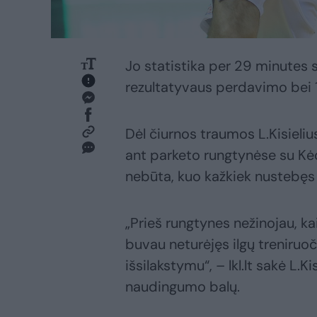
Jo statistika per 29 minutes s
rezultatyvaus perdavimo bei 
Dėl čiurnos traumos L.Kisieli
ant parketo rungtynėse su Kėd
nebūta, kuo kažkiek nustebęs l
„Prieš rungtynes nežinojau, ka
buvau neturėjęs ilgų treniruoč
išsilakstymu“, – lkl.lt sakė L.K
naudingumo balų.