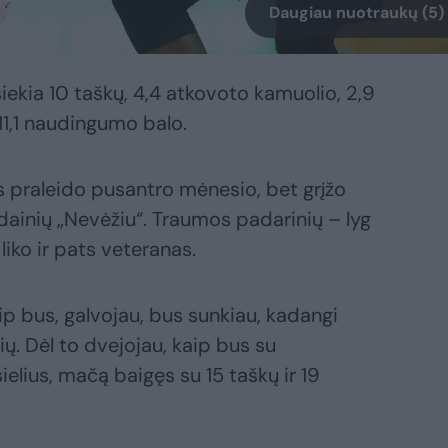
Daugiau nuotraukų (5)
iekia 10 taškų, 4,4 atkovoto kamuolio, 2,9
11,1 naudingumo balo.
us praleido pusantro mėnesio, bet grįžo
ainių „Nevėžiu“. Traumos padarinių – lyg
iko ir pats veteranas.
ip bus, galvojau, bus sunkiau, kadangi
ių. Dėl to dvejojau, kaip bus su
isielius, mačą baigęs su 15 taškų ir 19