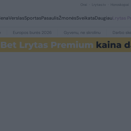
Orai
Lrytas.tv
Horoskopai
iena
Verslas
Sportas
Pasaulis
Žmonės
Sveikata
Daugiau
Lrytas 
e
Europos burės 2026
Gyvenu, ne skrolinu
Darbo ske