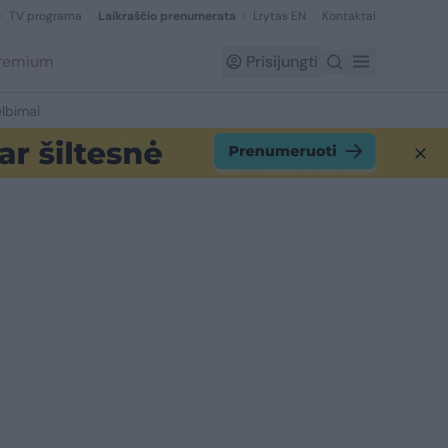
TV programa
Laikraščio prenumerata
Lrytas EN
Kontaktai
Premium
Prisijungti
lbimai