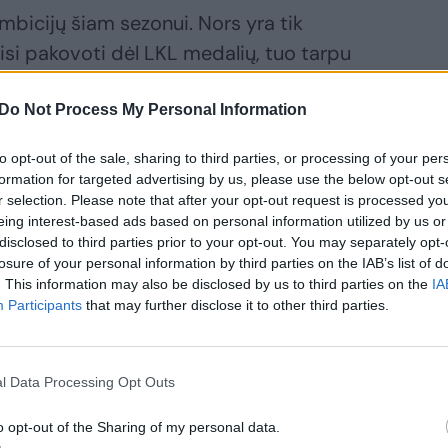
ambicijų šiam sezonui. Nors yra tik
isi pakovoti dėl LKL medalių, tuo tarpu
is sezonas jam nebus paskutinis
 karjeroje.
Do Not Process My Personal Information
to opt-out of the sale, sharing to third parties, or processing of your per
askutinį sezoną, bet kaip bus, priklauso ne
formation for targeted advertising by us, please use the below opt-out s
r selection. Please note that after your opt-out request is processed y
ir galvoti, kaip noriu žaisti, bet jei
eing interest-based ads based on personal information utilized by us or
eikės“, – sako jis.
disclosed to third parties prior to your opt-out. You may separately opt-
losure of your personal information by third parties on the IAB’s list of
. This information may also be disclosed by us to third parties on the
IA
o 1,5 mėnesio pertraukos. Koks
Participants
that may further disclose it to other third parties.
o lengvas? Žvelgiant į pasirodymą (15
, 19 naudingumo balų) atrodo, kad
l Data Processing Opt Outs
o opt-out of the Sharing of my personal data.