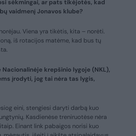
si sėkmingai, ar pats tikėjotės, kad
varbų vaidmenį Jonavos klube?
norėjau. Viena yra tikėtis, kita – norėti.
oną, iš rotacijos matėme, kad bus tų
ta.
 Nacionalinėje krepšinio lygoje (NKL),
ems įrodyti, jog tai nėra tas lygis,
iesiog eini, stengiesi daryti darbą kuo
rungtynių. Kasdienėse treniruotėse nėra
kitaip. Einant link pabaigos norisi kuo
 mėgautis, išeiti į aikštę atsipalaidavus.