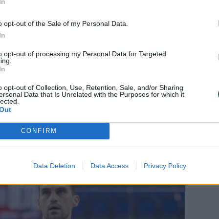
In
alės. Galbūt būčiau galėjęs grįžti ir
erai, nesinorėjo įnešti neigiamos pusės
o opt-out of the Sale of my Personal Data.
In
ai atsigavau po čiurnos raiščio plyšimo.
to opt-out of processing my Personal Data for Targeted
ing.
žaidėjų – jums 37-eri. Ar grįžti po
In
o opt-out of Collection, Use, Retention, Sale, and/or Sharing
ersonal Data that Is Unrelated with the Purposes for which it
lected.
Out
aip bus, galvojau, bus sunkiau, kadangi
ių. Dėl to dvejojau, kaip bus su
CONFIRM
gerai.
Data Deletion
Data Access
Privacy Policy