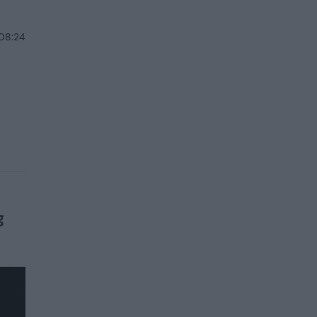
 08:24
L
g