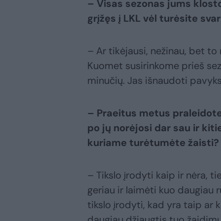
– Visas sezonas jums klosto
grįžęs į LKL vėl turėsite s
– Ar tikėjausi, nežinau, bet to 
Kuomet susirinkome prieš sez
minučių. Jas išnaudoti pavyks
– Praeitus metus praleidote
po jų norėjosi dar sau ir kiti
kuriame turėtumėte žaisti?
– Tikslo įrodyti kaip ir nėra, t
geriau ir laimėti kuo daugiau 
tikslo įrodyti, kad yra taip ar 
daugiau džiaugtis tuo žaidimu,