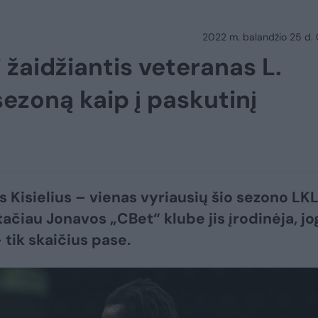
2022 m. balandžio 25 d.
 žaidžiantis veteranas L.
į sezoną kaip į paskutinį
 Kisielius – vienas vyriausių šio sezono LK
tačiau Jonavos „CBet“ klube jis įrodinėja, jo
 tik skaičius pase.