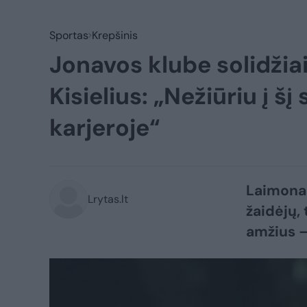
Sportas
Krepšinis
Jonavos klube solidžiai
Kisielius: „Nežiūriu į š
karjeroje“
Laimonas
Lrytas.lt
žaidėjų, 
amžius –