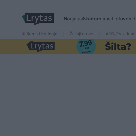
Naujausi
Skaitomiausi
Lietuvos d
Karas Ukrainoje
Žalioji erdvė
Ačiū, Prezident