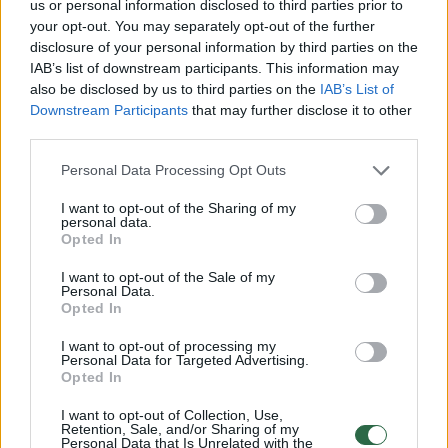
us or personal information disclosed to third parties prior to
KM I merginos U14 Mergaičių čempionate
your opt-out. You may separately opt-out of the further
žengia be kluptelėjimų (2 rungtynės – 2
disclosure of your personal information by third parties on the
IAB’s list of downstream participants. This information may
pergalės).
also be disclosed by us to third parties on the
IAB’s List of
Downstream Participants
that may further disclose it to other
third parties.
„Tapus LIDL-MKL mėnesio žvaigžde jaučiausi
Personal Data Processing Opt Outs
tikrai laiminga ir nustebinta. Noriu padėkoti
visiems mane palaikiusiems ir Lietuvos
I want to opt-out of the Sharing of my
personal data.
moksleivių krepšinio lygai už galimybę būti
Opted In
įvertintai.“, – kalbėjo jaunoji krepšininkė.
I want to opt-out of the Sale of my
Personal Data.
Opted In
Antrajame šio sezono simboliniame
I want to opt-out of processing my
penketuke sužibo geriausiai pasirodę U13-U15
Personal Data for Targeted Advertising.
Opted In
vaikinai.
I want to opt-out of Collection, Use,
Retention, Sale, and/or Sharing of my
Personal Data that Is Unrelated with the