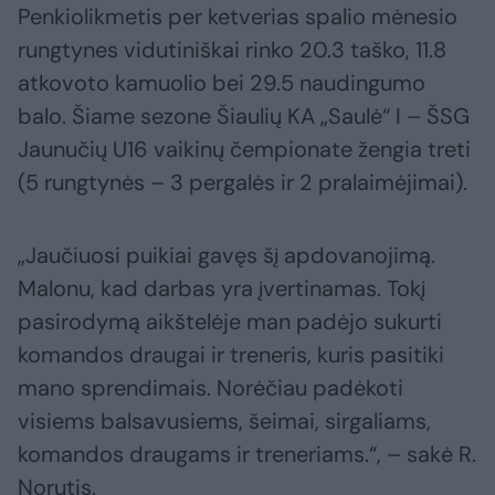
Penkiolikmetis per ketverias spalio mėnesio
rungtynes vidutiniškai rinko 20.3 taško, 11.8
atkovoto kamuolio bei 29.5 naudingumo
balo. Šiame sezone Šiaulių KA „Saulė“ I – ŠSG
Jaunučių U16 vaikinų čempionate žengia treti
(5 rungtynės – 3 pergalės ir 2 pralaimėjimai).
„Jaučiuosi puikiai gavęs šį apdovanojimą.
Malonu, kad darbas yra įvertinamas. Tokį
pasirodymą aikštelėje man padėjo sukurti
komandos draugai ir treneris, kuris pasitiki
mano sprendimais. Norėčiau padėkoti
visiems balsavusiems, šeimai, sirgaliams,
komandos draugams ir treneriams.“, – sakė R.
Norutis.