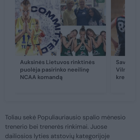
Auksinės Lietuvos rinktinės
Savaitgal
puolėja pasirinko neeilinę
Vilniaus
NCAA komandą
krepšini
Toliau sekė Populiauriausio spalio mėnesio
trenerio bei trenerės rinkimai. Juose
dailiosios lyties atstovių kategorijoje