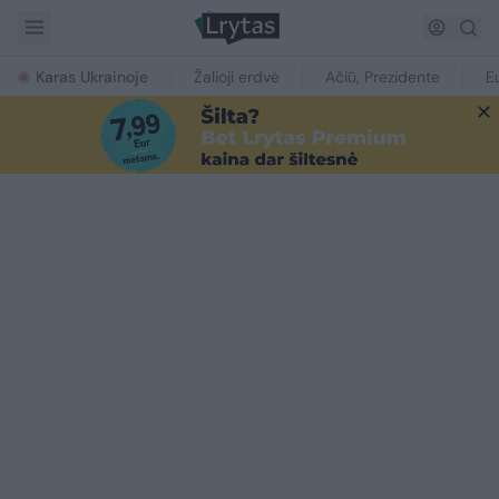
Karas Ukrainoje
Žalioji erdvė
Ačiū, Prezidente
E