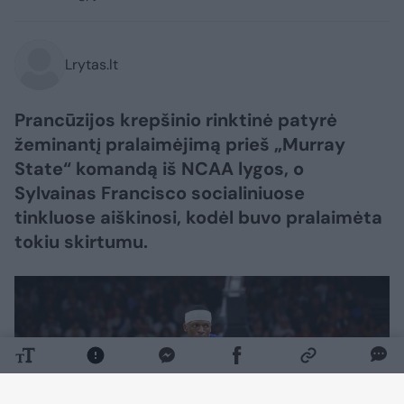
Lrytas.lt
Prancūzijos krepšinio rinktinė patyrė
žeminantį pralaimėjimą prieš „Murray
State“ komandą iš NCAA lygos, o
Sylvainas Francisco socialiniuose
tinkluose aiškinosi, kodėl buvo pralaimėta
tokiu skirtumu.