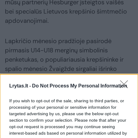
mūsų partnerių Hesburger įsteigtos vaišės
bei specialūs Lietuvos krepšinio šimtmečio
apdovanojimai.
Lapkričio mėnesio pradžioje pasirodė
pirmasis U14-U18 merginų simbolinis
penketukas, o populiariausia krepšininke ir
spalio mėnesio Žvaigžde sirgaliai išrinko
Vilniaus krepšinio mokyklos auklėtinę –
Lrytas.lt -
Do Not Process My Personal Information
Barborą Prišmontaitę. Treneris – Algirdas
Paulauskas.
If you wish to opt-out of the sale, sharing to third parties, or
processing of your personal or sensitive information for
targeted advertising by us, please use the below opt-out
Trylikametė per dvejas spalio mėnesio
section to confirm your selection. Please note that after your
rungtynes vidutiniškai rinko 23 taškus ir tiek
opt-out request is processed you may continue seeing
interest-based ads based on personal information utilized by
pat naudingumo balų. Šiame sezone Vilniaus