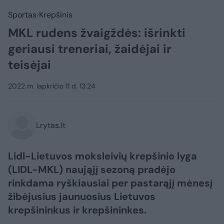
Sportas
Krepšinis
MKL rudens žvaigždės: išrinkti
geriausi treneriai, žaidėjai ir
teisėjai
2022 m. lapkričio 11 d. 13:24
Lrytas.lt
Lidl-Lietuvos moksleivių krepšinio lyga
(LIDL-MKL) naująjį sezoną pradėjo
rinkdama ryškiausiai per pastarąjį mėnesį
žibėjusius jaunuosius Lietuvos
krepšininkus ir krepšininkes.