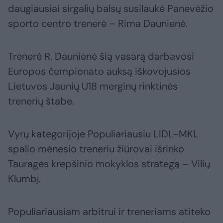
daugiausiai sirgalių balsų susilaukė Panevėžio
sporto centro trenerė – Rima Daunienė.
Trenerė R. Daunienė šią vasarą darbavosi
Europos čempionato auksą iškovojusios
Lietuvos Jaunių U18 merginų rinktinės
trenerių štabe.
Vyrų kategorijoje Populiariausiu LIDL-MKL
spalio mėnesio treneriu žiūrovai išrinko
Tauragės krepšinio mokyklos strategą – Vilių
Klumbį.
Populiariausiam arbitrui ir treneriams atiteko