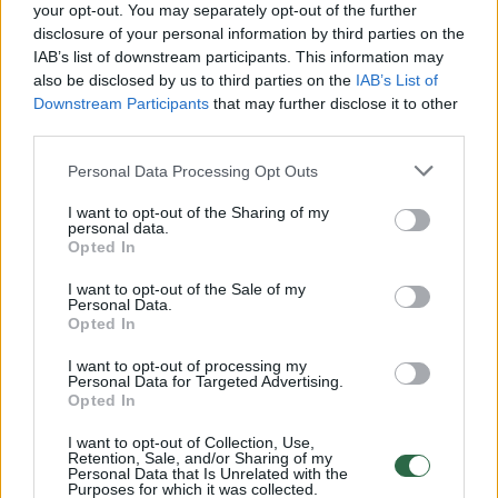
your opt-out. You may separately opt-out of the further
disclosure of your personal information by third parties on the
IAB’s list of downstream participants. This information may
also be disclosed by us to third parties on the
IAB’s List of
„Jau kurį laiką stebime rinką, kadangi
Downstream Participants
that may further disclose it to other
matome, jog mūsų komandai reikalingas
third parties.
pastovumas, agresyvumas ir
Personal Data Processing Opt Outs
įvairiapusiškumas visų rungtynių metu.
I want to opt-out of the Sharing of my
Priėmėme sprendimą, jog reikalingas
personal data.
Opted In
pastiprinimas gynėjų grandyje.
I want to opt-out of the Sale of my
Personal Data.
Opted In
Viliamės greitos integracijos tiek iš Antino
I want to opt-out of processing my
pusės įsiliejant į komandą, tiek iš likusių
Personal Data for Targeted Advertising.
žaidėjų prisitaikant ir žaidžiant kartu. Iš
Opted In
atvykstančio naujoko tikimės šalto proto bei
I want to opt-out of Collection, Use,
Retention, Sale, and/or Sharing of my
užtikrintų sprendimų asistuojant bei
Personal Data that Is Unrelated with the
Purposes for which it was collected.