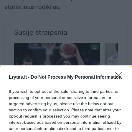
statistinius rodiklius.
Susiję straipsniai
Lrytas.lt -
Do Not Process My Personal Information
If you wish to opt-out of the sale, sharing to third parties, or
processing of your personal or sensitive information for
targeted advertising by us, please use the below opt-out
LKL klubų reitingas: kas buvo
Šiaulieči
section to confirm your selection. Please note that after your
geriausi, o kam sekėsi
Šeškaus 
opt-out request is processed you may continue seeing
prasčiausiai
ketvirtfi
interest-based ads based on personal information utilized by
us or personal information disclosed to third parties prior to