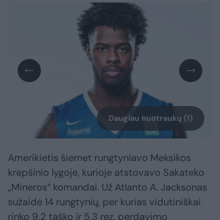
Daugiau nuotraukų (1)
Amerikietis šiemet rungtyniavo Meksikos
krepšinio lygoje, kurioje atstovavo Sakateko
„Mineros“ komandai. Už Atlanto A. Jacksonas
sužaidė 14 rungtynių, per kurias vidutiniškai
rinko 9,2 taško ir 5,3 rez. perdavimo