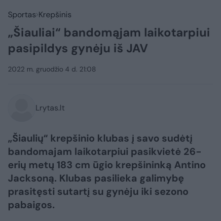
Sportas
Krepšinis
„Šiauliai“ bandomąjam laikotarpiui
pasipildys gynėju iš JAV
2022 m. gruodžio 4 d. 21:08
Lrytas.lt
„Šiaulių“ krepšinio klubas į savo sudėtį
bandomajam laikotarpiui pasikvietė 26-
erių metų 183 cm ūgio krepšininką Antino
Jacksoną. Klubas pasilieka galimybę
prasitęsti sutartį su gynėju iki sezono
pabaigos.