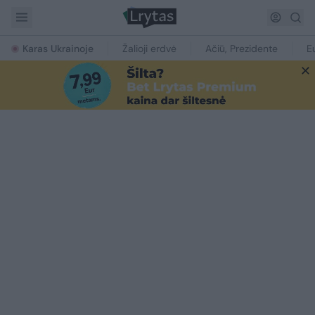
Karas Ukrainoje
Žalioji erdvė
Ačiū, Prezidente
E