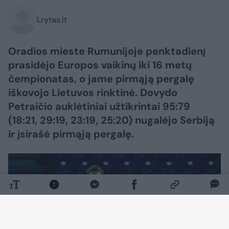
Lrytas.lt
Oradios mieste Rumunijoje penktadienį
prasidėjo Europos vaikinų iki 16 metų
čempionatas, o jame pirmąją pergalę
iškovojo Lietuvos rinktinė. Dovydo
Petraičio auklėtiniai užtikrintai 95:79
(18:21, 29:19, 23:19, 25:20) nugalėjo Serbiją
ir įsirašė pirmąją pergalę.