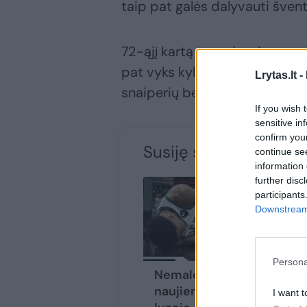
taip pat galės dalyvauti šventė
72-ąjį kartą organizuojamame 
pat vyks kylančių žvaigždžių 
Lrytas.lt -
snaiperių bei įgūdžių konkursa
If you wish 
sensitive in
confirm you
Susiję straipsniai
continue se
information 
further disc
participants
Downstream 
Persona
Nemalonios
Kr
naujienos NBA
le
I want t