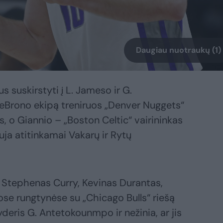
Daugiau nuotraukų (1)
s suskirstyti į L. Jameso ir G.
rono ekipą treniruos „Denver Nuggets“
, o Giannio – „Boston Celtic“ vairininkas
uja atitinkamai Vakarų ir Rytų
 Stephenas Curry, Kevinas Durantas,
ose rungtynėse su „Chicago Bulls“ riešą
deris G. Antetokounmpo ir nežinia, ar jis