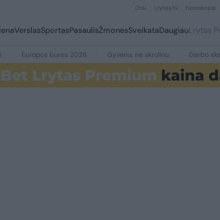
Orai
Lrytas.tv
Horoskopai
iena
Verslas
Sportas
Pasaulis
Žmonės
Sveikata
Daugiau
Lrytas 
e
Europos burės 2026
Gyvenu, ne skrolinu
Darbo ske