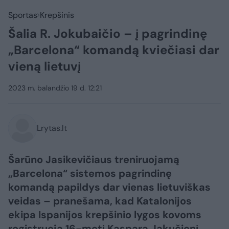
Sportas
Krepšinis
Šalia R. Jokubaičio – į pagrindinę
„Barcelona“ komandą kviečiasi dar
vieną lietuvį
2023 m. balandžio 19 d. 12:21
Lrytas.lt
Šarūno Jasikevičiaus treniruojamą
„Barcelona“ sistemos pagrindinę
komandą papildys dar vienas lietuviškas
veidas – pranešama, kad Katalonijos
ekipa Ispanijos krepšinio lygos kovoms
registruoja 16-metį Kasparą Jakučionį.