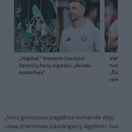
„Hajduk“ treneris žavėjosi
Varžovų 
lietuvių fanų elgesiu: „Buvau
nusilenkę
nustebęs“
„Šiandie
reikia žai
„Nors greitosios pagalbos komanda dėjo
visas įmanomas pastangas jį išgelbėti, nuo