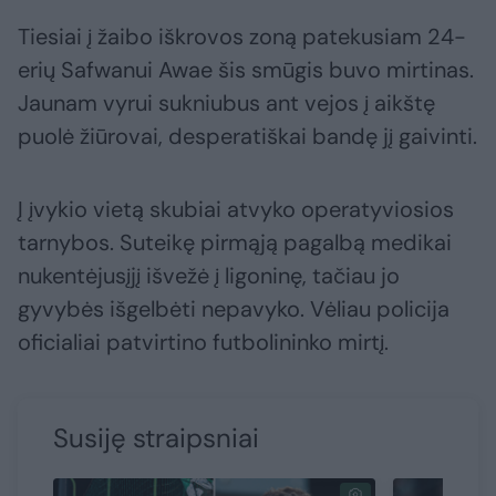
Tiesiai į žaibo iškrovos zoną patekusiam 24-
erių Safwanui Awae šis smūgis buvo mirtinas.
Jaunam vyrui sukniubus ant vejos į aikštę
puolė žiūrovai, desperatiškai bandę jį gaivinti.
Į įvykio vietą skubiai atvyko operatyviosios
tarnybos. Suteikę pirmąją pagalbą medikai
nukentėjusįjį išvežė į ligoninę, tačiau jo
gyvybės išgelbėti nepavyko. Vėliau policija
oficialiai patvirtino futbolininko mirtį.
Susiję straipsniai