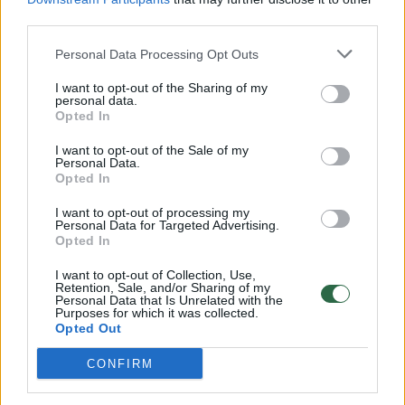
Siaubinga tragedija futbolo
third parties.
aikštėje: trenkus žaibui žuvo
futbolininkas
(1)
Personal Data Processing Opt Outs
I want to opt-out of the Sharing of my
2026 m. rugpjūčio 7 d. 18:30
personal data.
Opted In
I want to opt-out of the Sale of my
Personal Data.
Lrytas.lt
Opted In
I want to opt-out of processing my
Futbolo rungtynės Tailande baigėsi
Personal Data for Targeted Advertising.
Opted In
kraupia tragedija. Žaibui trenkus tiesiai į
aikštę, žuvo 24 metų futbolininkas, o dar
I want to opt-out of Collection, Use,
Retention, Sale, and/or Sharing of my
12 žmonių patyrė įvairių sužalojimų.
Personal Data that Is Unrelated with the
Purposes for which it was collected.
Opted Out
CONFIRM