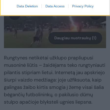
Data Deletion
Data Access
Privacy Policy
Daugiau nuotraukų (1)
Rungtynes netikėtai užklupo prapliupusi
musoninė liūtis – žaidėjams teko rungtyniauti
pilantis stipriam lietui. Internetą jau apskriejo
šiurpi vaizdo medžiaga: joje užfiksuota, kaip
galingas žaibo kirtis smogia į žemę visai šalia
bėgančių futbolininkų, o pakilusio dūmų
stulpo apačioje blyksteli ugnies liepsna.