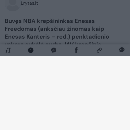
Lrytas.lt
Buvęs NBA krepšininkas Enesas
Freedomas (anksčiau žinomas kaip
Enesas Kanteris – red.) penktadienio
vakarą sukėlė audrą JAV krepšinio
pasaulyje.