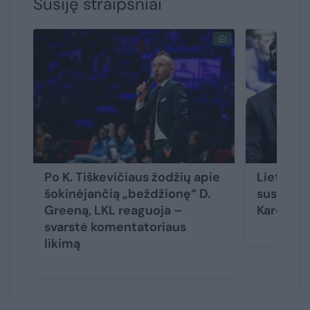
Susiję straipsniai
Po K. Tiškevičiaus žodžių apie
Lietuvos
šokinėjančią „beždžionę“ D.
suspend
Greeną, LKL reaguoja –
Karolį Ti
svarstė komentatoriaus
likimą