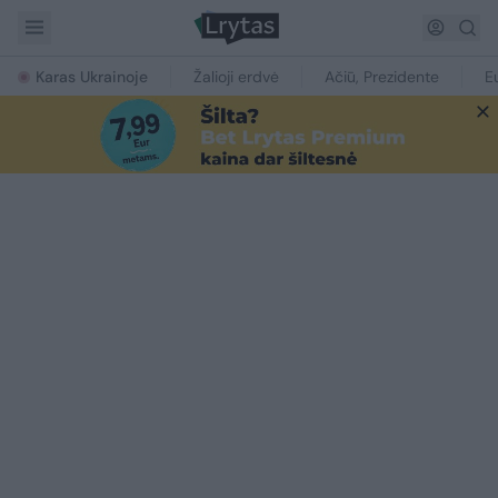
Karas Ukrainoje
Žalioji erdvė
Ačiū, Prezidente
E