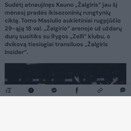
Sudėtį atnaujinęs Kauno „Žalgiris“ jau šį
mėnesį pradės ikisezoninių rungtynių
ciklą. Tomo Masiulio auklėtiniai rugpjūčio
29-ąją 18 val. „Žalgirio“ arenoje už uždarų
durų susitiks su Rygos „Zelli“ klubu, o
dvikovą tiesiogiai transliuos „Žalgiris
Insider“.