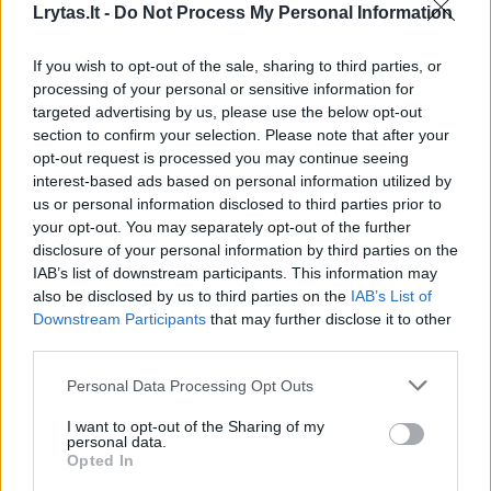
Jokubaičio
Lrytas.lt -
Do Not Process My Personal Information
If you wish to opt-out of the sale, sharing to third parties, or
processing of your personal or sensitive information for
targeted advertising by us, please use the below opt-out
section to confirm your selection. Please note that after your
opt-out request is processed you may continue seeing
Žaidėjas prie rinktinės stovyklos buvo
interest-based ads based on personal information utilized by
us or personal information disclosed to third parties prior to
prisijungęs kur kas vėliau nei kiti kandidatai –
your opt-out. You may separately opt-out of the further
treneruotis jis pradėjo net 14 dienų vėliau nei
disclosure of your personal information by third parties on the
IAB’s list of downstream participants. This information may
visa ekipa.
also be disclosed by us to third parties on the
IAB’s List of
Downstream Participants
that may further disclose it to other
third parties.
Praėjusį savaitgalį K.Maksvyčio štabas
ketvirtadienį atsisveikino su Donatu Taroliu ir
Personal Data Processing Opt Outs
Dovydu Giedraičiu.
I want to opt-out of the Sharing of my
personal data.
Opted In
Kandidatų sąrašą Lietuvos nacionalinės