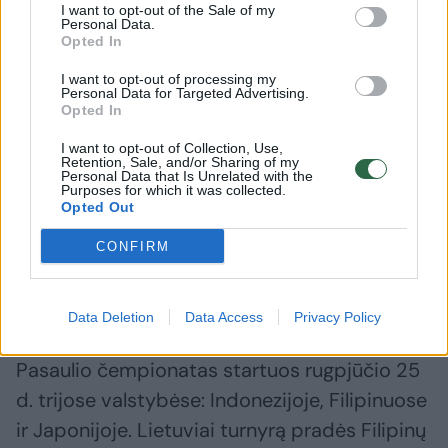
I want to opt-out of the Sale of my
ekipos strategas trumpinti pradėjo po
Personal Data.
Opted In
dvikovos su Gruzija: už darbą stovykloje
I want to opt-out of processing my
pradžioje padėkojo puolėjams Eigirdui
Personal Data for Targeted Advertising.
Opted In
Žukauskui ir Matui Jogėlai.
I want to opt-out of Collection, Use,
Retention, Sale, and/or Sharing of my
Personal Data that Is Unrelated with the
Ankstesnėse kontrolinėse rungtynėse K.
Purposes for which it was collected.
Opted Out
Maksvyčio auklėtiniai 100:72 pranoko Ukrainą,
104:102 palaužė Gruziją, bet 79:81 nusileido
CONFIRM
Suomijai bei dukart – 72:90 ir 70:76
neprilygo Prancūzijai.
Data Deletion
Data Access
Privacy Policy
Pasaulio čempionatas startuos rugpjūčio 25
d. trijose valstybėse: Indonezijoje, Filipinuose
ir Japonijoje. Lietuviai turnyrą pradės Filipinų