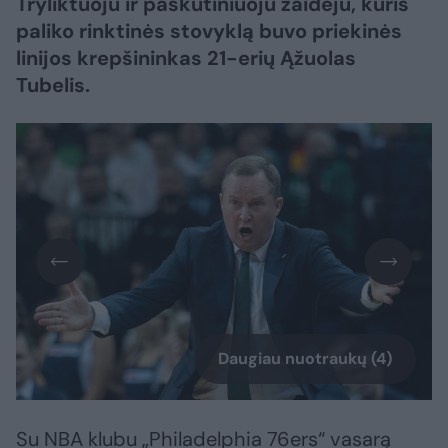
Tryliktuoju ir paskutiniuoju žaidėju, kuris
paliko rinktinės stovyklą buvo priekinės
linijos krepšininkas 21-erių Ąžuolas
Tubelis.
Daugiau nuotraukų (4)
Su NBA klubu „Philadelphia 76ers“ vasarą