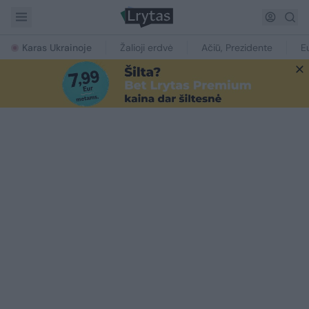
Karas Ukrainoje
Žalioji erdvė
Ačiū, Prezidente
E