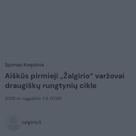
Sportas
Krepšinis
Aiškūs pirmieji „Žalgirio“ varžovai
draugiškų rungtynių cikle
2026 m. rugpjūčio 7 d. 07:05
zalgiris.lt