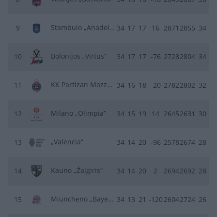
Stambulo „Anadolu Efes“
9
34
17
17
16
2871
2855
34
Bolonijos „Virtus“
10
34
17
17
-76
2728
2804
34
KK Partizan Mozzart Bet
11
34
16
18
-20
2782
2802
32
Milano „Olimpia“
12
34
15
19
14
2645
2631
30
„Valencia“
13
34
14
20
-96
2578
2674
28
Kauno „Žalgiris“
14
34
14
20
2
2694
2692
28
Miuncheno „Bayern“
15
34
13
21
-120
2604
2724
26