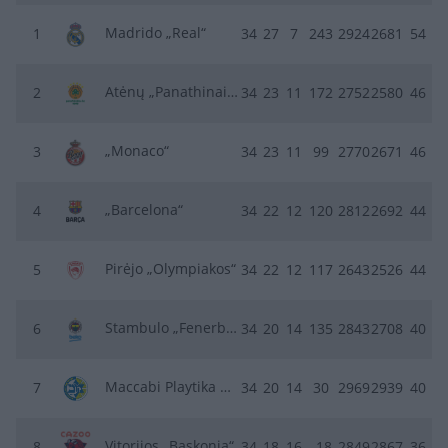
Madrido „Real“
1
34
27
7
243
2924
2681
54
Atėnų „Panathinaikos“
2
34
23
11
172
2752
2580
46
„Monaco“
3
34
23
11
99
2770
2671
46
„Barcelona“
4
34
22
12
120
2812
2692
44
Pirėjo „Olympiakos“
5
34
22
12
117
2643
2526
44
Stambulo „Fenerbahce“
6
34
20
14
135
2843
2708
40
Maccabi Playtika Tel Aviv
7
34
20
14
30
2969
2939
40
Vitorijos „Baskonia“
8
34
18
16
-18
2849
2867
36