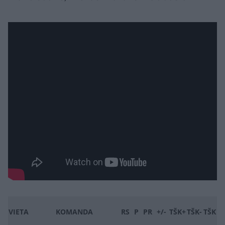
VIETA
KOMANDA
RS
P
PR
+/-
TŠK+
TŠK-
TŠK