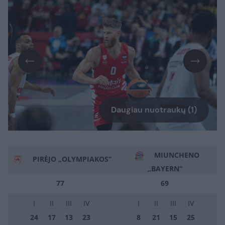
Daugiau nuotraukų (1)
MIUNCHENO
PIRĖJO „OLYMPIAKOS“
„BAYERN“
77
69
I
II
III
IV
I
II
III
IV
24
17
13
23
8
21
15
25