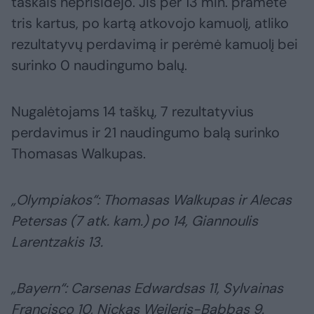
taškais neprisidėjo. Jis per 13 min. prametė
tris kartus, po kartą atkovojo kamuolį, atliko
rezultatyvų perdavimą ir perėmė kamuolį bei
surinko 0 naudingumo balų.
Nugalėtojams 14 taškų, 7 rezultatyvius
perdavimus ir 21 naudingumo balą surinko
Thomasas Walkupas.
„Olympiakos“: Thomasas Walkupas ir Alecas
Petersas (7 atk. kam.) po 14, Giannoulis
Larentzakis 13.
„Bayern“: Carsenas Edwardsas 11, Sylvainas
Francisco 10, Nickas Weileris-Babbas 9.