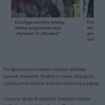
Eurolyga įvertino teisėjų
Prieš sv
darbą rungtynėse tarp
akistatą
„Partizan“ ir „Monaco“
atstovų i
susitiki
Po ilgosios pertraukos vaizdas aikštėje
beveik nesikeitė. Graikai ir toliau išsaugojo
turėtą persvarą bei šventė užtikrintą pergalę.
Lietuvis Ignas Brazdeikis Graikijos klubui