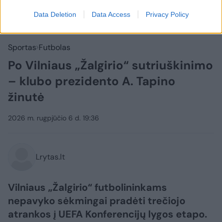
Data Deletion
Data Access
Privacy Policy
Sportas
Futbolas
Po Vilniaus „Žalgirio“ sutriuškinimo
– klubo prezidento A. Tapino
žinutė
2026 m. rugpjūčio 6 d. 19:36
Lrytas.lt
Vilniaus „Žalgirio“ futbolininkams
nepavyko sėkmingai pradėti trečiojo
atrankos į UEFA Konferencijų lygos etapo.