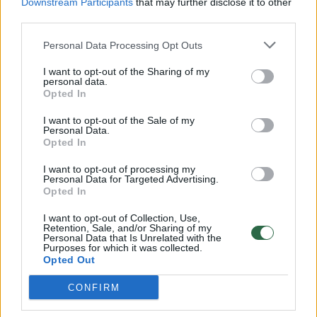
Downstream Participants
that may further disclose it to other
Komentuoti gali tik Lrytas registruoti vartotojai.
third parties.
Prisijunkite prie registruotų vartotojų
bendruomenės ir bendraukite komentaruose!
Personal Data Processing Opt Outs
I want to opt-out of the Sharing of my
personal data.
Opted In
Rodyti komentarus
I want to opt-out of the Sale of my
Prisijungti komentatoriams
Personal Data.
Opted In
I want to opt-out of processing my
Personal Data for Targeted Advertising.
Opted In
I want to opt-out of Collection, Use,
Retention, Sale, and/or Sharing of my
Personal Data that Is Unrelated with the
Purposes for which it was collected.
Opted Out
CONFIRM