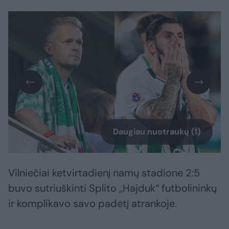
Daugiau nuotraukų (1)
Vilniečiai ketvirtadienį namų stadione 2:5
buvo sutriuškinti Splito „Hajduk“ futbolininkų
ir komplikavo savo padėtį atrankoje.