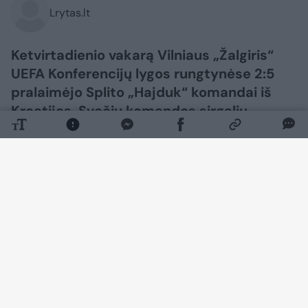
Lrytas.lt
Ketvirtadienio vakarą Vilniaus „Žalgiris“
UEFA Konferencijų lygos rungtynėse 2:5
pralaimėjo Splito „Hajduk“ komandai iš
Kroatijos. Svečių komandos sirgalių
gretose buvo galima pamatyti itin
neįprastą futbolui vėliavą.