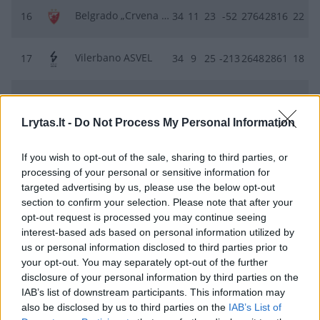
Belgrado „Crvena zvezda“
16
34
11
23
-52
2764
2816
22
Vilerbano ASVEL
17
34
9
25
-213
2648
2861
18
Berlyno ALBA
18
34
5
29
-353
2591
2944
10
Lrytas.lt -
Do Not Process My Personal Information
If you wish to opt-out of the sale, sharing to third parties, or
processing of your personal or sensitive information for
targeted advertising by us, please use the below opt-out
section to confirm your selection. Please note that after your
Pirėjo Olympiakos
Thomasas Walkupas
Georgios Bartzokas
opt-out request is processed you may continue seeing
Rodyti daugiau žymių
interest-based ads based on personal information utilized by
us or personal information disclosed to third parties prior to
your opt-out. You may separately opt-out of the further
disclosure of your personal information by third parties on the
Komentuoti po šiuo straipsniu
IAB’s list of downstream participants. This information may
also be disclosed by us to third parties on the
IAB’s List of