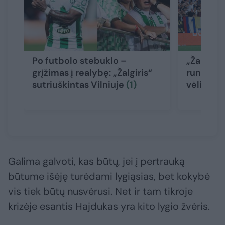
Po futbolo stebuklo –
„Žalgirio
grįžimas į realybę: „Žalgiris“
rungtynė
sutriuškintas Vilniuje
(1)
vėliava
Galima galvoti, kas būtų, jei į pertrauką
būtume išėję turėdami lygiąsias, bet kokybė
vis tiek būtų nusvėrusi. Net ir tam tikroje
krizėje esantis Hajdukas yra kito lygio žvėris.