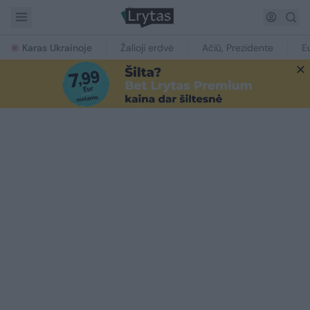
Karas Ukrainoje
Žalioji erdvė
Ačiū, Prezidente
E