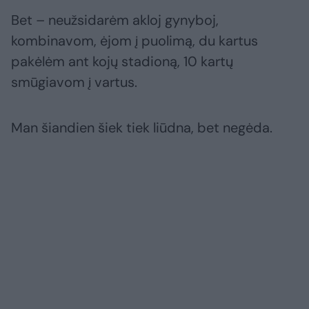
Bet – neužsidarėm akloj gynyboj,
kombinavom, ėjom į puolimą, du kartus
pakėlėm ant kojų stadioną, 10 kartų
smūgiavom į vartus.
Man šiandien šiek tiek liūdna, bet negėda.