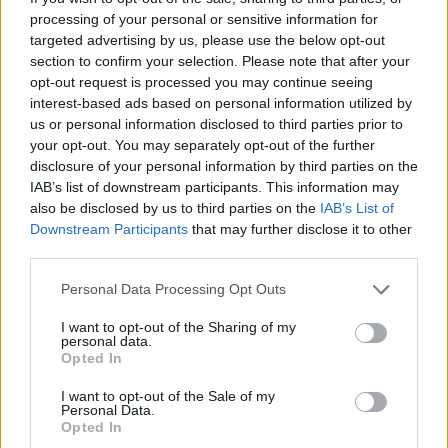
Prisijungti komentatoriams
processing of your personal or sensitive information for
targeted advertising by us, please use the below opt-out
section to confirm your selection. Please note that after your
opt-out request is processed you may continue seeing
interest-based ads based on personal information utilized by
us or personal information disclosed to third parties prior to
your opt-out. You may separately opt-out of the further
disclosure of your personal information by third parties on the
IAB’s list of downstream participants. This information may
also be disclosed by us to third parties on the
IAB’s List of
Downstream Participants
that may further disclose it to other
third parties.
Personal Data Processing Opt Outs
I want to opt-out of the Sharing of my
personal data.
Opted In
Sportas
Kitos naujienos
Buvusią 23-ąją raketę įveikęs E.
I want to opt-out of the Sale of my
Personal Data.
Butvilas prasibrovė į „Challenger“
Opted In