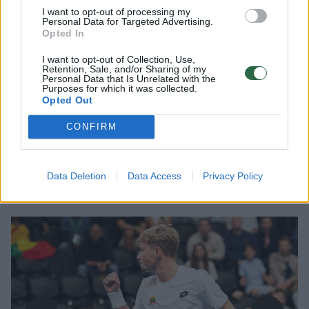
turnyro finalą
I want to opt-out of processing my
Personal Data for Targeted Advertising.
Opted In
2026 m. rugpjūčio 9 d. 05:47
I want to opt-out of Collection, Use,
Retention, Sale, and/or Sharing of my
Personal Data that Is Unrelated with the
Purposes for which it was collected.
Lrytas.lt
Opted Out
CONFIRM
Edas Butvilas (ATP-268) tęsia itin
sėkmingą pasirodymą JAV vykstančiame
“Challenger” turnyre ir pateko į pirmąjį
Data Deletion
Data Access
Privacy Policy
savo šių metų finalą.