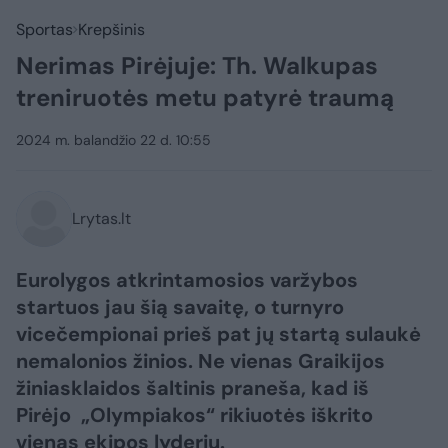
Sportas
Krepšinis
Nerimas Pirėjuje: Th. Walkupas
treniruotės metu patyrė traumą
2024 m. balandžio 22 d. 10:55
Lrytas.lt
Eurolygos atkrintamosios varžybos
startuos jau šią savaitę, o turnyro
vicečempionai prieš pat jų startą sulaukė
nemalonios žinios. Ne vienas Graikijos
žiniasklaidos šaltinis praneša, kad iš
Pirėjo „Olympiakos“ rikiuotės iškrito
vienas ekipos lyderių.