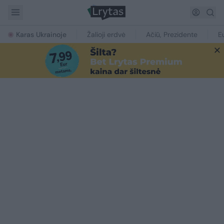
Karas Ukrainoje
Žalioji erdvė
Ačiū, Prezidente
E