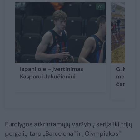
Ispanijoje – įvertinimas
G. Meško
Kasparui Jakučioniui
moterų k
čempio
Eurolygos atkrintamųjų varžybų serija iki trijų
pergalių tarp „Barcelona“ ir „Olympiakos“