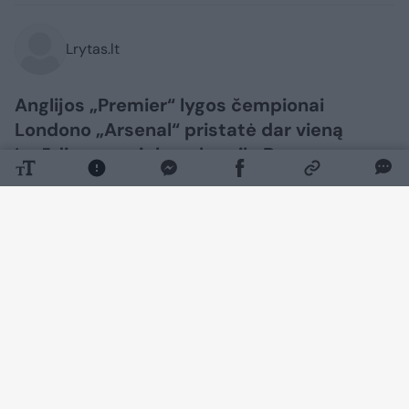
Lrytas.lt
Anglijos „Premier“ lygos čempionai
Londono „Arsenal“ pristatė dar vieną
įspūdingą naujoką – brazilą Bruno
Guimaraesą.