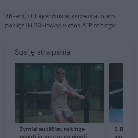
36-erių D. Lajovičius aukščiausiai buvo
pakilęs iki 23-iosios vietos ATP reitinge.
Susiję straipsniai
Žymiai aukščiau reitinge
E. Butvil
esantį japoną nugalėjęs E.
įspūding