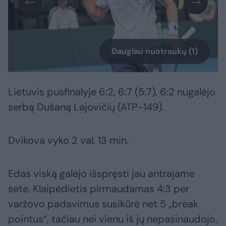
Daugiau nuotraukų (1)
Lietuvis pusfinalyje 6:2, 6:7 (5:7), 6:2 nugalėjo
serbą Dušaną Lajovičių (ATP-149).
Dvikova vyko 2 val. 13 min.
Edas viską galėjo išspręsti jau antrajame
sete. Klaipėdietis pirmaudamas 4:3 per
varžovo padavimus susikūrė net 5 „break
pointus“, tačiau nei vienu iš jų nepasinaudojo.