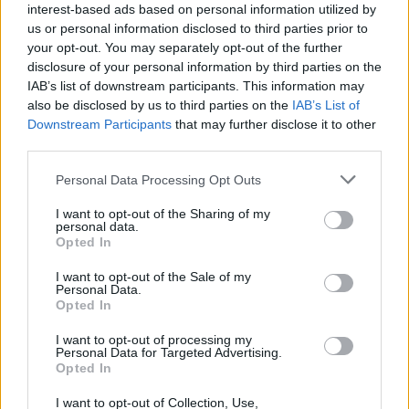
tavęs nepaveiks.
interest-based ads based on personal information utilized by
us or personal information disclosed to third parties prior to
your opt-out. You may separately opt-out of the further
Taip, danga yra kitokia, bet tiesa yra tokia,
disclosure of your personal information by third parties on the
IAB’s list of downstream participants. This information may
kad man asmeniškai ji patinka. Man tokia yra
also be disclosed by us to third parties on the
IAB’s List of
geriau nei šūdina žolė. Jeigu nori žaisti
Downstream Participants
that may further disclose it to other
futbolą, jau geriau tas kamuolys skries
third parties.
greičiau, nei šokinės į užribį. Niekas
Personal Data Processing Opt Outs
nesiskundė. Esu patenkintas, kad vaikinai
I want to opt-out of the Sharing of my
niekada nesiskundžia, stengiasi, rūbinėje
personal data.
Opted In
dainuoja, šoka – čia yra svarbiausia“, – apie
I want to opt-out of the Sale of my
dirbtinę Vilniaus žolę kalbėjo „Hajduk“
Personal Data.
Opted In
treneris Gonzalo Garcia.
I want to opt-out of processing my
Personal Data for Targeted Advertising.
Paklaustas apie stadiono atmosferą 42-ejų
Opted In
specialistas išreiškė didžiulį susižavėjimą tiek
I want to opt-out of Collection, Use,