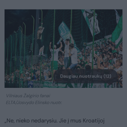
Daugiau nuotraukų (12)
Vilniaus Žalgirio fanai
ELTA/Josvydo Elinsko nuotr.
„Ne, nieko nedarysiu. Jie į mus Kroatijoj