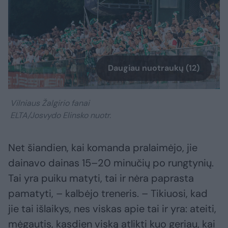
Daugiau nuotraukų (12)
Vilniaus Žalgirio fanai
ELTA/Josvydo Elinsko nuotr.
Net šiandien, kai komanda pralaimėjo, jie
dainavo dainas 15–20 minučių po rungtynių.
Tai yra puiku matyti, tai ir nėra paprasta
pamatyti, – kalbėjo treneris. – Tikiuosi, kad
jie tai išlaikys, nes viskas apie tai ir yra: ateiti,
mėgautis, kasdien viską atlikti kuo geriau, kai