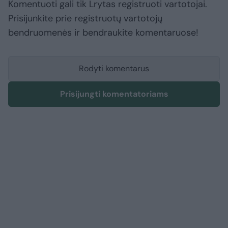
Komentuoti gali tik Lrytas registruoti vartotojai.
Prisijunkite prie registruotų vartotojų
bendruomenės ir bendraukite komentaruose!
Rodyti komentarus
Prisijungti komentatoriams