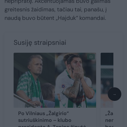
nepripratę. Akcentuojamas buvo galimas
greitesnis žaidimas, tačiau tai, panašu, į
naudą buvo būtent „Hajduk“ komandai.
Susiję straipsniai
→
Po Vilniaus „Žalgirio“
„Žalgirio
sutriuškinimo – klubo
nemalonu