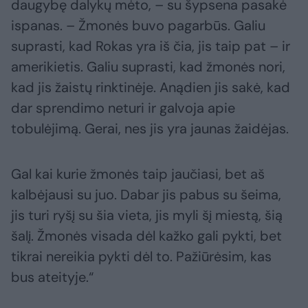
daugybę dalykų mėto, – su šypsena pasakė
ispanas. – Žmonės buvo pagarbūs. Galiu
suprasti, kad Rokas yra iš čia, jis taip pat – ir
amerikietis. Galiu suprasti, kad žmonės nori,
kad jis žaistų rinktinėje. Anądien jis sakė, kad
dar sprendimo neturi ir galvoja apie
tobulėjimą. Gerai, nes jis yra jaunas žaidėjas.
Gal kai kurie žmonės taip jaučiasi, bet aš
kalbėjausi su juo. Dabar jis pabus su šeima,
jis turi ryšį su šia vieta, jis myli šį miestą, šią
šalį. Žmonės visada dėl kažko gali pykti, bet
tikrai nereikia pykti dėl to. Pažiūrėsim, kas
bus ateityje.“