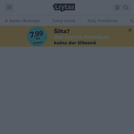
Karas Ukrainoje
Žalioji erdvė
Ačiū, Prezidente
E