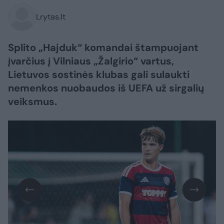
Lrytas.lt
Splito „Hajduk“ komandai štampuojant
įvarčius į Vilniaus „Žalgirio“ vartus,
Lietuvos sostinės klubas gali sulaukti
nemenkos nuobaudos iš UEFA už sirgalių
veiksmus.