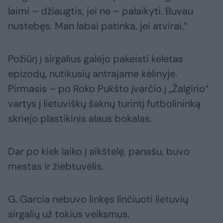
laimi – džiaugtis, jei ne – palaikyti. Buvau
nustebęs. Man labai patinka, jei atvirai.“
Požiūrį į sirgalius galėjo pakeisti keletas
epizodų, nutikusių antrajame kėlinyje.
Pirmasis – po Roko Pukšto įvarčio į „Žalgirio“
vartys į lietuviškų šaknų turintį futbolininką
skriejo plastikinis alaus bokalas.
Dar po kiek laiko į aikštelę, panašu, buvo
mestas ir žiebtuvėlis.
G. Garcia nebuvo linkęs linčiuoti lietuvių
sirgalių už tokius veiksmus.