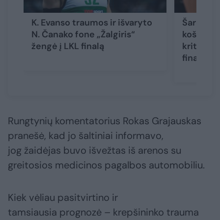
K. Evanso traumos ir išvaryto
Šaro vie
N. Čanako fone „Žalgiris“
košmaru
žengė į LKL finalą
krito ir
finale
Rungtynių komentatorius Rokas Grajauskas
pranešė, kad jo šaltiniai informavo,
jog žaidėjas buvo išvežtas iš arenos su
greitosios medicinos pagalbos automobiliu.
Kiek vėliau pasitvirtino ir
tamsiausia prognozė – krepšininko trauma