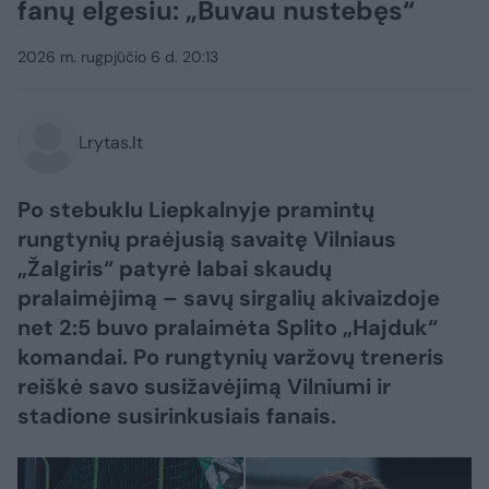
fanų elgesiu: „Buvau nustebęs“
2026 m. rugpjūčio 6 d. 20:13
Lrytas.lt
Po stebuklu Liepkalnyje pramintų
rungtynių praėjusią savaitę Vilniaus
„Žalgiris“ patyrė labai skaudų
pralaimėjimą – savų sirgalių akivaizdoje
net 2:5 buvo pralaimėta Splito „Hajduk“
komandai. Po rungtynių varžovų treneris
reiškė savo susižavėjimą Vilniumi ir
stadione susirinkusiais fanais.