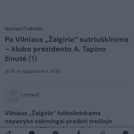
Sportas
Futbolas
Po Vilniaus „Žalgirio“ sutriuškinimo
– klubo prezidento A. Tapino
žinutė
(1)
2026 m. rugpjūčio 6 d. 19:36
Lrytas.lt
Vilniaus „Žalgirio“ futbolininkams
nepavyko sėkmingai pradėti trečiojo
atrankos į UEFA Konferencijų lygos etapo.