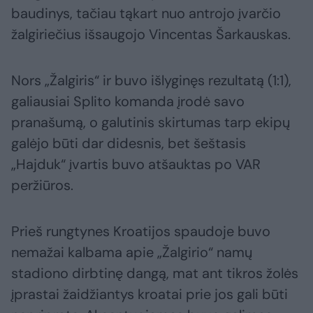
baudinys, tačiau tąkart nuo antrojo įvarčio
žalgiriečius išsaugojo Vincentas Šarkauskas.
Nors „Žalgiris“ ir buvo išlyginęs rezultatą (1:1),
galiausiai Splito komanda įrodė savo
pranašumą, o galutinis skirtumas tarp ekipų
galėjo būti dar didesnis, bet šeštasis
„Hajduk“ įvartis buvo atšauktas po VAR
peržiūros.
Prieš rungtynes Kroatijos spaudoje buvo
nemažai kalbama apie „Žalgirio“ namų
stadiono dirbtinę dangą, mat ant tikros žolės
įprastai žaidžiantys kroatai prie jos gali būti