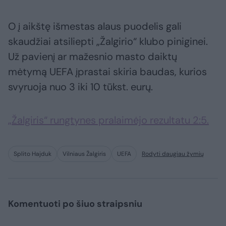
O į aikštę išmestas alaus puodelis gali
skaudžiai atsiliepti „Žalgirio“ klubo piniginei.
Už pavienį ar mažesnio masto daiktų
mėtymą UEFA įprastai skiria baudas, kurios
svyruoja nuo 3 iki 10 tūkst. eurų.
„Žalgiris“ rungtynes pralaimėjo rezultatu 2:5.
Splito Hajduk
Vilniaus Žalgiris
UEFA
Rodyti daugiau žymių
Komentuoti po šiuo straipsniu