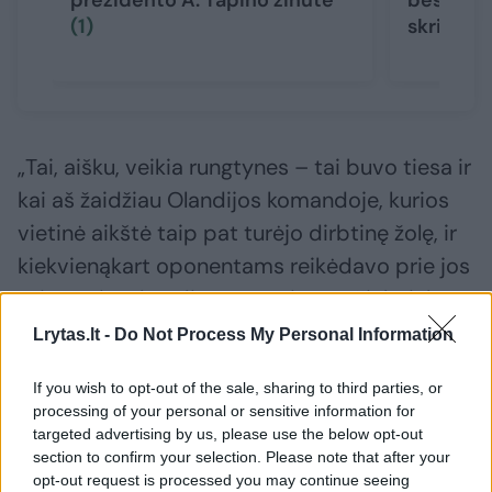
prezidento A. Tapino žinutė
besidžia
(1)
skriejo a
„Tai, aišku, veikia rungtynes – tai buvo tiesa ir
kai aš žaidžiau Olandijos komandoje, kurios
vietinė aikštė taip pat turėjo dirbtinę žolę, ir
kiekvienąkart oponentams reikėdavo prie jos
priprasti. Vakar dienos treniruotė šiek tiek
davė to jausmo. Bet tai taip pat yra ir
Lrytas.lt -
Do Not Process My Personal Information
psichologinis dalykas: jeigu daug apie tai
If you wish to opt-out of the sale, sharing to third parties, or
galvosi, tai tave paveiks, jei eisi į rungtynes su
processing of your personal or sensitive information for
energija ir darysi savo darbą – tos mažos
targeted advertising by us, please use the below opt-out
section to confirm your selection. Please note that after your
detalės, prie kurių turi priprasti, tiek labai
opt-out request is processed you may continue seeing