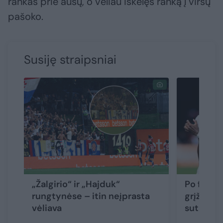
rankas prie ausų, o vėliau iškėlęs ranką į viršų
pašoko.
Susiję straipsniai
„Žalgirio“ ir „Hajduk“
Po futbo
rungtynėse – itin neįprasta
grįžimas 
vėliava
sutriuški