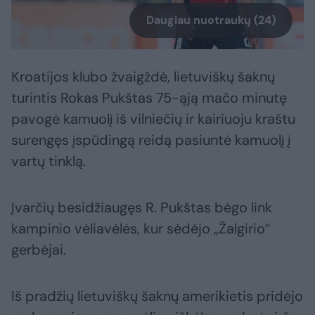
Daugiau nuotraukų (24)
Kroatijos klubo žvaigždė, lietuviškų šaknų
turintis Rokas Pukštas 75-ąją mačo minutę
pavogė kamuolį iš vilniečių ir kairiuoju kraštu
surengęs įspūdingą reidą pasiuntė kamuolį į
vartų tinklą.
Įvarčių besidžiaugęs R. Pukštas bėgo link
kampinio vėliavėlės, kur sėdėjo „Žalgirio“
gerbėjai.
Iš pradžių lietuviškų šaknų amerikietis pridėjo