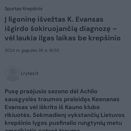
Sportas
Krepšinis
Į ligoninę išvežtas K. Evansas
išgirdo šokiruojančią diagnozę –
vėl laukia ilgas laikas be krepšinio
2024 m. gegužės 26 d. 16:02
Lrytas.lt
Pusę praėjusio sezono dėl Achilo
sausgyslės traumos praleidęs Keenanas
Evansas vėl iškrito iš Kauno klubo
rikiuotės. Sekmadienį vykstančių Lietuvos
krepšinio lygos pusfinalio rungtynių metu
amerikietis patyrė traumą.