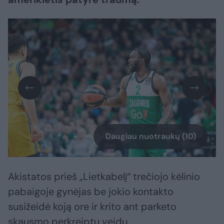
Daugiau nuotraukų (10)
Akistatos prieš „Lietkabelį“ trečiojo kėlinio
pabaigoje gynėjas be jokio kontakto
susižeidė koją ore ir krito ant parketo
skausmo perkreiptu veidu.