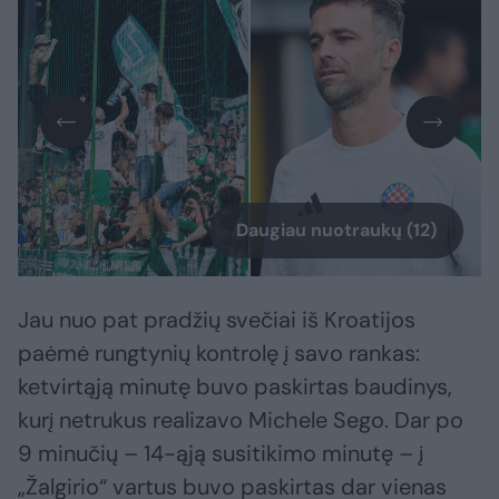
Daugiau nuotraukų (12)
Jau nuo pat pradžių svečiai iš Kroatijos
paėmė rungtynių kontrolę į savo rankas:
ketvirtąją minutę buvo paskirtas baudinys,
kurį netrukus realizavo Michele Sego. Dar po
9 minučių – 14-ąją susitikimo minutę – į
„Žalgirio“ vartus buvo paskirtas dar vienas