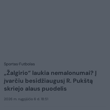
Sportas
Futbolas
„Žalgirio“ laukia nemalonumai? Į
įvarčiu besidžiaugusį R. Pukštą
skriejo alaus puodelis
2026 m. rugpjūčio 6 d. 18:51