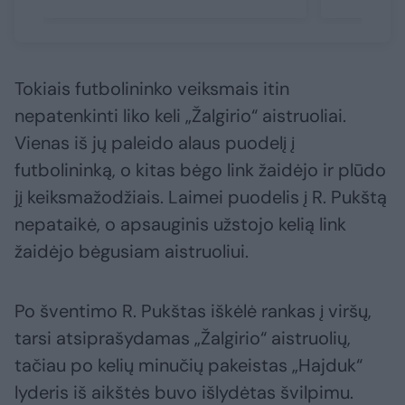
Tokiais futbolininko veiksmais itin
nepatenkinti liko keli „Žalgirio“ aistruoliai.
Vienas iš jų paleido alaus puodelį į
futbolininką, o kitas bėgo link žaidėjo ir plūdo
jį keiksmažodžiais. Laimei puodelis į R. Pukštą
nepataikė, o apsauginis užstojo kelią link
žaidėjo bėgusiam aistruoliui.
Po šventimo R. Pukštas iškėlė rankas į viršų,
tarsi atsiprašydamas „Žalgirio“ aistruolių,
tačiau po kelių minučių pakeistas „Hajduk“
lyderis iš aikštės buvo išlydėtas švilpimu.