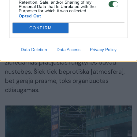
Retention, Sale, and/or Sharing of my
Vilniumi, tiek ir „Žalgirio“ sirgaliais.
Personal Data that Is Unrelated with the
Purposes for which it was collected.
Opted Out
„Visų pirma, kai atvykome į miestą, viskas
CONFIRM
buvo nuostabu, žmonės geri, malonūs, viskas
puiku, fantastika. Atmosfera buvo
Data Deletion
Data Access
Privacy Policy
fantastiška. Ir prieš rungtynes sakiau, kad
žiūrėdamas praėjusias rungtynes buvau
nustebęs. Šiek tiek beprotiška [atmosfera],
bet gerąja prasme, toks organizuotas
džiaugsmas.