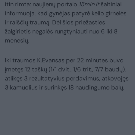
itin rimta: naujienų portalo
15min.lt
šaltiniai
informuoja, kad gynėjas patyrė kelio girnelės
ir raiščių traumą. Dėl šios priežasties
žalgirietis negalės rungtyniauti nuo 6 iki 8
mėnesių.
Iki traumos K.Evansas per 22 minutes buvo
įmetęs 12 taškų (1/1 dvit., 1/6 trit., 7/7 baudų),
atlikęs 3 rezultatyvius perdavimus, atkovojęs
3 kamuolius ir surinkęs 18 naudingumo balų.