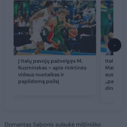
→
Į italų pavojų pažvelgęs M.
Italų išs
Kuzminskas – apie rinktinės
Maksvyti
vidaus nuotaikas ir
susitvar
papildomą poilsį
„paženkl
dingusį 
Domantas Sabonis sulaukė milžiniško