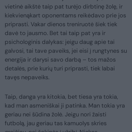
vietinė aikštė taip pat turėjo dirbtinę žolę, ir
kiekvienąkart oponentams reikėdavo prie jos
priprasti. Vakar dienos treniruotė šiek tiek
davė to jausmo. Bet tai taip pat yra ir
psichologinis dalykas: jeigu daug apie tai
galvosi, tai tave paveiks, jei eisi į rungtynes su
energija ir darysi savo darbą – tos mažos
detalės, prie kurių turi priprasti, tiek labai
tavęs nepaveiks.
Taip, danga yra kitokia, bet tiesa yra tokia,
kad man asmeniškai ji patinka. Man tokia yra
geriau nei šūdina žolė. Jeigu nori žaisti
futbolą, jau geriau tas kamuolys skries
greičiau, nei šokinės į užribį. Niekas