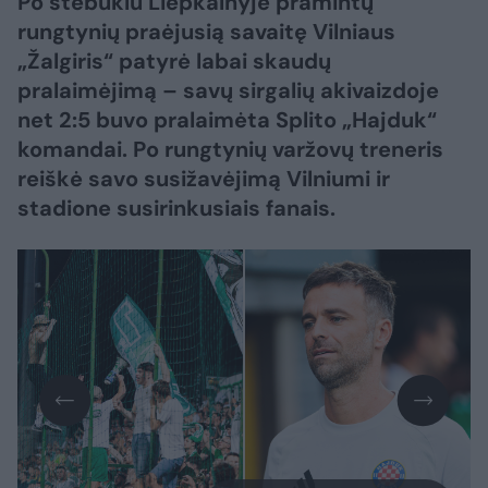
Po stebuklu Liepkalnyje pramintų
rungtynių praėjusią savaitę Vilniaus
„Žalgiris“ patyrė labai skaudų
pralaimėjimą – savų sirgalių akivaizdoje
net 2:5 buvo pralaimėta Splito „Hajduk“
komandai. Po rungtynių varžovų treneris
reiškė savo susižavėjimą Vilniumi ir
stadione susirinkusiais fanais.