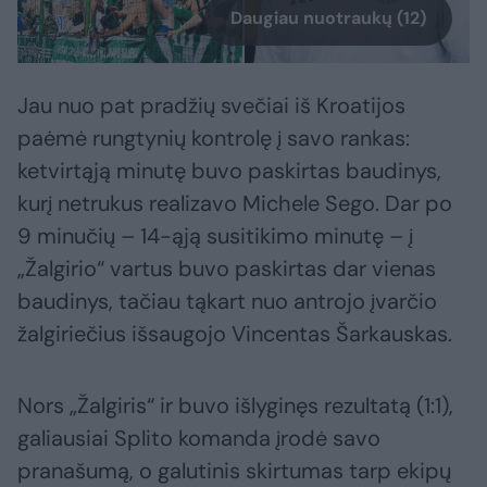
Daugiau nuotraukų (12)
Jau nuo pat pradžių svečiai iš Kroatijos
paėmė rungtynių kontrolę į savo rankas:
ketvirtąją minutę buvo paskirtas baudinys,
kurį netrukus realizavo Michele Sego. Dar po
9 minučių – 14-ąją susitikimo minutę – į
„Žalgirio“ vartus buvo paskirtas dar vienas
baudinys, tačiau tąkart nuo antrojo įvarčio
žalgiriečius išsaugojo Vincentas Šarkauskas.
Nors „Žalgiris“ ir buvo išlyginęs rezultatą (1:1),
galiausiai Splito komanda įrodė savo
pranašumą, o galutinis skirtumas tarp ekipų