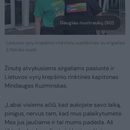
Daugiau nuotraukų (60)
Lietuvos vyrų krepšinio rinktinės susitikimas su sirgaliais
E.Petriko nuotr.
Žinutę atvykusiems sirgaliams pasiuntė ir
Lietuvos vyrų krepšinio rinktinės kapitonas
Mindaugas Kuzminskas.
„Labai visiems ačiū, kad aukojate savo laiką,
pinigus, nervus tam, kad mus palaikytumėte.
Mes jus jaučiame ir tai mums padeda. Aš