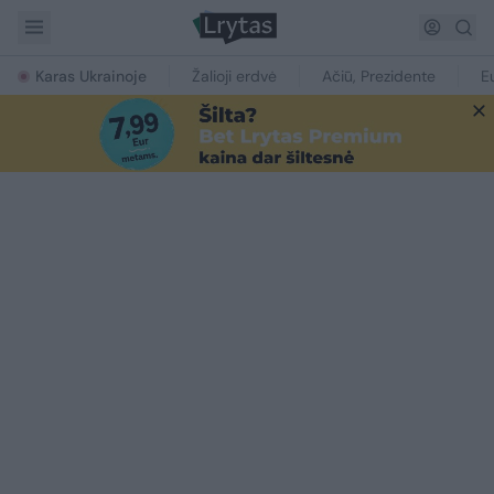
Karas Ukrainoje
Žalioji erdvė
Ačiū, Prezidente
E