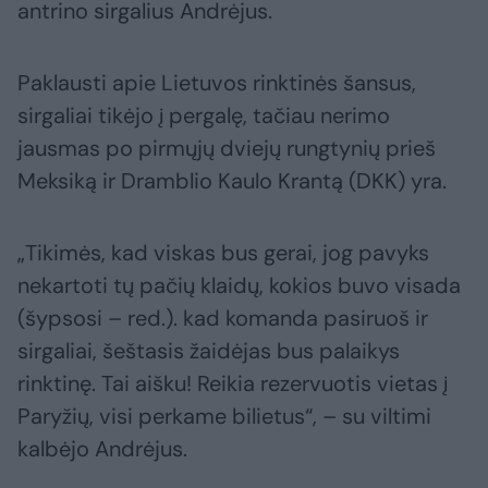
antrino sirgalius Andrėjus.
Paklausti apie Lietuvos rinktinės šansus,
sirgaliai tikėjo į pergalę, tačiau nerimo
jausmas po pirmųjų dviejų rungtynių prieš
Meksiką ir Dramblio Kaulo Krantą (DKK) yra.
„Tikimės, kad viskas bus gerai, jog pavyks
nekartoti tų pačių klaidų, kokios buvo visada
(šypsosi – red.). kad komanda pasiruoš ir
sirgaliai, šeštasis žaidėjas bus palaikys
rinktinę. Tai aišku! Reikia rezervuotis vietas į
Paryžių, visi perkame bilietus“, – su viltimi
kalbėjo Andrėjus.