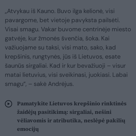
„Atvykau iš Kauno. Buvo ilga kelionė, visi
pavargome, bet vietoje pavyksta pailsėti.
Visai smagu. Vakar buvome centrinėje miesto
gatvėje, kur žmonės švenčia, šoka. Kai
važiuojame su taksi, visi mato, sako, kad
krepšinis, rungtynės, jūs iš Lietuvos, esate
šaunūs sirgaliai. Kad ir kur bevažiuoji – visur
matai lietuvius, visi sveikinasi, juokiasi. Labai
smagu“, – sakė Andrėjus.
Pamatykite Lietuvos krepšinio rinktinės
žaidėjų pasitikimą: sirgaliai, nešini
vėliavomis ir atributika, neslėpė pakilių
emocijų