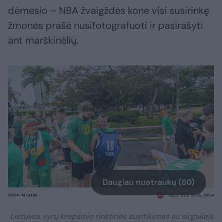
dėmesio – NBA žvaigždės kone visi susirinkę
žmonės prašė nusifotografuoti ir pasirašyti
ant marškinėlių.
Daugiau nuotraukų (60)
Lietuvos vyrų krepšinio rinktinės susitikimas su sirgaliais