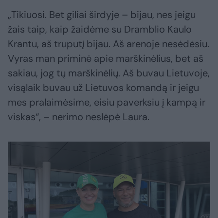
„Tikiuosi. Bet giliai širdyje – bijau, nes jeigu
žais taip, kaip žaidėme su Dramblio Kaulo
Krantu, aš truputį bijau. Aš arenoje nesėdėsiu.
Vyras man priminė apie marškinėlius, bet aš
sakiau, jog tų marškinėlių. Aš buvau Lietuvoje,
visąlaik buvau už Lietuvos komandą ir jeigu
mes pralaimėsime, eisiu paverksiu į kampą ir
viskas“, – nerimo neslėpė Laura.