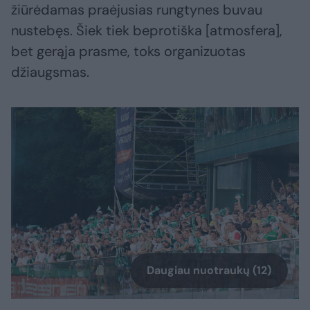
žiūrėdamas praėjusias rungtynes buvau
nustebęs. Šiek tiek beprotiška [atmosfera],
bet gerąja prasme, toks organizuotas
džiaugsmas.
Daugiau nuotraukų (12)