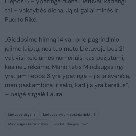
Liepos 6 – ypatinga diena Lietuvai, kadangi
tai – valstybės diena. Ją sirgaliai minės ir
Puerto Rike.
„Giedosime himną 14 val. prie pagrindinio
įėjimo laiptų, nes tuo metu Lietuvoje bus 21
val. visi keičiamės numeriais, kas pažįstami,
kas ne... rėksime. Mano tėtis Mindaugas irgi
yra, jam liepos 6 yra ypatinga – jis ją švenčia,
man paskambina ir sako, kad jis yra karalius“,
– baigė sirgalė Laura.
Lietuvos sirgaliai
Lietuvos vyrų krepšinio rinktinė
Mindaugas Kuzminskas
Rodyti daugiau žymių