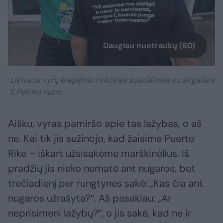
Daugiau nuotraukų (60)
Lietuvos vyrų krepšinio rinktinės susitikimas su sirgaliais
E.Petriko nuotr.
Aišku, vyras pamiršo apie tas lažybas, o aš
ne. Kai tik jis sužinojo, kad žaisime Puerto
Rike – iškart užsisakėme marškinėlius. Iš
pradžių jis nieko nematė ant nugaros, bet
trečiadienį per rungtynes sakė: „Kas čia ant
nugaros užrašyta?“. Aš pasakiau: „Ar
neprisimeni lažybų?“, o jis sakė, kad ne ir