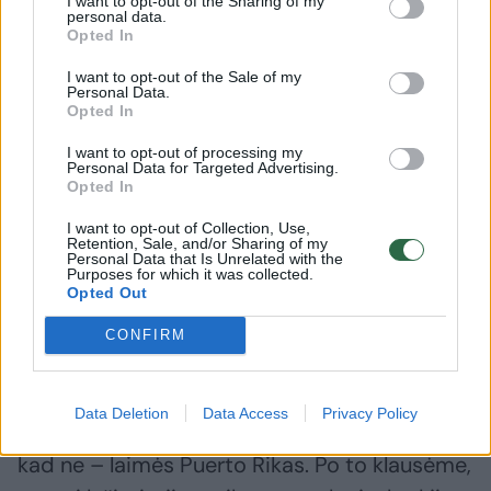
I want to opt-out of the Sharing of my
personal data.
Smagus dalykas ir tas, kad vietinė lietuvė
Opted In
Laura su savo vyru prieš gerus 12 metų
I want to opt-out of the Sale of my
susilažino su savo vyru, kuris dabar vilki
Personal Data.
Opted In
specialiai pagamintus marškinėlius,
I want to opt-out of processing my
simbolizuojančius tai, kad kalbinta lietuvė
Personal Data for Targeted Advertising.
Opted In
prieš savo vyrą laimėjo lažybas.
I want to opt-out of Collection, Use,
Retention, Sale, and/or Sharing of my
Personal Data that Is Unrelated with the
„Lažybos buvo tokios, kad tuomet, kai žaidė
Purposes for which it was collected.
Opted Out
Puerto Rikas prieš Lietuvą Venesueloje, mes
sėdėjome pas draugus namie Puerto Rike, o
CONFIRM
kadangi aš esu didelė krepšinio fanė... mes
pradėjome pyktis su vyrais, kad mes
Data Deletion
Data Access
Privacy Policy
laimėsime, o mūsų vyrai puertorikiečiai sakė,
kad ne – laimės Puerto Rikas. Po to klausėme,