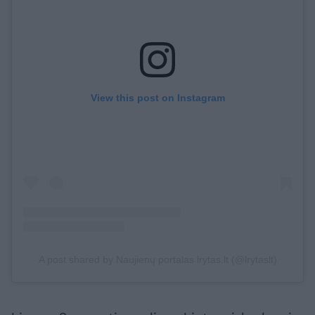
View this post on Instagram
A post shared by Naujienų portalas lrytas.lt (@lrytaslt)