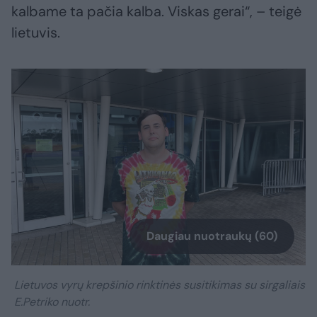
kalbame ta pačia kalba. Viskas gerai“, – teigė
lietuvis.
Daugiau nuotraukų (60)
Lietuvos vyrų krepšinio rinktinės susitikimas su sirgaliais
E.Petriko nuotr.