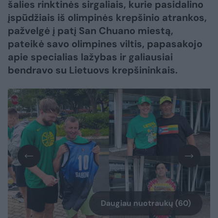
šalies rinktinės sirgaliais, kurie pasidalino
įspūdžiais iš olimpinės krepšinio atrankos,
pažvelgė į patį San Chuano miestą,
pateikė savo olimpines viltis, papasakojo
apie specialias lažybas ir galiausiai
bendravo su Lietuovs krepšininkais.
Daugiau nuotraukų (60)