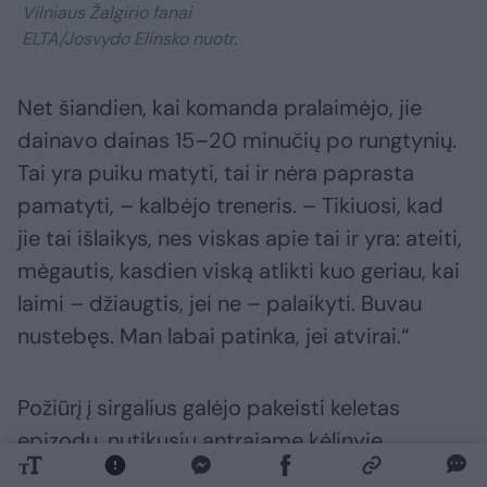
Vilniaus Žalgirio fanai
ELTA/Josvydo Elinsko nuotr.
Net šiandien, kai komanda pralaimėjo, jie
dainavo dainas 15–20 minučių po rungtynių.
Tai yra puiku matyti, tai ir nėra paprasta
pamatyti, – kalbėjo treneris. – Tikiuosi, kad
jie tai išlaikys, nes viskas apie tai ir yra: ateiti,
mėgautis, kasdien viską atlikti kuo geriau, kai
laimi – džiaugtis, jei ne – palaikyti. Buvau
nustebęs. Man labai patinka, jei atvirai.“
Požiūrį į sirgalius galėjo pakeisti keletas
epizodų, nutikusių antrajame kėlinyje.
Pirmasis – po Roko Pukšto įvarčio į „Žalgirio“