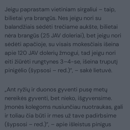
Jeigu paprastam vietiniam sirgaliui – taip,
bilietai yra brangūs. Nes jeigu nori su
balandžiais sėdėti trečiame aukšte, bilietai
nėra brangūs (25 JAV doleriai), bet jeigu nori
sėdėti apačioje, su visais mokesčiais išeina
apie 120 JAV dolerių žmogui, tad jeigu nori
eiti žiūrėti rungtynes 3–4-se, išeina truputį
pinigėlio (šypsosi – red.)“, – sakė lietuvė.
„Ant ryžių ir duonos gyventi pusę metų
nereikės gyventi, bet nieko, išgyvensime.
Įmonės kolegoms nusiunčiau nuotraukas, gali
ir toliau čia būti ir mes už tave padirbsime
(šypsosi – red.)“, – apie išleistus pinigus