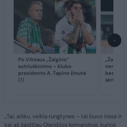
→
Po Vilniaus „Žalgirio“
„Žalgirio
sutriuškinimo – klubo
nemalonu
prezidento A. Tapino žinutė
besidžia
(1)
skriejo a
„Tai, aišku, veikia rungtynes – tai buvo tiesa ir
kai aš žaidžiau Olandijos komandoje, kurios