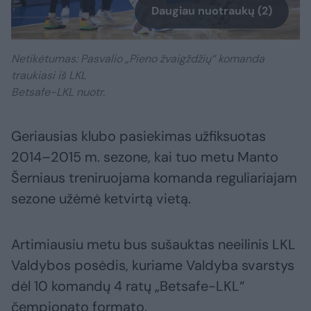
Daugiau nuotraukų (2)
Netikėtumas: Pasvalio „Pieno žvaigždžių“ komanda
traukiasi iš LKL
Betsafe-LKL nuotr.
Geriausias klubo pasiekimas užfiksuotas
2014–2015 m. sezone, kai tuo metu Manto
Šerniaus treniruojama komanda reguliariajam
sezone užėmė ketvirtą vietą.
Artimiausiu metu bus sušauktas neeilinis LKL
Valdybos posėdis, kuriame Valdyba svarstys
dėl 10 komandų 4 ratų „Betsafe-LKL“
čempionato formato.