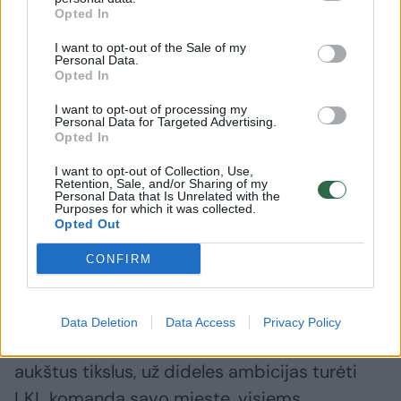
žodžių.
Opted In
I want to opt-out of the Sale of my
Personal Data.
Nuo 2011–2012 m. sezono „Betsafe-LKL“
Opted In
čempionate dalyvavusi komanda buvo
I want to opt-out of processing my
nuolatinė atkrintamųjų varžybų dalyvė ir tik
Personal Data for Targeted Advertising.
Opted In
paskutiniuosius trejus metus likdavo už
I want to opt-out of Collection, Use,
atkrintamųjų varžybų ribos.
Retention, Sale, and/or Sharing of my
Personal Data that Is Unrelated with the
Purposes for which it was collected.
Opted Out
Visus šiuos 13 sezonų nedidelis Lietuvos
CONFIRM
miestelis demonstravo, kad net ir mažų
miestelių komandos krepšinio aikštelėse gali
garbingai kovoti su stipriausiais vyrų
Data Deletion
Data Access
Privacy Policy
krepšinio klubais. Dėkojame visiems, už
aukštus tikslus, už dideles ambicijas turėti
LKL komandą savo mieste, visiems,