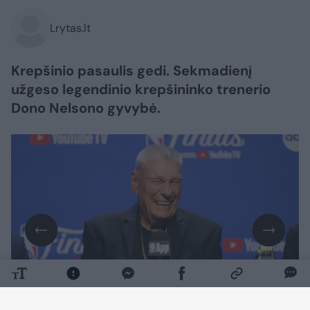
Lrytas.lt
Krepšinio pasaulis gedi. Sekmadienį
užgeso legendinio krepšininko trenerio
Dono Nelsono gyvybė.
Daugiau nuotraukų (1)