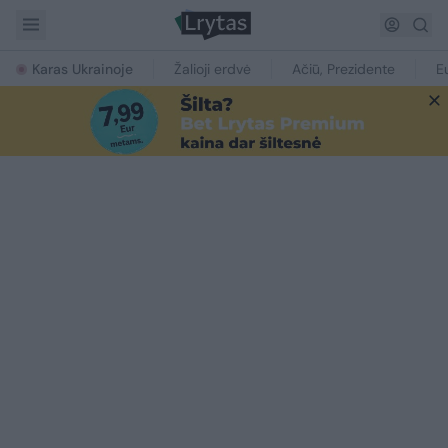
Karas Ukrainoje
Žalioji erdvė
Ačiū, Prezidente
E