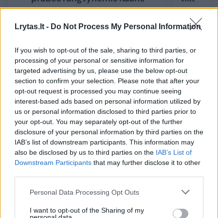
Lrytas.lt -
Do Not Process My Personal Information
If you wish to opt-out of the sale, sharing to third parties, or
Pasvalys yra per mažas, sudėtinga surinkti
processing of your personal or sensitive information for
targeted advertising by us, please use the below opt-out
reikiamą biudžetą, sudėtinga prisikviesti
section to confirm your selection. Please note that after your
žaidėjus, kuriems vien surasti geresnį butą
opt-out request is processed you may continue seeing
interest-based ads based on personal information utilized by
gyvenimui jau yra didelis iššūkis. Tiesiog
us or personal information disclosed to third parties prior to
nebegalime konkuruoti“, – sakė komandos
your opt-out. You may separately opt-out of the further
direktorius Arūnas Burkevičius.
disclosure of your personal information by third parties on the
IAB’s list of downstream participants. This information may
also be disclosed by us to third parties on the
IAB’s List of
Downstream Participants
that may further disclose it to other
„Apgailestaujame, kad Pasvalio klubas
third parties.
priėmė tokį nelengvą sprendimą. Visgi tik
Personal Data Processing Opt Outs
Pasvalio miestas kartu su ilgamečiu Klubo
vadovu Arūnu Burkevičiumi yra verti padėkos
I want to opt-out of the Sharing of my
personal data.