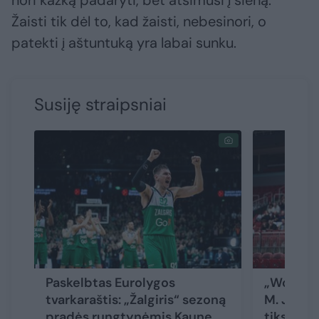
nori kažką padaryti, bet atsimuši į sieną.
Žaisti tik dėl to, kad žaisti, nebesinori, o
patekti į aštuntuką yra labai sunku.
Susiję straipsniai
Paskelbtas Eurolygos
„Wolves 
tvarkaraštis: „Žalgiris“ sezoną
M. Jogėl
pradės rungtynėmis Kaune
tikslus k