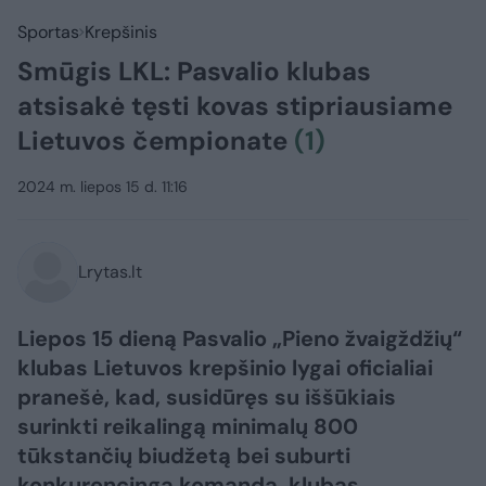
Sportas
Krepšinis
Smūgis LKL: Pasvalio klubas
atsisakė tęsti kovas stipriausiame
Lietuvos čempionate
(1)
2024 m. liepos 15 d. 11:16
Lrytas.lt
Liepos 15 dieną Pasvalio „Pieno žvaigždžių“
klubas Lietuvos krepšinio lygai oficialiai
pranešė, kad, susidūręs su iššūkiais
surinkti reikalingą minimalų 800
tūkstančių biudžetą bei suburti
konkurencingą komandą, klubas