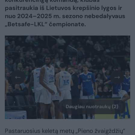
pasitraukia iš Lietuvos krepšinio lygos ir
nuo 2024–2025 m. sezono nebedalyvaus
„Betsafe-LKL“ čempionate.
Daugiau nuotraukų (2)
Pastaruosius keletą metų „Pieno žvaigždžių“