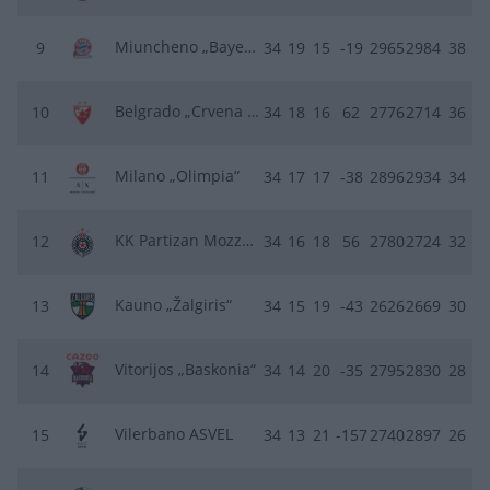
Miuncheno „Bayern“
9
34
19
15
-19
2965
2984
38
Belgrado „Crvena zvezda“
10
34
18
16
62
2776
2714
36
Milano „Olimpia“
11
34
17
17
-38
2896
2934
34
KK Partizan Mozzart Bet
12
34
16
18
56
2780
2724
32
Kauno „Žalgiris“
13
34
15
19
-43
2626
2669
30
Vitorijos „Baskonia“
14
34
14
20
-35
2795
2830
28
Vilerbano ASVEL
15
34
13
21
-157
2740
2897
26