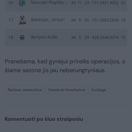
Maccabi Playtika Tel Aviv
16
34
11
23
-131
2921
3052
22
Bolonijos „Virtus“
17
34
9
25
-151
2683
2834
18
Berlyno ALBA
18
34
5
29
-428
2646
3074
10
Pranešama, kad gynėjui prireiks operacijos, o
šiame sezone jis jau neberungtyniaus.
Šarūnas Jasikevičius
Stambulo Fenerbahce
Eurolyga
Komentuoti po šiuo straipsniu