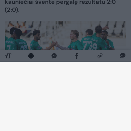
kauniečiai šventė pergalę rezultatu 2:0
(2:0).
Daugiau nuotraukų (12)
Rungtynių pradžia klostėsi ramiai – kartą
šalia žalgiriečių vartų smūgiavo Wesley
Gabrielis, o Željko Sopičius buvo priverstas