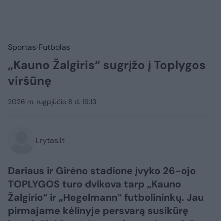
Sportas
Futbolas
„Kauno Žalgiris“ sugrįžo į Toplygos
viršūnę
2026 m. rugpjūčio 8 d. 19:13
Lrytas.lt
Dariaus ir Girėno stadione įvyko 26-ojo
TOPLYGOS turo dvikova tarp „Kauno
Žalgirio“ ir „Hegelmann“ futbolininkų. Jau
pirmajame kėlinyje persvarą susikūrę