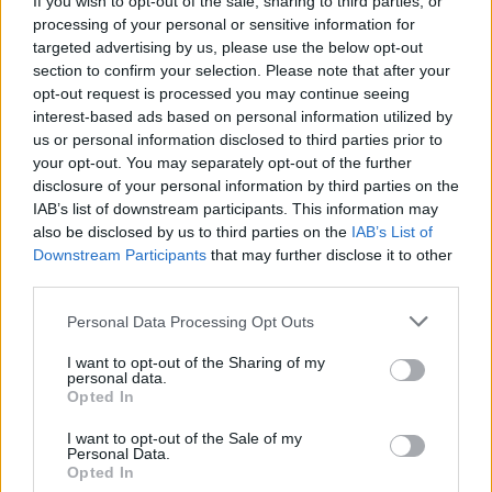
If you wish to opt-out of the sale, sharing to third parties, or
processing of your personal or sensitive information for
targeted advertising by us, please use the below opt-out
Paskutiniame NBA sezone jis vidutiniškai per
section to confirm your selection. Please note that after your
dvikovą įmesdavo vos tris taškus.
opt-out request is processed you may continue seeing
interest-based ads based on personal information utilized by
us or personal information disclosed to third parties prior to
Primename, kad traumą patyręs S.Wilbekinas
your opt-out. You may separately opt-out of the further
disclosure of your personal information by third parties on the
išgirdo negailestingą gydytojų verdiktą. Ore
IAB’s list of downstream participants. This information may
kybojęs ir skausmo perkreiptu veidu ant
also be disclosed by us to third parties on the
IAB’s List of
parketo nusileidęs krepšininkas aikštę paliko
Downstream Participants
that may further disclose it to other
third parties.
tik su komandos draugų pagalba, o atlikus
tyrumus paaiškėjo, kad 31-erių krepšininkas
Personal Data Processing Opt Outs
nusitraukė kelio raiščius.
I want to opt-out of the Sharing of my
personal data.
Opted In
I want to opt-out of the Sale of my
VIETA
KOMANDA
RS
P
PR
+/-
TŠK+
TŠK-
TŠK
Personal Data.
Opted In