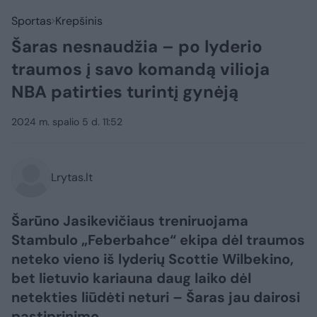
Sportas
Krepšinis
Šaras nesnaudžia – po lyderio
traumos į savo komandą vilioja
NBA patirties turintį gynėją
2024 m. spalio 5 d. 11:52
Lrytas.lt
Šarūno Jasikevičiaus treniruojama
Stambulo „Feberbahce“ ekipa dėl traumos
neteko vieno iš lyderių Scottie Wilbekino,
bet lietuvio kariauna daug laiko dėl
netekties liūdėti neturi – Šaras jau dairosi
pastiprinimo.