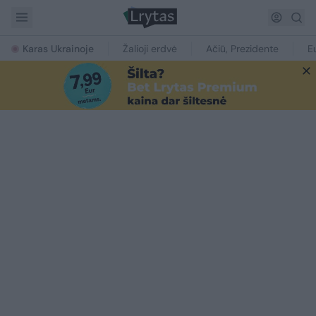
Karas Ukrainoje
Žalioji erdvė
Ačiū, Prezidente
E