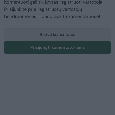
Komentuoti gali tik Lrytas registruoti vartotojai.
Prisijunkite prie registruotų vartotojų
bendruomenės ir bendraukite komentaruose!
Rodyti komentarus
Prisijungti komentatoriams