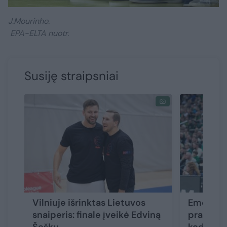
J.Mourinho.
EPA-ELTA nuotr.
Susiję straipsniai
Vilniuje išrinktas Lietuvos
Emocijom
snaiperis: finale įveikė Edviną
prapliup
Šeškų
kodėl ne