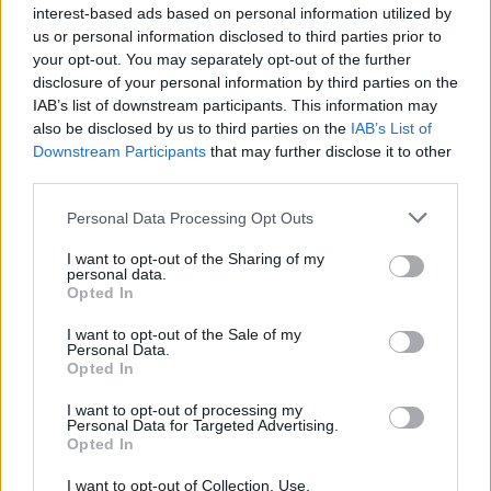
interest-based ads based on personal information utilized by
Vilerbano ASVEL
15
34
13
21
-157
2740
2897
26
us or personal information disclosed to third parties prior to
your opt-out. You may separately opt-out of the further
disclosure of your personal information by third parties on the
Maccabi Playtika Tel Aviv
16
34
11
23
-131
2921
3052
22
IAB’s list of downstream participants. This information may
also be disclosed by us to third parties on the
IAB’s List of
Bolonijos „Virtus“
17
34
9
25
-151
2683
2834
18
Downstream Participants
that may further disclose it to other
third parties.
Berlyno ALBA
18
34
5
29
-428
2646
3074
10
Personal Data Processing Opt Outs
I want to opt-out of the Sharing of my
personal data.
Opted In
Šarūnas Jasikevičius
Jose Mourinho
Stambulo Fenerbahce
Rodyti daugiau žymių
I want to opt-out of the Sale of my
Personal Data.
Opted In
I want to opt-out of processing my
Komentuoti po šiuo straipsniu
Personal Data for Targeted Advertising.
Opted In
Komentuoti gali tik Lrytas registruoti vartotojai.
I want to opt-out of Collection, Use,