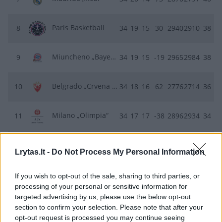
Paris Basketball
8
34
19
15
30
2940
2910
38
Miuncheno „Bayern“
9
34
19
15
-19
2965
2984
38
Belgrado „Crvena zvezda“
10
34
18
16
62
2776
2714
36
Milano „Olimpia“
11
34
17
17
-38
2896
2934
34
KK Partizan Mozzart Bet
12
34
16
18
56
2780
2724
32
Lrytas.lt -
Do Not Process My Personal Information
Kauno „Žalgiris“
13
34
15
19
-43
2626
2669
30
If you wish to opt-out of the sale, sharing to third parties, or
processing of your personal or sensitive information for
targeted advertising by us, please use the below opt-out
Vitorijos „Baskonia“
14
34
14
20
-35
2795
2830
28
section to confirm your selection. Please note that after your
opt-out request is processed you may continue seeing