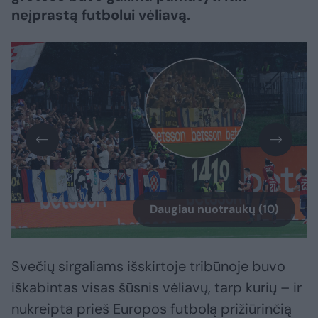
neįprastą futbolui vėliavą.
Daugiau nuotraukų (10)
Svečių sirgaliams išskirtoje tribūnoje buvo
iškabintas visas šūsnis vėliavų, tarp kurių – ir
nukreipta prieš Europos futbolą prižiūrinčią