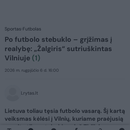
Sportas
Futbolas
Po futbolo stebuklo – grįžimas į
realybę: „Žalgiris“ sutriuškintas
Vilniuje
(1)
2026 m. rugpjūčio 6 d. 16:00
Lrytas.lt
Lietuva toliau tęsia futbolo vasarą. Šį kartą
veiksmas kėlėsi į Vilnių, kuriame praėjusią
savaitę tikrą stebuklą prieš Tbilisio