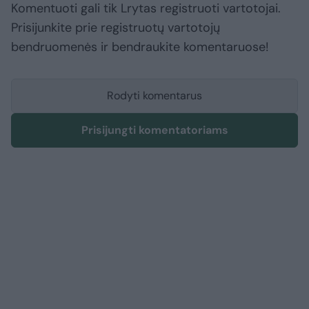
Komentuoti gali tik Lrytas registruoti vartotojai.
Prisijunkite prie registruotų vartotojų
bendruomenės ir bendraukite komentaruose!
Rodyti komentarus
Prisijungti komentatoriams