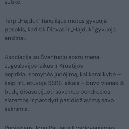
sutiko.
Tarp „Hajduk“ fanų ilgus metus gyvuoja
posakis, kad tik Dievas ir „Hajduk“ gyvuoja
amžinai.
Asociacija su Šventuoju sostu mena
Jugoslavijos laikus ir Kroatijos
nepriklausomybės judėjimą, kai katalikybė –
kaip ir Lietuvoje SSRS laikais – buvo vienas iš
būdų disasocijuoti save nuo bendrosios
sistemos ir parodyti pasididžiavimą savo
šaknimis.
Popiežiaus Jono Pauliaus II vadovaujamas