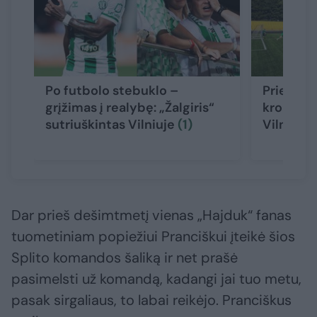
Po futbolo stebuklo –
Prieš mūš
grįžimas į realybę: „Žalgiris“
kroatai 
sutriuškintas Vilniuje
(1)
Vilniaus
Dar prieš dešimtmetį vienas „Hajduk“ fanas
tuometiniam popiežiui Pranciškui įteikė šios
Splito komandos šaliką ir net prašė
pasimelsti už komandą, kadangi jai tuo metu,
pasak sirgaliaus, to labai reikėjo. Pranciškus