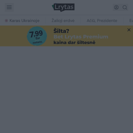
Karas Ukrainoje
Žalioji erdvė
Ačiū, Prezidente
E