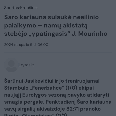
Sportas
Krepšinis
Šaro kariauna sulaukė neeilinio
palaikymo – namų akistatą
stebėjo „ypatingasis“ J. Mourinho
2024 m. spalio 5 d. 06:00
Lrytas.lt
Šarūnui Jasikevičiui ir jo treniruojamai
Stambulo „Fenerbahce“ (1/0) ekipai
naująjį Eurolygos sezoną pavyko atidaryti
smagia pergale. Penktadienį Šaro kariauna
savų sirgalių akivaizdoje 82:71 pranoko
Pirėjo „Olympiakos“ (0/1).