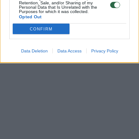
Retention, Sale, and/or Sharing of my
Prisijunkite prie registruotų vartotojų
Personal Data that Is Unrelated with the
Purposes for which it was collected.
bendruomenės ir bendraukite komentaruose!
Opted Out
CONFIRM
Rodyti komentarus
Data Deletion
Data Access
Privacy Policy
Prisijungti komentatoriams