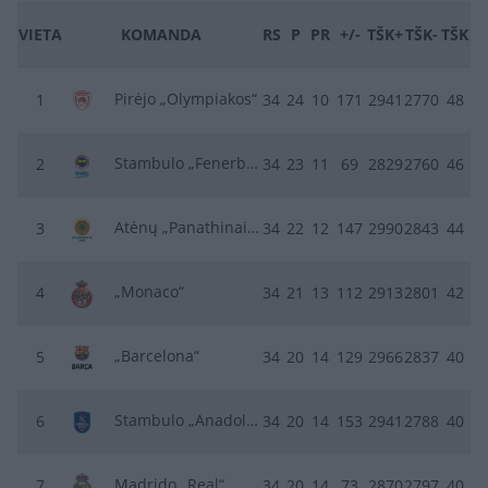
VIETA
KOMANDA
RS
P
PR
+/-
TŠK+
TŠK-
TŠK
Pirėjo „Olympiakos“
1
34
24
10
171
2941
2770
48
Stambulo „Fenerbahce“
2
34
23
11
69
2829
2760
46
Atėnų „Panathinaikos“
3
34
22
12
147
2990
2843
44
„Monaco“
4
34
21
13
112
2913
2801
42
„Barcelona“
5
34
20
14
129
2966
2837
40
Stambulo „Anadolu Efes“
6
34
20
14
153
2941
2788
40
Madrido „Real“
7
34
20
14
73
2870
2797
40