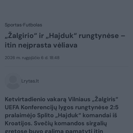
Sportas
Futbolas
„Žalgirio“ ir „Hajduk“ rungtynėse –
itin neįprasta vėliava
2026 m. rugpjūčio 6 d. 18:48
Lrytas.lt
Ketvirtadienio vakarą Vilniaus „Žalgiris“
UEFA Konferencijų lygos rungtynėse 2:5
pralaimėjo Splito „Hajduk“ komandai iš
Kroatijos. Svečių komandos sirgalių
gretose buvo galima pamatyti itin