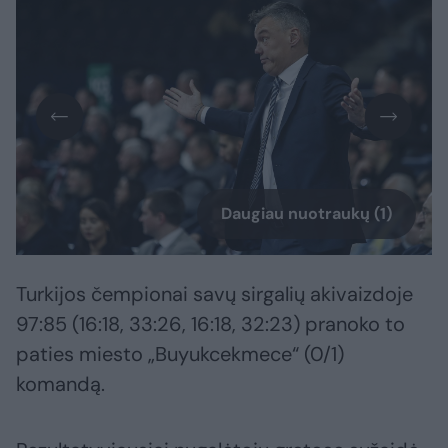
Daugiau nuotraukų (1)
Turkijos čempionai savų sirgalių akivaizdoje
97:85 (16:18, 33:26, 16:18, 32:23) pranoko to
paties miesto „Buyukcekmece“ (0/1)
komandą.