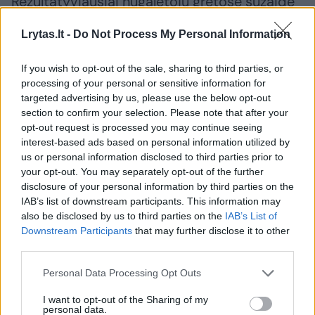
Rezultatyviausiai nugalėtojų gretose sužaidė
21 tašką įmetęs Sertačas Šanli, turkas taip
Lrytas.lt -
Do Not Process My Personal Information
pat pridėjo ir 6 atkovotus kamuolius.
If you wish to opt-out of the sale, sharing to third parties, or
processing of your personal or sensitive information for
20 taškų pridėjo Melihas Mahmutoglu,
targeted advertising by us, please use the below opt-out
rezultatyvias rungtynes sužaidė ir latvis
section to confirm your selection. Please note that after your
opt-out request is processed you may continue seeing
Arturas Žagaras, jis pasižymėjo pelnydamas
interest-based ads based on personal information utilized by
19 taškų.
us or personal information disclosed to third parties prior to
your opt-out. You may separately opt-out of the further
disclosure of your personal information by third parties on the
IAB’s list of downstream participants. This information may
Susiję straipsniai
also be disclosed by us to third parties on the
IAB’s List of
Downstream Participants
that may further disclose it to other
third parties.
Personal Data Processing Opt Outs
I want to opt-out of the Sharing of my
personal data.