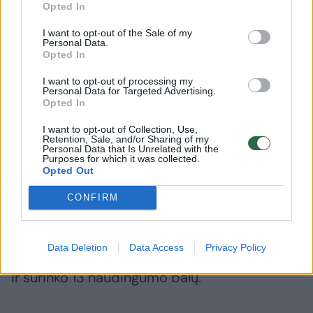
Opted In
I want to opt-out of the Sale of my
Personal Data.
Opted In
Po pralaimėjimo A. Trinchieri
Nemalonų
I want to opt-out of processing my
užsipuolė motyvacijos
įvertinę
Personal Data for Targeted Advertising.
Opted In
pasigedusius žurnalistus:
apie migl
„Esate vargšas žmogus“
(4)
(3)
I want to opt-out of Collection, Use,
Retention, Sale, and/or Sharing of my
Personal Data that Is Unrelated with the
Purposes for which it was collected.
Opted Out
CONFIRM
M.Sajus pralaimėtojų ekipoje per 21 minutę
įmetė 6 taškus (3/3 dvit.), atkovojo 2
Data Deletion
Data Access
Privacy Policy
kamuolius, atliko 2 rezultatyvius perdavimus
ir surinko 13 naudingumo balų.