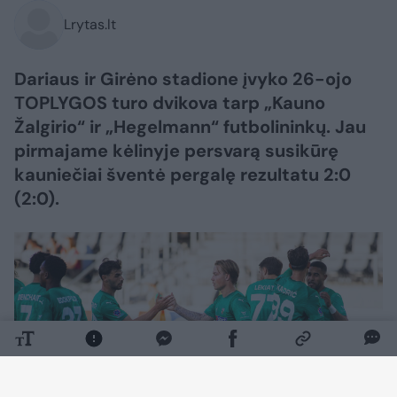
Lrytas.lt
Dariaus ir Girėno stadione įvyko 26-ojo
TOPLYGOS turo dvikova tarp „Kauno
Žalgirio“ ir „Hegelmann“ futbolininkų. Jau
pirmajame kėlinyje persvarą susikūrę
kauniečiai šventė pergalę rezultatu 2:0
(2:0).