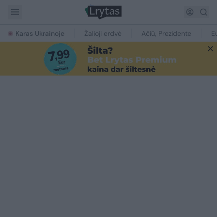
Karas Ukrainoje
Žalioji erdvė
Ačiū, Prezidente
E