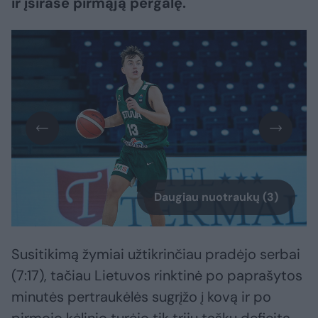
ir įsirašė pirmąją pergalę.
Daugiau nuotraukų (3)
Susitikimą žymiai užtikrinčiau pradėjo serbai
(7:17), tačiau Lietuvos rinktinė po paprašytos
minutės pertraukėlės sugrįžo į kovą ir po