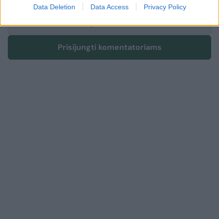
Data Deletion
Data Access
Privacy Policy
Rodyti komentarus
Prisijungti komentatoriams