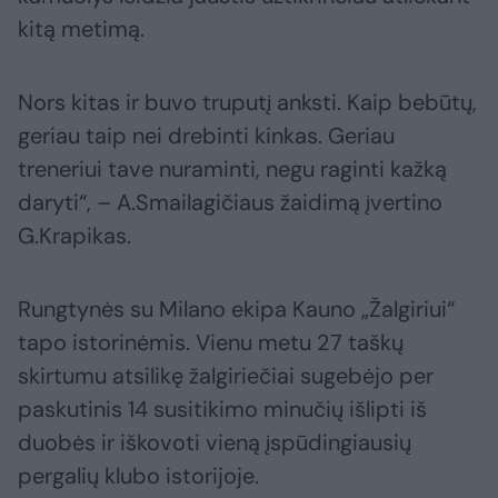
kitą metimą.
Nors kitas ir buvo truputį anksti. Kaip bebūtų,
geriau taip nei drebinti kinkas. Geriau
treneriui tave nuraminti, negu raginti kažką
daryti“, – A.Smailagičiaus žaidimą įvertino
G.Krapikas.
Rungtynės su Milano ekipa Kauno „Žalgiriui“
tapo istorinėmis. Vienu metu 27 taškų
skirtumu atsilikę žalgiriečiai sugebėjo per
paskutinis 14 susitikimo minučių išlipti iš
duobės ir iškovoti vieną įspūdingiausių
pergalių klubo istorijoje.