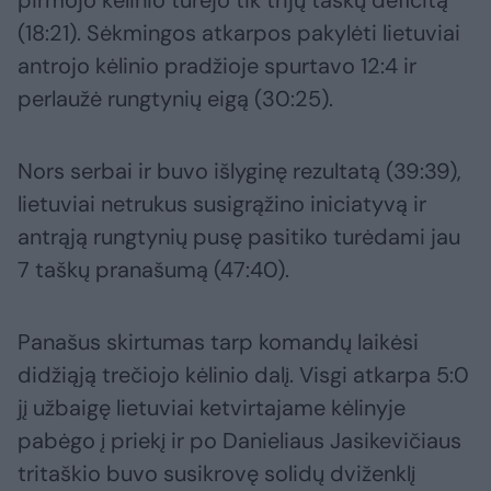
pirmojo kėlinio turėjo tik trijų taškų deficitą
(18:21). Sėkmingos atkarpos pakylėti lietuviai
antrojo kėlinio pradžioje spurtavo 12:4 ir
perlaužė rungtynių eigą (30:25).
Nors serbai ir buvo išlyginę rezultatą (39:39),
lietuviai netrukus susigrąžino iniciatyvą ir
antrąją rungtynių pusę pasitiko turėdami jau
7 taškų pranašumą (47:40).
Panašus skirtumas tarp komandų laikėsi
didžiąją trečiojo kėlinio dalį. Visgi atkarpa 5:0
jį užbaigę lietuviai ketvirtajame kėlinyje
pabėgo į priekį ir po Danieliaus Jasikevičiaus
tritaškio buvo susikrovę solidų dviženklį