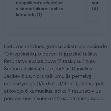
neapsikentęs žaidėjas
sureagavo
visiems laikams paliko
(4)
komandą
(1)
Lietuvos rinktinės gretose aikštelėje pasirodė
10 krepšininkų, o devyni iš jų pelnė taškus.
Rezultatyviausias buvo 17 taškų surinkęs
Šarūno Jasikevičiaus sūnėnas Danielius
Jasikevičius. Nors taiklumu jis pernelyg
nepasižymėjo (1/4 dvit., 4/11 trit.), jis taip pat
atkovojo 6 kamuolius, atliko 7 rezultatyvius
perdavimus ir surinko 22 naudingumo balus.