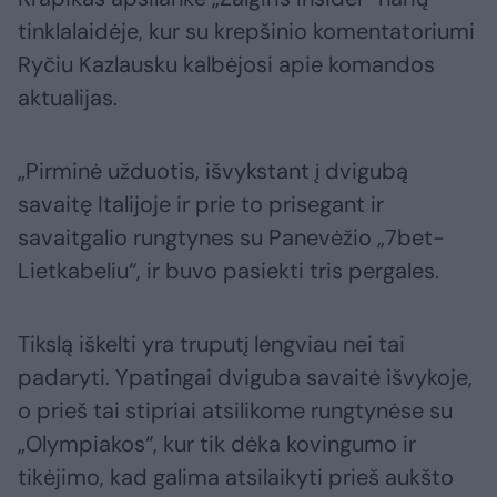
tinklalaidėje, kur su krepšinio komentatoriumi
Ryčiu Kazlausku kalbėjosi apie komandos
aktualijas.
„Pirminė užduotis, išvykstant į dvigubą
savaitę Italijoje ir prie to prisegant ir
savaitgalio rungtynes su Panevėžio „7bet-
Lietkabeliu“, ir buvo pasiekti tris pergales.
Tikslą iškelti yra truputį lengviau nei tai
padaryti. Ypatingai dviguba savaitė išvykoje,
o prieš tai stipriai atsilikome rungtynėse su
„Olympiakos“, kur tik dėka kovingumo ir
tikėjimo, kad galima atsilaikyti prieš aukšto