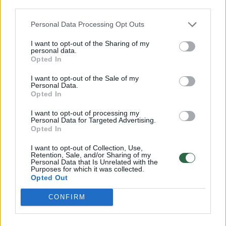
third parties.
Personal Data Processing Opt Outs
Daugiau G.Krapiko minčių ir atsakymų į
sirgalių klausimus jau dabar gali pamatyti visi
I want to opt-out of the Sharing of my
personal data.
„Žalgiris Insider“ prenumeratoriai jiems
Opted In
skirtoje tinklalaidėje.
I want to opt-out of the Sale of my
Personal Data.
Opted In
Gintaras Krapikas
Alenas Smailagičius
Eurolyga
I want to opt-out of processing my
Personal Data for Targeted Advertising.
Opted In
I want to opt-out of Collection, Use,
Retention, Sale, and/or Sharing of my
Komentuoti po šiuo straipsniu
Personal Data that Is Unrelated with the
Purposes for which it was collected.
Opted Out
Komentuoti gali tik Lrytas registruoti vartotojai.
CONFIRM
Prisijunkite prie registruotų vartotojų
bendruomenės ir bendraukite komentaruose!