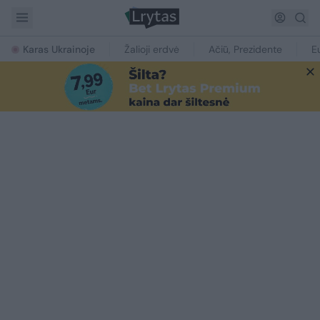
Karas Ukrainoje
Žalioji erdvė
Ačiū, Prezidente
E