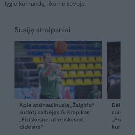
lygio komandą, likome kovoje.
Susiję straipsniai
Apie atsinaujinusią „Žalgirio“
Dėl nesė
sudėtį kalbėjęs G. Krapikas:
suirzęs G
„Fiziškesnė, atletiškesnė,
„Pralaim
didesnė“
kurią tu