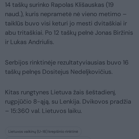
14 taškų surinko Rapolas Klišauskas (19
naud.), kuris neprametė nė vieno metimo –
taiklūs buvo visi keturi jo mesti dvitaškiai ir
abu tritaškiai. Po 12 taškų pelnė Jonas Biržinis
ir Lukas Andriulis.
Serbijos rinktinėje rezultatyviausias buvo 16
taškų pelnęs Dositejus Nedeljkovičius.
Kitas rungtynes Lietuva žais šeštadienį,
rugpjūčio 8-ąją, su Lenkija. Dvikovos pradžia
– 15:360 val. Lietuvos laiku.
Lietuvos vaikinų (U-16) krepšinio rinktinė