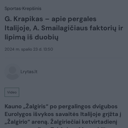
Sportas
Krepšinis
G. Krapikas – apie pergales
Italijoje, A. Smailagičiaus faktorių ir
lipimą iš duobių
2024 m. spalio 23 d. 13:50
Lrytas.lt
Video
Kauno „Žalgiris“ po pergalingos dvigubos
Eurolygos išvykos savaitės Italijoje grįžta į
„Žalgirio“ areną. Žalgiriečiai ketvirtadienį