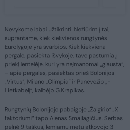
Nevykome labai užtikrinti. Nežiūrint į tai,
suprantame, kiek kiekvienos rungtynės
Eurolygoje yra svarbios. Kiek kiekviena
pergalė, pasiekta išvykoje, tave pastumia į
priekį lentelėje, kuri yra neįmanomai „glausta“,
– apie pergales, pasiektas prieš Bolonijos
„Virtus“, Milano „Olimpia“ ir Panevėžio „-
Lietkabelį“, kalbėjo G.Krapikas.
Rungtynių Bolonijoje pabaigoje „Žalgirio“ „X
faktoriumi“ tapo Alenas Smailagičius. Serbas
pelnė 9 taškus, lemiamu metu atkovojo 3