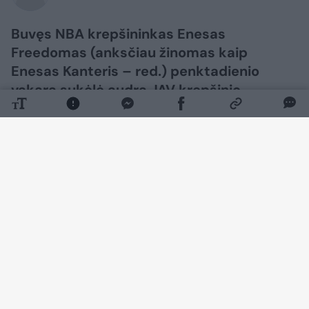
Buvęs NBA krepšininkas Enesas
Freedomas (anksčiau žinomas kaip
Enesas Kanteris – red.) penktadienio
vakarą sukėlė audrą JAV krepšinio
pasaulyje.
Daugiau nuotraukų (1)