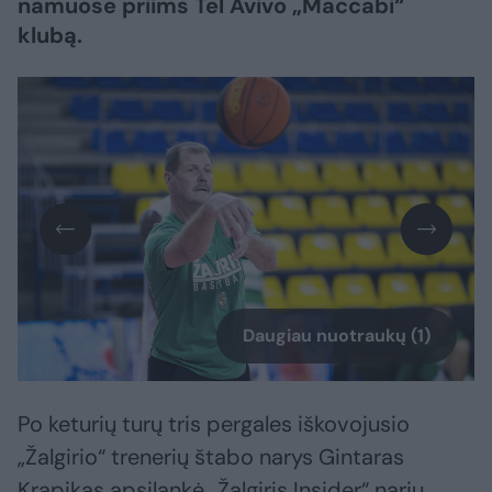
namuose priims Tel Avivo „Maccabi“
klubą.
Daugiau nuotraukų (1)
Po keturių turų tris pergales iškovojusio
„Žalgirio“ trenerių štabo narys Gintaras
Krapikas apsilankė „Žalgiris Insider“ narių