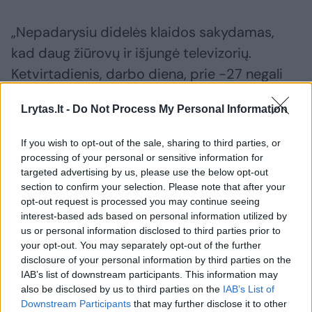
„Nepadarysiu didelės klaidos sakydamas,
kad daug žiūrovų ir išjungė televizorių.
Ketvirtadienis, darbo diena, prie -27 negali
žiūrėti to chaoso. Jeigu nebūtume turėję
Lrytas.lt -
Do Not Process My Personal Information
rungtynių Vilniuje, kur buvo -20, grįžome į tas
rungtynes, bet jų iki galo nepersvėrėme.
If you wish to opt-out of the sale, sharing to third parties, or
processing of your personal or sensitive information for
targeted advertising by us, please use the below opt-out
Nuvažiavome į Pirėjų, ten turėjome 20 taškų
section to confirm your selection. Please note that after your
deficitą, prisivijome iki 2 taškų, bet
opt-out request is processed you may continue seeing
interest-based ads based on personal information utilized by
neperlaužėme. 27 taškai yra labai daug, ypač
us or personal information disclosed to third parties prior to
žaidžiant išvykoje, bet turėjome pavyzdžių,
your opt-out. You may separately opt-out of the further
disclosure of your personal information by third parties on the
kai grįždavome į rungtynes. Gal tai yra ir
IAB’s list of downstream participants. This information may
mūsų šiemetinio charakterio dalis“, – aiškino
also be disclosed by us to third parties on the
IAB’s List of
Downstream Participants
that may further disclose it to other
specialistas.