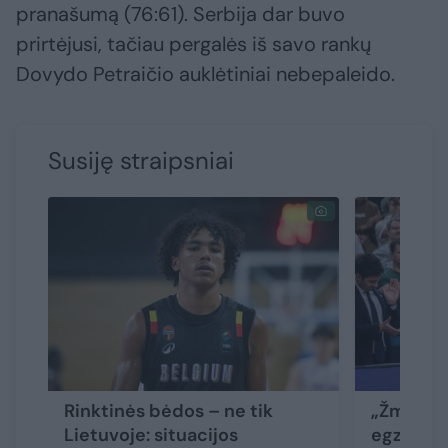
pranašumą (76:61). Serbija dar buvo
prirtėjusi, tačiau pergalės iš savo rankų
Dovydo Petraičio auklėtiniai nebepaleido.
Susiję straipsniai
Rinktinės bėdos – ne tik
„Žmogišk
Lietuvoje: situacijos
egzistuoj