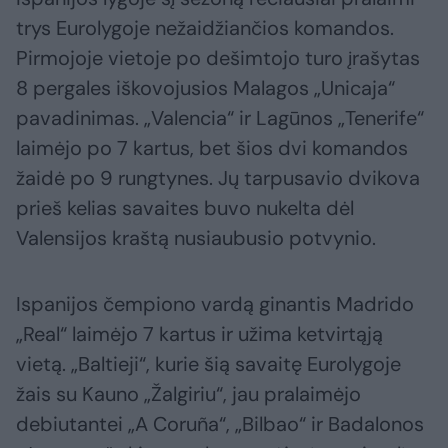
trys Eurolygoje nežaidžiančios komandos.
Pirmojoje vietoje po dešimtojo turo įrašytas
8 pergales iškovojusios Malagos „Unicaja“
pavadinimas. „Valencia“ ir Lagūnos „Tenerife“
laimėjo po 7 kartus, bet šios dvi komandos
žaidė po 9 rungtynes. Jų tarpusavio dvikova
prieš kelias savaites buvo nukelta dėl
Valensijos kraštą nusiaubusio potvynio.
Ispanijos čempiono vardą ginantis Madrido
„Real“ laimėjo 7 kartus ir užima ketvirtąją
vietą. „Baltieji“, kurie šią savaitę Eurolygoje
žais su Kauno „Žalgiriu“, jau pralaimėjo
debiutantei „A Coruña“, „Bilbao“ ir Badalonos