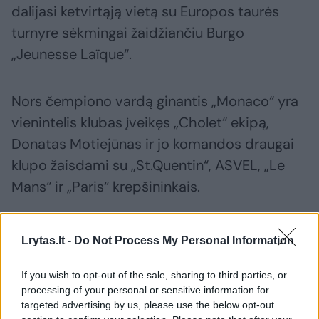
dalijasi ketvirtąją vietą su Europos taurės
turnyre sėkmingai žaidžiančiu Burgo
„Jeunesse Laïque“.
Nors čempiono vardą ginantis „Monaco“ yra
vienintelis klubas įveikęs „Cholet“ ekipą,
Donatas Motiejūnas ir jo komandos draugai
klupo žaisdami su „St.Quentin“, ASVEL, „Le
Mans“ ir „Paris“ krepšininkais.
Beje, Eurolygos lyderiu sensacingai tapęs
Lrytas.lt -
Do Not Process My Personal Information
„Paris“ pastarąjį pralaimėjimą, skaičiuojant
visus turnyrus, patyrė spalio 26 dieną
If you wish to opt-out of the sale, sharing to third parties, or
processing of your personal or sensitive information for
Prancūzijos lygoje žaisdamas su „Cholet“
targeted advertising by us, please use the below opt-out
ekipa. Po to „Paris“ pasiekė 14 iš eilės