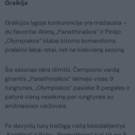
Graikija
Graikijos lygoje konkurencija yra mažiausia –
du favoritai Atėnų „Panathinaikos“ ir Pirėjo
„Olympiakos“ klubai kitoms komandoms
pralaimi labai retai, net ne kiekvieną sezoną.
Šis sezonas nėra išimtis. Čempiono vardą
ginantis „Panathinaikos“ laimėjo visas 9
rungtynes, „Olympiakos“ pasiekė 8 pergales ir
patyrė vieną nesėkmę per rungtynes su
amžinaisiais varžovais.
Po devynių turų trečiąją vietą besidalijantys
„Karditsa“ ir Patrų „Prometheas“ turi tik po 5