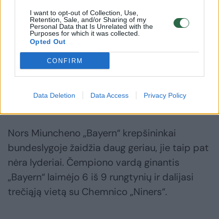
užima 14-ąją vietą. Maža to, praėjusį
I want to opt-out of Collection, Use,
Retention, Sale, and/or Sharing of my
savaitgalį ALBA iškrito iš Vokietijos taurės
Personal Data that Is Unrelated with the
Purposes for which it was collected.
turnyro, kurio ketvirtfinalyje pralaimėjo
Opted Out
„Bamberg“ klubui.
CONFIRM
Skaičiuojant visus turnyrus, ALBA šį sezoną
Data Deletion
Data Access
Privacy Policy
laimėjo 7 iš 25 rungtynių.
Nors Miuncheno „Bayern“ krepšininkai
bundeslygoje žaidžia daug geriau, jie taip pat
nėra lyderiai. Čempiono vardą ginantis
„Bayern“ laimėjo 6 iš 9 rungtynių ir dalijasi
trečiąją vietą su Chemnico „Niners“.