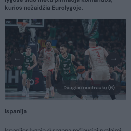
kurios nežaidžia Eurolygoje.
Daugiau nuotraukų (6)
Ispanija
Ispanijos lygoje šį sezoną rečiausiai pralaimi