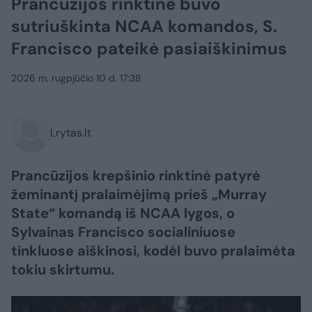
Prancūzijos rinktinė buvo
sutriuškinta NCAA komandos, S.
Francisco pateikė pasiaiškinimus
2026 m. rugpjūčio 10 d. 17:38
Lrytas.lt
Prancūzijos krepšinio rinktinė patyrė
žeminantį pralaimėjimą prieš „Murray
State“ komandą iš NCAA lygos, o
Sylvainas Francisco socialiniuose
tinkluose aiškinosi, kodėl buvo pralaimėta
tokiu skirtumu.