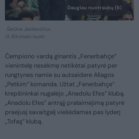
Daugiau nuotraukų (6)
Šarūna Jasikevičius
G. Bitvinsko nuotr.
Čempiono vardą ginantis „Fenerbahçe“
vienintelę nesėkmę netikėtai patyrė per
rungtynes namie su autsaidere Aliagos
„Petkim“ komanda. Užtat „Fenerbahçe“
krepšininkai nugalėjo „Anadolu Efes“ klubą.
„Anadolu Efes“ antrąjį pralaimėjimą patyrė
praėjusį savaitgalį viešėdamas pas lyderį
„Tofaş“ klubą.