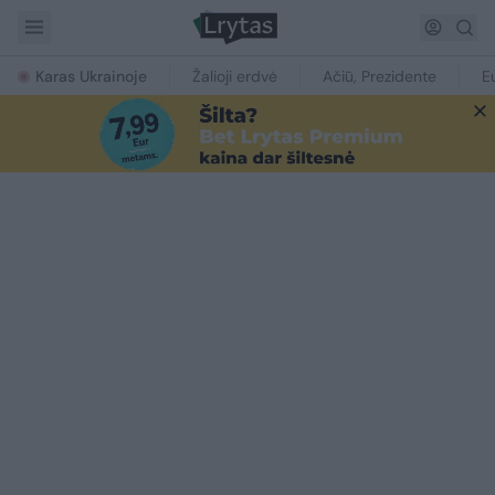
Karas Ukrainoje
Žalioji erdvė
Ačiū, Prezidente
E