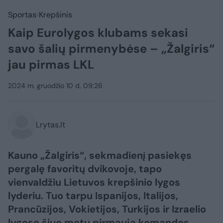
Sportas
Krepšinis
Kaip Eurolygos klubams sekasi
savo šalių pirmenybėse – „Žalgiris“
jau pirmas LKL
2024 m. gruodžio 10 d. 09:26
Lrytas.lt
Kauno „Žalgiris“, sekmadienį pasiekęs
pergalę favoritų dvikovoje, tapo
vienvaldžiu Lietuvos krepšinio lygos
lyderiu. Tuo tarpu Ispanijos, Italijos,
Prancūzijos, Vokietijos, Turkijos ir Izraelio
lygose šiuo metu pirmauja komandos,