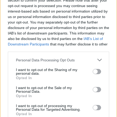
section to confirm your selection. Please note that after your
opt-out request is processed you may continue seeing
pergalių.
interest-based ads based on personal information utilized by
us or personal information disclosed to third parties prior to
your opt-out. You may separately opt-out of the further
Vokietija
disclosure of your personal information by third parties on the
IAB’s list of downstream participants. This information may
also be disclosed by us to third parties on the
IAB’s List of
Giliame nesėkmių liūne šį sezoną murkdosi
Downstream Participants
that may further disclose it to other
Berlyno ALBA. Kad Vokietijos sostinės
third parties.
komanda yra Eurolygos autsaiderė, sirgaliai
Personal Data Processing Opt Outs
per kelis pastaruosius sezonus jau įprato,
I want to opt-out of the Sharing of my
todėl nieko nestebina Eurolygoje jos užimama
personal data.
Opted In
priešpaskutinė vieta.
I want to opt-out of the Sale of my
Personal Data.
Opted In
Tačiau šį sezoną ALBA labai retai laimi net ir
Vokietijos lygoje. Berlyniečiai per 9 rungtynes
I want to opt-out of processing my
Personal Data for Targeted Advertising.
iškovojo vos tris pergales ir tarp 17 komandų
Opted In