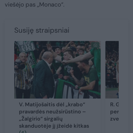
viešėjo pas „Monaco“.
Susiję straipsniai
V. Matijošaitis dėl „krabo“
R. Giedr
pravardės neužsirūstino –
pergali
„Žalgirio“ sirgalių
zvezda“
skanduotėje jį įžeidė kitkas
(4)