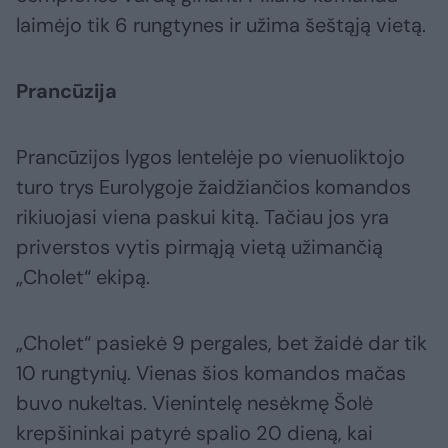
laimėjo tik 6 rungtynes ir užima šeštąją vietą.
Prancūzija
Prancūzijos lygos lentelėje po vienuoliktojo
turo trys Eurolygoje žaidžiančios komandos
rikiuojasi viena paskui kitą. Tačiau jos yra
priverstos vytis pirmąją vietą užimančią
„Cholet“ ekipą.
„Cholet“ pasiekė 9 pergales, bet žaidė dar tik
10 rungtynių. Vienas šios komandos mačas
buvo nukeltas. Vienintelę nesėkmę Šolė
krepšininkai patyrė spalio 20 dieną, kai