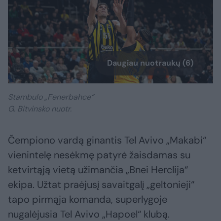
Daugiau nuotraukų (6)
Stambulo „Fenerbahce“
G. Bitvinsko nuotr.
Čempiono vardą ginantis Tel Avivo „Makabi“
vienintelę nesėkmę patyrė žaisdamas su
ketvirtąją vietą užimančia „Bnei Herclija“
ekipa. Užtat praėjusį savaitgalį „geltonieji“
tapo pirmąja komanda, superlygoje
nugalėjusia Tel Avivo „Hapoel“ klubą.