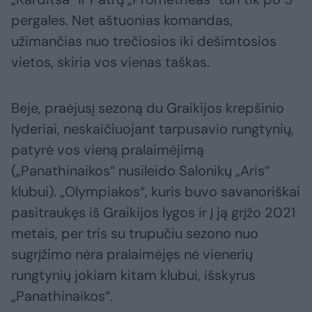
pergales. Net aštuonias komandas,
užimančias nuo trečiosios iki dešimtosios
vietos, skiria vos vienas taškas.
Beje, praėjusį sezoną du Graikijos krepšinio
lyderiai, neskaičiuojant tarpusavio rungtynių,
patyrė vos vieną pralaimėjimą
(„Panathinaikos“ nusileido Salonikų „Aris“
klubui). „Olympiakos“, kuris buvo savanoriškai
pasitraukęs iš Graikijos lygos ir į ją grįžo 2021
metais, per tris su trupučiu sezono nuo
sugrįžimo nėra pralaimėjęs nė vienerių
rungtynių jokiam kitam klubui, išskyrus
„Panathinaikos“.