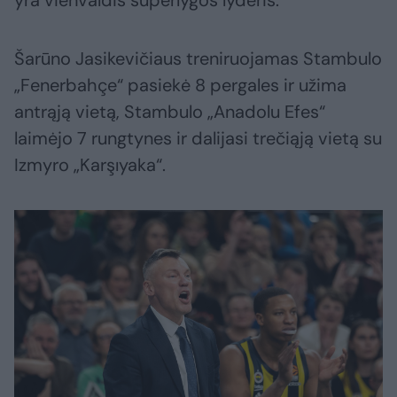
Šarūno Jasikevičiaus treniruojamas Stambulo
„Fenerbahçe“ pasiekė 8 pergales ir užima
antrąją vietą, Stambulo „Anadolu Efes“
laimėjo 7 rungtynes ir dalijasi trečiąją vietą su
Izmyro „Karşıyaka“.