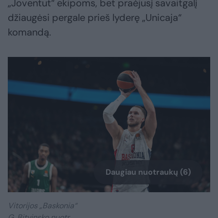
„Joventut“ ekipoms, bet praėjusį savaitgalį
džiaugėsi pergale prieš lyderę „Unicaja“
komandą.
Daugiau nuotraukų (6)
Vitorijos „Baskonia“
G. Bitvinsko nuotr.