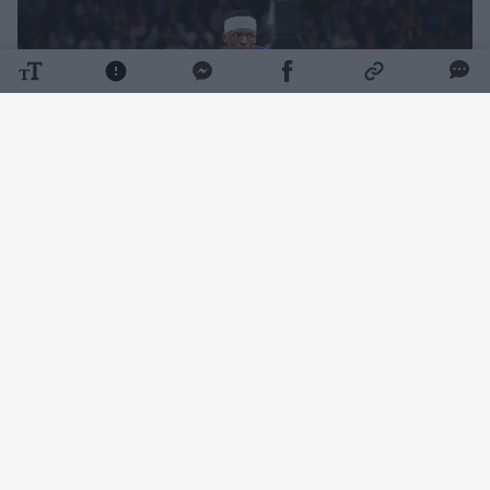
Daugiau nuotraukų (1)
Pasaulio čempionato atrankos langui
besiruošiantys prancūzai 72:110 (5:27, 20:35,
15:26, 32:22) nepasipriešino studentų
komandai.