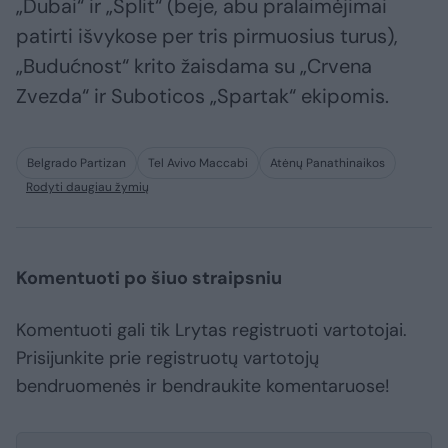
„Dubai“ ir „Split“ (beje, abu pralaimėjimai
patirti išvykose per tris pirmuosius turus),
„Budućnost“ krito žaisdama su „Crvena
Zvezda“ ir Suboticos „Spartak“ ekipomis.
Belgrado Partizan
Tel Avivo Maccabi
Atėnų Panathinaikos
Rodyti daugiau žymių
Komentuoti po šiuo straipsniu
Komentuoti gali tik Lrytas registruoti vartotojai.
Prisijunkite prie registruotų vartotojų
bendruomenės ir bendraukite komentaruose!