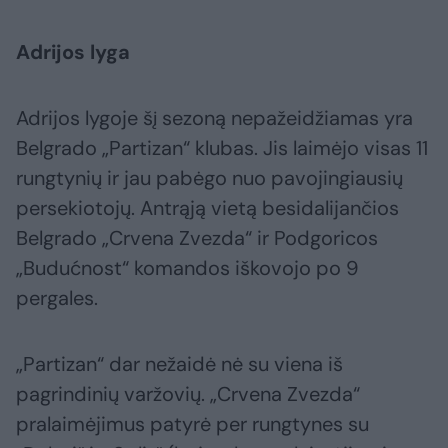
Adrijos lyga
Adrijos lygoje šį sezoną nepažeidžiamas yra
Belgrado „Partizan“ klubas. Jis laimėjo visas 11
rungtynių ir jau pabėgo nuo pavojingiausių
persekiotojų. Antrąją vietą besidalijančios
Belgrado „Crvena Zvezda“ ir Podgoricos
„Budućnost“ komandos iškovojo po 9
pergales.
„Partizan“ dar nežaidė nė su viena iš
pagrindinių varžovių. „Crvena Zvezda“
pralaimėjimus patyrė per rungtynes su