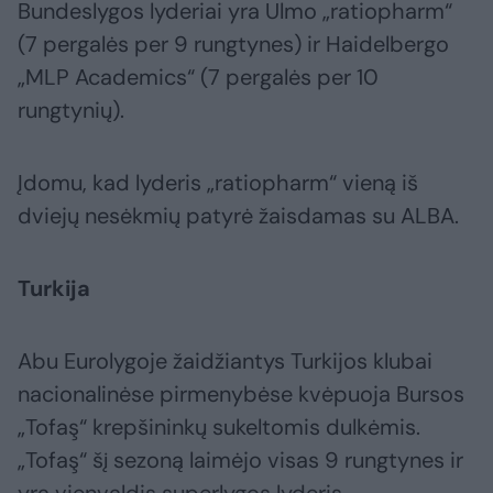
Bundeslygos lyderiai yra Ulmo „ratiopharm“
(7 pergalės per 9 rungtynes) ir Haidelbergo
„MLP Academics“ (7 pergalės per 10
rungtynių).
Įdomu, kad lyderis „ratiopharm“ vieną iš
dviejų nesėkmių patyrė žaisdamas su ALBA.
Turkija
Abu Eurolygoje žaidžiantys Turkijos klubai
nacionalinėse pirmenybėse kvėpuoja Bursos
„Tofaş“ krepšininkų sukeltomis dulkėmis.
„Tofaş“ šį sezoną laimėjo visas 9 rungtynes ir
yra vienvaldis superlygos lyderis.