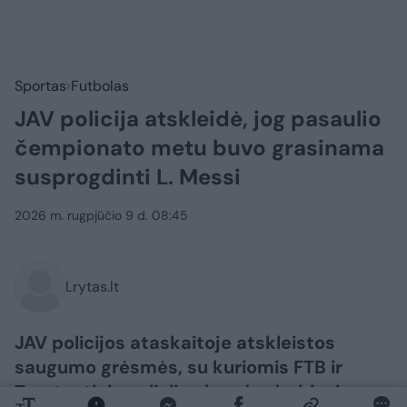
Sportas
Futbolas
JAV policija atskleidė, jog pasaulio
čempionato metu buvo grasinama
susprogdinti L. Messi
2026 m. rugpjūčio 9 d. 08:45
Lrytas.lt
JAV policijos ataskaitoje atskleistos
saugumo grėsmės, su kuriomis FTB ir
Tarptautinis policijos bendradarbiavimo