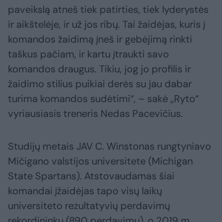
paveikslą atneš tiek patirties, tiek lyderystės
ir aikštelėje, ir už jos ribų. Tai žaidėjas, kuris į
komandos žaidimą įneš ir gebėjimą rinkti
taškus pačiam, ir kartu įtraukti savo
komandos draugus. Tikiu, jog jo profilis ir
žaidimo stilius puikiai derės su jau dabar
turima komandos sudėtimi“, – sakė „Ryto“
vyriausiasis treneris Nedas Pacevičius.
Studijų metais JAV C. Winstonas rungtyniavo
Mičigano valstijos universitete (Michigan
State Spartans). Atstovaudamas šiai
komandai įžaidėjas tapo visų laikų
universiteto rezultatyvių perdavimų
rekordininku (890 perdavimų), o 2019 m.