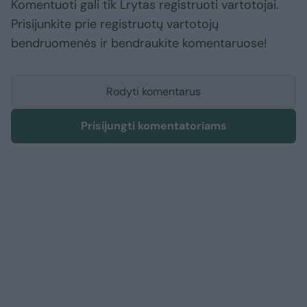
Komentuoti gali tik Lrytas registruoti vartotojai.
Prisijunkite prie registruotų vartotojų
bendruomenės ir bendraukite komentaruose!
Rodyti komentarus
Prisijungti komentatoriams