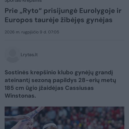
Sportas
Krepšinis
Prie „Ryto“ prisijungė Eurolygoje ir
Europos taurėje žibėjęs gynėjas
2026 m. rugpjūčio 9 d. 07:05
Lrytas.lt
Sostinės krepšinio klubo gynėjų grandį
ateinantį sezoną papildys 28-erių metų
185 cm ūgio įžaidėjas Cassiusas
Winstonas.