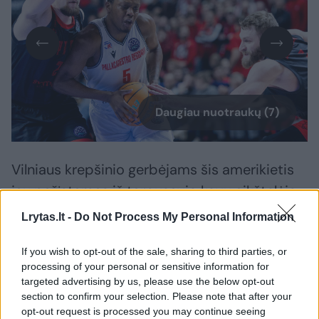
Daugiau nuotraukų (7)
Vilniaus krepšinio gerbėjams šis amerikietis
jau pažįstamas iš tarpusavio kovų aikštelėje.
Atstovaudamas Emilijos Redžo „Reggiana“
Lrytas.lt -
Do Not Process My Personal Information
klubui, C. Winstonas 2024–2025 m. sezono
If you wish to opt-out of the sale, sharing to third parties, or
FIBA Čempionų lygos rungtynėse Vilniuje į
processing of your personal or sensitive information for
„Ryto“ krepšį įmetė 26 taškus (tai buvo jo
targeted advertising by us, please use the below opt-out
asmeninis turnyro rekordas), sugriebė 4
section to confirm your selection. Please note that after your
opt-out request is processed you may continue seeing