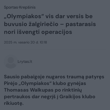
Sportas
Krepšinis
„Olympiakos“ vis dar versis be
buvusio žalgiriečio – pastarasis
nori išvengti operacijos
2025 m. vasario 20 d. 10:18
Lrytas.lt
Sausio pabaigoje nugaros traumą patyręs
Pirėjo „Olympiakos“ klubo gynėjas
Thomasas Walkupas po rinktinių
pertraukos dar negrįš į Graikijos klubo
rikiuotę.