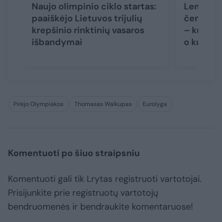
Naujo olimpinio ciklo startas:
Lemiama
paaiškėjo Lietuvos trijulių
čempiona
krepšinio rinktinių vasaros
– kurios 
išbandymai
o kurių 
Pirėjo Olympiakos
Thomasas Walkupas
Eurolyga
Komentuoti po šiuo straipsniu
Komentuoti gali tik Lrytas registruoti vartotojai.
Prisijunkite prie registruotų vartotojų
bendruomenės ir bendraukite komentaruose!