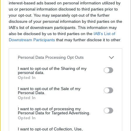
kamuolius bei atliko 6 rezultatyvius
interest-based ads based on personal information utilized by
perdavimus.
us or personal information disclosed to third parties prior to
your opt-out. You may separately opt-out of the further
disclosure of your personal information by third parties on the
Praėjusį, 2025–2026 m. sezoną, gynėjas
IAB’s list of downstream participants. This information may
also be disclosed by us to third parties on the
IAB’s List of
praleido Jeruzalės „Hapoel“ komandoje.
Downstream Participants
that may further disclose it to other
Europos taurės („EuroCup“) turnyre
third parties.
krepšininkas fiksuodavo 15,7 taško, 2,2
Personal Data Processing Opt Outs
atkovoto kamuolio bei 4,7 rezultatyvaus
I want to opt-out of the Sharing of my
perdavimo vidurkius. Izraelio čempionate jo
personal data.
Opted In
rodikliai per vidutiniškai 20 žaidimo minučių
siekė 13,3 taško, 2,0 sugriebto kamuolio bei
I want to opt-out of the Sale of my
Personal Data.
3,4 rezultatyvaus perdavimo per susitikimą.
Opted In
I want to opt-out of processing my
Personal Data for Targeted Advertising.
„Pasirinkau „Rytą“, nes jaučiau, kad tai puiki
Opted In
organizacija ir puiki vieta man toliau augti
I want to opt-out of Collection, Use,