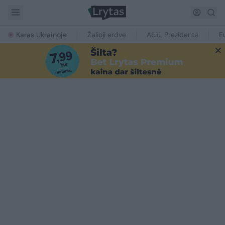
Karas Ukrainoje
Žalioji erdvė
Ačiū, Prezidente
E