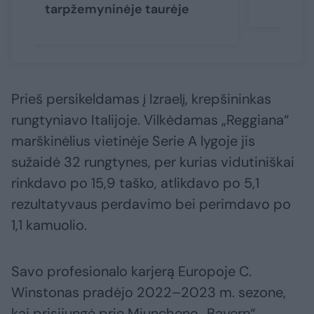
tarpžemyninėje taurėje
Prieš persikeldamas į Izraelį, krepšininkas
rungtyniavo Italijoje. Vilkėdamas „Reggiana“
marškinėlius vietinėje Serie A lygoje jis
sužaidė 32 rungtynes, per kurias vidutiniškai
rinkdavo po 15,9 taško, atlikdavo po 5,1
rezultatyvaus perdavimo bei perimdavo po
1,1 kamuolio.
Savo profesionalo karjerą Europoje C.
Winstonas pradėjo 2022–2023 m. sezone,
kai prisijungė prie Miuncheno „Bayern“