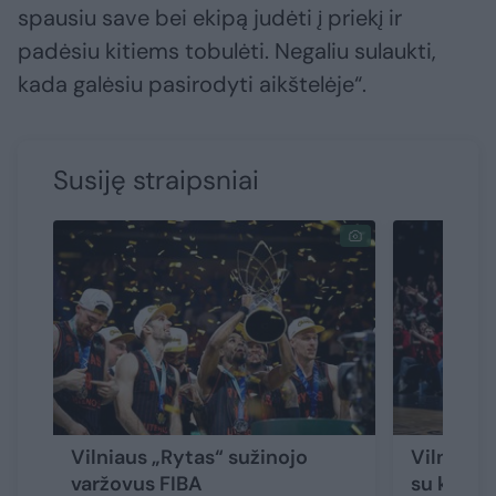
spausiu save bei ekipą judėti į priekį ir
padėsiu kitiems tobulėti. Negaliu sulaukti,
kada galėsiu pasirodyti aikštelėje“.
Susiję straipsniai
Vilniaus „Rytas“ sužinojo
Vilniaus 
varžovus FIBA
su klube 