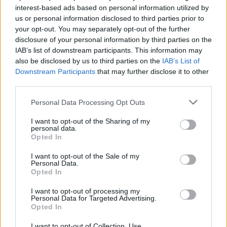
interest-based ads based on personal information utilized by
us or personal information disclosed to third parties prior to
Komentuoti gali tik Lrytas registruoti vartotojai.
your opt-out. You may separately opt-out of the further
Prisijunkite prie registruotų vartotojų
disclosure of your personal information by third parties on the
IAB’s list of downstream participants. This information may
bendruomenės ir bendraukite komentaruose!
also be disclosed by us to third parties on the
IAB’s List of
Downstream Participants
that may further disclose it to other
third parties.
Rodyti komentarus
Personal Data Processing Opt Outs
Prisijungti komentatoriams
I want to opt-out of the Sharing of my
personal data.
Opted In
I want to opt-out of the Sale of my
Personal Data.
Opted In
I want to opt-out of processing my
Personal Data for Targeted Advertising.
Opted In
I want to opt-out of Collection, Use,