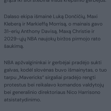
grąža iki šiol stebina visus krepšinio gerbėjus.
Dalaso ekipa išmainė Luką Dončičių, Maxi
Kleberą ir Markieffą Morrisą, o mainais gavo
31-erių Anthony Davisą, Maxą Christie ir
2029-ųjų NBA naujokų biržos pirmojo rato
šaukimą.
NBA apžvalgininkai ir gerbėjai pradėjo sukti
galvas, kodėl slovėnas buvo išmainytas, o tuo
tarpu „Mavericks“ sirgaliai pradėjo rengti
protestus bei reikalavo komandos valdytojų
bei generalinio direktoriaus Nico Harrisono
atsistatydinimo.