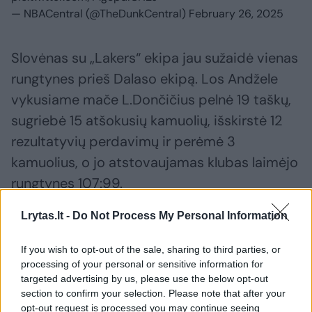
— NBACentral (@TheDunkCentral)
February 26, 2025
Slovėnas su „Lakers“ ekipa jau sužaidė vienas
rungtynes prieš Dalaso ekipą. Los Andžele
vykusiame mače L.Dončičius pelnė 19 taškų,
sugriebė 15 atšokusių kamuolių, išskirstė 12
rezultatyvių perdavimų ir perėmė 3
kamuolius, o jo atstovaujamas klubas laimėjo
rungtynes 107:99.
Lrytas.lt -
Do Not Process My Personal Information
Luka Dončičius
Dallas Mavericks
Los Angeles Lakers
Rodyti daugiau žymių
If you wish to opt-out of the sale, sharing to third parties, or
processing of your personal or sensitive information for
targeted advertising by us, please use the below opt-out
section to confirm your selection. Please note that after your
Komentuoti po šiuo straipsniu
opt-out request is processed you may continue seeing