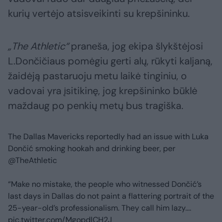
kurių vertėjo atsisveikinti su krepšininku.
„The Athletic“
praneša, jog ekipa šlykštėjosi
L.Dončičiaus pomėgiu gerti alų, rūkyti kaljaną,
žaidėją pastaruoju metu laikė tinginiu, o
vadovai yra įsitikinę, jog krepšininko būklė
maždaug po penkių metų bus tragiška.
The Dallas Mavericks reportedly had an issue with Luka
Dončić smoking hookah and drinking beer, per
@TheAthletic
“Make no mistake, the people who witnessed Dončić’s
last days in Dallas do not paint a flattering portrait of the
25-year-old’s professionalism. They call him lazy.…
pic.twitter.com/MgopdlCH2J