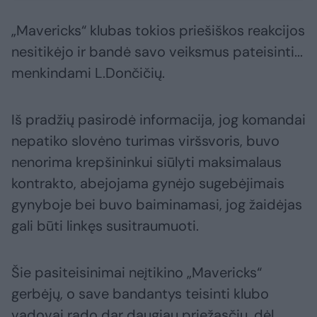
„Mavericks“ klubas tokios priešiškos reakcijos
nesitikėjo ir bandė savo veiksmus pateisinti...
menkindami L.Dončičių.
Iš pradžių pasirodė informacija, jog komandai
nepatiko slovėno turimas viršsvoris, buvo
nenorima krepšininkui siūlyti maksimalaus
kontrakto, abejojama gynėjo sugebėjimais
gynyboje bei buvo baiminamasi, jog žaidėjas
gali būti linkęs susitraumuoti.
Šie pasiteisinimai neįtikino „Mavericks“
gerbėjų, o save bandantys teisinti klubo
vadovai rado dar daugiau priežasčių, dėl