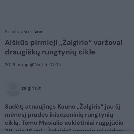
Sportas
Krepšinis
Aiškūs pirmieji „Žalgirio“ varžovai
draugiškų rungtynių cikle
2026 m. rugpjūčio 7 d. 07:05
zalgiris.lt
Sudėtį atnaujinęs Kauno „Žalgiris“ jau šį
mėnesį pradės ikisezoninių rungtynių
ciklą. Tomo Masiulio auklėtiniai rugpjūčio
29-ąją 18 val. „Žalgirio“ arenoje už uždarų