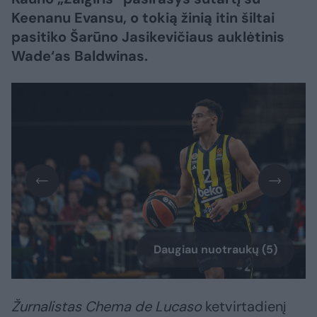
Keenanu Evansu, o tokią žinią itin šiltai
pasitiko Šarūno Jasikevičiaus auklėtinis
Wade‘as Baldwinas.
Daugiau nuotraukų (5)
Žurnalistas Chema de Lucaso
ketvirtadienį