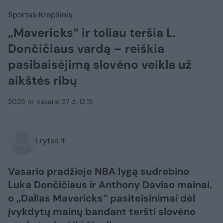
Sportas
Krepšinis
„Mavericks“ ir toliau teršia L.
Dončičiaus vardą – reiškia
pasibaisėjimą slovėno veikla už
aikštės ribų
2025 m. vasario 27 d. 12:15
Lrytas.lt
Vasario pradžioje NBA lygą sudrebino
Luka Dončičiaus ir Anthony Daviso mainai,
o „Dallas Mavericks“ pasiteisinimai dėl
įvykdytų mainų bandant teršti slovėno