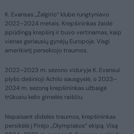
K. Evansas „Žalgirio“ klube rungtyniavo
2022–2024 metais. Krepšininkas žaidė
įspūdingą krepšinį ir buvo vertinamas, kaip
vienas geriausių gynėjų Europoje. Visgi
amerikietį persekiojo traumos.
2022–2023 m. sezono viduryje K. Evansui
plyšo dešinioji Achilo sausgyslė, o 2023–
2024 m. sezoną krepšininkas užbaigė
trūkusiu kelio girnelės raiščiu.
Nepaisant didelės traumos, krepšininkas
persikėlė į Pirėjo „Olympiakos“ ekipą. Visą