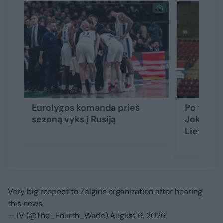
Eurolygos komanda prieš
Po traumo
sezoną vyks į Rusiją
Jokubait
Lietuvoj
Very big respect to Zalgiris organization after hearing
this news
— IV (@The_Fourth_Wade)
August 6, 2026