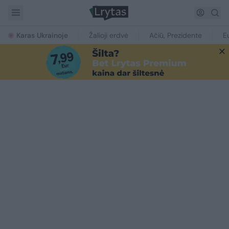
Karas Ukrainoje
Žalioji erdvė
Ačiū, Prezidente
E