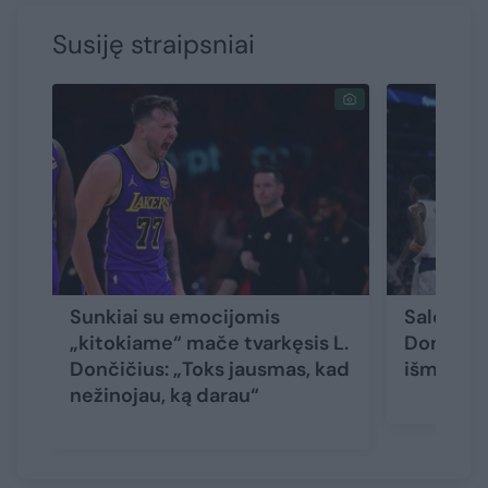
Susiję straipsniai
Sunkiai su emocijomis
Saldus k
„kitokiame“ mače tvarkęsis L.
Dončičiu
Dončičius: „Toks jausmas, kad
išmainiu
nežinojau, ką darau“