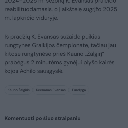
2024–2025 m. sezoną K. Evansas praleido
reabilituodamasis, o į aikštelę sugrįžo 2025
m. lapkričio viduryje.
Iš pradžių K. Evansas sužaidė puikias
rungtynes Graikijos čempionate, tačiau jau
kitose rungtynėse prieš Kauno „Žalgirį“
prabėgus 2 minutėms gynėjui plyšo kairės
kojos Achilo sausgyslė.
Kauno Žalgiris
Keenanas Evansas
Eurolyga
Komentuoti po šiuo straipsniu