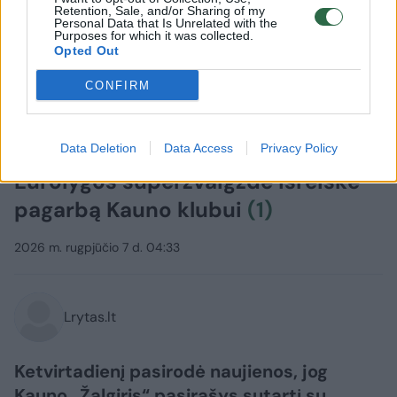
Retention, Sale, and/or Sharing of my
Personal Data that Is Unrelated with the
Purposes for which it was collected.
Opted Out
CONFIRM
Sportas
Krepšinis
Po netikėto „Žalgirio“ ėjimo
Data Deletion
Data Access
Privacy Policy
Eurolygos superžvaigždė išreiškė
pagarbą Kauno klubui
(1)
2026 m. rugpjūčio 7 d. 04:33
Lrytas.lt
Ketvirtadienį pasirodė naujienos, jog
Kauno „Žalgiris“ pasirašys sutartį su