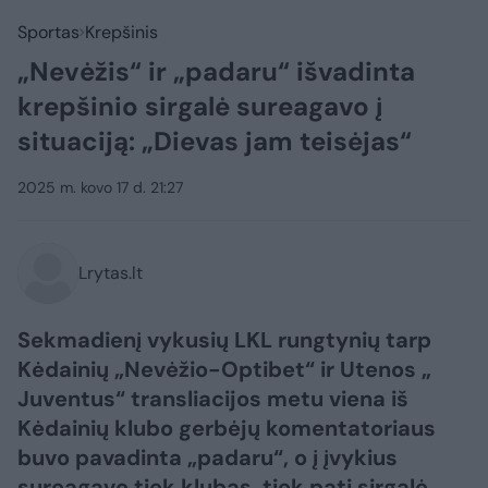
Sportas
Krepšinis
„Nevėžis“ ir „padaru“ išvadinta
krepšinio sirgalė sureagavo į
situaciją: „Dievas jam teisėjas“
2025 m. kovo 17 d. 21:27
Lrytas.lt
Sekmadienį vykusių LKL rungtynių tarp
Kėdainių „Nevėžio-Optibet“ ir Utenos „
Juventus“ transliacijos metu viena iš
Kėdainių klubo gerbėjų komentatoriaus
buvo pavadinta „padaru“, o į įvykius
sureagavo tiek klubas, tiek pati sirgalė.