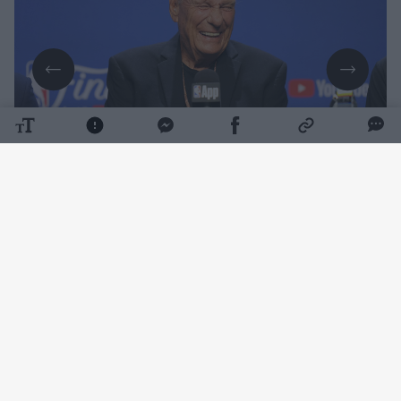
Daugiau nuotraukų (1)
Į krepšinio šlovės muziejų įtrauktai legendai
buvo 86-eriui. Mirties priežastis kol kas nėra
atskleidžiama.
D. Nelsonas rungtyniaudamas „Boston
Celtics“ komandoje net penkis kartus tapo
NBA čempionu.