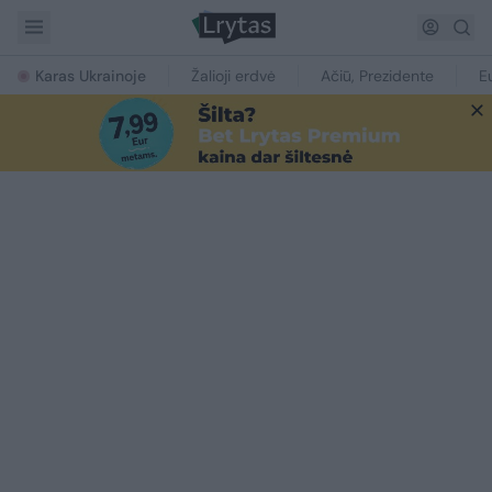
Karas Ukrainoje
Žalioji erdvė
Ačiū, Prezidente
E