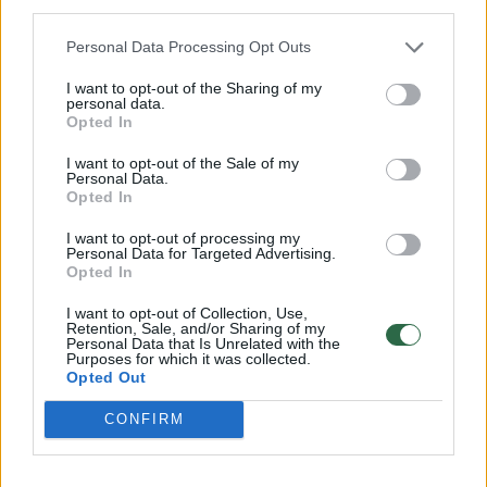
third parties.
NEVĖŽIU! Labai dėkojame ir didžiuojamės,
Personal Data Processing Opt Outs
kad esate!“, – palaikymo žinutę savo gerbėjai
parašė klubas.
I want to opt-out of the Sharing of my
personal data.
Opted In
Po šiuo klubo „Facebook“ įrašu sureagavo ir
I want to opt-out of the Sale of my
Personal Data.
pati „padaru“ pavadinta sirgalė. Ši teigė, kad
Opted In
mažesnės komandos negauna jokios
I want to opt-out of processing my
Personal Data for Targeted Advertising.
pagarbos iš lygos, o pats komentatorius jos
Opted In
atsiprašė asmeniškai su ašaromis akyse.
I want to opt-out of Collection, Use,
Retention, Sale, and/or Sharing of my
Personal Data that Is Unrelated with the
„Kaip sakoma, visada prašom, kad tik
Purposes for which it was collected.
Opted Out
„mačytų“, kad tik padėtų mūsų komandai. O
CONFIRM
kas dėl vakarykščio komentatoriaus... Juk tie,
kas mane žinot, tai suprantate, jog man