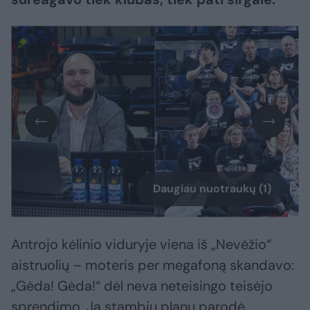
Daugiau nuotraukų (1)
Antrojo kėlinio viduryje viena iš „Nevėžio“
aistruolių – moteris per megafoną skandavo:
„Gėda! Gėda!“ dėl neva neteisingo teisėjo
sprendimo. Ją stambiu planu parodė