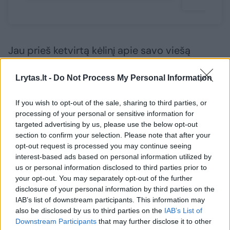
Jau prieš ketvirtą kėlinį apie savo viešą
pasisakymą sužinojęs R.Grajauskas atsiprašė
Lrytas.lt -
Do Not Process My Personal Information
visų sirgalių ir tos moters, sakydamas, kad
tiesioginėse transliacijose būna visko ir jis
If you wish to opt-out of the sale, sharing to third parties, or
gailisi tų žodžių, nes sirgaliai yra krepšinyje
processing of your personal or sensitive information for
targeted advertising by us, please use the below opt-out
itin svarbūs.
section to confirm your selection. Please note that after your
opt-out request is processed you may continue seeing
interest-based ads based on personal information utilized by
Praėjus dienai, į situaciją sureagavo „Nevėžio“
us or personal information disclosed to third parties prior to
klubas.
your opt-out. You may separately opt-out of the further
disclosure of your personal information by third parties on the
IAB’s list of downstream participants. This information may
„Nuoširdžiausia sirgalė Erlenda, suburianti
also be disclosed by us to third parties on the
IAB’s List of
Downstream Participants
that may further disclose it to other
visus NEVĖŽYJE! Visada ir visur kartu su