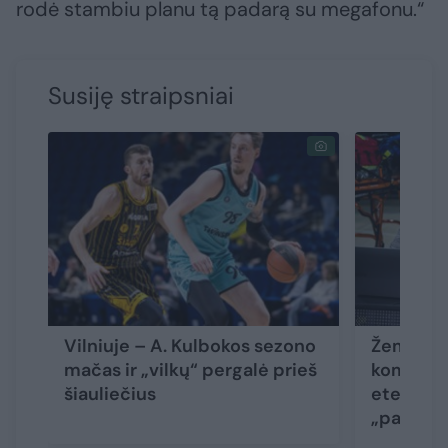
rodė stambiu planu tą padarą su megafonu.“
Susiję straipsniai
Vilniuje – A. Kulbokos sezono
Žeminan
mačas ir „vilkų“ pergalė prieš
komentat
šiauliečius
eteryje: 
„padaru