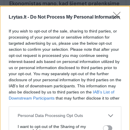
Ekonomistas mano, kad šiemet pralenksime
Latviją ir Estiją
Lrytas.lt -
Do Not Process My Personal Information
Verslas
2018-01-30
If you wish to opt-out of the sale, sharing to third parties, or
3
processing of your personal or sensitive information for
targeted advertising by us, please use the below opt-out
section to confirm your selection. Please note that after your
opt-out request is processed you may continue seeing
interest-based ads based on personal information utilized by
us or personal information disclosed to third parties prior to
your opt-out. You may separately opt-out of the further
disclosure of your personal information by third parties on the
IAB’s list of downstream participants. This information may
also be disclosed by us to third parties on the
IAB’s List of
Downstream Participants
that may further disclose it to other
third parties.
Personal Data Processing Opt Outs
R. Grajausko Lietuva. Baltijos pajūris, L.
Donskis ir pietūs su V. Adamkumi
I want to opt-out of the Sharing of my