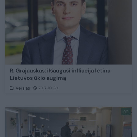
R. Grajauskas: iIšaugusi infliacija lėtina
Lietuvos ūkio augimą
Verslas
2017-10-30
1