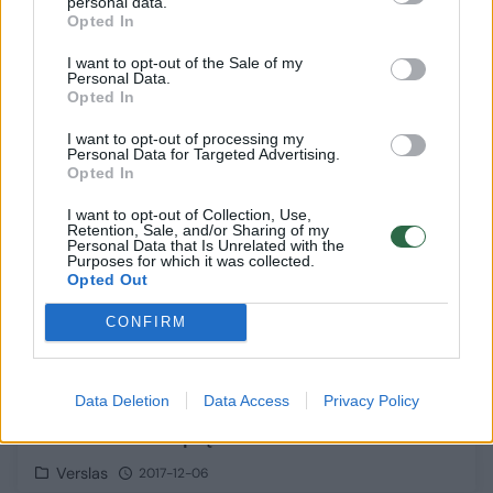
personal data.
Verslas
2017-12-27
Opted In
I want to opt-out of the Sale of my
Personal Data.
Opted In
1
I want to opt-out of processing my
Personal Data for Targeted Advertising.
Opted In
I want to opt-out of Collection, Use,
Retention, Sale, and/or Sharing of my
Personal Data that Is Unrelated with the
Purposes for which it was collected.
Opted Out
CONFIRM
Data Deletion
Data Access
Privacy Policy
Ekonomistas įvardijo problemą, kurią
Lietuvai reikia spręsti nedelsiant
Verslas
2017-12-06