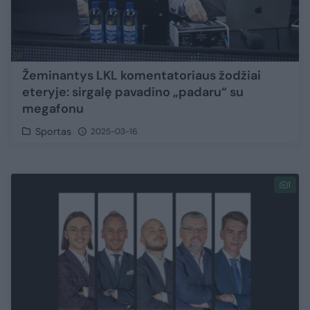
Žeminantys LKL komentatoriaus žodžiai
eteryje: sirgalę pavadino „padaru“ su
megafonu
Sportas
2025-03-16
1