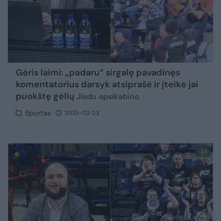
Gėris laimi: „padaru“ sirgalę pavadinęs
komentatorius darsyk atsiprašė ir įteikė jai
puokštę gėlių
Jiedu apsikabino
Sportas
2025-03-23
1