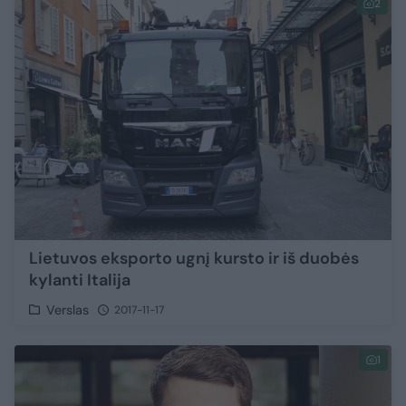
2
Lietuvos eksporto ugnį kursto ir iš duobės
kylanti Italija
Verslas
2017-11-17
1