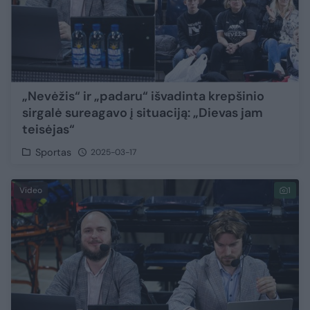
„Nevėžis“ ir „padaru“ išvadinta krepšinio
sirgalė sureagavo į situaciją: „Dievas jam
teisėjas“
Sportas
2025-03-17
Video
1