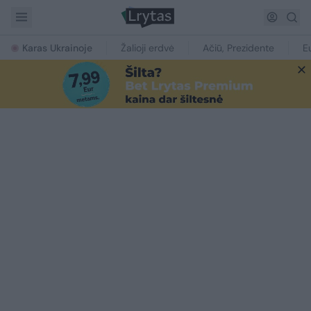
Karas Ukrainoje
Žalioji erdvė
Ačiū, Prezidente
E