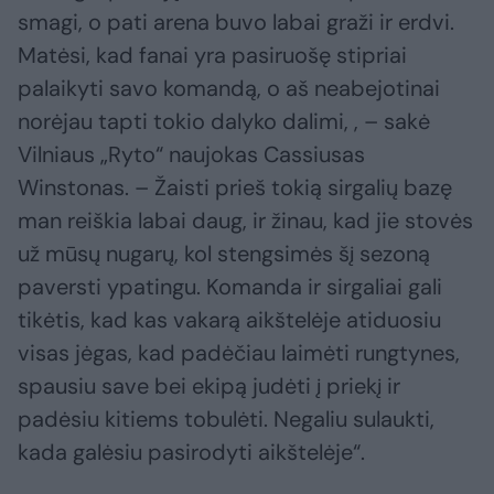
smagi, o pati arena buvo labai graži ir erdvi.
Matėsi, kad fanai yra pasiruošę stipriai
palaikyti savo komandą, o aš neabejotinai
norėjau tapti tokio dalyko dalimi, , – sakė
Vilniaus „Ryto“ naujokas Cassiusas
Winstonas. – Žaisti prieš tokią sirgalių bazę
man reiškia labai daug, ir žinau, kad jie stovės
už mūsų nugarų, kol stengsimės šį sezoną
paversti ypatingu. Komanda ir sirgaliai gali
tikėtis, kad kas vakarą aikštelėje atiduosiu
visas jėgas, kad padėčiau laimėti rungtynes,
spausiu save bei ekipą judėti į priekį ir
padėsiu kitiems tobulėti. Negaliu sulaukti,
kada galėsiu pasirodyti aikštelėje“.