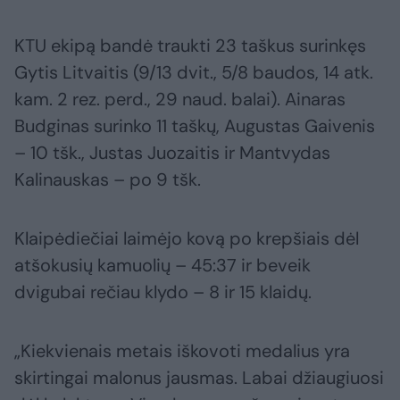
KTU ekipą bandė traukti 23 taškus surinkęs
Gytis Litvaitis (9/13 dvit., 5/8 baudos, 14 atk.
kam. 2 rez. perd., 29 naud. balai). Ainaras
Budginas surinko 11 taškų, Augustas Gaivenis
– 10 tšk., Justas Juozaitis ir Mantvydas
Kalinauskas – po 9 tšk.
Klaipėdiečiai laimėjo kovą po krepšiais dėl
atšokusių kamuolių – 45:37 ir beveik
dvigubai rečiau klydo – 8 ir 15 klaidų.
„Kiekvienais metais iškovoti medalius yra
skirtingai malonus jausmas. Labai džiaugiuosi