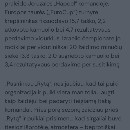
praleido Jeruzalės „Hapoel“ komandoje.
Europos taurės („EuroCup“) turnyre
krepšininkas fiksuodavo 15,7 taško, 2,2
atkovoto kamuolio bei 4,7 rezultatyvaus
perdavimo vidurkius. Izraelio čempionate jo
rodikliai per vidutiniškai 20 žaidimo minučių
siekė 13,3 taško, 2,0 sugriebto kamuolio bei
3,4 rezultatyvaus perdavimo per susitikimą.
„Pasirinkau „Rytą“, nes jaučiau, kad tai puiki
organizacija ir puiki vieta man toliau augti
kaip žaidėjui bei padaryti teigiamą įtaką
komandai. Prieš porą sezonų žaidžiau prieš
„Rytą“ ir puikiai prisimenu, kad sirgaliai buvo
tiesiog išprotėję, atmosfera – beprotiškai