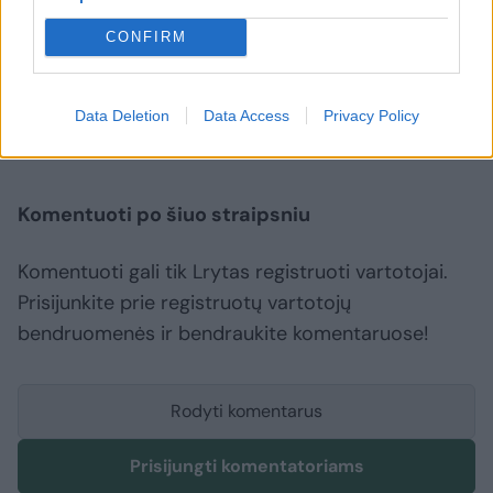
CONFIRM
Lietuvos studentų krepšinio lyga (LSKL)
Vytauto Didžiojo universitetas (VDU)
Vilniaus universitetas (VU)
Rodyti daugiau žymių
Data Deletion
Data Access
Privacy Policy
Komentuoti po šiuo straipsniu
Komentuoti gali tik Lrytas registruoti vartotojai.
Prisijunkite prie registruotų vartotojų
bendruomenės ir bendraukite komentaruose!
Rodyti komentarus
Prisijungti komentatoriams