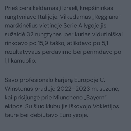
Prieš persikeldamas į Izraelį, krepšininkas
rungtyniavo Italijoje. Vilkėdamas „Reggiana“
marškinėlius vietinėje Serie A lygoje jis
sužaidė 32 rungtynes, per kurias vidutiniškai
rinkdavo po 15,9 taško, atlikdavo po 5,1
rezultatyvaus perdavimo bei perimdavo po
1,1 kamuolio.
Savo profesionalo karjerą Europoje C.
Winstonas pradėjo 2022–2023 m. sezone,
kai prisijungė prie Miuncheno „Bayern“
ekipos. Su šiuo klubu jis iškovojo Vokietijos
taurę bei debiutavo Eurolygoje.