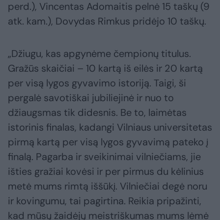
perd.), Vincentas Adomaitis pelnė 15 taškų (9
atk. kam.), Dovydas Rimkus pridėjo 10 taškų.
„Džiugu, kas apgynėme čempionų titulus.
Gražūs skaičiai – 10 kartą iš eilės ir 20 kartą
per visą lygos gyvavimo istoriją. Taigi, ši
pergalė savotiškai jubiliejinė ir nuo to
džiaugsmas tik didesnis. Be to, laimėtas
istorinis finalas, kadangi Vilniaus universitetas
pirmą kartą per visą lygos gyvavimą pateko į
finalą. Pagarba ir sveikinimai vilniečiams, jie
išties gražiai kovėsi ir per pirmus du kėlinius
metė mums rimtą iššūkį. Vilniečiai degė noru
ir kovingumu, tai pagirtina. Reikia pripažinti,
kad mūsų žaidėjų meistriškumas mums lėmė