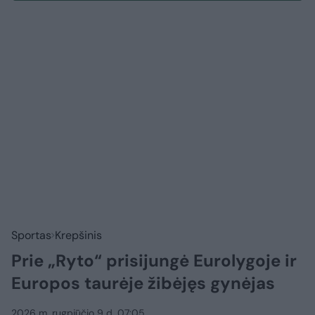
Sportas
Krepšinis
Prie „Ryto“ prisijungė Eurolygoje ir
Europos taurėje žibėjęs gynėjas
2026 m. rugpjūčio 9 d. 07:05