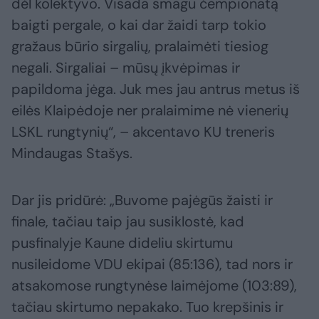
dėl kolektyvo. Visada smagu čempionatą
baigti pergale, o kai dar žaidi tarp tokio
gražaus būrio sirgalių, pralaimėti tiesiog
negali. Sirgaliai – mūsų įkvėpimas ir
papildoma jėga. Juk mes jau antrus metus iš
eilės Klaipėdoje ner pralaimime nė vienerių
LSKL rungtynių“, – akcentavo KU treneris
Mindaugas Stašys.
Dar jis pridūrė: „Buvome pajėgūs žaisti ir
finale, tačiau taip jau susiklostė, kad
pusfinalyje Kaune dideliu skirtumu
nusileidome VDU ekipai (85:136), tad nors ir
atsakomose rungtynėse laimėjome (103:89),
tačiau skirtumo nepakako. Tuo krepšinis ir