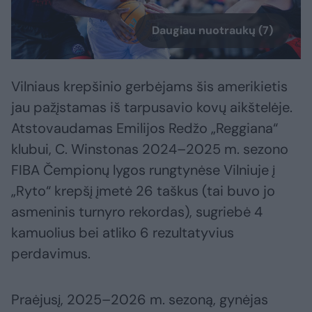
Daugiau nuotraukų (7)
Vilniaus krepšinio gerbėjams šis amerikietis
jau pažįstamas iš tarpusavio kovų aikštelėje.
Atstovaudamas Emilijos Redžo „Reggiana“
klubui, C. Winstonas 2024–2025 m. sezono
FIBA Čempionų lygos rungtynėse Vilniuje į
„Ryto“ krepšį įmetė 26 taškus (tai buvo jo
asmeninis turnyro rekordas), sugriebė 4
kamuolius bei atliko 6 rezultatyvius
perdavimus.
Praėjusį, 2025–2026 m. sezoną, gynėjas