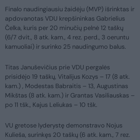
Finalo naudingiausiu žaidėju (MVP) išrinktas ir
apdovanotas VDU krepšininkas Gabrielius
Čelka, kuris per 20 minučių pelnė 12 taškų
(6/7 dvit., 8 atk. kam., 4 rez. perd., 3 oeruntu
kamuoliai) ir surinko 25 naudingumo balus.
Titas Januševičius prie VDU pergalės
prisidėjo 19 taškų, Vitalijus Kozys – 17 (8 atk.
kam.) , Modestas Babraitis – 13, Augustinas
Mikštas (8 atk. kam.) ir Grantas Vasiliauskas –
po 11 tšk., Kajus Leliukas – 10 tšk.
VU gretose lyderystę demonstravo Nojus
Kulieša, surinkęs 20 taškų (6 atk. kam., 7 rez.