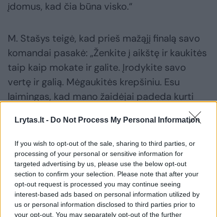
įdomus, kad čia būna visko.“
M. Stašys teigė, kad prieš mažąjį finalą savo
komandai pasakė: „Ženkite į aikštę ir kaukitės
taip kaip mokate ir galite. Įrodykite savo
vertę ir galią. Mėgaukitės krepšiniu. Esu
laimingas, kad mano žaidėjai padeda kurti
Klaipėdos universiteto istoriją.“
Lrytas.lt -
Do Not Process My Personal Information
KTU treneris Lukas Šimkus sakė, kad
If you wish to opt-out of the sale, sharing to third parties, or
processing of your personal or sensitive information for
klaipėdiečiai neleido pasinaudoti jo
targeted advertising by us, please use the below opt-out
krepšininkų stiprybe – tolimais metimais.
section to confirm your selection. Please note that after your
opt-out request is processed you may continue seeing
interest-based ads based on personal information utilized by
„Klaipėdiečių sudėtis – gera. Prastai
us or personal information disclosed to third parties prior to
your opt-out. You may separately opt-out of the further