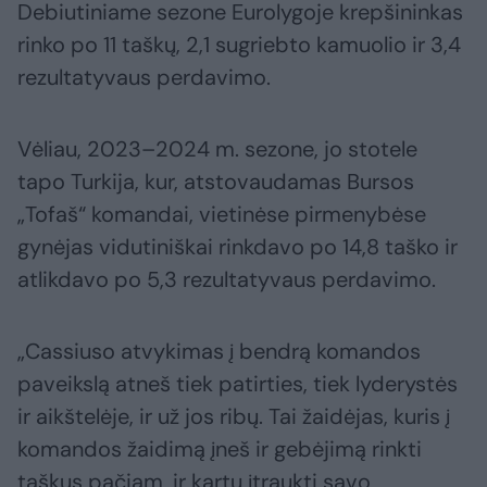
Debiutiniame sezone Eurolygoje krepšininkas
rinko po 11 taškų, 2,1 sugriebto kamuolio ir 3,4
rezultatyvaus perdavimo.
Vėliau, 2023–2024 m. sezone, jo stotele
tapo Turkija, kur, atstovaudamas Bursos
„Tofaš“ komandai, vietinėse pirmenybėse
gynėjas vidutiniškai rinkdavo po 14,8 taško ir
atlikdavo po 5,3 rezultatyvaus perdavimo.
„Cassiuso atvykimas į bendrą komandos
paveikslą atneš tiek patirties, tiek lyderystės
ir aikštelėje, ir už jos ribų. Tai žaidėjas, kuris į
komandos žaidimą įneš ir gebėjimą rinkti
taškus pačiam, ir kartu įtraukti savo