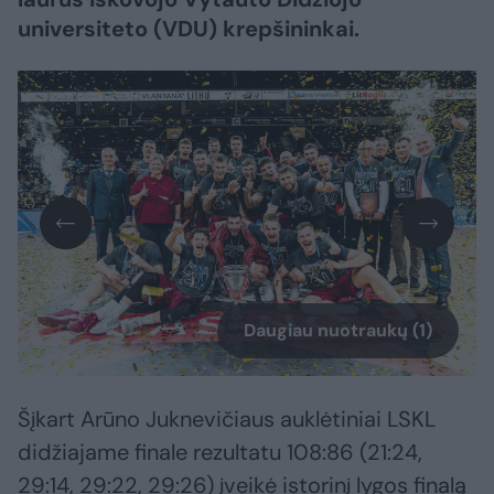
universiteto (VDU) krepšininkai.
Daugiau nuotraukų (1)
Šįkart Arūno Juknevičiaus auklėtiniai LSKL
didžiajame finale rezultatu 108:86 (21:24,
29:14, 29:22, 29:26) įveikė istorinį lygos finalą