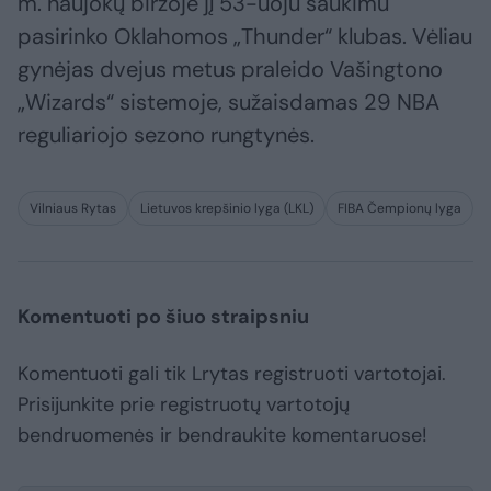
m. naujokų biržoje jį 53-uoju šaukimu
pasirinko Oklahomos „Thunder“ klubas. Vėliau
gynėjas dvejus metus praleido Vašingtono
„Wizards“ sistemoje, sužaisdamas 29 NBA
reguliariojo sezono rungtynės.
Vilniaus Rytas
Lietuvos krepšinio lyga (LKL)
FIBA Čempionų lyga
Komentuoti po šiuo straipsniu
Komentuoti gali tik Lrytas registruoti vartotojai.
Prisijunkite prie registruotų vartotojų
bendruomenės ir bendraukite komentaruose!