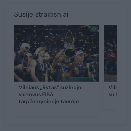
Susiję straipsniai
Vilniaus „Rytas“ sužinojo
Vilniaus 
varžovus FIBA
su klube 
tarpžemyninėje taurėje