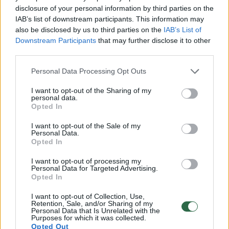
pataikėme iš tolį, pralaimėjome kovą po
disclosure of your personal information by third parties on the
krepšiais ir po klaidų klaipėdiečiai mus
IAB’s list of downstream participants. This information may
also be disclosed by us to third parties on the
IAB’s List of
stipriai baudė. Maksimaliai bandėme
Downstream Participants
that may further disclose it to other
klaipėdiečiams kvėpuoti į nugarą, tačiau
third parties.
nepavyko sužaisti tokios atkarpos, kad
Personal Data Processing Opt Outs
galėtume išlyginti ar perlaužti rungtynių eigą
I want to opt-out of the Sharing of my
savo naudai“, – sakė KTU treneris.
personal data.
Opted In
Nugalėtojus ir prizininkus apdovanojo
I want to opt-out of the Sale of my
Personal Data.
Lietuvos krepšinio federacijos prezidentas
Opted In
Mindaugas Balčiūnas, LKF generalinis
I want to opt-out of processing my
Personal Data for Targeted Advertising.
sekretorius Dominykas Domarkas, Lietuvos
Opted In
studentų sporto asociacijos (LSSA)
I want to opt-out of Collection, Use,
prezidentė Indrė Čelkienė ir LSKL prezidentas
Retention, Sale, and/or Sharing of my
Personal Data that Is Unrelated with the
Rimantas Cibauskas.
Purposes for which it was collected.
Opted Out