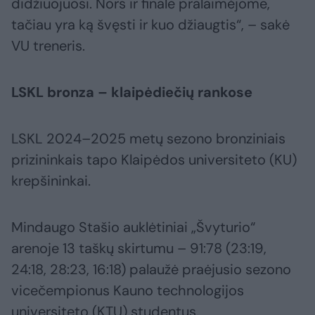
didžiuojuosi. Nors ir finale pralaimėjome,
tačiau yra ką švęsti ir kuo džiaugtis“, – sakė
VU treneris.
LSKL bronza – klaipėdiečių rankose
LSKL 2024–2025 metų sezono bronziniais
prizininkais tapo Klaipėdos universiteto (KU)
krepšininkai.
Mindaugo Stašio auklėtiniai „Švyturio“
arenoje 13 taškų skirtumu – 91:78 (23:19,
24:18, 28:23, 16:18) palaužė praėjusio sezono
vicečempionus Kauno technologijos
universiteto (KTU) studentus.