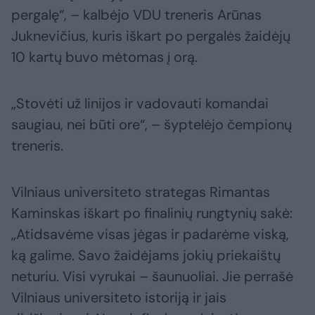
pergalę“, – kalbėjo VDU treneris Arūnas
Juknevičius, kuris iškart po pergalės žaidėjų
10 kartų buvo mėtomas į orą.
„Stovėti už linijos ir vadovauti komandai
saugiau, nei būti ore“, – šyptelėjo čempionų
treneris.
Vilniaus universiteto strategas Rimantas
Kaminskas iškart po finalinių rungtynių sakė:
„Atidsavėme visas jėgas ir padarėme viską,
ką galime. Savo žaidėjams jokių priekaištų
neturiu. Visi vyrukai – šaunuoliai. Jie perrašė
Vilniaus universiteto istoriją ir jais