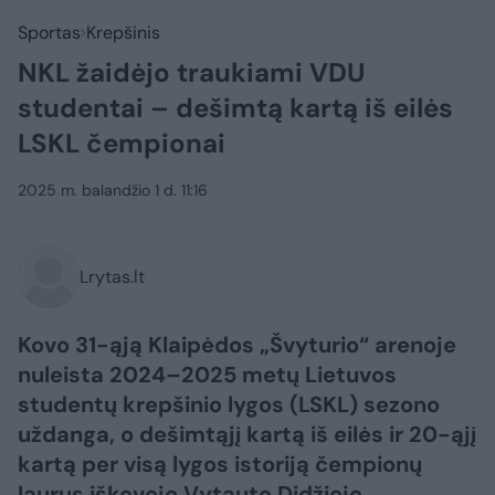
Sportas
Krepšinis
NKL žaidėjo traukiami VDU
studentai – dešimtą kartą iš eilės
LSKL čempionai
2025 m. balandžio 1 d. 11:16
Lrytas.lt
Kovo 31-ąją Klaipėdos „Švyturio“ arenoje
nuleista 2024–2025 metų Lietuvos
studentų krepšinio lygos (LSKL) sezono
uždanga, o dešimtąjį kartą iš eilės ir 20-ąjį
kartą per visą lygos istoriją čempionų
laurus iškovojo Vytauto Didžiojo