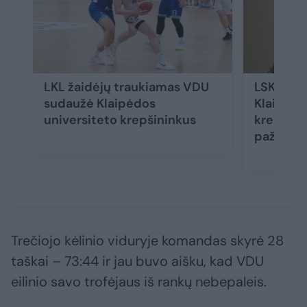
LKL žaidėjų traukiamas VDU
LSKL pir
sudaužė Klaipėdos
Klaipėdo
universiteto krepšininkus
krepšini
pažadino
Trečiojo kėlinio viduryje komandas skyrė 28
taškai – 73:44 ir jau buvo aišku, kad VDU
eilinio savo trofėjaus iš rankų nebepaleis.