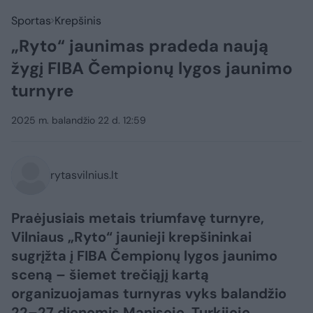
Sportas
Krepšinis
„Ryto“ jaunimas pradeda naują
žygį FIBA Čempionų lygos jaunimo
turnyre
2025 m. balandžio 22 d. 12:59
rytasvilnius.lt
Praėjusiais metais triumfavę turnyre,
Vilniaus „Ryto“ jaunieji krepšininkai
sugrįžta į FIBA Čempionų lygos jaunimo
sceną – šiemet trečiąjį kartą
organizuojamas turnyras vyks balandžio
22–27 dienomis Manisoje, Turkijoje.