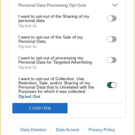
Personal Data Processing Opt Outs
Vilniaus komandai šiemet atstovaus: Mantas
I want to opt-out of the Sharing of my
personal data.
Liutkevičius, Kornelijus Snitka, Joris Sinica,
Opted In
Erikas Sirgedas, Gabrielius Buivydas, Rokas
I want to opt-out of the Sale of my
Norutis, Ignas Urbonas, Adomas Pocius,
Personal Data.
Opted In
Gabrielius Bubnys, Matas Deniušas, Vytautas
Meškėla ir Arminas Vilkas. Trenerių štabą
I want to opt-out of processing my
Personal Data for Targeted Advertising.
sudaro vyriausiasis treneris Gintaras
Opted In
Kadžiulis bei asistentas Aistis Pilauskas.
I want to opt-out of Collection, Use,
Retention, Sale, and/or Sharing of my
Personal Data that Is Unrelated with the
Purposes for which it was collected.
Nors varžovai grupėje – mažai pažįstami,
Opted Out
„Ryto“ jaunimo patirtis ir sugrįžtantys
CONFIRM
pagrindiniai žaidėjai žada atkaklią kovą.
Data Deletion
Data Access
Privacy Policy