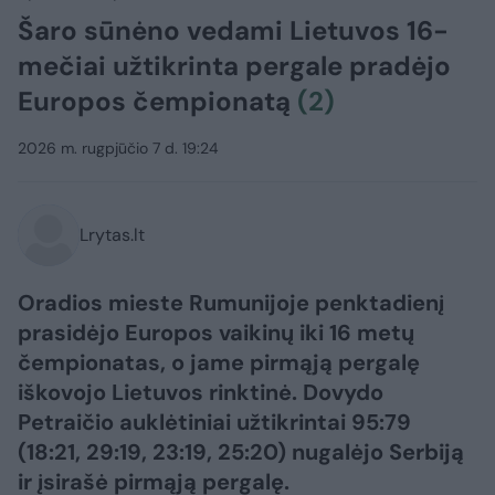
Šaro sūnėno vedami Lietuvos 16-
mečiai užtikrinta pergale pradėjo
Europos čempionatą
(2)
2026 m. rugpjūčio 7 d. 19:24
Lrytas.lt
Oradios mieste Rumunijoje penktadienį
prasidėjo Europos vaikinų iki 16 metų
čempionatas, o jame pirmąją pergalę
iškovojo Lietuvos rinktinė. Dovydo
Petraičio auklėtiniai užtikrintai 95:79
(18:21, 29:19, 23:19, 25:20) nugalėjo Serbiją
ir įsirašė pirmąją pergalę.