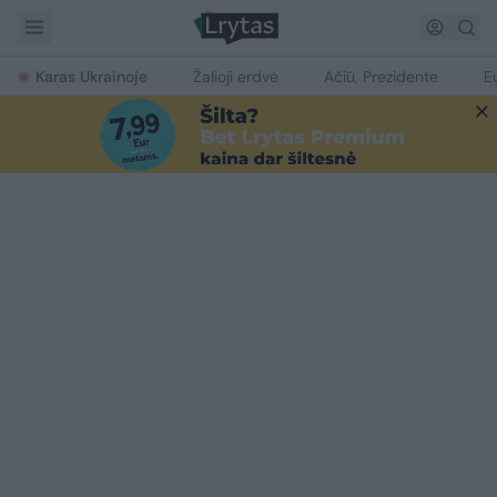
Karas Ukrainoje
Žalioji erdvė
Ačiū, Prezidente
E