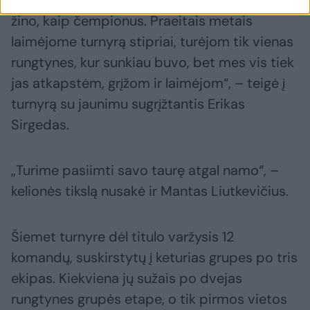
„Važiuosime ten kaip čempionai, visi mus
žino, kaip čempionus. Praeitais metais
laimėjome turnyrą stipriai, turėjom tik vienas
rungtynes, kur sunkiau buvo, bet mes vis tiek
jas atkapstėm, grįžom ir laimėjom“, – teigė į
turnyrą su jaunimu sugrįžtantis Erikas
Sirgedas.
„Turime pasiimti savo taurę atgal namo“, –
kelionės tikslą nusakė ir Mantas Liutkevičius.
Šiemet turnyre dėl titulo varžysis 12
komandų, suskirstytų į keturias grupes po tris
ekipas. Kiekviena jų sužais po dvejas
rungtynes grupės etape, o tik pirmos vietos