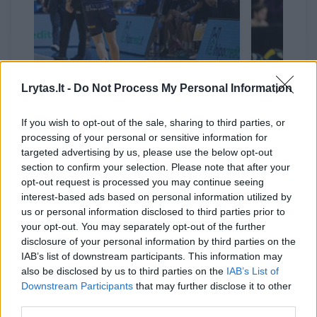
Gynėjas dėl trijulių krepšinio
Ilgos Eur
Lrytas.lt -
Do Not Process My Personal Information
palieka Jonavos „CBet“
serijos b
komandą
Jasikevič
If you wish to opt-out of the sale, sharing to third parties, or
svarbiau
processing of your personal or sensitive information for
targeted advertising by us, please use the below opt-out
section to confirm your selection. Please note that after your
opt-out request is processed you may continue seeing
interest-based ads based on personal information utilized by
us or personal information disclosed to third parties prior to
Jų stipriąsias ir silpnąsias puses – tai man
your opt-out. You may separately opt-out of the further
pačiam yra paprasčiau, ir be abejo, jie bus
disclosure of your personal information by third parties on the
IAB’s list of downstream participants. This information may
vedantys žaidėjai, kuriais bus galima remtis
also be disclosed by us to third parties on the
IAB’s List of
sunkiais momentais ir atitinkamai – kai
Downstream Participants
that may further disclose it to other
kuriose situacijose“.
third parties.