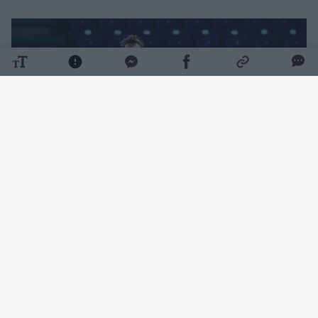
Daugiau nuotraukų (3)
Susitikimą žymiai užtikrinčiau pradėjo serbai
(7:17), tačiau Lietuvos rinktinė po paprašytos
minutės pertraukėlės sugrįžo į kovą ir po
pirmojo kėlinio turėjo tik trijų taškų deficitą