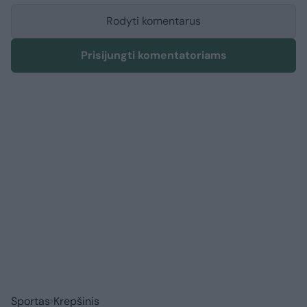
Rodyti komentarus
Prisijungti komentatoriams
Sportas
Krepšinis