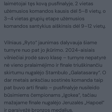
laimėtojai tęs kovą pusfinalyje, 2 vietas
užėmusios komandos kausis dėl 5–8 vietų, o
3–4 vietas grupių etape užėmusios
komandos santykius aiškinsis dėl 9–12 vietų.
Vilniaus „Ryto“ jaunimas dalyvauja šiame
turnyre nuo pat jo įkūrimo. 2024-aisiais
vilniečiai įrodė savo klasę – turnyre nepatyrė
nė vieno pralaimėjimo ir finale triuškinančiu
skirtumu nugalėjo Stambulo „Galatasaray“. O
dar metais anksčiau sostinės komanda taip
pat buvo arti finalo – pusfinalyje nusileido
būsimiems čempionams „Igokea“, tačiau
mažajame finale nugalėjo Jeruzalės „Hapoel“
ir parsivežė bronzos medalius.