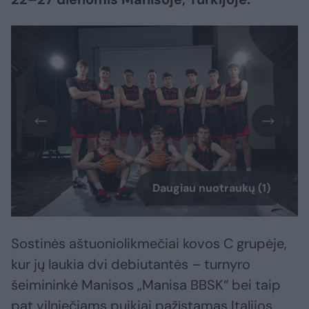
Daugiau nuotraukų (1)
Sostinės aštuoniolikmečiai kovos C grupėje,
kur jų laukia dvi debiutantės – turnyro
šeimininkė Manisos „Manisa BBSK“ bei taip
pat vilniečiams puikiai pažįstamas Italijos