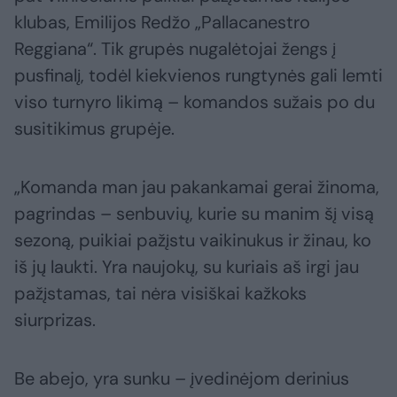
klubas, Emilijos Redžo „Pallacanestro
Reggiana“. Tik grupės nugalėtojai žengs į
pusfinalį, todėl kiekvienos rungtynės gali lemti
viso turnyro likimą – komandos sužais po du
susitikimus grupėje.
„Komanda man jau pakankamai gerai žinoma,
pagrindas – senbuvių, kurie su manim šį visą
sezoną, puikiai pažįstu vaikinukus ir žinau, ko
iš jų laukti. Yra naujokų, su kuriais aš irgi jau
pažįstamas, tai nėra visiškai kažkoks
siurprizas.
Be abejo, yra sunku – įvedinėjom derinius