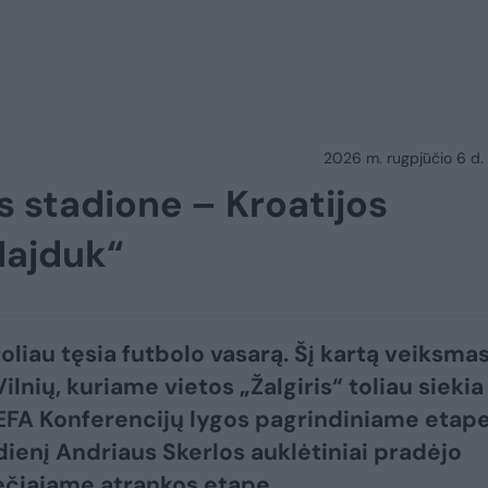
2026 m. rugpjūčio 6 d.
 stadione – Kroatijos
„Hajduk“
toliau tęsia futbolo vasarą. Šį kartą veiksma
 Vilnių, kuriame vietos „Žalgiris“ toliau siekia
EFA Konferencijų lygos pagrindiniame etape
dienį Andriaus Skerlos auklėtiniai pradėjo
ečiajame atrankos etape.