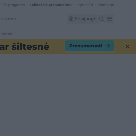
TV programa
Laikraščio prenumerata
Lrytas EN
Kontaktai
Premium
Prisijungti
lbimai