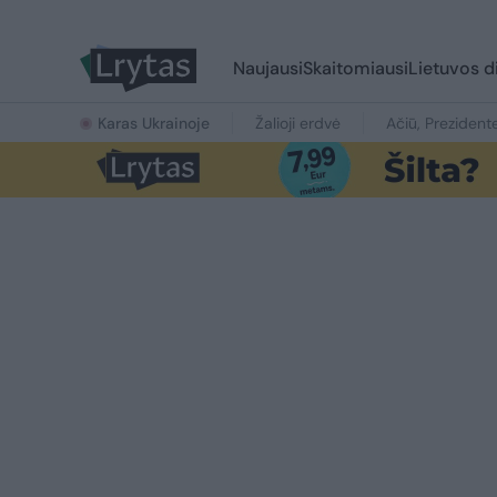
Naujausi
Skaitomiausi
Lietuvos d
Karas Ukrainoje
Žalioji erdvė
Ačiū, Prezident