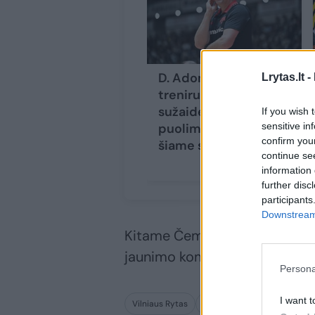
D. Adomaičio
Lrytas.lt -
treniruojama „Alvark“
sužaidė blogiausias
If you wish 
sensitive in
puolimo rungtynes
confirm you
šiame sezone
continue se
information 
further disc
participants
Downstream 
Kitame Čempionų lygos jauni
jaunimo komanda.
Persona
I want t
Vilniaus Rytas
jaunimo komanda
FIBA 