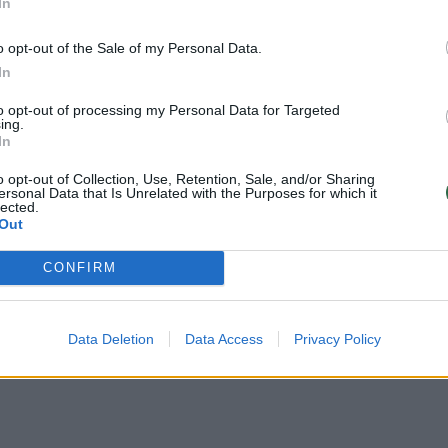
In
o opt-out of the Sale of my Personal Data.
In
to opt-out of processing my Personal Data for Targeted
ing.
uoti vartotojai. Prisijunkite prie registruotų vartotojų
In
omentaruose!
o opt-out of Collection, Use, Retention, Sale, and/or Sharing
ersonal Data that Is Unrelated with the Purposes for which it
lected.
Out
Prisijungti komentatoria
CONFIRM
Data Deletion
Data Access
Privacy Policy