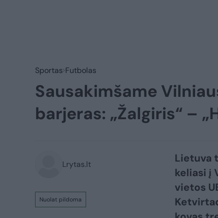
Sportas
Futbolas
Sausakimšame Vilniaus
barjeras: „Žalgiris“ – 
Lietuva 
Lrytas.lt
keliasi į
vietos U
Ketvirta
Nuolat pildoma
kovas tr