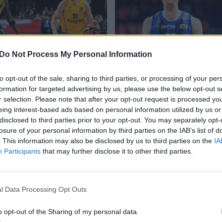
Į „Žalgirį“ nevyks:
Po pralaimėjimo
Do Not Process My Personal Information
kauniečių viliotas R.
„Rytui“ – reabilitacija
Jokubaitis priėmė
prieš Uteną: „CBet“
to opt-out of the sale, sharing to third parties, or processing of your per
formation for targeted advertising by us, please use the below opt-out s
sprendimą dėl savo
grįžo į pergalių kelią
r selection. Please note that after your opt-out request is processed y
ateities
eing interest-based ads based on personal information utilized by us or
disclosed to third parties prior to your opt-out. You may separately opt-
losure of your personal information by third parties on the IAB’s list of
. This information may also be disclosed by us to third parties on the
IA
Participants
that may further disclose it to other third parties.
mo turnyro mače „Rytas“ susikaus su Manisos BB
l Data Processing Opt Outs
o opt-out of the Sharing of my personal data.
Čempionų lyga