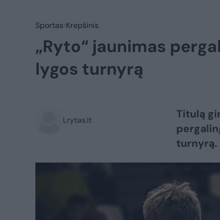
Sportas
Krepšinis
„Ryto“ jaunimas perga
lygos turnyrą
Titulą g
Lrytas.lt
pergalin
turnyrą.