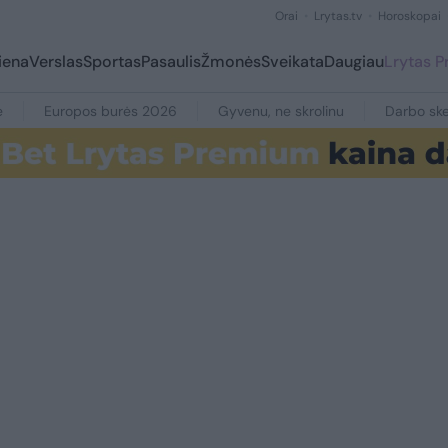
Orai
Lrytas.tv
Horoskopai
iena
Verslas
Sportas
Pasaulis
Žmonės
Sveikata
Daugiau
Lrytas 
e
Europos burės 2026
Gyvenu, ne skrolinu
Darbo ske