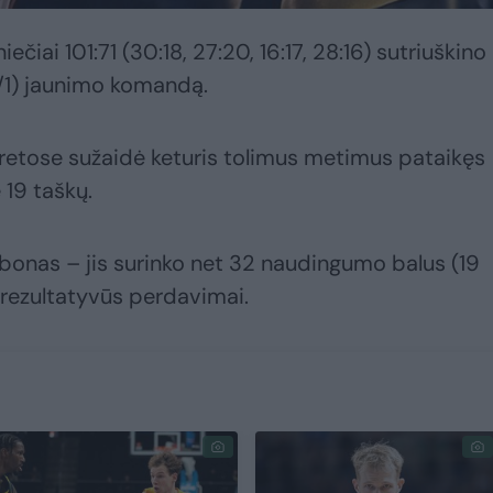
iai 101:71 (30:18, 27:20, 16:17, 28:16) sutriuškino
1/1) jaunimo komandą.
gretose sužaidė keturis tolimus metimus pataikęs
 19 taškų.
bonas – jis surinko net 32 naudingumo balus (19
5 rezultatyvūs perdavimai.