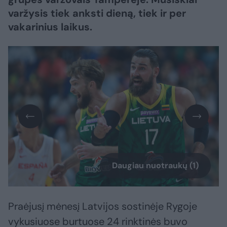
varžysis tiek anksti dieną, tiek ir per
vakarinius laikus.
Daugiau nuotraukų (1)
Praėjusį mėnesį Latvijos sostinėje Rygoje
vykusiuose burtuose 24 rinktinės buvo