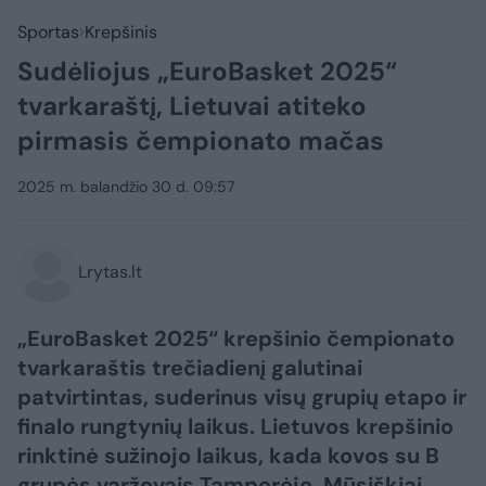
Sportas
Krepšinis
Sudėliojus „EuroBasket 2025“
tvarkaraštį, Lietuvai atiteko
pirmasis čempionato mačas
2025 m. balandžio 30 d. 09:57
Lrytas.lt
„EuroBasket 2025“ krepšinio čempionato
tvarkaraštis trečiadienį galutinai
patvirtintas, suderinus visų grupių etapo ir
finalo rungtynių laikus. Lietuvos krepšinio
rinktinė sužinojo laikus, kada kovos su B
grupės varžovais Tamperėje. Mūsiškiai