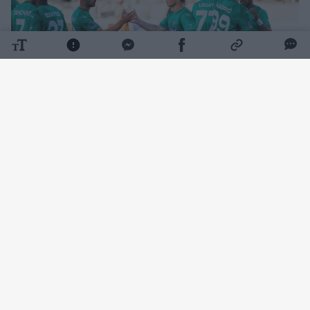
Daugiau nuotraukų (12)
Rungtynių pradžia klostėsi ramiai – kartą
šalia žalgiriečių vartų smūgiavo Wesley
Gabrielis, o Željko Sopičius buvo priverstas
atlikti keitimą. Rungtynių tęsti negalėjo Luka
Račičius, kurį pakeitė kitas vidurio gynėjas
Rokas Lekiatas.