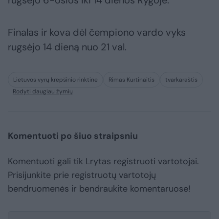
rugsėjo 6-osios iki 14 dienos Rygoje.
Finalas ir kova dėl čempiono vardo vyks
rugsėjo 14 dieną nuo 21 val.
Lietuvos vyrų krepšinio rinktinė
Rimas Kurtinaitis
tvarkaraštis
Rodyti daugiau žymių
Komentuoti po šiuo straipsniu
Komentuoti gali tik Lrytas registruoti vartotojai.
Prisijunkite prie registruotų vartotojų
bendruomenės ir bendraukite komentaruose!