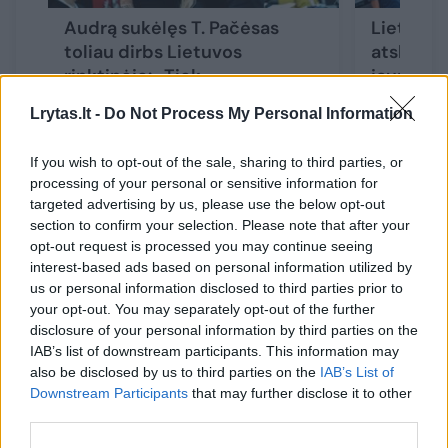
Audrą sukėlęs T. Pačėsas
Lietuvos 
toliau dirbs Lietuvos
atskleidė
rinktinėje: „Tiek
jaunimas
kompetencijos tikrai seniai
nenugal
Lrytas.lt -
Do Not Process My Personal Information
nebuvo“
(1)
If you wish to opt-out of the sale, sharing to third parties, or
processing of your personal or sensitive information for
targeted advertising by us, please use the below opt-out
section to confirm your selection. Please note that after your
opt-out request is processed you may continue seeing
42-asis Europos krepšinio čempionatas
interest-based ads based on personal information utilized by
prasidės trečiadienį, rugpjūčio 27 d.,
us or personal information disclosed to third parties prior to
šešiomis rungtynėmis A grupėje Rygoje
your opt-out. You may separately opt-out of the further
disclosure of your personal information by third parties on the
(Latvijoje) ir B grupėje Tamperėje
IAB’s list of downstream participants. This information may
(Suomijoje).
also be disclosed by us to third parties on the
IAB’s List of
Downstream Participants
that may further disclose it to other
third parties.
Rimo Kurtinaičio vadovaujama komanda