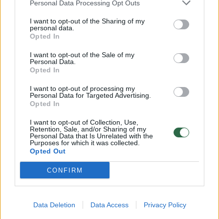
Personal Data Processing Opt Outs
apskritai atidarys čempionato kovas ir
I want to opt-out of the Sharing of my
rugpjūčio 27 dieną rungtynes pradės 13.30
personal data.
Opted In
val. mūšiu su Didžiąja Britanija.
I want to opt-out of the Sale of my
Personal Data.
Po to lietuviai rugpjūčio 29 d. (penktadienis)
Opted In
nuo 16.30 val. galinėsis su Juodkalnija, o
I want to opt-out of processing my
Personal Data for Targeted Advertising.
rugpjūčio 30 d. (šeštadienis) – nuo 13.30 val.
Opted In
su Vokietija.
I want to opt-out of Collection, Use,
Retention, Sale, and/or Sharing of my
Personal Data that Is Unrelated with the
Purposes for which it was collected.
Rugsėjo 1-ąją (pirmadienis) mūsiškių nuo
Opted Out
20.30 val. lauks akistata su grupės šeimininke
CONFIRM
Suomija.
Data Deletion
Data Access
Privacy Policy
Savo pasirodymą grupėje lietuviai užbaigs