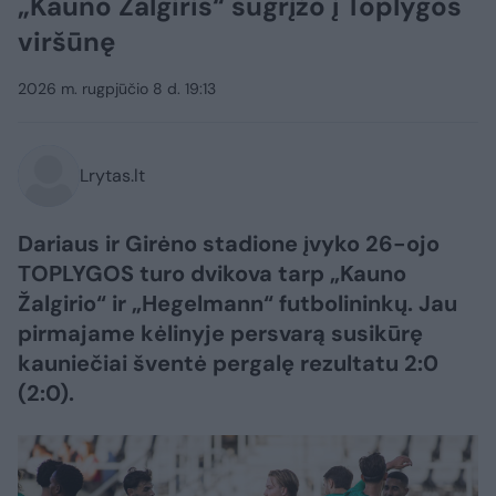
„Kauno Žalgiris“ sugrįžo į Toplygos
viršūnę
2026 m. rugpjūčio 8 d. 19:13
Lrytas.lt
Dariaus ir Girėno stadione įvyko 26-ojo
TOPLYGOS turo dvikova tarp „Kauno
Žalgirio“ ir „Hegelmann“ futbolininkų. Jau
pirmajame kėlinyje persvarą susikūrę
kauniečiai šventė pergalę rezultatu 2:0
(2:0).