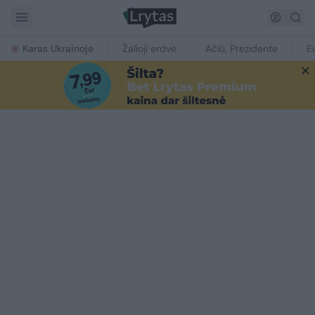
Karas Ukrainoje
Žalioji erdvė
Ačiū, Prezidente
E