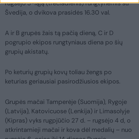
rugsėjo 3-iąją (trečiadienis) rungtynėmis su
Švedija, o dvikova prasidės 16.30 val.
A ir B grupės žais tą pačią dieną, C ir D
pogrupio ekipos rungtyniaus diena po šių
grupių akistatų.
Po keturių grupių kovų toliau žengs po
keturias geriausiai pasirodžiusios ekipos.
Grupės mačai Tamperėje (Suomija), Rygoje
(Latvija), Katovicuose (Lenkija) ir Limasolyje
(Kipras) vyks rugpjūčio 27 d. – rugsėjo 4 d, o
atkrintamieji mačai ir kova dėl medalių – nuo