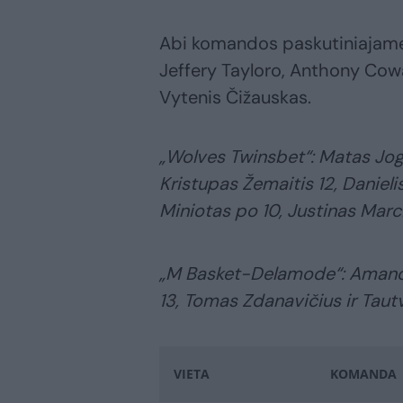
Abi komandos paskutiniajame t
Jeffery Tayloro, Anthony Co
Vytenis Čižauskas.
„Wolves Twinsbet“: Matas Jogė
Kristupas Žemaitis 12, Danieli
Miniotas po 10, Justinas Marc
„M Basket-Delamode“: Amandas
13, Tomas Zdanavičius ir Taut
VIETA
KOMANDA