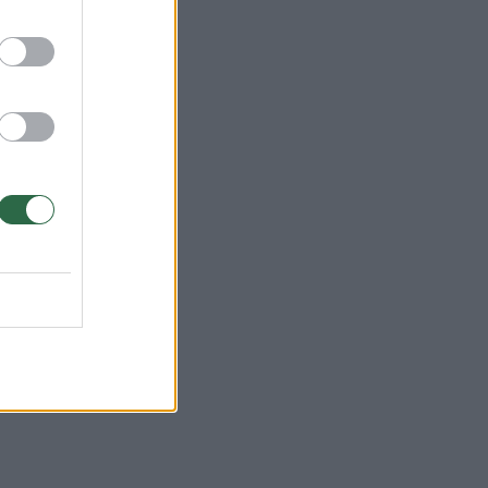
s
o
onas
lino
am