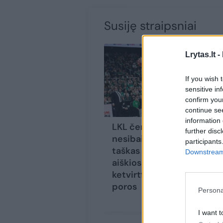
Susiję straipsniai
Lrytas.lt -
If you wish 
sensitive in
confirm you
continue se
information 
LKL čempionatas dar
further disc
nesibaigė, tačiau
participants
taškas padėtas:
Downstream 
aiškios visos
ketvirtfinalio mūšių
poros
Persona
I want t