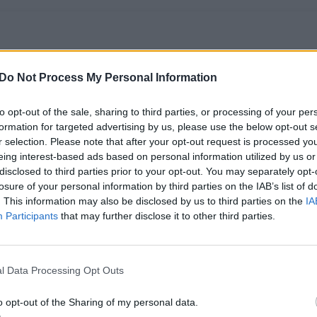
Do Not Process My Personal Information
to opt-out of the sale, sharing to third parties, or processing of your per
formation for targeted advertising by us, please use the below opt-out s
r selection. Please note that after your opt-out request is processed y
eing interest-based ads based on personal information utilized by us or
disclosed to third parties prior to your opt-out. You may separately opt-
Pasižymėkite:
Intriguojantį LKL
losure of your personal information by third parties on the IAB’s list of
paaiškėjo LKL
ketvirtfinalį
. This information may also be disclosed by us to third parties on the
IA
ketvirtfinalio etapo
pasitinkantis M.
Participants
that may further disclose it to other third parties.
tvarkaraštis
Šernius aptarė
būsimus varžovus
l Data Processing Opt Outs
o opt-out of the Sharing of my personal data.