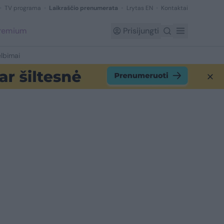
TV programa
Laikraščio prenumerata
Lrytas EN
Kontaktai
Premium
Prisijungti
lbimai