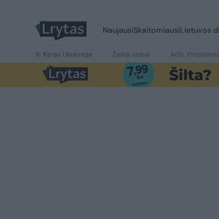
Naujausi
Skaitomiausi
Lietuvos d
Karas Ukrainoje
Žalioji erdvė
Ačiū, Prezident