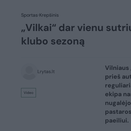
Sportas
Krepšinis
„Vilkai“ dar vienu sut
klubo sezoną
Vilniaus
Lrytas.lt
prieš au
reguliar
ekipa na
Video
nugalėjo
pastaros
paeiliui.