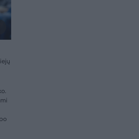
iejų
ko.
umi
 po