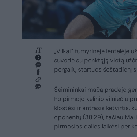
„Vilkai“ turnyrinėje lentelėje u
suvedė su penktąją vietą užėm
pergalių startuos šeštadienį s
Šeimininkai mačą pradėjo ger
Po pirmojo kėlinio vilniečių 
klostėsi ir antrasis ketvirti
oponentų (38:29), tačiau Maria
pirmosios dalies laikėsi per k