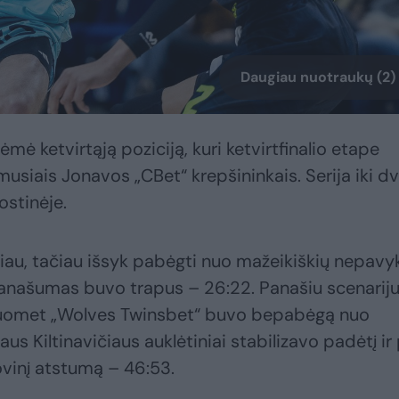
Daugiau nuotraukų (2)
žėmė ketvirtąją poziciją, kuri ketvirtfinalio etape
usiais Jonavos „CBet“ krepšininkais. Serija iki dv
ostinėje.
iau, tačiau išsyk pabėgti nuo mažeikiškių nepavy
pranašumas buvo trapus – 26:22. Panašiu scenarij
s, kuomet „Wolves Twinsbet“ buvo bepabėgą nuo
us Kiltinavičiaus auklėtiniai stabilizavo padėtį ir
ovinį atstumą – 46:53.