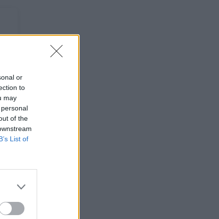
sonal or
ection to
ou may
 personal
out of the
 downstream
B’s List of