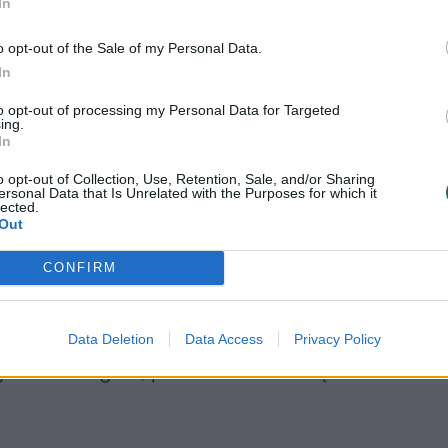
In
o opt-out of the Sale of my Personal Data.
da ėmėsi spręsti nugalėtojo klausimą. Jos spurta
In
rūkti (71:48). Vis tik „M Basket-Delamode“ nesudėj
to opt-out of processing my Personal Data for Targeted
epaisant to, prieš paskutiniąsias dešimt minučių
ing.
mfortiškai – 77:61. Galiausiai per ketvirtąjį kėlinį
In
liavo rungtynes ir nebepaleido pergalės iš rankų.
o opt-out of Collection, Use, Retention, Sale, and/or Sharing
ersonal Data that Is Unrelated with the Purposes for which it
lected.
Out
 ir netoli trigubo dviženklio liko nugalėtojų kapit
10 taškų pridėjo tiek pat atkovotų kamuolių, išda
CONFIRM
r sukaupė 24 naudingumo balus.
Data Deletion
Data Access
Privacy Policy
o Matui Jogėlai, pelniusiam 21 tašką ir surinkusi