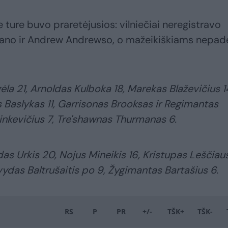
ure buvo praretėjusios: vilniečiai neregistravo
wano ir Andrew Andrewso, o mažeikiškiams nepad
la 21, Arnoldas Kulboka 18, Marekas Blaževičius 1
s Baslykas 11, Garrisonas Brooksas ir Regimantas
inkevičius 7, Tre'shawnas Thurmanas 6.
 Urkis 20, Nojus Mineikis 16, Kristupas Leščiau
vydas Baltrušaitis po 9, Žygimantas Bartašius 6.
RS
P
PR
+/-
TŠK+
TŠK-