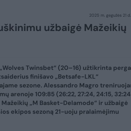
2025 m. gegužės 21 d.
riuškinimu užbaigė Mažeikių
 „Wolves Twinsbet“ (20–16) užtikrinta perga
tsaiderius finišavo „Betsafe-LKL“
iajame sezone. Alessandro Magro treniruoj
mų arenoje 109:85 (26:22, 27:24, 24:15, 32:24
 Mažeikių „M Basket-Delamode“ ir užbaigė
ios ekipos sezoną 21-uoju pralaimėjimu