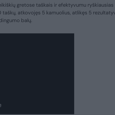
kiškių gretose taškais ir efektyvumu ryškiausias
taškų, atkovojęs 5 kamuolius, atlikęs 5 rezultaty
udingumo balų.