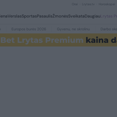
Orai
Lrytas.tv
Horoskopai
iena
Verslas
Sportas
Pasaulis
Žmonės
Sveikata
Daugiau
Lrytas 
e
Europos burės 2026
Gyvenu, ne skrolinu
Darbo ske