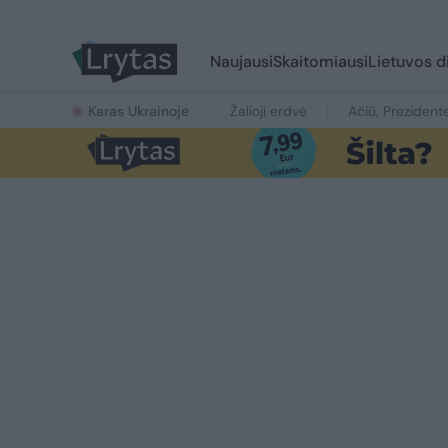
Naujausi
Skaitomiausi
Lietuvos d
Karas Ukrainoje
Žalioji erdvė
Ačiū, Prezident