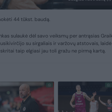
mokėti 44 tūkst. baudą.
kas sulaukė dėl savo veiksmų per antrąsias Graik
susikivirčijo su sirgaliais ir varžovų atstovais, laidė
skritai taip elgiasi jau toli gražu ne pirmą kartą.