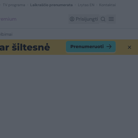
TV programa
Laikraščio prenumerata
Lrytas EN
Kontaktai
Premium
Prisijungti
lbimai