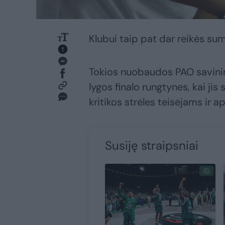
Klubui taip pat dar reikės su
Tokios nuobaudos PAO savinin
lygos finalo rungtynes, kai jis 
kritikos strėles teisėjams ir ap
Susiję straipsniai