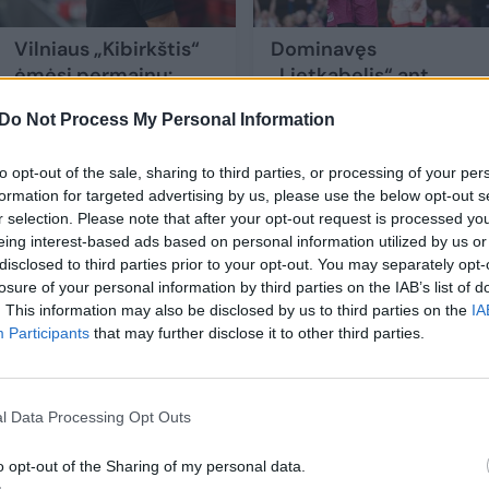
Vilniaus „Kibirkštis“
Dominavęs
ėmėsi permainų:
„Lietkabelis“ ant
ieškos naujo trenerio
menčių patiesė
Do Not Process My Personal Information
(1)
čempionus – LKL
pusfinalyje prireiks
to opt-out of the sale, sharing to third parties, or processing of your per
lemiamų rungtynių
formation for targeted advertising by us, please use the below opt-out s
(1)
r selection. Please note that after your opt-out request is processed y
eing interest-based ads based on personal information utilized by us or
disclosed to third parties prior to your opt-out. You may separately opt-
losure of your personal information by third parties on the IAB’s list of
. This information may also be disclosed by us to third parties on the
IA
Participants
that may further disclose it to other third parties.
oukas, kuris buvo nubaustas 1,1 tūkst. eurų bauda
l Data Processing Opt Outs
nnis Papapetrou dėl panašių kaltinimų nuobaudų
o opt-out of the Sharing of my personal data.