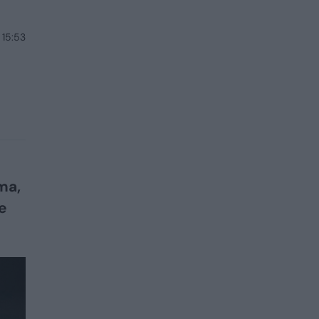
 15:53
ma,
e