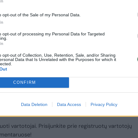
In
o opt-out of the Sale of my Personal Data.
rajame finalo mačo buvo nukeltas trečiasis
In
s institucijų ir PAO bei Pirėjo „Olympiakos“ atsto
to opt-out of processing my Personal Data for Targeted
s.
ing.
In
o opt-out of Collection, Use, Retention, Sale, and/or Sharing
tadienio vakarą. Ko kas serijoje vyrauja lygybė 1
ersonal Data that Is Unrelated with the Purposes for which it
lected.
Out
Rodyti daugiau žymių
CONFIRM
Data Deletion
Data Access
Privacy Policy
uoti vartotojai. Prisijunkite prie registruotų vartotojų
omentaruose!