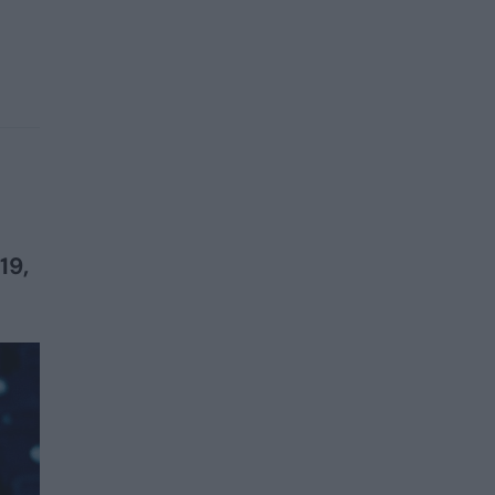
a
19,