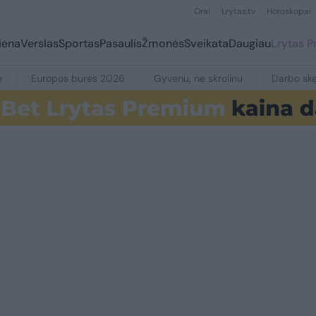
Orai
Lrytas.tv
Horoskopai
iena
Verslas
Sportas
Pasaulis
Žmonės
Sveikata
Daugiau
Lrytas 
e
Europos burės 2026
Gyvenu, ne skrolinu
Darbo ske