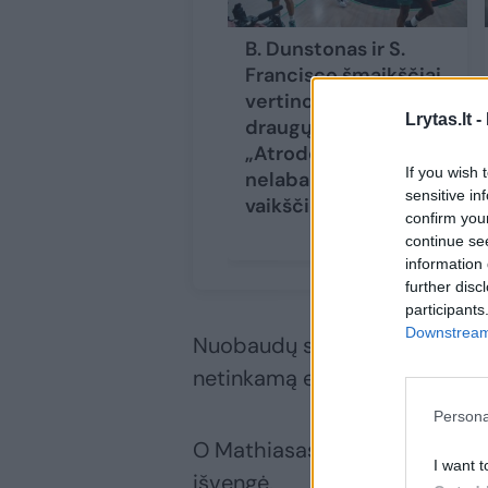
B. Dunstonas ir S.
Francisco šmaikščiai
vertino komandos
Lrytas.lt -
draugų stilių:
„Atrodo, kad jis
If you wish 
nelabai gali
sensitive in
vaikščioti“
confirm you
continue se
information 
further disc
participants
Downstream 
Nuobaudų sulaukė ir Kostas Sl
netinkamą elgesį su teisėju.
Persona
O Mathiasas Lessortas ir Ioa
I want t
išvengė.