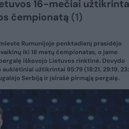
etuvos 16-mečiai užtikrint
pos čempionatą
(1)
mieste Rumunijoje penktadienį prasidėjo
vaikinų iki 16 metų čempionatas, o jame
pergalę iškovojo Lietuvos rinktinė. Dovydo
 auklėtiniai užtikrintai 95:79 (18:21, 29:19, 23:
galėjo Serbiją ir įsirašė pirmąją pergalę.