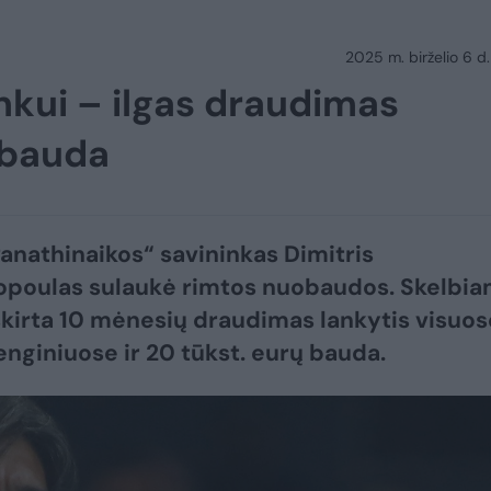
2025 m. birželio 6 d.
nkui – ilgas draudimas
 bauda
anathinaikos“ savininkas Dimitris
poulas sulaukė rimtos nuobaudos. Skelbia
skirta 10 mėnesių draudimas lankytis visuos
enginiuose ir 20 tūkst. eurų bauda.