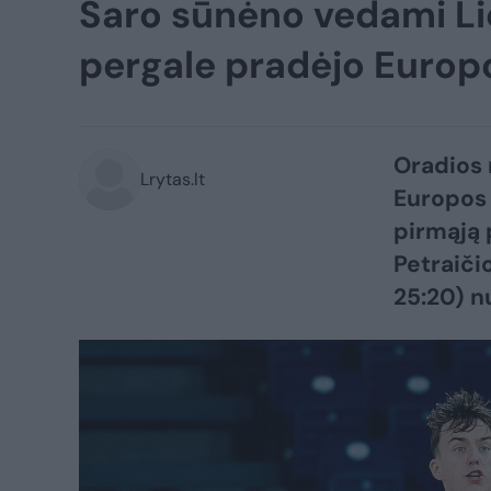
Šaro sūnėno vedami Li
pergale pradėjo Euro
Oradios 
Lrytas.lt
Europos 
pirmąją 
Petraičio
25:20) nu