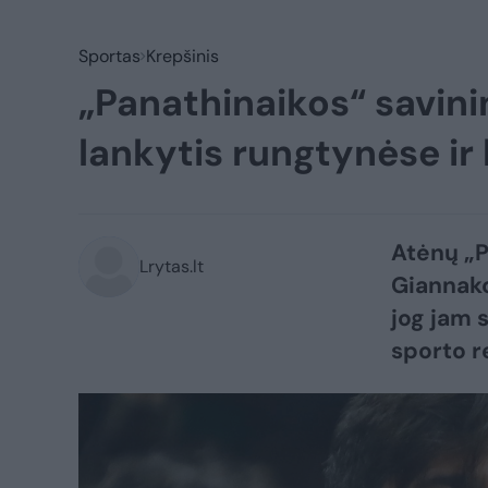
Sportas
Krepšinis
„Panathinaikos“ savini
lankytis rungtynėse ir
Atėnų „P
Lrytas.lt
Giannako
jog jam 
sporto r