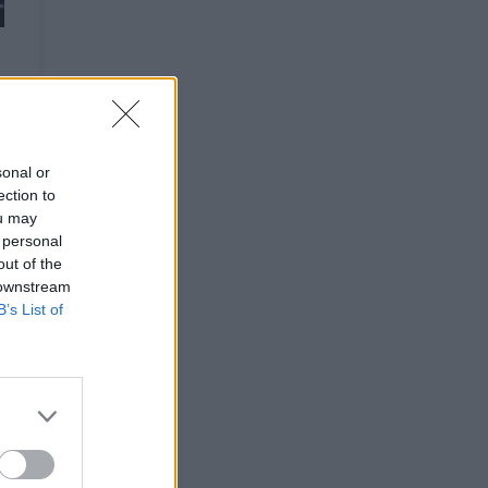
sonal or
ection to
ou may
 personal
out of the
 downstream
B’s List of
 už