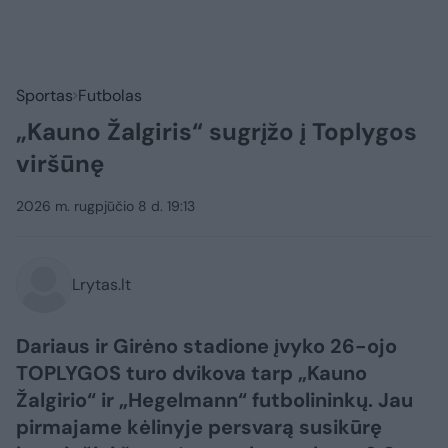
Sportas
Futbolas
„Kauno Žalgiris“ sugrįžo į Toplygos
viršūnę
2026 m. rugpjūčio 8 d. 19:13
Lrytas.lt
Dariaus ir Girėno stadione įvyko 26-ojo
TOPLYGOS turo dvikova tarp „Kauno
Žalgirio“ ir „Hegelmann“ futbolininkų. Jau
pirmajame kėlinyje persvarą susikūrę