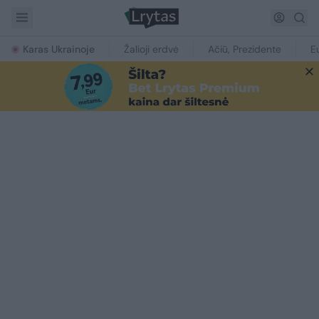
Karas Ukrainoje
Žalioji erdvė
Ačiū, Prezidente
E