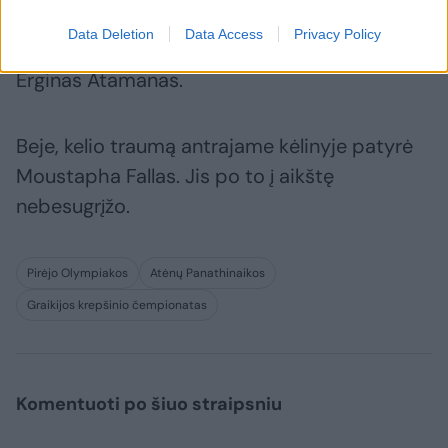
Data Deletion
Data Access
Privacy Policy
Aikštę anksčiau laiko paliko ir vėl išvarytas
Erginas Atamanas.
Beje, kelio traumą antrajame kėlinyje patyrė
Moustapha Fallas. Jis po to į aikštę
nebesugrįžo.
Pirėjo Olympiakos
Atėnų Panathinaikos
Graikijos krepšinio čempionatas
Komentuoti po šiuo straipsniu