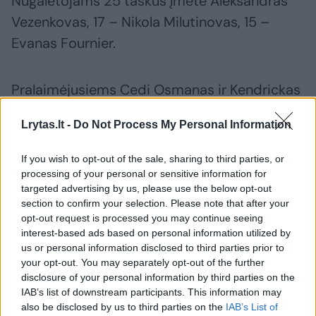
Nugalėtojams 25 taškus įmetė Aleksandras
Vezenkovas, 17 – Nikola Milutinovas, 15 –
Evanas Fournier.
Pralaimėjusiems Cedi Osmanas ir Kendrickas
Nunnas surinko po 25 taškus, 15 pridėjo
Lrytas.lt -
Do Not Process My Personal Information
Kostas Sloukas.
If you wish to opt-out of the sale, sharing to third parties, or
processing of your personal or sensitive information for
Susiję straipsniai
targeted advertising by us, please use the below opt-out
section to confirm your selection. Please note that after your
opt-out request is processed you may continue seeing
interest-based ads based on personal information utilized by
us or personal information disclosed to third parties prior to
your opt-out. You may separately opt-out of the further
disclosure of your personal information by third parties on the
IAB’s list of downstream participants. This information may
also be disclosed by us to third parties on the
IAB’s List of