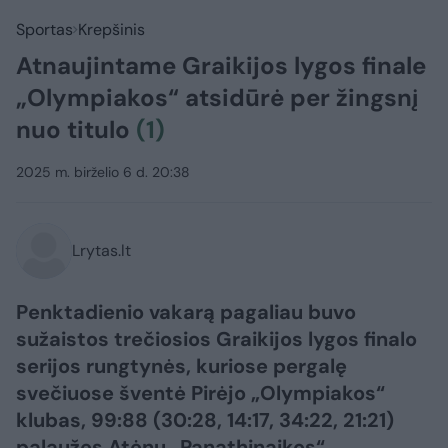
Sportas
Krepšinis
Atnaujintame Graikijos lygos finale
„Olympiakos“ atsidūrė per žingsnį
nuo titulo
(1)
2025 m. birželio 6 d. 20:38
Lrytas.lt
Penktadienio vakarą pagaliau buvo
sužaistos trečiosios Graikijos lygos finalo
serijos rungtynės, kuriose pergalę
svečiuose šventė Pirėjo „Olympiakos“
klubas, 99:88 (30:28, 14:17, 34:22, 21:21)
palaužęs Atėnų „Panathinaikos“.