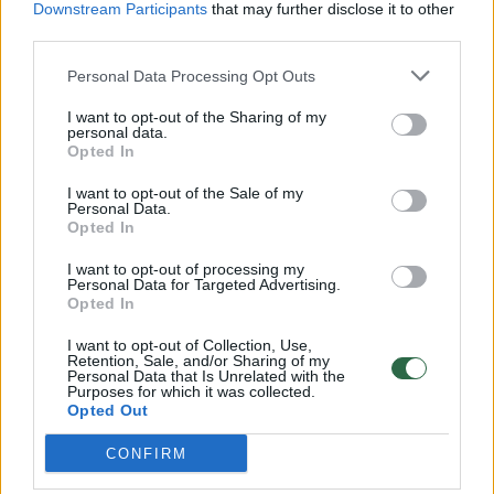
Downstream Participants
that may further disclose it to other
third parties.
Personal Data Processing Opt Outs
Lemiamą mačą pasitinkantis
Auklėtin
N.Čanakas apie likusias jėgas:
G. Žibėn
I want to opt-out of the Sharing of my
personal data.
„Jau dega ta raudona
prie sien
Opted In
lemputė“
(1)
I want to opt-out of the Sale of my
Personal Data.
Opted In
I want to opt-out of processing my
Personal Data for Targeted Advertising.
Rungtynėse vėl netrūko emocijų.
Opted In
I want to opt-out of Collection, Use,
Retention, Sale, and/or Sharing of my
Abiejų komandų suolai rungtynėse užsidirbo
Personal Data that Is Unrelated with the
Purposes for which it was collected.
technines pražangas, o iš aikštės už
Opted Out
nepadorų gestą varžovų sirgaliams buvo
CONFIRM
išvarytas ir Evanas Fournier.