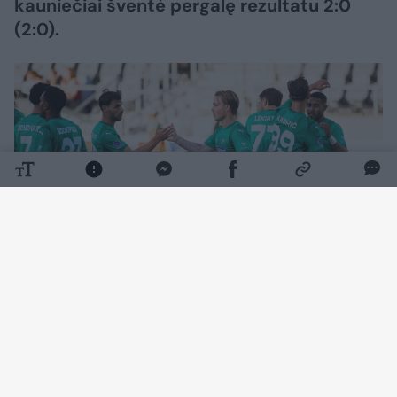
kauniečiai šventė pergalę rezultatu 2:0
(2:0).
Daugiau nuotraukų (12)
Rungtynių pradžia klostėsi ramiai – kartą
šalia žalgiriečių vartų smūgiavo Wesley
Gabrielis, o Željko Sopičius buvo priverstas