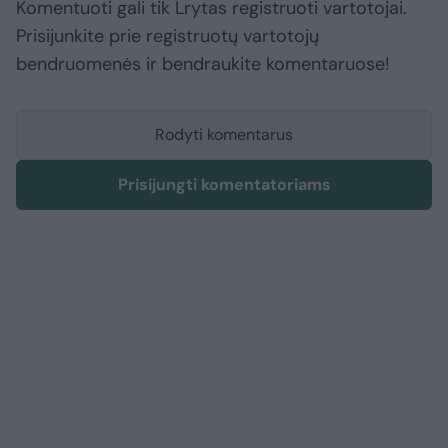
Komentuoti gali tik Lrytas registruoti vartotojai.
Prisijunkite prie registruotų vartotojų
bendruomenės ir bendraukite komentaruose!
Rodyti komentarus
Prisijungti komentatoriams