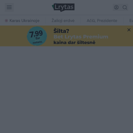
Karas Ukrainoje
Žalioji erdvė
Ačiū, Prezidente
E