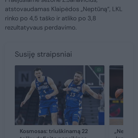
atstovaudamas Klaipėdos „Neptūną“, LKL
rinko po 4,5 taško ir atliko po 3,8
rezultatyvaus perdavimo.
Susiję straipsniai
Kosmosas: triuškinamą 22
„Neptūna