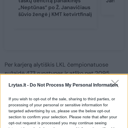
taškų deficitą panaikinęs
Janaviči
„Neptūnas“ po Ž. Janavičiaus
šūvio žengė į KMT ketvirtfinalį
Per karjerą alytiškis LKL čempionatuose
sužaidė 473 rungtynes ir atliko net 2095
rezultatyvius perdavimus. Tai yra LKL lygos
Lrytas.lt -
Do Not Process My Personal Information
rekordas.
If you wish to opt-out of the sale, sharing to third parties, or
processing of your personal or sensitive information for
36 metų 193 cm ūgio krepšininkas karjerą
targeted advertising by us, please use the below opt-out
pradėjo 2005 metais Alytaus klube, vėliau
section to confirm your selection. Please note that after your
opt-out request is processed you may continue seeing
persikėlė į Kauno „Žalgirio“ klubo sistemą, kur