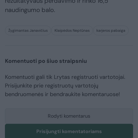
rezultatyvaus perdavimo ir rinko 16,5
naudingumo balo.
Žygimantas Janavičius
Klaipėdos Neptūnas
karjeros pabaiga
Komentuoti po šiuo straipsniu
Komentuoti gali tik Lrytas registruoti vartotojai.
Prisijunkite prie registruotų vartotojų
bendruomenės ir bendraukite komentaruose!
Rodyti komentarus
Prisijungti komentatoriams