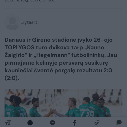
2026 m. rugpjūčio 8 d. 19:13
Lrytas.lt
Dariaus ir Girėno stadione įvyko 26-ojo
TOPLYGOS turo dvikova tarp „Kauno
Žalgirio“ ir „Hegelmann“ futbolininkų. Jau
pirmajame kėlinyje persvarą susikūrę
kauniečiai šventė pergalę rezultatu 2:0
(2:0).