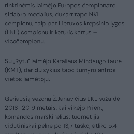
rinktinėmis laimėjo Europos čempionato
sidabro medalius, dukart tapo NKL
čempionu, taip pat Lietuvos krepšinio lygos
(LKL) čempionu ir keturis kartus –
vicečempionu.
Su „Rytu“ laimėjo Karaliaus Mindaugo taurę
(KMT), dar du sykius tapo turnyro antros
vietos laimėtoju.
Geriausią sezoną Ž.Janavičius LKL sužaidė
2018–2019 metais, kai vilkėjo Prienų
komandos marškinėlius: tuomet jis
vidutiniškai pelnė po 13,7 taško, atliko 5,4