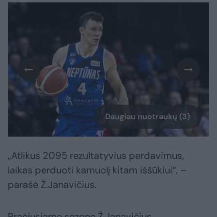
Daugiau nuotraukų (3)
„Atlikus 2095 rezultatyvius perdavimus,
laikas perduoti kamuolį kitam iššūkiui“, –
parašė Ž.Janavičius.
Praėjusiame sezone Ž.Janavičius,