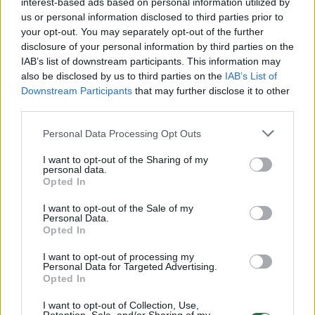
interest-based ads based on personal information utilized by
praleido ketverius metus.
us or personal information disclosed to third parties prior to
your opt-out. You may separately opt-out of the further
disclosure of your personal information by third parties on the
Ž.Janavičius taip pat atstovavo Kauno
IAB’s list of downstream participants. This information may
also be disclosed by us to third parties on the
IAB’s List of
„Aisčiams“, „Šiauliams“, Kauno „Baltams“,
Downstream Participants
that may further disclose it to other
Prienams, Vilniaus „Rytui“, Panevėžio
third parties.
„Lietkabeliui“, 2017–2018 m. buvo Vokietijos
Personal Data Processing Opt Outs
klubo Braunšveigo „Lowen“ nariu, o nuo 2019
I want to opt-out of the Sharing of my
metų rungtyniavo Klaipėdos „Neptūne“.
personal data.
Opted In
I want to opt-out of the Sale of my
Personal Data.
Opted In
I want to opt-out of processing my
Personal Data for Targeted Advertising.
Opted In
I want to opt-out of Collection, Use,