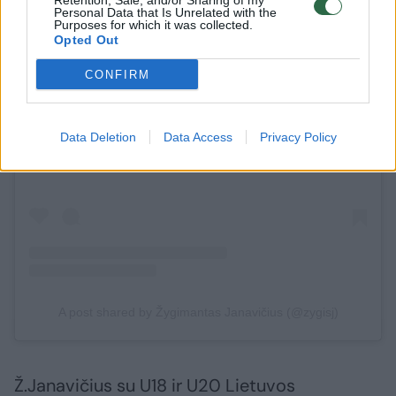
Retention, Sale, and/or Sharing of my
Personal Data that Is Unrelated with the
Purposes for which it was collected.
Opted Out
CONFIRM
View this post on Instagram
Data Deletion
Data Access
Privacy Policy
A post shared by Žygimantas Janavičius (@zygisj)
Ž.Janavičius su U18 ir U20 Lietuvos