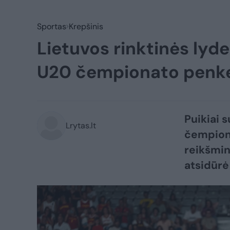
Sportas
Krepšinis
Lietuvos rinktinės lyd
U20 čempionato penk
Puikiai 
Lrytas.lt
čempiona
reikšmin
atsidūrė