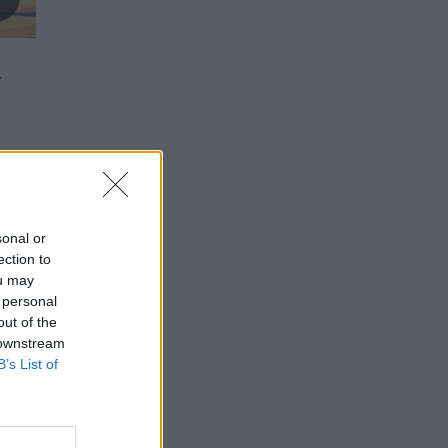
–
sonal or
ection to
ou may
 personal
out of the
 downstream
B’s List of