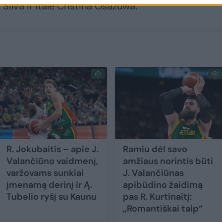
ilva ir italė Cristina Osazuwa.
R. Jokubaitis – apie J.
Ramiu dėl savo
Valančiūno vaidmenį,
amžiaus norintis būti
varžovams sunkiai
J. Valančiūnas
įmenamą derinį ir Ą.
apibūdino žaidimą
Tubelio ryšį su Kaunu
pas R. Kurtinaitį:
„Romantiškai taip“