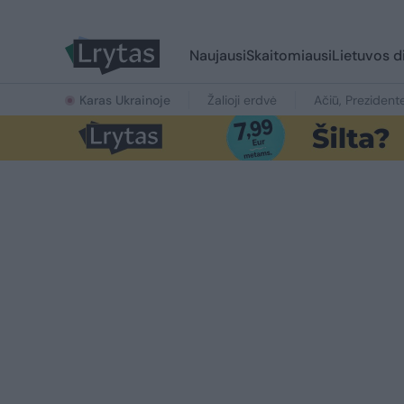
Naujausi
Skaitomiausi
Lietuvos d
Karas Ukrainoje
Žalioji erdvė
Ačiū, Prezident