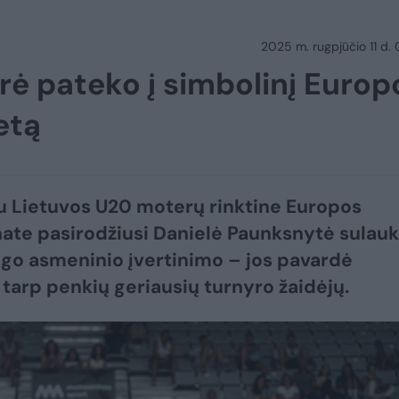
2025 m. rugpjūčio 11 d.
erė pateko į simbolinį Europ
etą
su Lietuvos U20 moterų rinktine Europos
te pasirodžiusi Danielė Paunksnytė sulau
go asmeninio įvertinimo – jos pavardė
 tarp penkių geriausių turnyro žaidėjų.