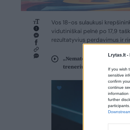
Vos 18-os sulaukusi krepšini
vidutiniškai pelnė po 17,9 taš
rezultatyvius perdavimus ir r
Lrytas.lt -
„Nematoma pusė“ su E. Sta
trenerius, privalomos per
If you wish 
sensitive in
confirm you
continue se
information 
further disc
participants
Downstream 