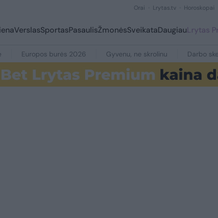
Orai
Lrytas.tv
Horoskopai
iena
Verslas
Sportas
Pasaulis
Žmonės
Sveikata
Daugiau
Lrytas 
e
Europos burės 2026
Gyvenu, ne skrolinu
Darbo ske