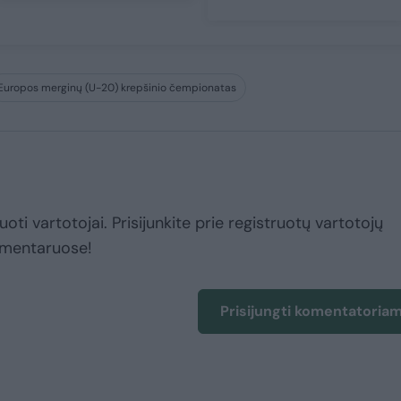
Europos merginų (U-20) krepšinio čempionatas
uoti vartotojai. Prisijunkite prie registruotų vartotojų
omentaruose!
Prisijungti komentatoria