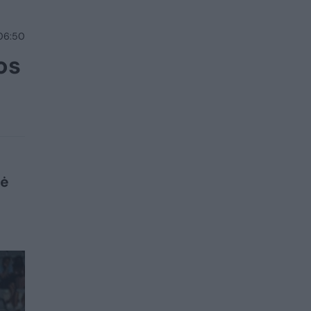
 06:50
os
kė