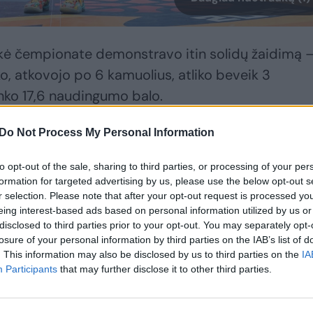
nkė čempionate demonstravo itin solidų žaidimą 
ko, atkovojo po 6 kamuolius, atliko beveik 3
inko 17,6 naudingumo balo.
Do Not Process My Personal Information
nkevičiumi: Mukasos vilionės, investicijos į
galės
to opt-out of the sale, sharing to third parties, or processing of your per
formation for targeted advertising by us, please use the below opt-out s
r selection. Please note that after your opt-out request is processed y
eing interest-based ads based on personal information utilized by us or
disclosed to third parties prior to your opt-out. You may separately opt-
losure of your personal information by third parties on the IAB’s list of
. This information may also be disclosed by us to third parties on the
IA
Participants
that may further disclose it to other third parties.