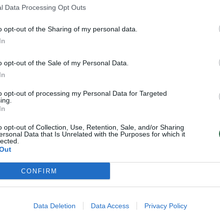
l Data Processing Opt Outs
o opt-out of the Sharing of my personal data.
In
o opt-out of the Sale of my Personal Data.
In
to opt-out of processing my Personal Data for Targeted
ing.
In
o opt-out of Collection, Use, Retention, Sale, and/or Sharing
ersonal Data that Is Unrelated with the Purposes for which it
lected.
 – neeilinis individualus šou dvikovoje su Izraeli
Out
elnė net 43 taškus – tai buvo geriausias rezultat
CONFIRM
pelnytus taškus vienose rungtynėse.
Data Deletion
Data Access
Privacy Policy
pateko MVP pripažinta ispanė Gina Garcia, latvė R