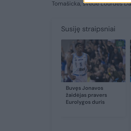
Tomašicka, švedė Lourdes Da S
Susiję straipsniai
Buvęs Jonavos
žaidėjas pravers
Eurolygos duris