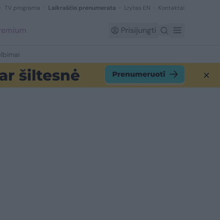
TV programa
Laikraščio prenumerata
Lrytas EN
Kontaktai
Premium
Prisijungti
lbimai