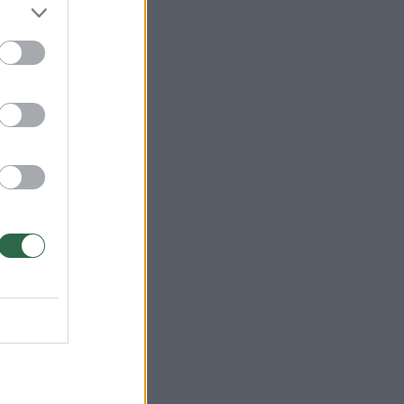
o
as
aina