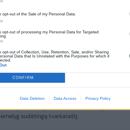
In
o opt-out of the Sale of my Personal Data.
In
ai“, – reagavo buvęs R.Jokubaičio klubas „Barcelon
zonus nuo 2021-ųjų iki 2024-ųjų.
to opt-out of processing my Personal Data for Targeted
ing.
In
n) Išlik stiprus, Rokai. Greito sveikimo“, –
o opt-out of Collection, Use, Retention, Sale, and/or Sharing
ersonal Data that Is Unrelated with the Purposes for which it
ukrainiečių sporto komentatorius Oleksandras Proš
lected.
Out
CONFIRM
jo“, – apie R.Jokubaitį rašė žymus Graikijos
Data Deletion
Data Access
Privacy Policy
 tai, ką akcentuoja ir ne vienas rinktinių treneris a
pernelyg sudėtingą tvarkaraštį.