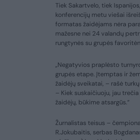
Tiek Sakartvelo, tiek Ispanij
konferencijų metu viešai išr
formatas žaidėjams nėra paran
mažesne nei 24 valandų pertrau
rungtynės su grupės favorit
„Negatyvios praplėsto turnyr
grupės etape. Įtemptas ir žem
žaidėjų sveikatai, – rašė turk
– Kiek suskaičiuoju, jau treči
žaidėjų, būkime atsargūs.“
Žurnalistas teisus – čempiona
R.Jokubaitis, serbas Bogdana