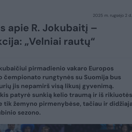
2025 m. rugsėjo 2 d.
s apie R. Jokubaitį –
cija: „Velniai rautų“
kubaičiui pirmadienio vakaro Europos
o čempionato rungtynės su Suomija bus
urių jis nepamirš visą likusį gyvenimą.
kis patyrė sunkią kelio traumą ir iš rikiuotė
ne tik žemyno pirmenybėse, tačiau ir didžiaja
ubinio sezono.