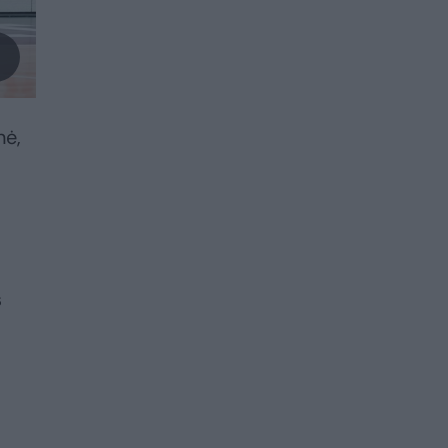
nė,
s