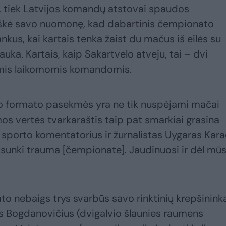
os, tiek Latvijos komandų atstovai spaudos
eiškė savo nuomonę, kad dabartinis čempionato
kus, kai kartais tenka žaist du mačus iš eilės su
ka. Kartais, kaip Sakartvelo atveju, tai – dvi
ėmis laikomomis komandomis.
o formato pasekmės yra ne tik nuspėjami mačai
os vertės tvarkaraštis taip pat smarkiai grasina
ų sporto komentatorius ir žurnalistas Uygaras Kara
a sunki trauma [čempionate]. Jaudinuosi ir dėl mū
to nebaigs trys svarbūs savo rinktinių krepšininka
s Bogdanovičius (dvigalvio šlaunies raumens