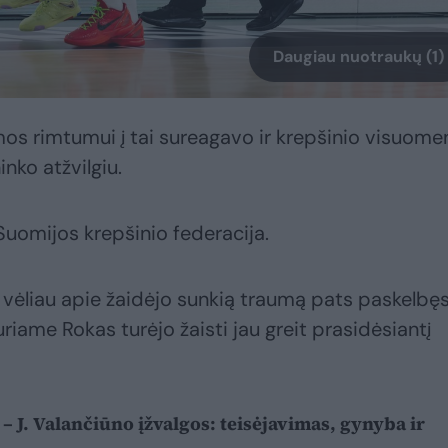
Daugiau nuotraukų (1)
os rimtumui į tai sureagavo ir krepšinio visuome
nko atžvilgiu.
 Suomijos krepšinio federacija.
r vėliau apie žaidėjo sunkią traumą pats paskelbę
iame Rokas turėjo žaisti jau greit prasidėsiantį
– J. Valančiūno įžvalgos: teisėjavimas, gynyba ir