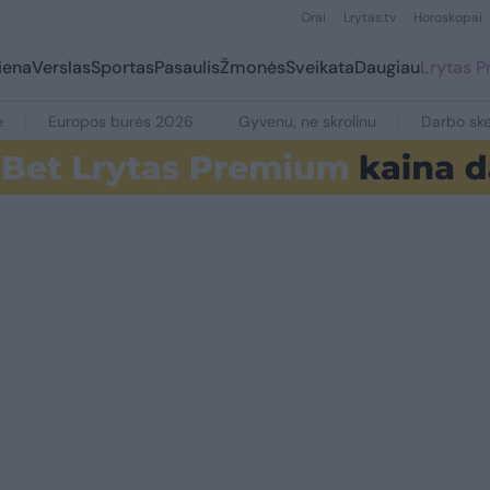
Orai
Lrytas.tv
Horoskopai
iena
Verslas
Sportas
Pasaulis
Žmonės
Sveikata
Daugiau
Lrytas 
e
Europos burės 2026
Gyvenu, ne skrolinu
Darbo ske