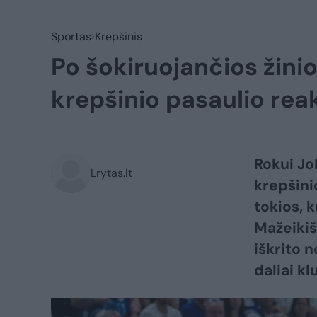
Sportas
Krepšinis
Po šokiruojančios žinio
krepšinio pasaulio reak
Rokui Jo
Lrytas.lt
krepšini
tokios, k
Mažeikiš
iškrito 
daliai kl