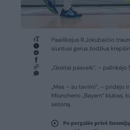
Paaiškėjus R.Jokubaičio traum
siuntusi gerus žodžius krepšini
„Greitai pasveik“, – palinkėjo
„Mes – su tavimi“, – pridėjo i
Miuncheno „Bayern“ klubas, kur
sezoną.
Po pergalės prieš Suomiją 