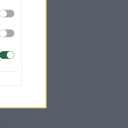
a“,
uta.
r