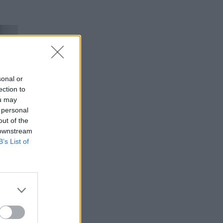
sonal or
ection to
ou may
 personal
out of the
 downstream
B’s List of