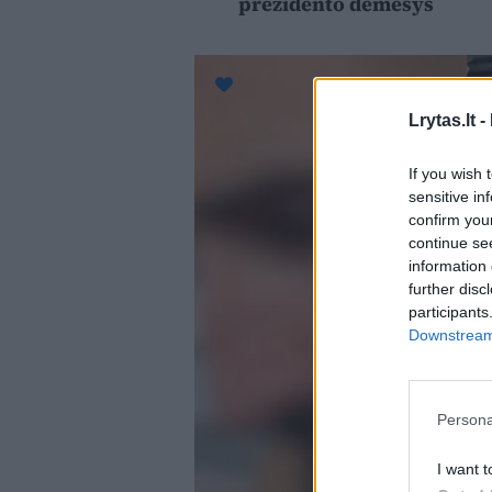
prezidento dėmesys
Lrytas.lt -
If you wish 
sensitive in
confirm you
continue se
information 
further disc
participants
Downstream 
Persona
I want t