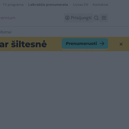
TV programa
Laikraščio prenumerata
Lrytas EN
Kontaktai
Premium
Prisijungti
lbimai