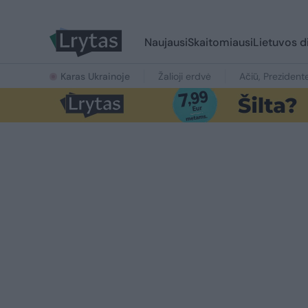
Naujausi
Skaitomiausi
Lietuvos d
Karas Ukrainoje
Žalioji erdvė
Ačiū, Prezident