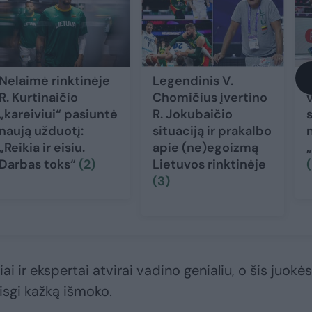
Nelaimė rinktinėje
Legendinis V.
R. Kurtinaičio
Chomičius įvertino
„kareiviui“ pasiuntė
R. Jokubaičio
naują užduotį:
situaciją ir prakalbo
„Reikia ir eisiu.
apie (ne)egoizmą
Darbas toks“
(2)
Lietuvos rinktinėje
(3)
i ir ekspertai atvirai vadino genialiu, o šis juokės
isgi kažką išmoko.