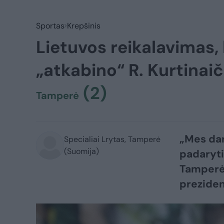
Sportas
Krepšinis
Lietuvos reikalavimas, 
„atkabino“ R. Kurtinaič
(2)
Tamperė
„Mes dar
Specialiai Lrytas, Tamperė
(Suomija)
padaryti
Tamperėj
preziden