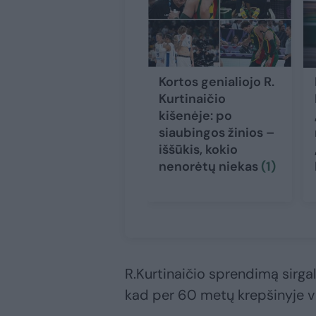
Kortos genialiojo R.
Kurtinaičio
kišenėje: po
siaubingos žinios –
iššūkis, kokio
nenorėtų niekas
(1)
R.Kurtinaičio sprendimą sirgalia
kad per 60 metų krepšinyje v