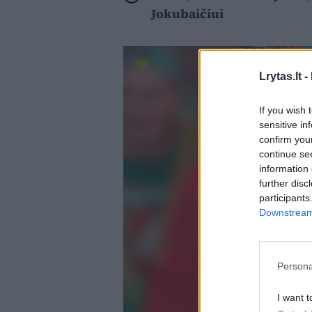
Jokubaičiui
Lrytas.lt -
If you wish 
sensitive in
confirm you
continue se
information 
further disc
participants
Downstream 
Persona
I want t