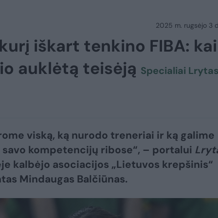
2025 m. rugsėjo 3 d.
kurį iškart tenkino FIBA: ka
io auklėtą teisėją
Specialiai Lrytas
ome viską, ką nurodo treneriai ir ką galime
 savo kompetencijų ribose“, – portalui
Lryt
e kalbėjo asociacijos „Lietuvos krepšinis“
tas Mindaugas Balčiūnas.