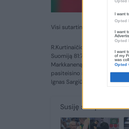
Opted 
I want t
Opted 
Visi sutartinai iš Tamperės i
I want 
Advertis
Opted 
R.Kurtinaičio ir Tomo Pačėso 
I want t
Suomiją 81:78 ir nutildyti iki 
of my P
was col
Markkaneną. Sprendimas šį at
Opted 
pasiteisino su kaupu. L.Markkan
Ignas Sargiūnas.
Susiję straipsniai