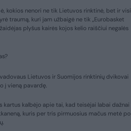
 kokios nenori ne tik Lietuvos rinktinė, bet ir visi
tyrė traumą, kuri jam užbaigė ne tik „Eurobasket
žaidėjas plyšus kairės kojos kelio raiščiui negalės
as?
 vadovaus Lietuvos ir Suomijos rinktinių dvikovai
vo į vieną pavardę.
lis kartus kalbėjo apie tai, kad teisėjai labai dažnai
kkaneną, kuris per tris pirmuosius mačus metė po
ų.