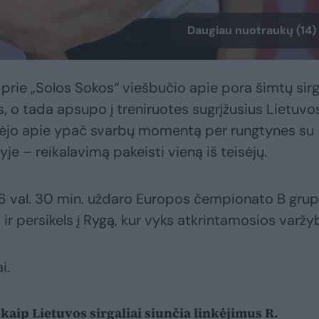
Daugiau nuotraukų (14)
rie „Solos Sokos“ viešbučio apie pora šimtų sirg
s, o tada apsupo į treniruotes sugrįžusius Lietuvo
albėjo apie ypač svarbų momentą per rungtynes su
lyje – reikalavimą pakeisti vieną iš teisėjų.
 16 val. 30 min. uždaro Europos čempionato B gru
ir persikels į Rygą, kur vyks atkrintamosios varžy
i.
kaip Lietuvos sirgaliai siunčia linkėjimus R.