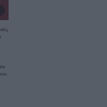
alių
s
pės
bos.