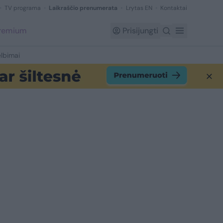
TV programa
Laikraščio prenumerata
Lrytas EN
Kontaktai
Premium
Prisijungti
lbimai