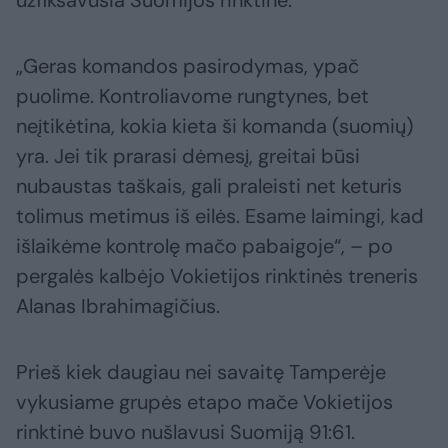
užfiksavusia Suomijos rinktine.
„Geras komandos pasirodymas, ypač
puolime. Kontroliavome rungtynes, bet
neįtikėtina, kokia kieta ši komanda (suomių)
yra. Jei tik prarasi dėmesį, greitai būsi
nubaustas taškais, gali praleisti net keturis
tolimus metimus iš eilės. Esame laimingi, kad
išlaikėme kontrolę mačo pabaigoje“, – po
pergalės kalbėjo Vokietijos rinktinės treneris
Alanas Ibrahimagičius.
Prieš kiek daugiau nei savaitę Tamperėje
vykusiame grupės etapo mače Vokietijos
rinktinė buvo nušlavusi Suomiją 91:61.