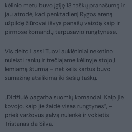
kėlinio metu buvo įgiję 18 taškų pranašumą ir
jau atrodė, kad penktadienį Rygos areną
užpildę žiūrovai išvys panašų vaizdą kaip ir
pirmose komandų tarpusavio rungtynėse.
Vis dėlto Lassi Tuovi auklėtiniai neketino
nuleisti rankų ir trečiajame kėlinyje stojo į
lemiamą šturmą – net kelis kartus buvo
sumažinę atsilikimą iki šešių taškų.
„Didžiulė pagarba suomių komandai. Kaip jie
kovojo, kaip jie žaidė visas rungtynes“, –
prieš varžovus galvą nulenkė ir vokietis
Tristanas da Silva.