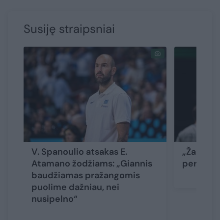
Susiję straipsniai
V. Spanoulio atsakas E.
„Žalgiris
Atamano žodžiams: „Giannis
pergalę 
baudžiamas pražangomis
puolime dažniau, nei
nusipelno“