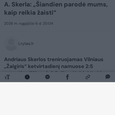
A. Skerla: „Šiandien parodė mums,
kaip reikia žaisti“
2026 m. rugpjūčio 6 d. 20:04
Lrytas.lt
Andriaus Skerlos treniruojamas Vilniaus
„Žalgiris“ ketvirtadienį namuose 2:5
neturėjo vilčių prieš Splito „Hajduk“ ekipą.
Lietuvos sostinės klubo strategui po
rungtynių liko tik nusilenkti prieš varžovų
talentą, tačiau tuo pačiu A. Skerla
pasidžiaugė ir pozityviais momentais.