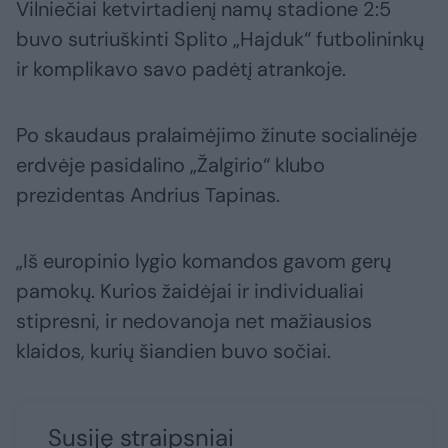
Vilniečiai ketvirtadienį namų stadione 2:5
buvo sutriuškinti Splito „Hajduk“ futbolininkų
ir komplikavo savo padėtį atrankoje.
Po skaudaus pralaimėjimo žinute socialinėje
erdvėje pasidalino „Žalgirio“ klubo
prezidentas Andrius Tapinas.
„Iš europinio lygio komandos gavom gerų
pamokų. Kurios žaidėjai ir individualiai
stipresni, ir nedovanoja net mažiausios
klaidos, kurių šiandien buvo sočiai.
Susiję straipsniai