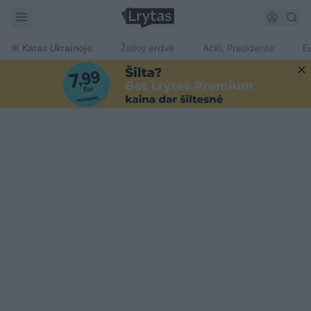
Karas Ukrainoje
Žalioji erdvė
Ačiū, Prezidente
E