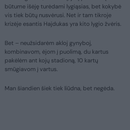
būtume išėję turėdami lygiąsias, bet kokybė
vis tiek būtų nusvėrusi. Net ir tam tikroje
krizėje esantis Hajdukas yra kito lygio žvėris.
Bet – neužsidarėm akloj gynyboj,
kombinavom, ėjom į puolimą, du kartus
pakėlėm ant kojų stadioną, 10 kartų
smūgiavom į vartus.
Man šiandien šiek tiek liūdna, bet negėda.