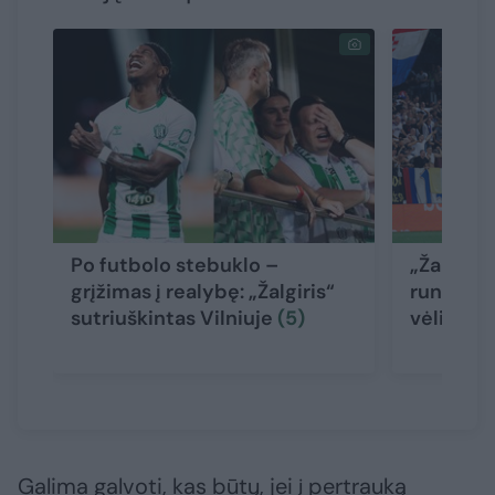
Po futbolo stebuklo –
„Žalgirio
grįžimas į realybę: „Žalgiris“
rungtynė
sutriuškintas Vilniuje
(5)
vėliava
Galima galvoti, kas būtų, jei į pertrauką