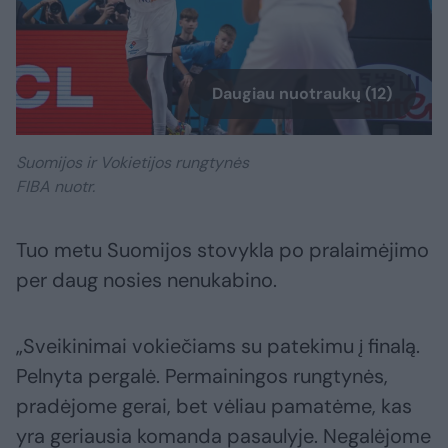
Daugiau nuotraukų (12)
Suomijos ir Vokietijos rungtynės
FIBA nuotr.
Tuo metu Suomijos stovykla po pralaimėjimo
per daug nosies nenukabino.
„Sveikinimai vokiečiams su patekimu į finalą.
Pelnyta pergalė. Permainingos rungtynės,
pradėjome gerai, bet vėliau pamatėme, kas
yra geriausia komanda pasaulyje. Negalėjome