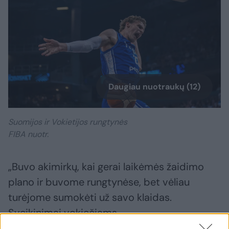
Daugiau nuotraukų (12)
Suomijos ir Vokietijos rungtynės
FIBA nuotr.
„Buvo akimirkų, kai gerai laikėmės žaidimo
plano ir buvome rungtynėse, bet vėliau
turėjome sumokėti už savo klaidas.
Sveikinimai vokiečiams.