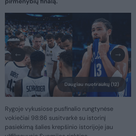
pirmenybių finalą.
Daugiau nuotraukų (12)
Rygoje vykusiose pusfinalio rungtynėse
vokiečiai 98:86 susitvarkė su istorinį
pasiekimą šalies krepšinio istorijoje jau