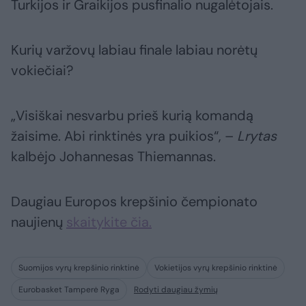
Turkijos ir Graikijos pusfinalio nugalėtojais.
Kurių varžovų labiau finale labiau norėtų
vokiečiai?
„Visiškai nesvarbu prieš kurią komandą
žaisime. Abi rinktinės yra puikios“, –
Lrytas
kalbėjo Johannesas Thiemannas.
Daugiau Europos krepšinio čempionato
naujienų
skaitykite čia.
Suomijos vyrų krepšinio rinktinė
Vokietijos vyrų krepšinio rinktinė
Eurobasket Tamperė Ryga
Rodyti daugiau žymių