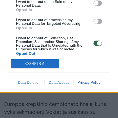
I want to opt-out of the Sale of my
Personal Data.
Opted In
I want to opt-out of processing my
Personal Data for Targeted Advertising.
Opted In
I want to opt-out of Collection, Use,
Retention, Sale, and/or Sharing of my
Personal Data that Is Unrelated with the
Purposes for which it was collected.
Opted Out
Daugiau nuotraukų (12)
CONFIRM
Suomijos ir Vokietijos rungtynės
Data Deletion
Data Access
Privacy Policy
FIBA nuotr.
Europos krepšinio čempionato finale, kuris
vyks sekmadienį, Vokietija susikaus su