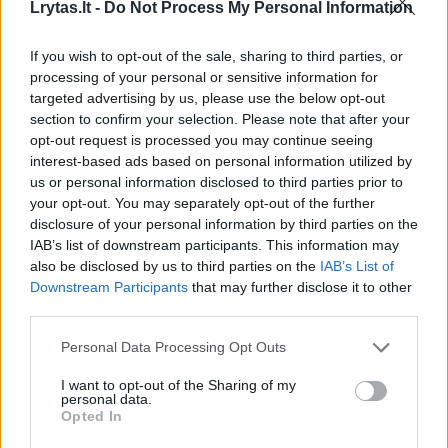
Lrytas.lt -
Do Not Process My Personal Information
Komandos draugų papildomai įkvėpti nereiks
If you wish to opt-out of the sale, sharing to third parties, or
(kovoje dėl bronzos). Žaidėjai bus pasiruošę.
processing of your personal or sensitive information for
Mes buvome pralaimėję rungtynes ir
targeted advertising by us, please use the below opt-out
section to confirm your selection. Please note that after your
anksčiau, o vėliau atsispirdavome ir
opt-out request is processed you may continue seeing
tapdavome geresne komanda. Nesijaudinu,
interest-based ads based on personal information utilized by
vaikinai neturėtų būti nusivylę.
us or personal information disclosed to third parties prior to
your opt-out. You may separately opt-out of the further
disclosure of your personal information by third parties on the
IAB’s list of downstream participants. This information may
Tam, kad nugalėtume Vokietiją, reikia geros
also be disclosed by us to third parties on the
IAB’s List of
dienos, šiandien ji nebuvo tokia. Kai mes
Downstream Participants
that may further disclose it to other
paliksime šią areną, visos akys kryps į
third parties.
sekmadienį, pasimokysime iš klaidų, būsime
Personal Data Processing Opt Outs
alkani“, – teigė „Utah Jazz“ atsovaujantis
I want to opt-out of the Sharing of my
suomis.
personal data.
Opted In