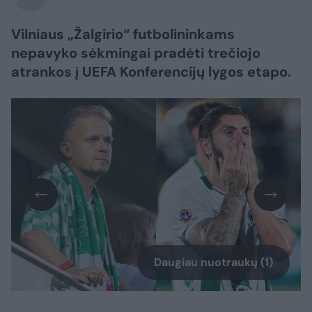
Vilniaus „Žalgirio“ futbolininkams
nepavyko sėkmingai pradėti trečiojo
atrankos į UEFA Konferencijų lygos etapo.
Daugiau nuotraukų (1)