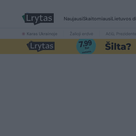
Naujausi
Skaitomiausi
Lietuvos d
Karas Ukrainoje
Žalioji erdvė
Ačiū, Prezident