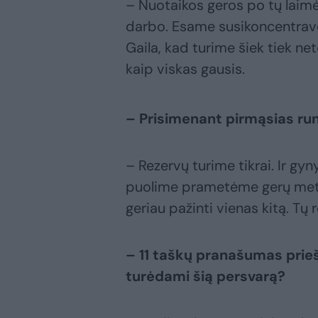
– Nuotaikos geros po tų laim
darbo. Esame susikoncentrav
Gaila, kad turime šiek tiek ne
kaip viskas gausis.
– Prisimenant pirmąsias r
– Rezervų turime tikrai. Ir gy
puolime prametėme gerų meti
geriau pažinti vienas kitą. Tų r
– 11 taškų pranašumas prieš
turėdami šią persvarą?