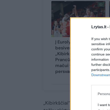
Lrytas.lt -
If you wish 
Į Eurolygą
sensitive in
besiveržianti
confirm you
„Kibirkštis“ į
continue se
Prancūziją lemiamam
information 
further disc
mačui vežasi 11 taškų
participants
persvarą
Downstream 
Persona
„Kibirkščiai“ norint patekti į 
I want t