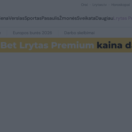
Orai
Lrytas.tv
Horoskopai
iena
Verslas
Sportas
Pasaulis
Žmonės
Sveikata
Daugiau
Lrytas 
e
Europos burės 2026
Darbo skelbimai