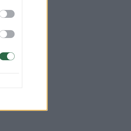
u
onę,
otę