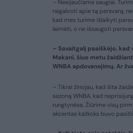
– Nesijaučiame saugiai. Turime
negalvoti apie tą persvarą, ne
kad mes turime išlaikyti persv
laimėti, o ne išsaugoti persva
– Savaitgalį paaiškėjo, kad
Makani, šiuo metu žaidžian
WNBA apdovanojimų. Ar žval
– Tikrai žinojau, kad šita žaid
sezoną WNBA, kad neprisijung
rungtynėse. Žiūrime visų pirma
akcentas kažkoks buvo pasižiūr