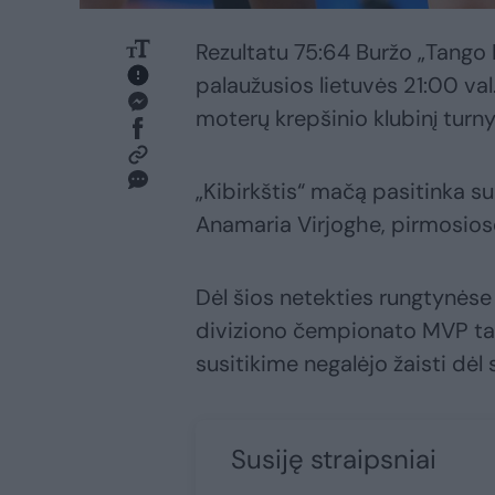
Rezultatu 75:64 Buržo „Tango B
palaužusios lietuvės 21:00 val.
moterų krepšinio klubinį turn
„Kibirkštis“ mačą pasitinka 
Anamaria Virjoghe, pirmosiose
Dėl šios netekties rungtynėse
diviziono čempionato MVP tap
susitikime negalėjo žaisti dėl
Susiję straipsniai