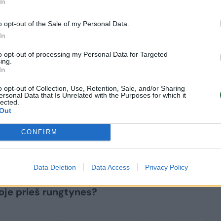
pralaimėjimas 1-10 taškų skirtumu atidarytų duris
In
ią žemyno klubinį turnyrą pirmą kartą po 13 metų.
o opt-out of the Sale of my Personal Data.
In
 Stanišausko mintys apie lemiamą dvikovą.
to opt-out of processing my Personal Data for Targeted
ing.
In
o opt-out of Collection, Use, Retention, Sale, and/or Sharing
ersonal Data that Is Unrelated with the Purposes for which it
lected.
Out
ngva, gana ilga. Ankstyvas išvykimas anksti ryte. D
su, aišku, neprideda energijos daug. Įveikėme keli
CONFIRM
pasitreniravome, rytoj dar turime rytinę treniru
ruošę rungtynėms.
Data Deletion
Data Access
Privacy Policy
je prieš rungtynes?