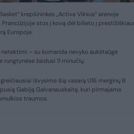
asket“ krepšininkes „Active Vilnius“ arenoje
 Prancūzijoje stos į kovą dėl bilieto į prestižiškiau
yrą Europoje.
su netektimi – su komanda nevyko aukštaūgė
 rungtynėse žaidusi 11 minučių.
 greičiausiai išvysime šią vasarą U16 merginų B
usią Gabiją Galvanauskaitę, kuri pirmajame
 smulkios traumos.