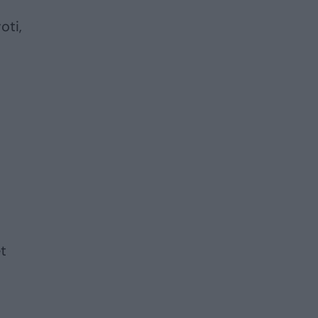
oti,
et