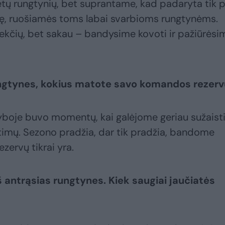
ėtų rungtynių, bet suprantame, kad padaryta tik 
ę, ruošiamės toms labai svarbioms rungtynėms.
tekčių, bet sakau – bandysime kovoti ir pažiūrėsi
ungtynes, kokius matote savo komandos rezer
nyboje buvo momentų, kai galėjome geriau sužaisti,
mų. Sezono pradžia, dar tik pradžia, bandome
ezervų tikrai yra.
 antrąsias rungtynes. Kiek saugiai jaučiatės