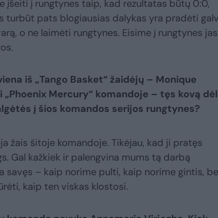
 įšeiti į rungtynes taip, kad rezultatas būtų 0:0,
s turbūt pats blogiausias dalykas yra pradėti galv
arą, o ne laimėti rungtynes. Eisime į rungtynes jas
ros.
 viena iš „Tango Basket“ žaidėjų – Monique
ti „Phoenix Mercury“ komandoje – tęs kovą dėl
gėtės į šios komandos serijos rungtynes?
ėja žais šitoje komandoje. Tikėjau, kad ji pratęs
s. Gal kažkiek ir palengvina mums tą darbą
 savęs – kaip norime pulti, kaip norime gintis, b
ėti, kaip ten viskas klostosi.