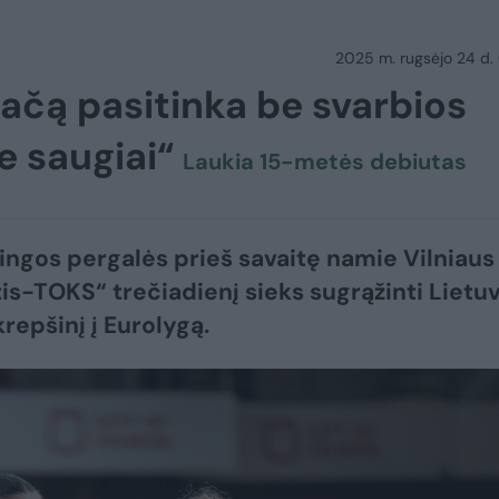
2025 m. rugsėjo 24 d.
ačą pasitinka be svarbios
e saugiai“
Laukia 15-metės debiutas
ingos pergalės prieš savaitę namie Vilniaus
tis-TOKS“ trečiadienį sieks sugrąžinti Lietu
repšinį į Eurolygą.