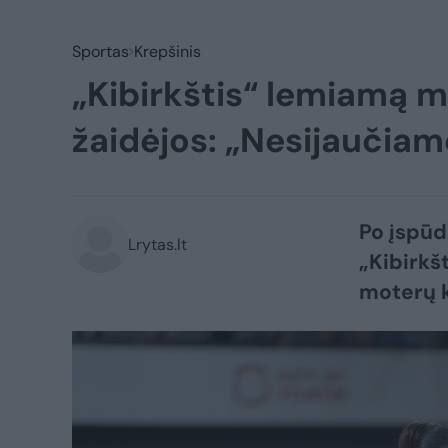
Sportas
Krepšinis
„Kibirkštis“ lemiamą m
žaidėjos: „Nesijaučiam
Po įspūd
Lrytas.lt
„Kibirkš
moterų k