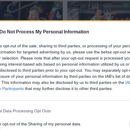
Do Not Process My Personal Information
to opt-out of the sale, sharing to third parties, or processing of your per
Tortą po rungtynių
Nuostabų
formation for targeted advertising by us, please use the below opt-out s
valgysiantis
pasirodymą
r selection. Please note that after your opt-out request is processed y
„Kibirkšties“ treneris
surengusi K.
eing interest-based ads based on personal information utilized by us or
– apie K. Nacickaitę ir
Nacickaitė-van der
disclosed to third parties prior to your opt-out. You may separately opt-
losure of your personal information by third parties on the IAB’s list of
šalia esančią
Horst: „Geras
. This information may also be disclosed by us to third parties on the
IA
Eurolygą
(1)
jausmas laimėti“
Participants
that may further disclose it to other third parties.
l Data Processing Opt Outs
moterų Eurolygą reikia nepralaimėti didesniu nei 10
o opt-out of the Sharing of my personal data.