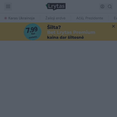
Karas Ukrainoje
Žalioji erdvė
Ačiū, Prezidente
E