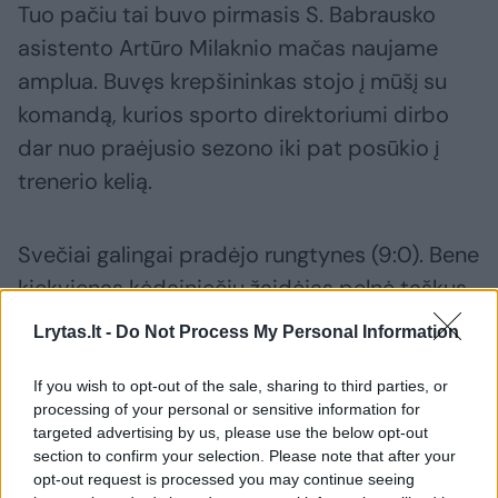
Tuo pačiu tai buvo pirmasis S. Babrausko
asistento Artūro Milaknio mačas naujame
amplua. Buvęs krepšininkas stojo į mūšį su
komandą, kurios sporto direktoriumi dirbo
dar nuo praėjusio sezono iki pat posūkio į
trenerio kelią.
Svečiai galingai pradėjo rungtynes (9:0). Bene
kiekvienas kėdainiečių žaidėjas pelnė taškus,
o toks solidus visų indėlis jau po pirmojo
Lrytas.lt -
Do Not Process My Personal Information
ketvirčio leido pabėgti nuo oponentų per
saugų atstumą – 32:15.
If you wish to opt-out of the sale, sharing to third parties, or
processing of your personal or sensitive information for
targeted advertising by us, please use the below opt-out
section to confirm your selection. Please note that after your
Skirtumas nenustojo augti ir antrajame
opt-out request is processed you may continue seeing
kėlinyje, kuomet po Tony Perkinso epizodų