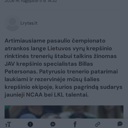
2026 m. rugpjūčio 5 d. 14:32
Lrytas.lt
Artimiausiame pasaulio čempionato
atrankos lange Lietuvos vyrų krepšinio
rinktinės trenerių štabui talkins žinomas
JAV krepšinio specialistas Billas
Petersonas. Patyrusio trenerio patarimai
laukiami ir rezervinėje mūsų šalies
krepšinio ekipoje, kurios pagrindą sudarys
jaunieji NCAA bei LKL talentai.