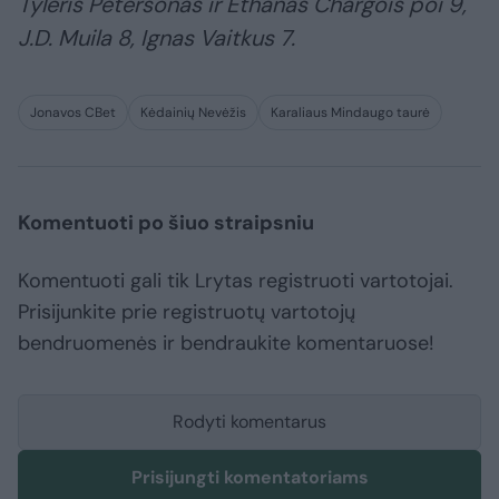
Tyleris Petersonas ir Ethanas Chargois poi 9,
J.D. Muila 8, Ignas Vaitkus 7.
Jonavos CBet
Kėdainių Nevėžis
Karaliaus Mindaugo taurė
Komentuoti po šiuo straipsniu
Komentuoti gali tik Lrytas registruoti vartotojai.
Prisijunkite prie registruotų vartotojų
bendruomenės ir bendraukite komentaruose!
Rodyti komentarus
Prisijungti komentatoriams