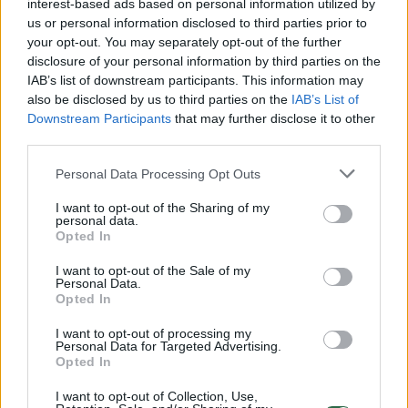
interest-based ads based on personal information utilized by
puolime komandas jau skyrė daugiau nei 20
us or personal information disclosed to third parties prior to
your opt-out. You may separately opt-out of the further
taškų – 40:18. Nors jonaviečiai stabilizavo
disclosure of your personal information by third parties on the
padėtį, tai niekieno neguodė, kadangi po
IAB’s list of downstream participants. This information may
also be disclosed by us to third parties on the
IAB’s List of
pirmosios dalies Kėdainių krepšininkai toliau
Downstream Participants
that may further disclose it to other
tvirtai kontroliavo rungtynes – 61:43.
third parties.
Personal Data Processing Opt Outs
Susiję straipsniai
I want to opt-out of the Sharing of my
personal data.
Opted In
I want to opt-out of the Sale of my
Personal Data.
Opted In
I want to opt-out of processing my
Personal Data for Targeted Advertising.
Opted In
I want to opt-out of Collection, Use,