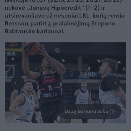
nukovė „Jonavą Hipocredit“ (1–2) ir
atsirevanšavo už neseniai LKL, kurią remia
Betsson, patirtą pralaimėjimą Stepono
Babrausko kariaunai.
Daugiau nuotraukų (1)