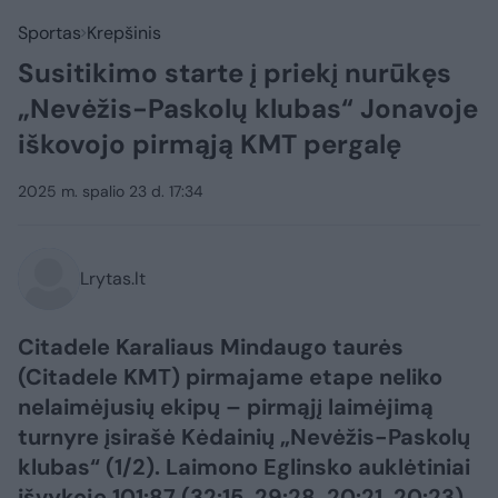
Sportas
Krepšinis
Susitikimo starte į priekį nurūkęs
„Nevėžis-Paskolų klubas“ Jonavoje
iškovojo pirmąją KMT pergalę
2025 m. spalio 23 d. 17:34
Lrytas.lt
Citadele Karaliaus Mindaugo taurės
(Citadele KMT) pirmajame etape neliko
nelaimėjusių ekipų – pirmąjį laimėjimą
turnyre įsirašė Kėdainių „Nevėžis-Paskolų
klubas“ (1/2). Laimono Eglinsko auklėtiniai
išvykoje 101:87 (32:15, 29:28, 20:21, 20:23)