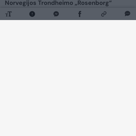
Norvegijos Trondheimo „Rosenborg“
futbolo klubas paskelbė pasirašęs sutartį
su 23 metų vidurio gynėju Marku
Mampassi, kuris anksčiau žaidė rusų
Maskvos „Lokomotiv“ klube. Apie tai buvo
paskelbta klubo svetainėje.
Daugiau nuotraukų (1)