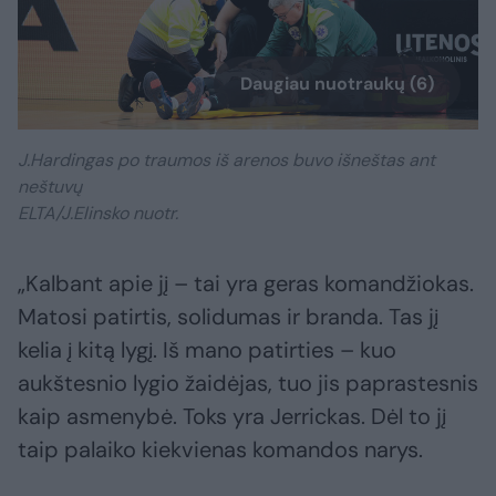
Daugiau nuotraukų (6)
J.Hardingas po traumos iš arenos buvo išneštas ant
neštuvų
ELTA/J.Elinsko nuotr.
„Kalbant apie jį – tai yra geras komandžiokas.
Matosi patirtis, solidumas ir branda. Tas jį
kelia į kitą lygį. Iš mano patirties – kuo
aukštesnio lygio žaidėjas, tuo jis paprastesnis
kaip asmenybė. Toks yra Jerrickas. Dėl to jį
taip palaiko kiekvienas komandos narys.