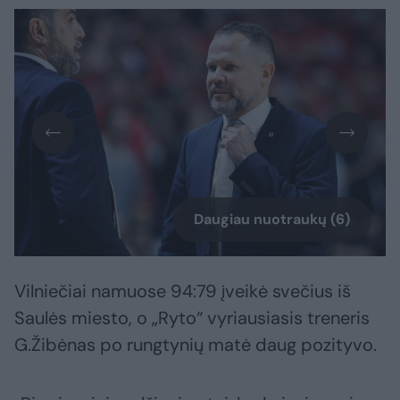
Daugiau nuotraukų (6)
Vilniečiai namuose 94:79 įveikė svečius iš
Saulės miesto, o „Ryto“ vyriausiasis treneris
G.Žibėnas po rungtynių matė daug pozityvo.