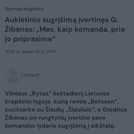
Sportas
Krepšinis
Auklėtinio sugrįžimą įvertinęs G.
Žibėnas: „Mes, kaip komanda, prie
jo priprasime“
2025 m. spalio 26 d. 07:14
Lrytas.lt
Vilniaus „Rytas“ šeštadienį Lietuvos
krepšinio lygoje, kurią remia „Betsson“,
susitvarkė su Šiaulių „Šiauliais“, o Giedrius
Žibėnas po rungtynių įvertino savo
komandos lyderio sugrįžimą į aikštelę.