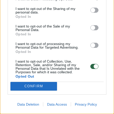
ambicijomis toliau ir nenori praleisti
rungtynių. Labai svarbu, kad gerai įėjo į
I want to opt-out of the Sharing of my
personal data.
rungtynes ir manau, kad po jų jis jaučiasi kur
Opted In
kas geriau nei prieš jas“, – teigė treneris.
I want to opt-out of the Sale of my
Personal Data.
Opted In
Kitas potencialus „Ryto“ lyderis – Jordanas
I want to opt-out of processing my
Walkeris pelnė 12 taškų (0/3 dvit., 4/7 trit.),
Personal Data for Targeted Advertising.
Opted In
atkovojo 2 kamuolius ir atliko 4 rezultatyvius
I want to opt-out of Collection, Use,
perdavimus.
Retention, Sale, and/or Sharing of my
Personal Data that Is Unrelated with the
Purposes for which it was collected.
Opted Out
CONFIRM
Data Deletion
Data Access
Privacy Policy