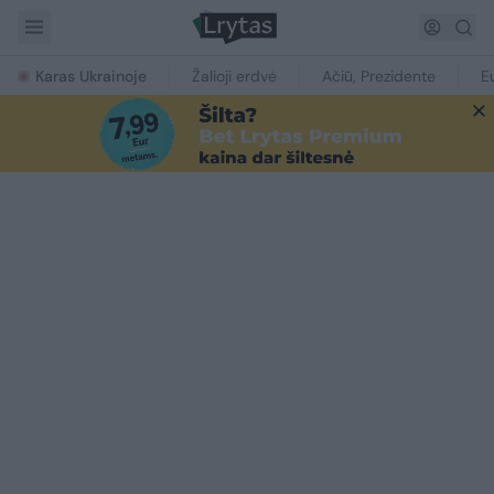
Karas Ukrainoje
Žalioji erdvė
Ačiū, Prezidente
E