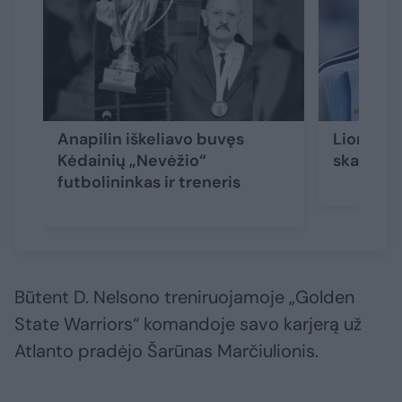
Anapilin iškeliavo buvęs
Lionelio
Kėdainių „Nevėžio“
skaudi n
futbolininkas ir treneris
Būtent D. Nelsono treniruojamoje „Golden
State Warriors“ komandoje savo karjerą už
Atlanto pradėjo Šarūnas Marčiulionis.