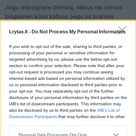
Jeigu atkreipiate dėmesį, nebus nei vienos
blogesnės kūno kalbos, jeigu jis prames
sunkesnį metimą. Jis nuo pat pirmos dienos
Lrytas.lt -
Do Not Process My Personal Information
aria kartu su kiekvienu komandos nariu,
neišsiskiria, nekelia savęs, kad jis yra geresnis
If you wish to opt-out of the sale, sharing to third parties, or
už kažką. Jis yra vienas iš mūsų žaidėjų ir tą
processing of your personal or sensitive information for
targeted advertising by us, please use the below opt-out
supranta.
section to confirm your selection. Please note that after your
opt-out request is processed you may continue seeing
interest-based ads based on personal information utilized by
Bet, iš kitos pusės, mes suprantame, kad jis
us or personal information disclosed to third parties prior to
yra pagrindinis mūsų taškų rinkėjas. Jis toks ir
your opt-out. You may separately opt-out of the further
disclosure of your personal information by third parties on the
bus. Jis rodo pastangas ir gynyboje, nors gal
IAB’s list of downstream participants. This information may
ir nėra ten geriausias žaidėjas. Toks ankstyvas
also be disclosed by us to third parties on the
IAB’s List of
Downstream Participants
that may further disclose it to other
sugrįžimas atskleidžia daug jo charakterio –
third parties.
jis kovotojas, nori toliau eiti su komandos
Personal Data Processing Opt Outs