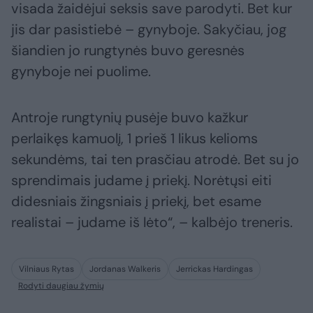
visada žaidėjui seksis save parodyti. Bet kur
jis dar pasistiebė – gynyboje. Sakyčiau, jog
šiandien jo rungtynės buvo geresnės
gynyboje nei puolime.
Antroje rungtynių pusėje buvo kažkur
perlaikęs kamuolį, 1 prieš 1 likus kelioms
sekundėms, tai ten prasčiau atrodė. Bet su jo
sprendimais judame į priekį. Norėtųsi eiti
didesniais žingsniais į priekį, bet esame
realistai – judame iš lėto“, – kalbėjo treneris.
Vilniaus Rytas
Jordanas Walkeris
Jerrickas Hardingas
Rodyti daugiau žymių