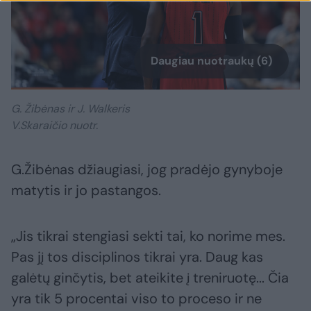
Daugiau nuotraukų (6)
G. Žibėnas ir J. Walkeris
V.Skaraičio nuotr.
G.Žibėnas džiaugiasi, jog pradėjo gynyboje
matytis ir jo pastangos.
„Jis tikrai stengiasi sekti tai, ko norime mes.
Pas jį tos disciplinos tikrai yra. Daug kas
galėtų ginčytis, bet ateikite į treniruotę... Čia
yra tik 5 procentai viso to proceso ir ne