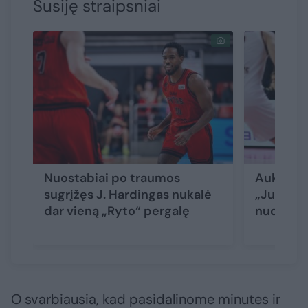
Susiję straipsniai
Nuostabiai po traumos
Aukštait
sugrįžęs J. Hardingas nukalė
„Juvent
dar vieną „Ryto“ pergalę
nuo Pane
O svarbiausia, kad pasidalinome minutes ir