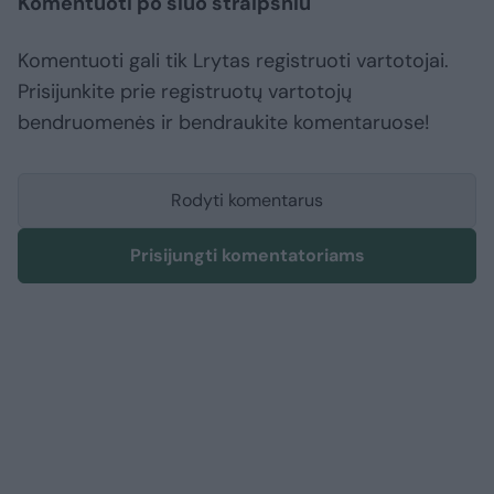
Komentuoti po šiuo straipsniu
Komentuoti gali tik Lrytas registruoti vartotojai.
Prisijunkite prie registruotų vartotojų
bendruomenės ir bendraukite komentaruose!
Rodyti komentarus
Prisijungti komentatoriams