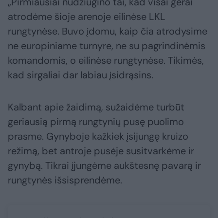
„Pirmiausiai nudžiugino tai, kad visai gerai
atrodėme šioje arenoje eilinėse LKL
rungtynėse. Buvo įdomu, kaip čia atrodysime
ne europiniame turnyre, ne su pagrindinėmis
komandomis, o eilinėse rungtynėse. Tikimės,
kad sirgaliai dar labiau įsidrąsins.
Kalbant apie žaidimą, sužaidėme turbūt
geriausią pirmą rungtynių pusę puolimo
prasme. Gynyboje kažkiek įsijungę kruizo
režimą, bet antroje pusėje susitvarkėme ir
gynybą. Tikrai įjungėme aukštesnę pavarą ir
rungtynės išsisprendėme.