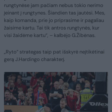
rungtynėse jam pačiam nebus tokio nerimo
įeinant į rungtynes. Šiandien tas jautėsi. Mes,
kaip komanda, prie jo priprasime ir pagaliau
žaisime kartu. Tai tik antros rungtynės, kur
visi žaidėme kartu“, – kalbėjo G.Žibėnas.
„Ryto“ strategas taip pat išskyrė neįtikėtinai
gerą J.Hardingo charakterį.