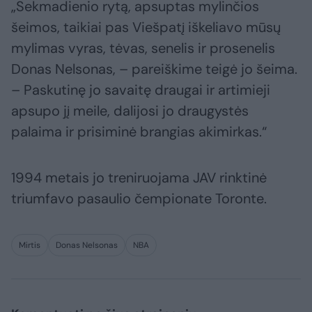
„Sekmadienio rytą, apsuptas mylinčios
šeimos, taikiai pas Viešpatį iškeliavo mūsų
mylimas vyras, tėvas, senelis ir prosenelis
Donas Nelsonas, – pareiškime teigė jo šeima.
– Paskutinę jo savaitę draugai ir artimieji
apsupo jį meile, dalijosi jo draugystės
palaima ir prisiminė brangias akimirkas.“
1994 metais jo treniruojama JAV rinktinė
triumfavo pasaulio čempionate Toronte.
Mirtis
Donas Nelsonas
NBA