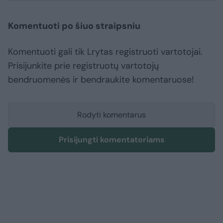
Komentuoti po šiuo straipsniu
Komentuoti gali tik Lrytas registruoti vartotojai.
Prisijunkite prie registruotų vartotojų
bendruomenės ir bendraukite komentaruose!
Rodyti komentarus
Prisijungti komentatoriams