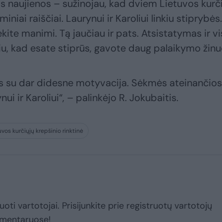
s naujienos – sužinojau, kad dviem Lietuvos kurč
niai raiščiai. Laurynui ir Karoliui linkiu stiprybės.
ėkite manimi. Tą jaučiau ir pats. Atsistatymas ir v
ikiu, kad esate stiprūs, gavote daug palaikymo žinu
vos su dar didesne motyvacija. Sėkmės ateinančio
i ir Karoliui“, – palinkėjo R. Jokubaitis.
uvos kurčiųjų krepšinio rinktinė
uoti vartotojai. Prisijunkite prie registruotų vartotojų
omentaruose!