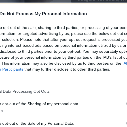
Do Not Process My Personal Information
ų Europos kurčiųjų čempionato Lietuvos rinktinė
to opt-out of the sale, sharing to third parties, or processing of your per
r pagrindinis vidurio puolėjas Laurynas Pumputis
formation for targeted advertising by us, please use the below opt-out s
 sužeidimus. Rinktinės lyderiai artimiausiu metu
r selection. Please note that after your opt-out request is processed y
eing interest-based ads based on personal information utilized by us or
ulės šalį, atvers operacinės duris.
disclosed to third parties prior to your opt-out. You may separately opt-
losure of your personal information by third parties on the IAB’s list of
. This information may also be disclosed by us to third parties on the
IA
nės lyderis Rokas Jokubaitis, sužinojęs apie klaus
Participants
that may further disclose it to other third parties.
aumas, iš Vokietijos vaizdo įrašu atsiuntė jautrią
ę.
l Data Processing Opt Outs
– rugsėjį Europos čempionate taip pat patyrė
o opt-out of the Sharing of my personal data.
, todėl puikiai žino, kokio sunkumo ši nelaimė.
In
o opt-out of the Sale of my Personal Data.