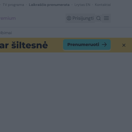
TV programa
Laikraščio prenumerata
Lrytas EN
Kontaktai
Premium
Prisijungti
lbimai