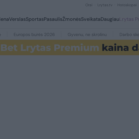
Orai
Lrytas.tv
Horoskopai
iena
Verslas
Sportas
Pasaulis
Žmonės
Sveikata
Daugiau
Lrytas 
e
Europos burės 2026
Gyvenu, ne skrolinu
Darbo ske