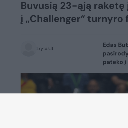
Buvusią 23-ąją raketę į
į „Challenger“ turnyro 
Edas But
Lrytas.lt
pasirody
pateko į 