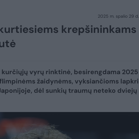
2025 m. spalio 29 d.
kurtiesiems krepšininkams
nutė
 kurčiųjų vyrų rinktinė, besirengdama 2025
limpinėms žaidynėms, vyksiančioms lapkri
aponijoje, dėl sunkių traumų neteko dviejų