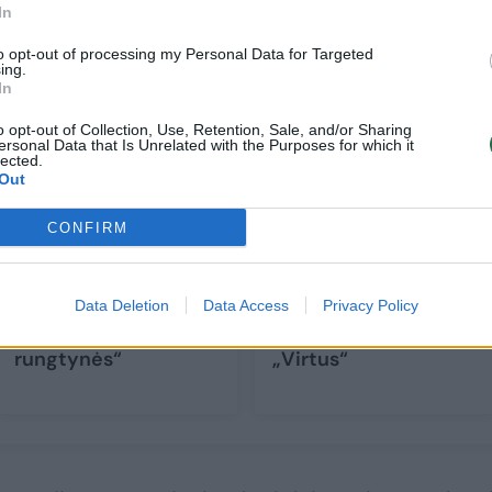
In
to opt-out of processing my Personal Data for Targeted
ing.
In
o opt-out of Collection, Use, Retention, Sale, and/or Sharing
ersonal Data that Is Unrelated with the Purposes for which it
lected.
Out
CONFIRM
V. Šeškaus treniruotą
Specialioje laidoje –
žaidėją gyręs T.
atverstos kortos:
Masiulis: „Laukia
atskleidė, kaip
Data Deletion
Data Access
Privacy Policy
labai sunkios
„Žalgiris“ supančiojo
rungtynės“
„Virtus“