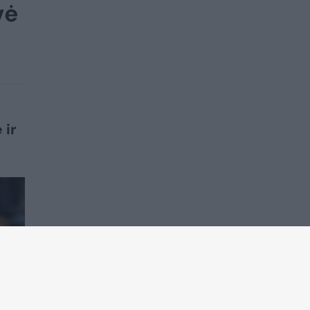
vė
 ir