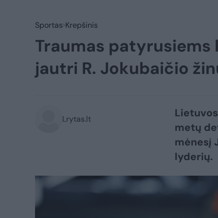
Sportas
Krepšinis
Traumas patyrusiems 
jautri R. Jokubaičio ži
Lietuvos
Lrytas.lt
metų def
mėnesį J
lyderių.