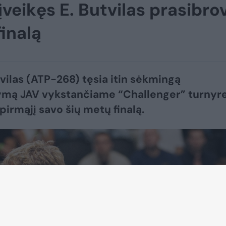
veikęs E. Butvilas prasibro
finalą
vilas (ATP-268) tęsia itin sėkmingą
mą JAV vykstančiame “Challenger” turnyre
pirmąjį savo šių metų finalą.