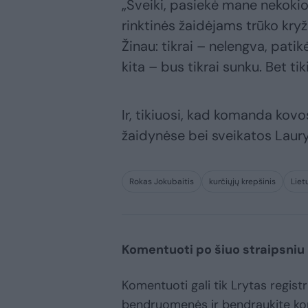
„Sveiki, pasiekė mane nekokio
rinktinės žaidėjams trūko kryžmi
Žinau: tikrai – nelengva, patik
kita – bus tikrai sunku. Bet t
Ir, tikiuosi, kad komanda ko
žaidynėse bei sveikatos Laurynu
Rokas Jokubaitis
kurčiųjų krepšinis
Liet
Komentuoti po šiuo straipsniu
Komentuoti gali tik Lrytas registr
bendruomenės ir bendraukite k