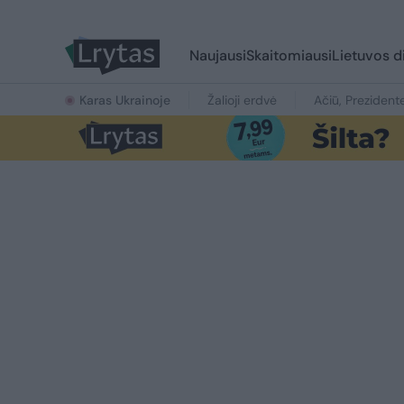
Naujausi
Skaitomiausi
Lietuvos d
Karas Ukrainoje
Žalioji erdvė
Ačiū, Prezident