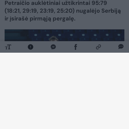
Petraičio auklėtiniai užtikrintai 95:79
(18:21, 29:19, 23:19, 25:20) nugalėjo Serbiją
ir įsirašė pirmąją pergalę.
Daugiau nuotraukų (3)
Susitikimą žymiai užtikrinčiau pradėjo serbai