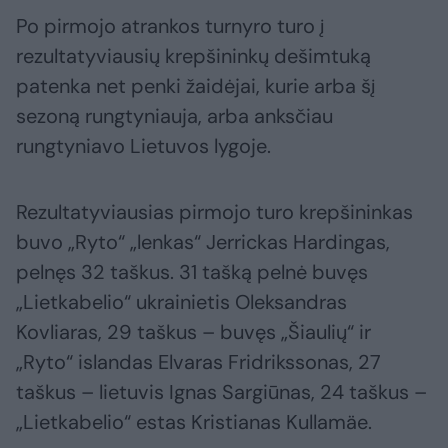
Po pirmojo atrankos turnyro turo į
rezultatyviausių krepšininkų dešimtuką
patenka net penki žaidėjai, kurie arba šį
sezoną rungtyniauja, arba anksčiau
rungtyniavo Lietuvos lygoje.
Rezultatyviausias pirmojo turo krepšininkas
buvo „Ryto“ „lenkas“ Jerrickas Hardingas,
pelnęs 32 taškus. 31 tašką pelnė buvęs
„Lietkabelio“ ukrainietis Oleksandras
Kovliaras, 29 taškus – buvęs „Šiaulių“ ir
„Ryto“ islandas Elvaras Fridrikssonas, 27
taškus – lietuvis Ignas Sargiūnas, 24 taškus –
„Lietkabelio“ estas Kristianas Kullamäe.