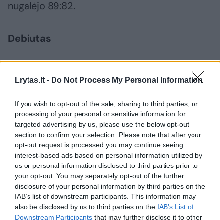
nugalėjo 89:82.
Debiutas
Lenkijos rinktinėje penktadienį debiutavo
Lrytas.lt -
Do Not Process My Personal Information
Vilniaus „Ryto“ gynėjas Jerrickas Hardingas.
Nors atrodė, kad amerikiečio prisistatymo
If you wish to opt-out of the sale, sharing to third parties, or
rungtynėse lenkams neturėtų kilti jokių
processing of your personal or sensitive information for
targeted advertising by us, please use the below opt-out
sunkumų, taip neatsitiko. Į Gdynę atvykę
section to confirm your selection. Please note that after your
Austrijos krepšininkai rodė tvirtus nagus ir
opt-out request is processed you may continue seeing
interest-based ads based on personal information utilized by
trečiojo kėlinio viduryje aiški favoritė Lenkijos
us or personal information disclosed to third parties prior to
rinktinė pirmavo vos 4 taškais 60:56.
your opt-out. You may separately opt-out of the further
disclosure of your personal information by third parties on the
IAB’s list of downstream participants. This information may
Nors lenkų žaidimas nebuvo darnus iki
also be disclosed by us to third parties on the
IAB’s List of
Downstream Participants
that may further disclose it to other