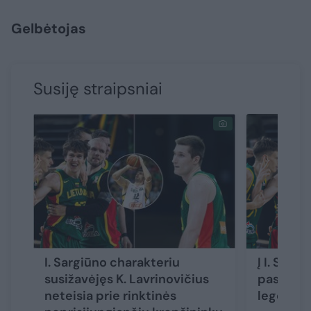
Gelbėtojas
Susiję straipsniai
I. Sargiūno charakteriu
Į I. Sarg
susižavėjęs K. Lavrinovičius
pasirod
neteisia prie rinktinės
legenda