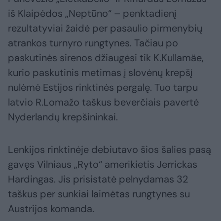
iš Klaipėdos „Neptūno“ – penktadienį
rezultatyviai žaidė per pasaulio pirmenybių
atrankos turnyro rungtynes. Tačiau po
paskutinės sirenos džiaugėsi tik K.Kullamäe,
kurio paskutinis metimas į slovėnų krepšį
nulėmė Estijos rinktinės pergalę. Tuo tarpu
latvio R.Lomažo taškus beverčiais pavertė
Nyderlandų krepšininkai.
Lenkijos rinktinėje debiutavo šios šalies pasą
gavęs Vilniaus „Ryto“ amerikietis Jerrickas
Hardingas. Jis prisistatė pelnydamas 32
taškus per sunkiai laimėtas rungtynes su
Austrijos komanda.