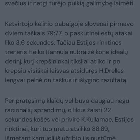
svečius ir netgi turėjo puikią galimybę laimėti.
Ketvirtojo kėlinio pabaigoje slovėnai pirmavo
dviem taškais 79:77, o paskutinei estų atakai
liko 3,6 sekundės. Tačiau Estijos rinktinės
treneris Heiko Rannula nubraižė kone idealų
derinį, kurį krepšininkai tiksliai atliko ir po
krepšiu visiškai laisvas atsidūręs H.Drellas
lengvai pelnė du taškus ir išlygino rezultatą.
Per pratęsimą klaidų vėl buvo daugiau negu
racionalių sprendimų, o likus žaisti 22
sekundes košės vėl privirė K.Kullamae. Estijos
rinktinei, kuri tuo metu atsiliko 88:89,
išmetant kamuolį iš užribio jis nustūmė