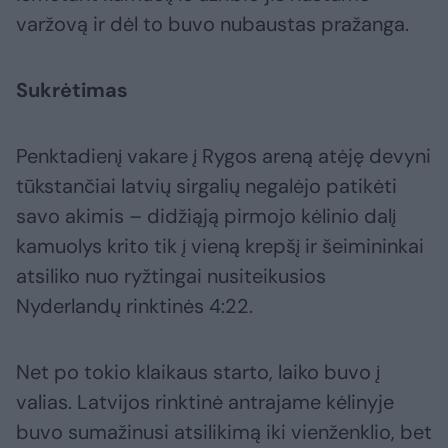
varžovą ir dėl to buvo nubaustas pražanga.
Sukrėtimas
Penktadienį vakare į Rygos areną atėję devyni
tūkstančiai latvių sirgalių negalėjo patikėti
savo akimis – didžiąją pirmojo kėlinio dalį
kamuolys krito tik į vieną krepšį ir šeimininkai
atsiliko nuo ryžtingai nusiteikusios
Nyderlandų rinktinės 4:22.
Net po tokio klaikaus starto, laiko buvo į
valias. Latvijos rinktinė antrajame kėlinyje
buvo sumažinusi atsilikimą iki vienženklio, bet