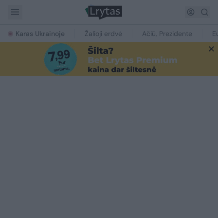
Karas Ukrainoje
Žalioji erdvė
Ačiū, Prezidente
E