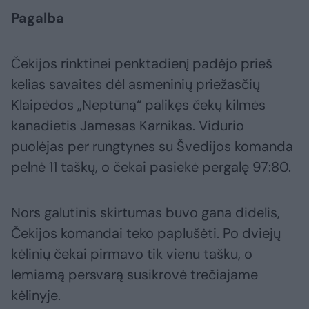
Pagalba
Čekijos rinktinei penktadienį padėjo prieš
kelias savaites dėl asmeninių priežasčių
Klaipėdos „Neptūną“ palikęs čekų kilmės
kanadietis Jamesas Karnikas. Vidurio
puolėjas per rungtynes su Švedijos komanda
pelnė 11 taškų, o čekai pasiekė pergalę 97:80.
Nors galutinis skirtumas buvo gana didelis,
Čekijos komandai teko paplušėti. Po dviejų
kėlinių čekai pirmavo tik vienu tašku, o
lemiamą persvarą susikrovė trečiajame
kėlinyje.