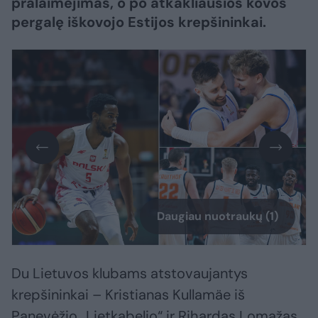
pralaimėjimas, o po atkakliausios kovos
pergalę iškovojo Estijos krepšininkai.
Daugiau nuotraukų (1)
Du Lietuvos klubams atstovaujantys
krepšininkai – Kristianas Kullamäe iš
Panevėžio „Lietkabelio“ ir Rihardas Lomažas