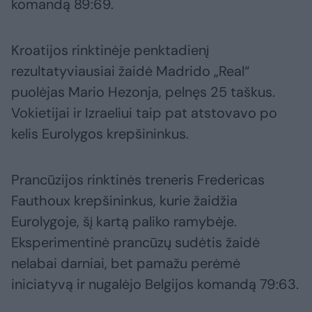
komandą 89:69.
Kroatijos rinktinėje penktadienį
rezultatyviausiai žaidė Madrido „Real“
puolėjas Mario Hezonja, pelnęs 25 taškus.
Vokietijai ir Izraeliui taip pat atstovavo po
kelis Eurolygos krepšininkus.
Prancūzijos rinktinės treneris Fredericas
Fauthoux krepšininkus, kurie žaidžia
Eurolygoje, šį kartą paliko ramybėje.
Eksperimentinė prancūzų sudėtis žaidė
nelabai darniai, bet pamažu perėmė
iniciatyvą ir nugalėjo Belgijos komandą 79:63.