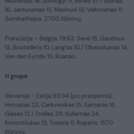
Reuversas 16, Somogyi 11, Benke 10 / Salinas
16, Jantunenas 13, Maxhuni 13, Valtonenas 11.
Sombathejus. 2700 žiūrovų.
Prancūzija – Belgija 79:63. Sene 15, Gaudoux
13, Bouteille‘is 10, Lang‘as 10 / Obasohanas 14,
Van den Eynde 10. Ruanas.
H grupė
Slovėnija – Estija 93:94 (po pratęsimo).
Hrovatas 23, Cerkvenikas 15, Samaras 15,
Glasas 12 / Drellas 29, Kullamäe 24,
Konontšukas 13, Treieris 11. Koperis. 1570
žiūrovų.