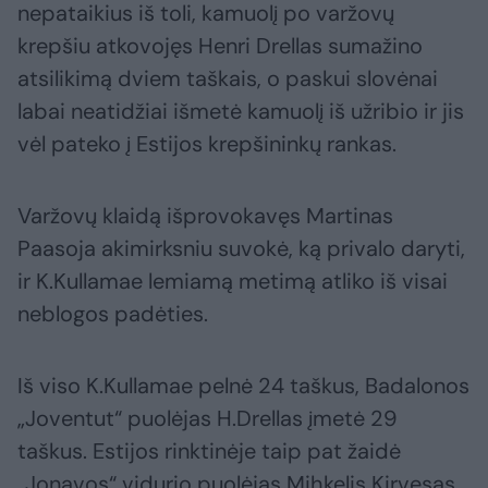
nepataikius iš toli, kamuolį po varžovų
krepšiu atkovojęs Henri Drellas sumažino
atsilikimą dviem taškais, o paskui slovėnai
labai neatidžiai išmetė kamuolį iš užribio ir jis
vėl pateko į Estijos krepšininkų rankas.
Varžovų klaidą išprovokavęs Martinas
Paasoja akimirksniu suvokė, ką privalo daryti,
ir K.Kullamae lemiamą metimą atliko iš visai
neblogos padėties.
Iš viso K.Kullamae pelnė 24 taškus, Badalonos
„Joventut“ puolėjas H.Drellas įmetė 29
taškus. Estijos rinktinėje taip pat žaidė
„Jonavos“ vidurio puolėjas Mihkelis Kirvesas.