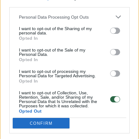
rungtynių pabaigos ir treneris Igoras
third parties.
Miličičius neslėpė susierzinimo, šeimininkai
Personal Data Processing Opt Outs
sugebėjo pasiekti pergalę 90:78.
I want to opt-out of the Sharing of my
personal data.
Opted In
J.Hardingas pelnė net 32 taškus (9/14
dvitaškių, 2/7 tritaškių, 8/8 baudų).
I want to opt-out of the Sale of my
Personal Data.
Opted In
Triuškinimas
I want to opt-out of processing my
Personal Data for Targeted Advertising.
Opted In
Burtai lėmė, kad Kroatijos krepšininkai
I want to opt-out of Collection, Use,
Retention, Sale, and/or Sharing of my
pirmąsias atrankos turnyro rungtynes žaidė
Personal Data that Is Unrelated with the
Purposes for which it was collected.
su Kipro rinktine, kuriai jautė ypatingą
Opted Out
nuoskaudą. Šios komandos neseniai kovojo
CONFIRM
vienoje Europos pirmenybių atrankos turnyro
grupėje, o kroatai dukart sutriuškino