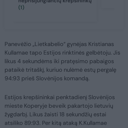
neprisijungiančių krepšininkų
(1)
Panevėžio „Lietkabelio“ gynėjas Kristianas
Kullamae tapo Estijos rinktinės gelbėtoju. Jis
likus 4 sekundėms iki pratęsimo pabaigos
pataikė tritaškį, kuriuo nulėmė estų pergalę
94:93 prieš Slovėnijos komandą.
Estijos krepšininkai penktadienį Slovėnijos
mieste Koperyje beveik pakartojo lietuvių
žygdarbį. Likus žaisti 18 sekundžių estai
atsiliko 89:93. Per kitą ataką K.Kullamae