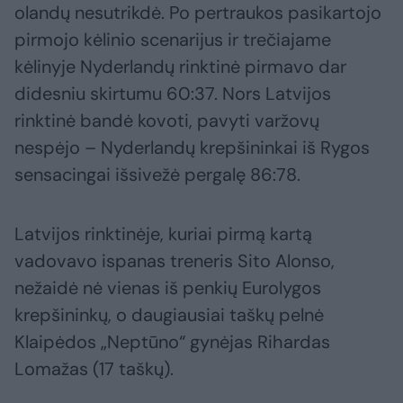
olandų nesutrikdė. Po pertraukos pasikartojo
pirmojo kėlinio scenarijus ir trečiajame
kėlinyje Nyderlandų rinktinė pirmavo dar
didesniu skirtumu 60:37. Nors Latvijos
rinktinė bandė kovoti, pavyti varžovų
nespėjo – Nyderlandų krepšininkai iš Rygos
sensacingai išsivežė pergalę 86:78.
Latvijos rinktinėje, kuriai pirmą kartą
vadovavo ispanas treneris Sito Alonso,
nežaidė nė vienas iš penkių Eurolygos
krepšininkų, o daugiausiai taškų pelnė
Klaipėdos „Neptūno“ gynėjas Rihardas
Lomažas (17 taškų).