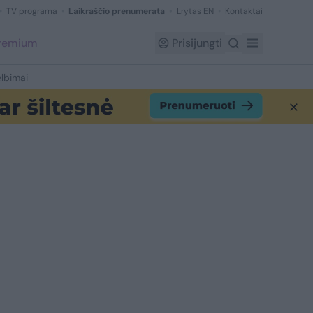
TV programa
Laikraščio prenumerata
Lrytas EN
Kontaktai
Premium
Prisijungti
lbimai