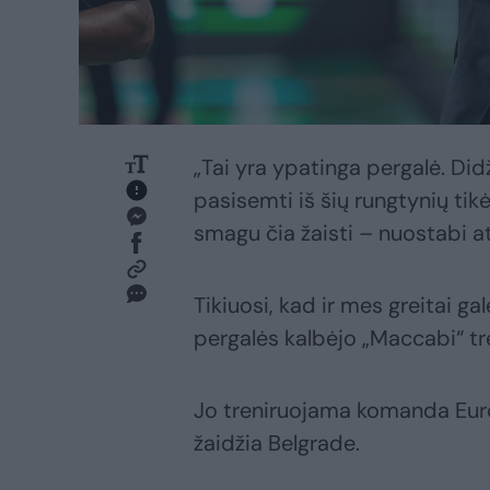
„Tai yra ypatinga pergalė. Did
pasisemti iš šių rungtynių tik
smagu čia žaisti – nuostabi a
Tikiuosi, kad ir mes greitai gal
pergalės kalbėjo „Maccabi“ t
Jo treniruojama komanda Eur
žaidžia Belgrade.