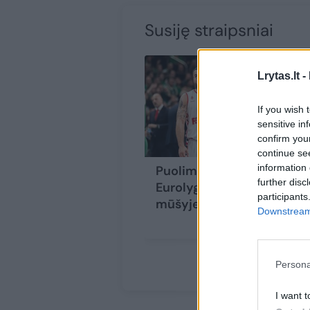
Susiję straipsniai
Lrytas.lt -
If you wish 
sensitive in
confirm you
continue se
information 
Puolimo vakarėlis:
further disc
Eurolygos prancūzų
participants
mūšyje – 229 taškai
Downstream 
Persona
I want t