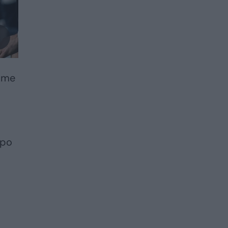
rime
 po
s