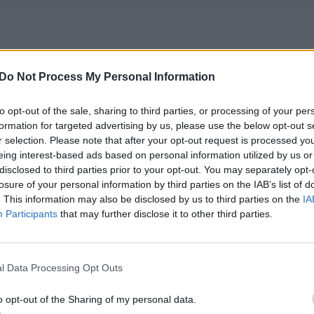
Do Not Process My Personal Information
to opt-out of the sale, sharing to third parties, or processing of your per
formation for targeted advertising by us, please use the below opt-out s
r selection. Please note that after your opt-out request is processed y
eing interest-based ads based on personal information utilized by us or
disclosed to third parties prior to your opt-out. You may separately opt-
T. Masiulis pripažino
Įspūdingas spurtas
losure of your personal information by third parties on the IAB’s list of
– neranda vienos
rungtynių pabaigoje
. This information may also be disclosed by us to third parties on the
IA
situacijos sprendimo:
leido „Hapoel“
Participants
that may further disclose it to other third parties.
„Kol kas nežinom
išvengti ASVEL
atsakymo“
(8)
antausio
l Data Processing Opt Outs
o opt-out of the Sharing of my personal data.