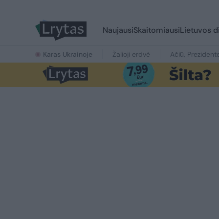
Naujausi
Skaitomiausi
Lietuvos d
Karas Ukrainoje
Žalioji erdvė
Ačiū, Prezident