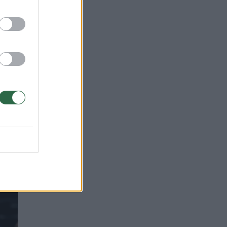
tų
 tai
jome
i
ą