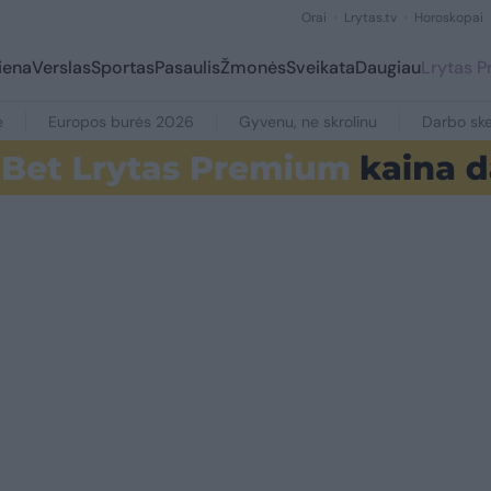
Orai
Lrytas.tv
Horoskopai
iena
Verslas
Sportas
Pasaulis
Žmonės
Sveikata
Daugiau
Lrytas 
e
Europos burės 2026
Gyvenu, ne skrolinu
Darbo ske