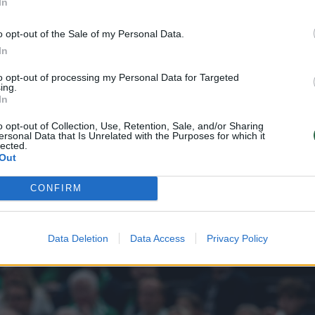
In
s vadovybės sprendimo „Maccabi“ į Tel Avivą turė
o opt-out of the Sale of my Personal Data.
In
to opt-out of processing my Personal Data for Targeted
t spaudos konferencijos laiko. Bet galiu pasakyti –
ing.
In
ome net apie tai pagalvoti. Per šį laikotarpį turė
isais įmanomais būdais kuo geriau reprezentuot
o opt-out of Collection, Use, Retention, Sale, and/or Sharing
ersonal Data that Is Unrelated with the Purposes for which it
lected.
ecialistas.
Out
CONFIRM
treniruoti tuo metu komandos lyderiu buvusį Rok
Data Deletion
Data Access
Privacy Policy