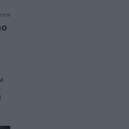
 05:16
mo
el
o
ž