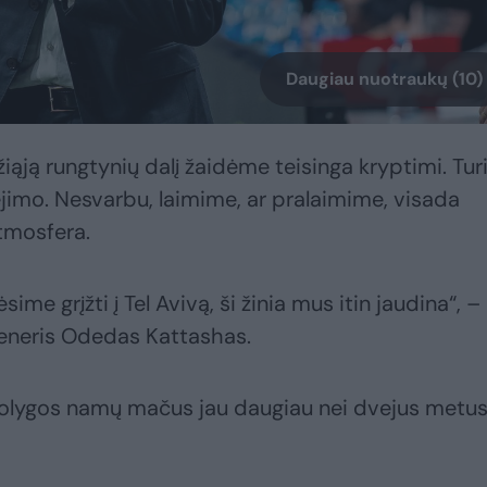
Daugiau nuotraukų (10)
žiąją rungtynių dalį žaidėme teisinga kryptimi. Tu
ėjimo. Nesvarbu, laimime, ar pralaimime, visada
tmosfera.
ėsime grįžti į Tel Avivą, ši žinia mus itin jaudina“, –
reneris Odedas Kattashas.
olygos namų mačus jau daugiau nei dvejus metu