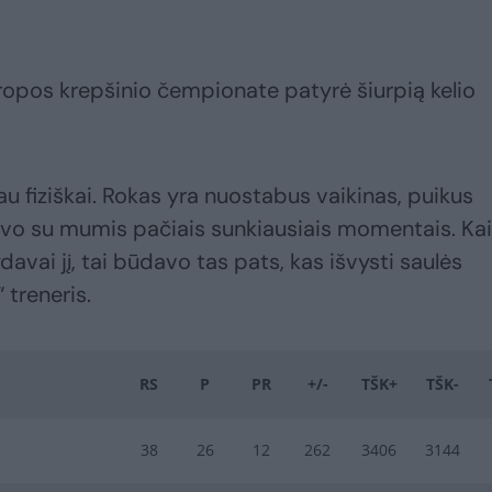
opos krepšinio čempionate patyrė šiurpią kelio
u fiziškai. Rokas yra nuostabus vaikinas, puikus
buvo su mumis pačiais sunkiausiais momentais. Kai
davai jį, tai būdavo tas pats, kas išvysti saulės
 treneris.
RS
P
PR
+/-
TŠK+
TŠK-
38
26
12
262
3406
3144