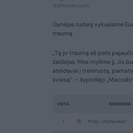
G.Bitvinsko nuotr.
Gynėjas rudenį vykusiame Eur
traumą.
„Tą jo traumą aš pats pajaučia
žaidėjas. Mes mylime jį. Jis 
ateidavai į treniruotę, pamaty
šviesą“, – šyptelėjo „Maccabi“
VIETA
KOMANDA
Pirėjo „Olympiakos“
1