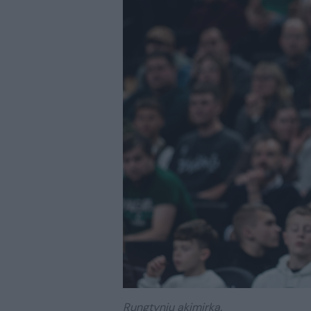
Rungtynių akimirka.