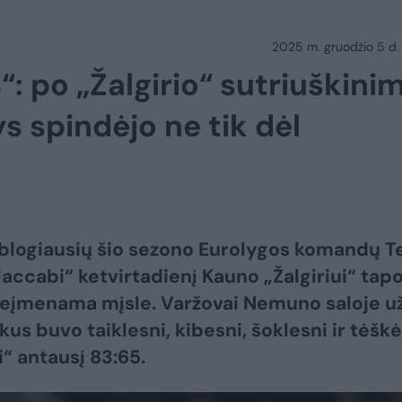
2025 m. gruodžio 5 d.
: po „Žalgirio“ sutriuškini
s spindėjo ne tik dėl
 blogiausių šio sezono Eurolygos komandų T
accabi“ ketvirtadienį Kauno „Žalgiriui“ tap
neįmenama mįsle. Varžovai Nemuno saloje u
kus buvo taiklesni, kibesni, šoklesni ir tėškė
i“ antausį 83:65.