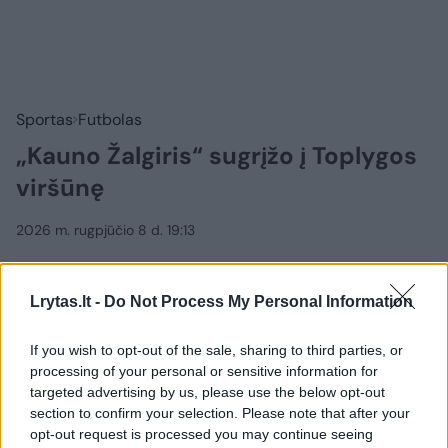
Sportas
Futbolas
„Kauno Žalgiris“ sugrįžo į Toplygos
viršūnę
2026 m. rugpjūčio 8 d. 19:13
Lrytas.lt -
Do Not Process My Personal Information
Lrytas.lt
If you wish to opt-out of the sale, sharing to third parties, or
Dariaus ir Girėno stadione įvyko 26-ojo
processing of your personal or sensitive information for
targeted advertising by us, please use the below opt-out
TOPLYGOS turo dvikova tarp „Kauno
section to confirm your selection. Please note that after your
Žalgirio“ ir „Hegelmann“ futbolininkų. Jau
opt-out request is processed you may continue seeing