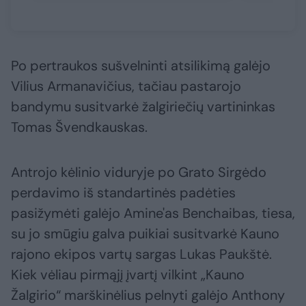
Po pertraukos sušvelninti atsilikimą galėjo
Vilius Armanavičius, tačiau pastarojo
bandymu susitvarkė žalgiriečių vartininkas
Tomas Švendkauskas.
Antrojo kėlinio viduryje po Grato Sirgėdo
perdavimo iš standartinės padėties
pasižymėti galėjo Amine'as Benchaibas, tiesa,
su jo smūgiu galva puikiai susitvarkė Kauno
rajono ekipos vartų sargas Lukas Paukštė.
Kiek vėliau pirmąjį įvartį vilkint „Kauno
Žalgirio“ marškinėlius pelnyti galėjo Anthony