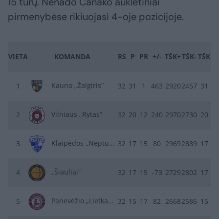
15 turų. Nenado Čanako auklėtiniai
pirmenybėse rikiuojasi 4-oje pozicijoje.
VIETA
KOMANDA
RS
P
PR
+/-
TŠK+
TŠK-
TŠK
Kauno „Žalgiris“
1
32
31
1
463
2920
2457
31
Vilniaus „Rytas“
2
32
20
12
240
2970
2730
20
Klaipėdos „Neptūnas“
3
32
17
15
80
2969
2889
17
„Šiauliai“
4
32
17
15
-73
2729
2802
17
Panevėžio „Lietkabelis“
5
32
15
17
82
2668
2586
15