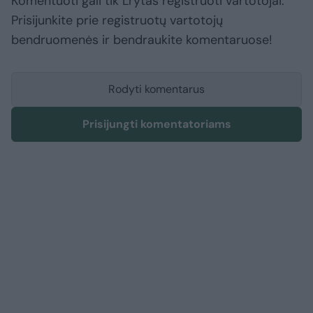
Komentuoti gali tik Lrytas registruoti vartotojai.
Prisijunkite prie registruotų vartotojų
bendruomenės ir bendraukite komentaruose!
Rodyti komentarus
Prisijungti komentatoriams