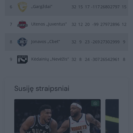
„Gargždai“
6
32
15
17
-117
2680
2797
15
Utenos „Juventus“
7
32
12
20
-99
2797
2896
12
Jonavos „Cbet“
8
32
9
23
-269
2730
2999
9
Kėdainių „Nevėžis“
9
32
8
24
-307
2654
2961
8
Susiję straipsniai