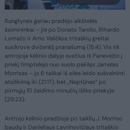
Rungtynes geriau pradėjo aikštelės
šeimininkai – jie po Donato Tarolio, Rihardo
Lomažo ir Arno Veličkos tritaškių greitai
susikrovė dviženklį pranašumą (15:4). Vis tik
antrojoje kėlinio dalyje svečius iš Panevėžio į
priekį timptelėjo nuo suolo pakilęs Jamelas
Morrisas – jo 6 taškai iš eilės leido sušvelninti
atsilikimą iki (21:17), bet „Neptūnas“ po
pirmųjų 10 žaidimo minučių išliko priekyje
(29:23).
Antrojo kėlinio pradžioje po taiklių J. Morriso
baudų ir Danieliaus Lavrinovičiaus tritaškio