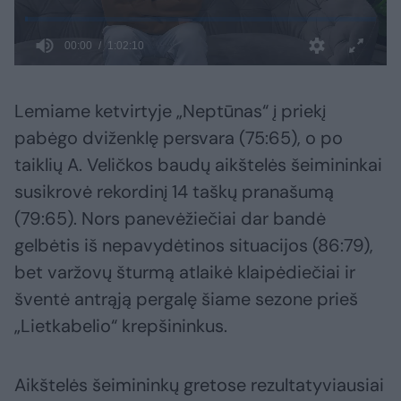
Lemiame ketvirtyje „Neptūnas“ į priekį
pabėgo dviženklę persvara (75:65), o po
taiklių A. Veličkos baudų aikštelės šeimininkai
susikrovė rekordinį 14 taškų pranašumą
(79:65). Nors panevėžiečiai dar bandė
gelbėtis iš nepavydėtinos situacijos (86:79),
bet varžovų šturmą atlaikė klaipėdiečiai ir
šventė antrąją pergalę šiame sezone prieš
„Lietkabelio“ krepšininkus.
Aikštelės šeimininkų gretose rezultatyviausiai