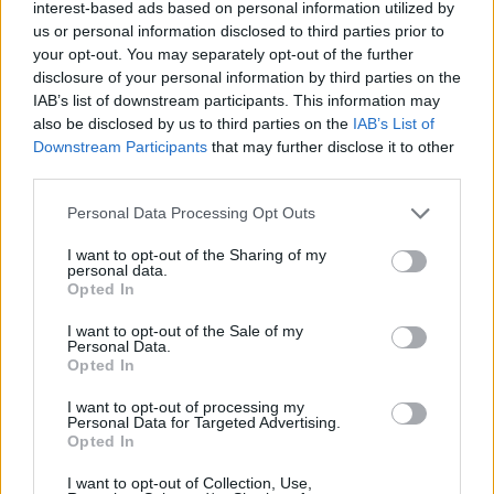
pirmajame kėlinyje persvarą susikūrę
interest-based ads based on personal information utilized by
kauniečiai šventė pergalę rezultatu 2:0
us or personal information disclosed to third parties prior to
your opt-out. You may separately opt-out of the further
(2:0).
disclosure of your personal information by third parties on the
IAB’s list of downstream participants. This information may
also be disclosed by us to third parties on the
IAB’s List of
Downstream Participants
that may further disclose it to other
third parties.
Personal Data Processing Opt Outs
I want to opt-out of the Sharing of my
personal data.
Opted In
I want to opt-out of the Sale of my
Personal Data.
Daugiau nuotraukų (12)
Opted In
I want to opt-out of processing my
Personal Data for Targeted Advertising.
Opted In
Rungtynių pradžia klostėsi ramiai – kartą
šalia žalgiriečių vartų smūgiavo Wesley
I want to opt-out of Collection, Use,