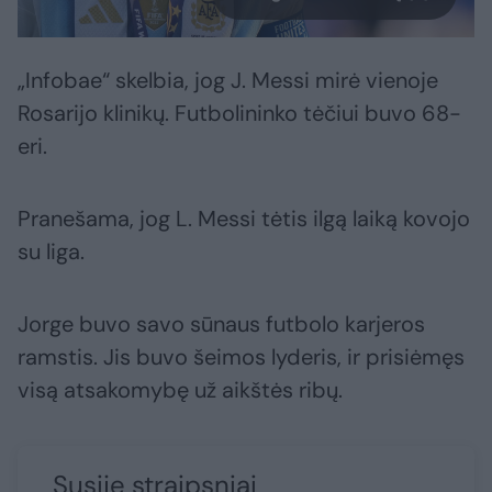
„Infobae“ skelbia, jog J. Messi mirė vienoje
Rosarijo klinikų. Futbolininko tėčiui buvo 68-
eri.
Pranešama, jog L. Messi tėtis ilgą laiką kovojo
su liga.
Jorge buvo savo sūnaus futbolo karjeros
ramstis. Jis buvo šeimos lyderis, ir prisiėmęs
visą atsakomybę už aikštės ribų.
Susiję straipsniai