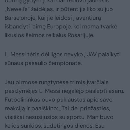
būtiną gydymą, kai dar tebuvo jaunasis
„Newell's“ žaidėjas, ir būtent jis liko su juo
Barselonoje, kai jie leidosi į avantiūrą
išbandyti laimę Europoje, kol mama tvarkė
likusios šeimos reikalus Rosarijuje.
L. Messi tėtis dėl ligos nevyko į JAV palaikyti
sūnaus pasaulio čempionate.
Jau pirmose rungtynėse trimis įvarčiais
pasižymėjęs L. Messi negalėjo paslėpti ašarų.
Futbolininkas buvo paklaustas apie savo
reakciją ir paaiškino: „Tai dėl priežasties,
visiškai nesusijusios su sportu. Man buvo
kelios sunkios, sudėtingos dienos. Esu