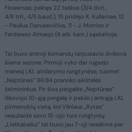
Flowersas, pelnęs 22 taškus (3/4 dvit.,
4/8 trit., 4/5 baud.), 15 pridėjo K. Kullamae, 12
- Paulius Danusevičius, 11 - J. Morriso ir
Fardawso Aimaqo (4 atk. kam.) sąskaitoje.
Tai buvo antroji komandų tarpusavio dvikova
šiame sezone. Pirmoji vyko dar rugsėjo
mėnesį LKL atidarymo rungtynėse, tuomet
„Neptūnas“ 96:84 pranoko aikštelės
šeimininkus. Po šios pergalės „Neptūnas“
iškovojo 10-ąją pergalę ir pakilo į antrąją LKL
pirmenybių vietą, kol Vilniaus „Rytas“
nesužaidė savo 15-ojo turo rungtynių.
„Lietkabeliui“ tai buvo jau 7-oji nesėkmė per