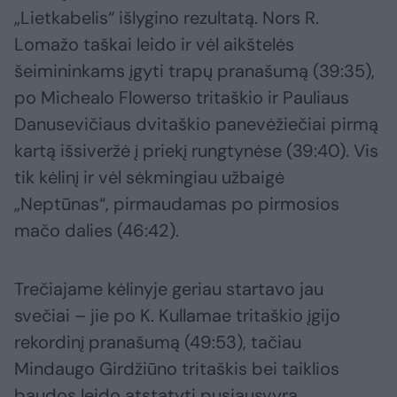
„Lietkabelis“ išlygino rezultatą. Nors R.
Lomažo taškai leido ir vėl aikštelės
šeimininkams įgyti trapų pranašumą (39:35),
po Michealo Flowerso tritaškio ir Pauliaus
Danusevičiaus dvitaškio panevėžiečiai pirmą
kartą išsiveržė į priekį rungtynėse (39:40). Vis
tik kėlinį ir vėl sėkmingiau užbaigė
„Neptūnas“, pirmaudamas po pirmosios
mačo dalies (46:42).
Trečiajame kėlinyje geriau startavo jau
svečiai – jie po K. Kullamae tritaškio įgijo
rekordinį pranašumą (49:53), tačiau
Mindaugo Girdžiūno tritaškis bei taiklios
baudos leido atstatyti pusiausvyrą