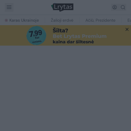
Karas Ukrainoje
Žalioji erdvė
Ačiū, Prezidente
E