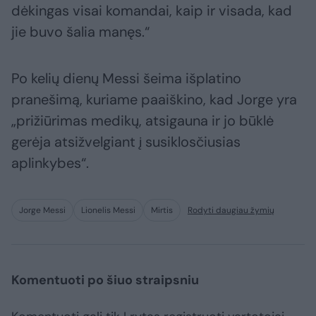
dėkingas visai komandai, kaip ir visada, kad
jie buvo šalia manęs.“
Po kelių dienų Messi šeima išplatino
pranešimą, kuriame paaiškino, kad Jorge yra
„prižiūrimas medikų, atsigauna ir jo būklė
gerėja atsižvelgiant į susiklosčiusias
aplinkybes“.
Jorge Messi
Lionelis Messi
Mirtis
Rodyti daugiau žymių
Komentuoti po šiuo straipsniu