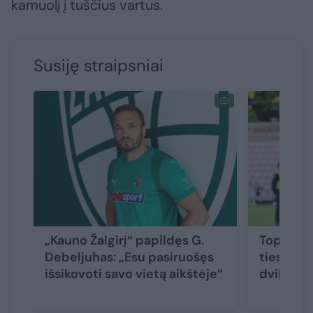
kamuolį į tuščius vartus.
Susiję straipsniai
„Kauno Žalgirį“ papildęs G.
Toplygos
Debeljuhas: „Esu pasiruošęs
tiesiogi
išsikovoti savo vietą aikštėje“
dvikova