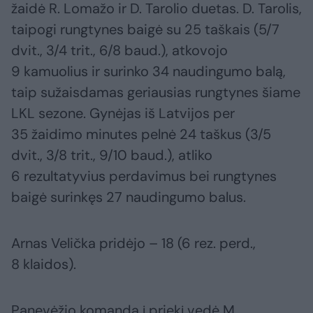
žaidė R. Lomažo ir D. Tarolio duetas. D. Tarolis,
taipogi rungtynes baigė su 25 taškais (5/7
dvit., 3/4 trit., 6/8 baud.), atkovojo
9 kamuolius ir surinko 34 naudingumo balą,
taip sužaisdamas geriausias rungtynes šiame
LKL sezone. Gynėjas iš Latvijos per
35 žaidimo minutes pelnė 24 taškus (3/5
dvit., 3/8 trit., 9/10 baud.), atliko
6 rezultatyvius perdavimus bei rungtynes
baigė surinkęs 27 naudingumo balus.
Arnas Velička pridėjo – 18 (6 rez. perd.,
8 klaidos).
Panevėžio komandą į priekį vedė M.