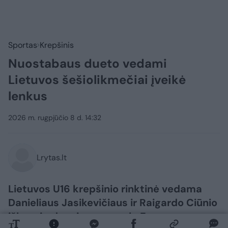
Sportas
Krepšinis
Nuostabaus dueto vedami
Lietuvos šešiolikmečiai įveikė
lenkus
2026 m. rugpjūčio 8 d. 14:32
Lrytas.lt
Lietuvos U16 krepšinio rinktinė vedama
Danieliaus Jasikevičiaus ir Raigardo Ciūnio
iškovojo dar vieną pergalę Europos