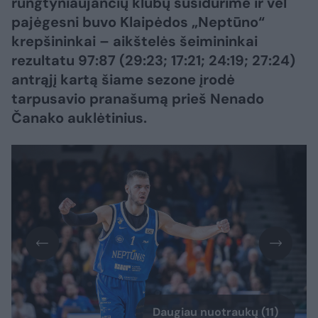
rungtyniaujančių klubų susidūrime ir vėl
pajėgesni buvo Klaipėdos „Neptūno“
krepšininkai – aikštelės šeimininkai
rezultatu 97:87 (29:23; 17:21; 24:19; 27:24)
antrąjį kartą šiame sezone įrodė
tarpusavio pranašumą prieš Nenado
Čanako auklėtinius.
Daugiau nuotraukų (11)