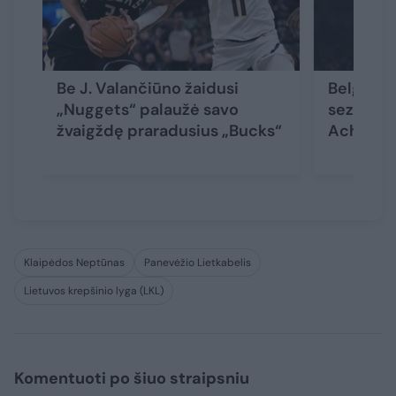
Be J. Valančiūno žaidusi
Belgrado
„Nuggets“ palaužė savo
sezonas 
žvaigždę praradusius „Bucks“
Achilo s
Klaipėdos Neptūnas
Panevėžio Lietkabelis
Lietuvos krepšinio lyga (LKL)
Komentuoti po šiuo straipsniu