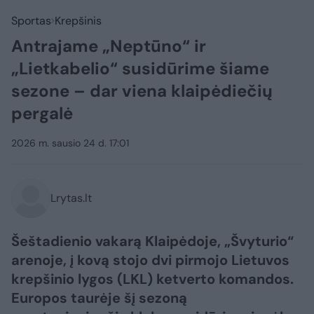
Sportas
Krepšinis
Antrajame „Neptūno“ ir
„Lietkabelio“ susidūrime šiame
sezone – dar viena klaipėdiečių
pergalė
2026 m. sausio 24 d. 17:01
Lrytas.lt
Šeštadienio vakarą Klaipėdoje, „Švyturio“
arenoje, į kovą stojo dvi pirmojo Lietuvos
krepšinio lygos (LKL) ketverto komandos.
Europos taurėje šį sezoną