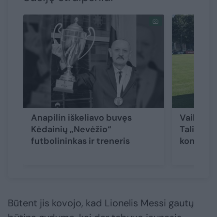
Anapilin iškeliavo buvęs
Vaikinų U
Kėdainių „Nevėžio“
Taline s
futbolininkas ir treneris
kontroli
Būtent jis kovojo, kad Lionelis Messi gautų