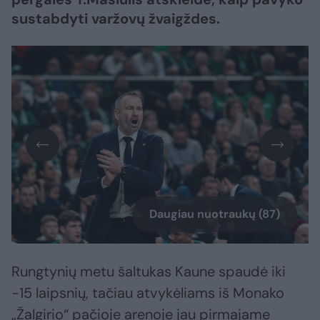
sustabdyti varžovų žvaigždes.
Daugiau nuotraukų (87)
Rungtynių metu šaltukas Kaune spaudė iki
-15 laipsnių, tačiau atvykėliams iš Monako
„Žalgirio“ pačioje arenoje jau pirmajame