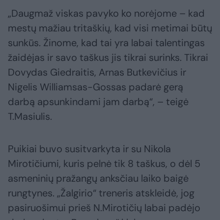
„Daugmaž viskas pavyko ko norėjome – kad
mestų mažiau tritaškių, kad visi metimai būtų
sunkūs. Žinome, kad tai yra labai talentingas
žaidėjas ir savo taškus jis tikrai surinks. Tikrai
Dovydas Giedraitis, Arnas Butkevičius ir
Nigelis Williamsas-Gossas padarė gerą
darbą apsunkindami jam darbą“, – teigė
T.Masiulis.
Puikiai buvo susitvarkyta ir su Nikola
Mirotičiumi, kuris pelnė tik 8 taškus, o dėl 5
asmeninių pražangų anksčiau laiko baigė
rungtynes. „Žalgirio“ treneris atskleidė, jog
pasiruošimui prieš N.Mirotičių labai padėjo