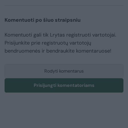
Komentuoti po šiuo straipsniu
Komentuoti gali tik Lrytas registruoti vartotojai.
Prisijunkite prie registruotų vartotojų
bendruomenės ir bendraukite komentaruose!
Rodyti komentarus
Prisijungti komentatoriams