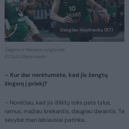
Daugiau nuotraukų (87)
Žalgirio ir Monaco rungtynės
ELTA/A.Ufarto nuotr.
– Kur dar norėtumėte, kad jis žengtų
žingsnį į priekį?
– Norėčiau, kad jis išliktų toks pats tylus,
ramus, mažiau šnekantis, daugiau darantis. Ta
savybė man labiausiai patinka.