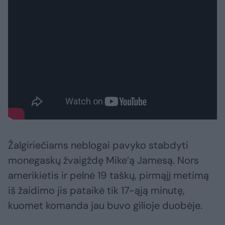
Žalgiriečiams neblogai pavyko stabdyti
monegaskų žvaigždę Mike’ą Jamesą. Nors
amerikietis ir pelnė 19 taškų, pirmąjį metimą
iš žaidimo jis pataikė tik 17-ąją minutę,
kuomet komanda jau buvo gilioje duobėje.