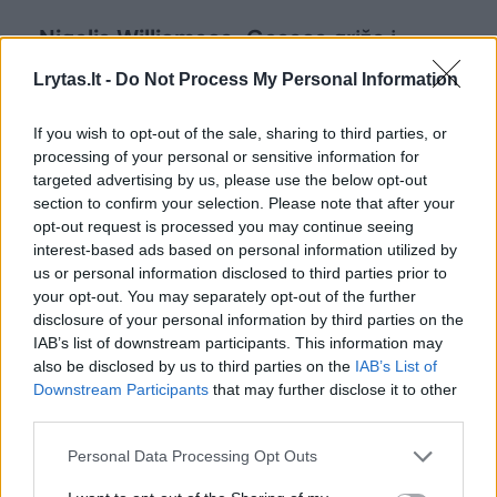
– Nigelis Williamsas-Gossas grįžo į
rikiuotę. Skaičiais gal nebuvo įspūdingas
Lrytas.lt -
Do Not Process My Personal Information
pasirodymas, bet kiek jo buvimas aikštėje
prideda ramybės komandai?
If you wish to opt-out of the sale, sharing to third parties, or
processing of your personal or sensitive information for
targeted advertising by us, please use the below opt-out
section to confirm your selection. Please note that after your
– Būtent. Jo net buvimas šalia padeda
opt-out request is processed you may continue seeing
komandai, dėl to jį visur ir vežamės.
interest-based ads based on personal information utilized by
Jaunesniems žaidėjams tai tikrai padeda.
us or personal information disclosed to third parties prior to
your opt-out. You may separately opt-out of the further
Manau, jog ir S.Francisco tobulėja, kuomet jis
disclosure of your personal information by third parties on the
būna šalia Nigelio. Tikrai smagu turėti tokį
IAB’s list of downstream participants. This information may
also be disclosed by us to third parties on the
IAB’s List of
žaidėją, kuris panašiai mąsto kaip treneris ir
Downstream Participants
that may further disclose it to other
daro dalykus, kurių ir nori.
third parties.
Personal Data Processing Opt Outs
– Kaip iš šono atrodė Sylvaino Francisco