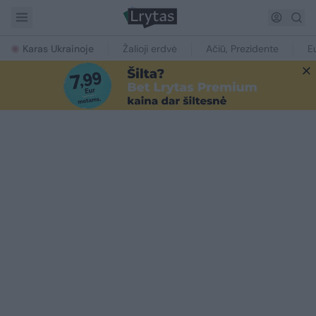
Karas Ukrainoje
Žalioji erdvė
Ačiū, Prezidente
E