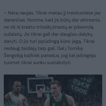
– Nėra naujas. Tikrai matau jį treniruotėse jas
darančias. Norime, kad jis būtų dar aštresnis,
ne tik iš krašto tritaškį įmestų ar pikenrolą
sužaistų. Jis tikrai gali dar daugiau dalykų
daryti. O jis turi įspūdingą kūno jėgą. Tikrai
nedaug žaidėjų taip gali. Gal į Tornikę
Šengeliją kažkiek panašus, jog kai įsibėgėja,
tuomet tikrai sunku sustabdyti.