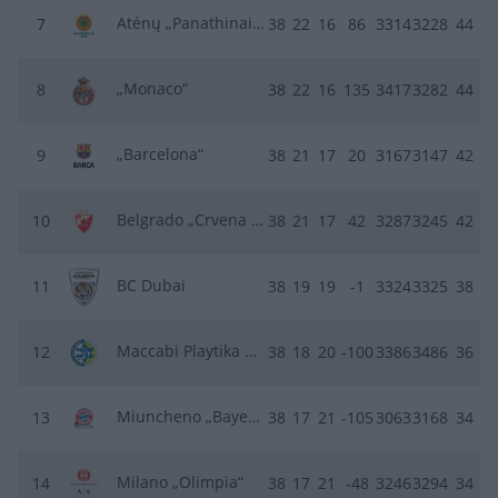
Atėnų „Panathinaikos“
7
38
22
16
86
3314
3228
44
„Monaco“
8
38
22
16
135
3417
3282
44
„Barcelona“
9
38
21
17
20
3167
3147
42
Belgrado „Crvena zvezda“
10
38
21
17
42
3287
3245
42
BC Dubai
11
38
19
19
-1
3324
3325
38
Maccabi Playtika Tel Aviv
12
38
18
20
-100
3386
3486
36
Miuncheno „Bayern“
13
38
17
21
-105
3063
3168
34
Milano „Olimpia“
14
38
17
21
-48
3246
3294
34