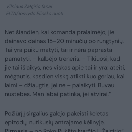
Vilniaus Žalgirio fanai
ELTA/Josvydo Elinsko nuotr.
Net šiandien, kai komanda pralaimėjo, jie
dainavo dainas 15–20 minučių po rungtynių.
Tai yra puiku matyti, tai ir nėra paprasta
pamatyti, – kalbėjo treneris. – Tikiuosi, kad
jie tai išlaikys, nes viskas apie tai ir yra: ateiti,
mėgautis, kasdien viską atlikti kuo geriau, kai
laimi – džiaugtis, jei ne – palaikyti. Buvau
nustebęs. Man labai patinka, jei atvirai.“
Požiūrį į sirgalius galėjo pakeisti keletas
epizodų, nutikusių antrajame kėlinyje.
Pirmasis – po Roko Pukšto įvarčio į „Žalgirio“