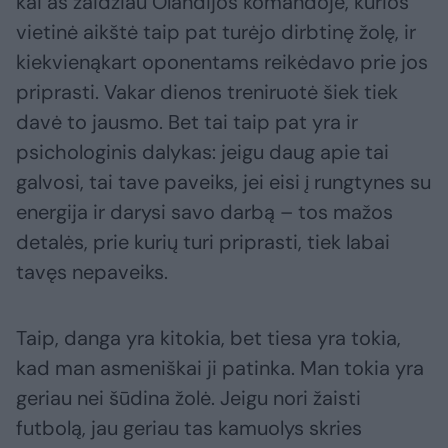
kai aš žaidžiau Olandijos komandoje, kurios
vietinė aikštė taip pat turėjo dirbtinę žolę, ir
kiekvienąkart oponentams reikėdavo prie jos
priprasti. Vakar dienos treniruotė šiek tiek
davė to jausmo. Bet tai taip pat yra ir
psichologinis dalykas: jeigu daug apie tai
galvosi, tai tave paveiks, jei eisi į rungtynes su
energija ir darysi savo darbą – tos mažos
detalės, prie kurių turi priprasti, tiek labai
tavęs nepaveiks.
Taip, danga yra kitokia, bet tiesa yra tokia,
kad man asmeniškai ji patinka. Man tokia yra
geriau nei šūdina žolė. Jeigu nori žaisti
futbolą, jau geriau tas kamuolys skries