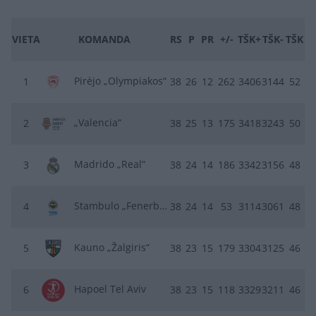
VIETA
KOMANDA
RS
P
PR
+/-
TŠK+
TŠK-
TŠK
Pirėjo „Olympiakos“
1
38
26
12
262
3406
3144
52
„Valencia“
2
38
25
13
175
3418
3243
50
Madrido „Real“
3
38
24
14
186
3342
3156
48
Stambulo „Fenerbahce“
4
38
24
14
53
3114
3061
48
Kauno „Žalgiris“
5
38
23
15
179
3304
3125
46
Hapoel Tel Aviv
6
38
23
15
118
3329
3211
46