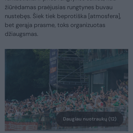
žiūrėdamas praėjusias rungtynes buvau
nustebęs. Šiek tiek beprotiška [atmosfera],
bet gerąja prasme, toks organizuotas
džiaugsmas.
Daugiau nuotraukų (12)