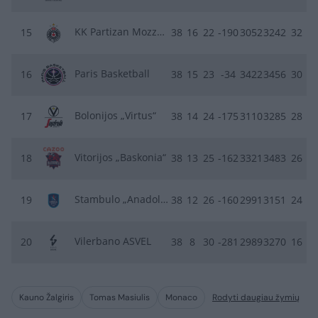
KK Partizan Mozzart Bet
15
38
16
22
-190
3052
3242
32
Paris Basketball
16
38
15
23
-34
3422
3456
30
Bolonijos „Virtus“
17
38
14
24
-175
3110
3285
28
Vitorijos „Baskonia“
18
38
13
25
-162
3321
3483
26
Stambulo „Anadolu Efes“
19
38
12
26
-160
2991
3151
24
Vilerbano ASVEL
20
38
8
30
-281
2989
3270
16
Kauno Žalgiris
Tomas Masiulis
Monaco
Rodyti daugiau žymių