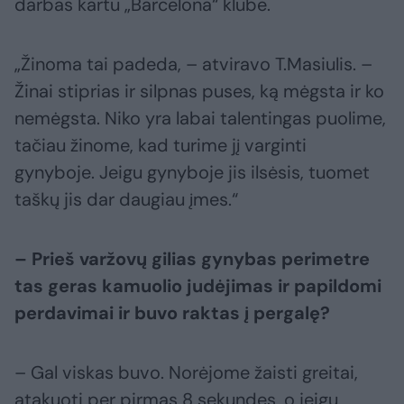
darbas kartu „Barcelona“ klube.
„Žinoma tai padeda, – atviravo T.Masiulis. –
Žinai stiprias ir silpnas puses, ką mėgsta ir ko
nemėgsta. Niko yra labai talentingas puolime,
tačiau žinome, kad turime jį varginti
gynyboje. Jeigu gynyboje jis ilsėsis, tuomet
taškų jis dar daugiau įmes.“
– Prieš varžovų gilias gynybas perimetre
tas geras kamuolio judėjimas ir papildomi
perdavimai ir buvo raktas į pergalę?
– Gal viskas buvo. Norėjome žaisti greitai,
atakuoti per pirmas 8 sekundes, o jeigu