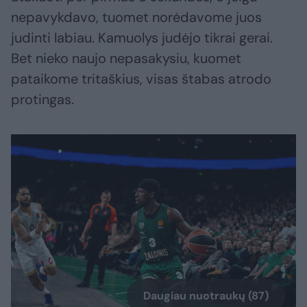
nepavykdavo, tuomet norėdavome juos
judinti labiau. Kamuolys judėjo tikrai gerai.
Bet nieko naujo nepasakysiu, kuomet
pataikome tritaškius, visas štabas atrodo
protingas.
Daugiau nuotraukų (87)