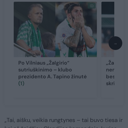
→
Po Vilniaus „Žalgirio“
„Žalgirio
sutriuškinimo – klubo
nemalonu
prezidento A. Tapino žinutė
besidžia
(1)
skriejo a
„Tai, aišku, veikia rungtynes – tai buvo tiesa ir