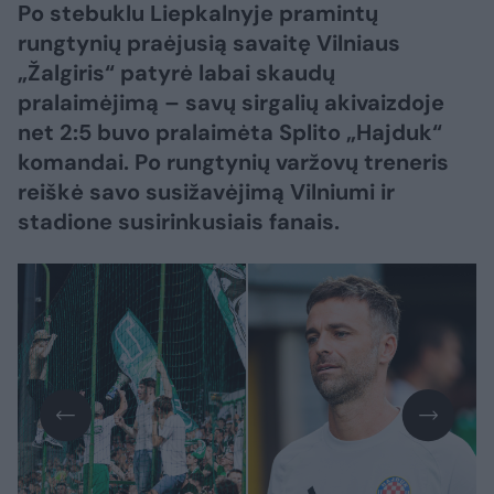
Po stebuklu Liepkalnyje pramintų
rungtynių praėjusią savaitę Vilniaus
„Žalgiris“ patyrė labai skaudų
pralaimėjimą – savų sirgalių akivaizdoje
net 2:5 buvo pralaimėta Splito „Hajduk“
komandai. Po rungtynių varžovų treneris
reiškė savo susižavėjimą Vilniumi ir
stadione susirinkusiais fanais.