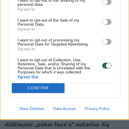
I want to opt-out of the Sharing of my
blokas ir ar dar stebina, kad jis taip gali
personal data.
Opted In
sustabdyti varžovų puolėjus?
I want to opt-out of the Sale of my
Personal Data.
Opted In
– Tikrai ne, ne pirmą kartą tai padaro. Galbūt
I want to opt-out of processing my
kiti žaidėjai nesitiki, kad jis gali taip
Personal Data for Targeted Advertising.
nustoguoti, o jis tą šuolį tikrai turi. Smagu, jog
Opted In
prie plius 20 jis eina į tokias situacijas.
I want to opt-out of Collection, Use,
Retention, Sale, and/or Sharing of my
Personal Data that Is Unrelated with the
Purposes for which it was collected.
SYLVAIN FRANCISCO, WHAT HAVE YOU DONE???
Opted Out
CONFIRM
(Presented by: Go3)
pic.twitter.com/Z4TfLFpy0B
— BC Zalgiris Kaunas (@bczalgiris)
February 3, 2026
Data Deletion
Data Access
Privacy Policy
– Ą.Tubelis jau kelis metus Lietuvoje buvo
didžiausio „poker face‘o“ autorius. Ką