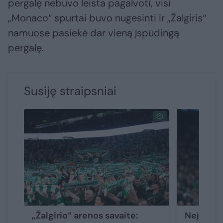
pergalę nebuvo leista pagalvoti, visi
„Monaco“ spurtai buvo nugesinti ir „Žalgiris“
namuose pasiekė dar vieną įspūdingą
pergalę.
Susiję straipsniai
„Žalgirio“ arenos savaitė:
Neįtikėti