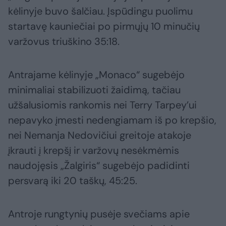
kėlinyje buvo šalčiau. Įspūdingu puolimu
startavę kauniečiai po pirmųjų 10 minučių
varžovus triuškino 35:18.
Antrajame kėlinyje „Monaco“ sugebėjo
minimaliai stabilizuoti žaidimą, tačiau
užšalusiomis rankomis nei Terry Tarpey’ui
nepavyko įmesti nedengiamam iš po krepšio,
nei Nemanja Nedovičiui greitoje atakoje
įkrauti į krepšį ir varžovų nesėkmėmis
naudojęsis „Žalgiris“ sugebėjo padidinti
persvarą iki 20 taškų, 45:25.
Antroje rungtynių pusėje svečiams apie