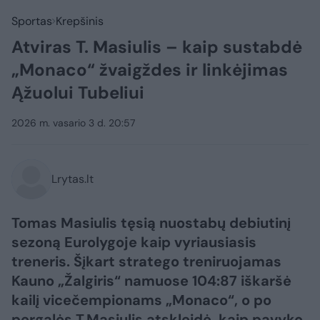
Sportas
Krepšinis
Atviras T. Masiulis – kaip sustabdė
„Monaco“ žvaigždes ir linkėjimas
Ąžuolui Tubeliui
2026 m. vasario 3 d. 20:57
Lrytas.lt
Tomas Masiulis tęsią nuostabų debiutinį
sezoną Eurolygoje kaip vyriausiasis
treneris. Šįkart stratego treniruojamas
Kauno „Žalgiris“ namuose 104:87 iškaršė
kailį vicečempionams „Monaco“, o po
pergalės T.Masiulis atskleidė, kaip pavyko