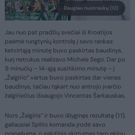
Daugiau nuotraukų (12)
Jau nuo pat pradžių svečiai iš Kroatijos
paėmė rungtynių kontrolę į savo rankas:
ketvirtąją minutę buvo paskirtas baudinys,
kurį netrukus realizavo Michele Sego. Dar po
9 minučių – 14-ąją susitikimo minutę – į
„Žalgirio“ vartus buvo paskirtas dar vienas
baudinys, tačiau tąkart nuo antrojo įvarčio
žalgiriečius išsaugojo Vincentas Šarkauskas.
Nors „Žalgiris“ ir buvo išlyginęs rezultatą (1:1),
galiausiai Splito komanda įrodė savo
pranašumą, o galutinis skirtumas tarp ekipų