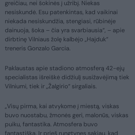
greičiau, nei šokinės į užribį. Niekas
nesiskundė. Esu patenkintas, kad vaikinai
niekada nesiskundžia, stengiasi, rūbinėje
dainuoja, šoka – čia yra svarbiausia“, – apie
dirbtinę Vilniaus žolę kalbėjo „Hajduk“
treneris Gonzalo Garcia.
Paklaustas apie stadiono atmosferą 42-ejų
specialistas išreiškė didžiulį susižavėjimą tiek
Vilniumi, tiek ir „Žalgirio“ sirgaliais.
„Visų pirma, kai atvykome į miestą, viskas
buvo nuostabu, žmonės geri, malonūs, viskas
puiku, fantastika. Atmosfera buvo
fantastiška. Ir prieš rungtynes sakiau, kad