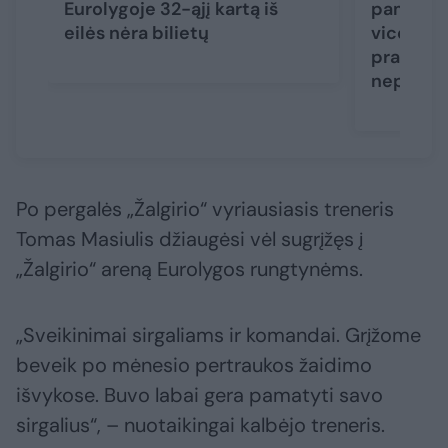
Eurolygoje 32-ąjį kartą iš
pamoka 
eilės nėra bilietų
vicečemp
pralaimė
nepatyr
Po pergalės „Žalgirio“ vyriausiasis treneris
Tomas Masiulis džiaugėsi vėl sugrįžęs į
„Žalgirio“ areną Eurolygos rungtynėms.
„Sveikinimai sirgaliams ir komandai. Grįžome
beveik po mėnesio pertraukos žaidimo
išvykose. Buvo labai gera pamatyti savo
sirgalius“, – nuotaikingai kalbėjo treneris.