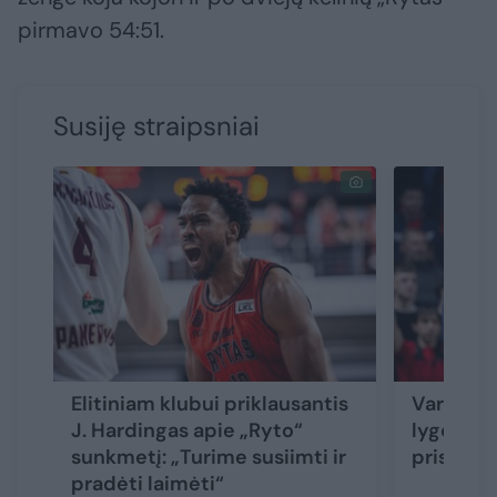
pirmavo 54:51.
Susiję straipsniai
Elitiniam klubui priklausantis
Varžovai
J. Hardingas apie „Ryto“
lygoje pa
sunkmetį: „Turime susiimti ir
pristatyt
pradėti laimėti“