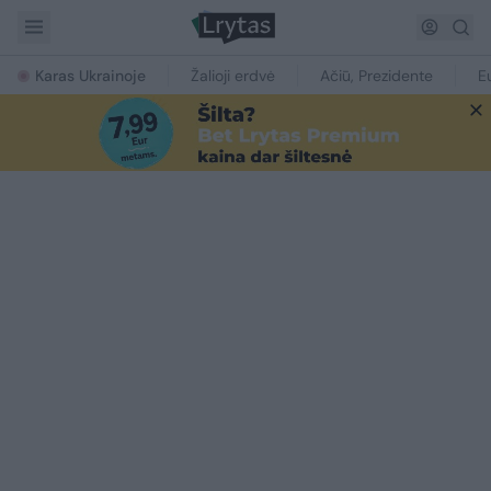
Karas Ukrainoje
Žalioji erdvė
Ačiū, Prezidente
E