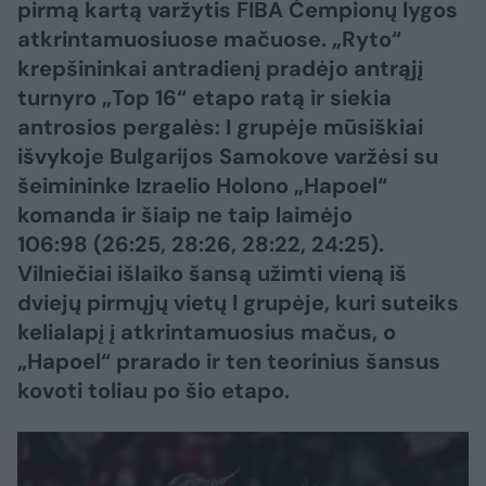
pirmą kartą varžytis FIBA Čempionų lygos
atkrintamuosiuose mačuose. „Ryto“
krepšininkai antradienį pradėjo antrąjį
turnyro „Top 16“ etapo ratą ir siekia
antrosios pergalės: I grupėje mūsiškiai
išvykoje Bulgarijos Samokove varžėsi su
šeimininke Izraelio Holono „Hapoel“
komanda ir šiaip ne taip laimėjo
106:98 (26:25, 28:26, 28:22, 24:25).
Vilniečiai išlaiko šansą užimti vieną iš
dviejų pirmųjų vietų I grupėje, kuri suteiks
kelialapį į atkrintamuosius mačus, o
„Hapoel“ prarado ir ten teorinius šansus
kovoti toliau po šio etapo.