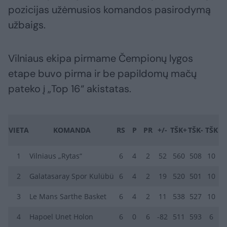
pozicijas užėmusios komandos pasirodymą
užbaigs.
Vilniaus ekipa pirmame Čempionų lygos
etape buvo pirma ir be papildomų mačų
pateko į „Top 16“ akistatas.
VIETA
KOMANDA
RS
P
PR
+/-
TŠK+
TŠK-
TŠK
1
Vilniaus „Rytas“
6
4
2
52
560
508
10
2
Galatasaray Spor Kulübü
6
4
2
19
520
501
10
3
Le Mans Sarthe Basket
6
4
2
11
538
527
10
4
Hapoel Unet Holon
6
0
6
-82
511
593
6