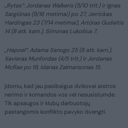
„Rytas“: Jordanas Walkeris (5/10 trit.) ir Ignas
Sargiūnas (9/16 metimai) po 27, Jerrickas
Hardingas 23 (7/14 metimai), Artūras Gudaitis
14 (8 atk. kam.), Simonas Lukošius 7.
„Hapoel“: Adama Sanogo 25 (8 atk. kam.),
Xavieras Munfordas (4/5 trit.) ir Jordanas
McRae po 19, Idanas Zalmansonas 15.
Įdomu, kad jau pasibaigus dvikovai aistros
nerimo ir komandos vos vėl nesusistumdė.
Tik apsaugos ir klubų darbuotojų
pastangomis konflikto pavyko išvengti.