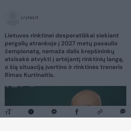
Lrytas.lt
Lietuvos rinktinei desperatiškai siekiant
pergalių atrankoje į 2027 metų pasaulio
čempionatą, nemaža dalis krepšininkų
atsisakė atvykti į artėjantį rinktinių langą,
o šią situaciją įvertino ir rinktinės treneris
Rimas Kurtinaitis.