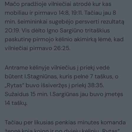
Mačo pradžioje vilniečiai atrodė kur kas
mobiliau ir pirmavo 14:8, 19:11. Tačiau jau 8
min. šeimininkai sugebėjo persverti rezultatą
20:19. Vis dėlto Igno Sargiūno tritaškius
paskutinę pirmojo kėlinio akimirką lėmė, kad
vilniečiai pirmavo 26:25.
Antrame kėlinyje vilniečius į priekį vedė
būtent I.Stagniūnas, kuris pelnė 7 taškus, o
„Rytas“ buvo išsiveržęs į priekį 38:35.
Sužaidus 15 min. I.Sargiūnas jau buvo įmetęs
14 taškų.
Tačiau per likusias penkias minutes komanda
žengė koja kojon ir po dviejų kėlinių „Rytas“