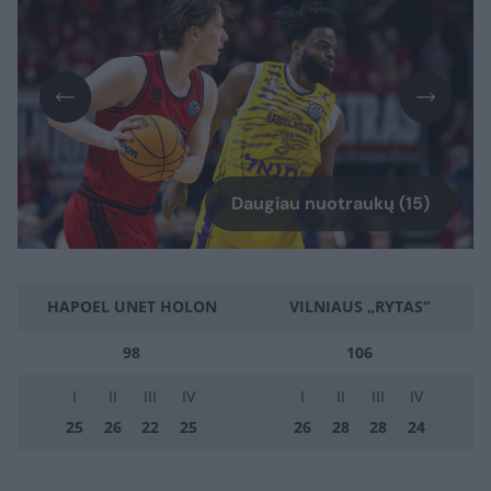
Daugiau nuotraukų (15)
HAPOEL UNET HOLON
VILNIAUS „RYTAS“
98
106
I
II
III
IV
I
II
III
IV
25
26
22
25
26
28
28
24