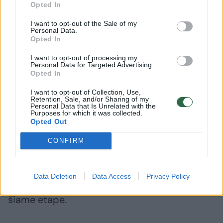
Opted In
Daugiau nuotraukų (15)
I want to opt-out of the Sale of my
Personal Data.
Opted In
Vilniaus „Ryto“ ir „Holono „Hapoel“ rungtynės.
I want to opt-out of processing my
ELTA/A.Ufarto nuotr.
Personal Data for Targeted Advertising.
Opted In
Ketvirtojo kėlinio pradžioje „Rytas“ susikrovė
I want to opt-out of Collection, Use,
Retention, Sale, and/or Sharing of my
rekordinę persvarą – 89:73 ir siekė ją tik
Personal Data that Is Unrelated with the
Purposes for which it was collected.
padidinti. Bet ir vėl... „Hapoel“ sugrįžo –
Opted Out
83:92.
CONFIRM
Vis dėlto vilniečiai sužaidė protingiau ir
Data Deletion
Data Access
Privacy Policy
išlaikė persvarą bei laimėjo 2-ąją pergalę
šiame etape.