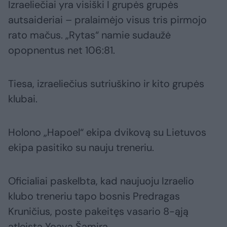
Izraeliečiai yra visiški I grupės grupės
autsaideriai – pralaimėjo visus tris pirmojo
rato mačus. „Rytas“ namie sudaužė
opopnentus net 106:81.
Tiesa, izraeliečius sutriuškino ir kito grupės
klubai.
Holono „Hapoel“ ekipa dvikovą su Lietuvos
ekipa pasitiko su nauju treneriu.
Oficialiai paskelbta, kad naujuoju Izraelio
klubo treneriu tapo bosnis Predragas
Kruničius, poste pakeitęs vasario 8-ąją
atleistą Yoavą Šamirą.