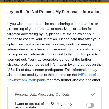
pražangą, o G. Masiulis užsidirbo nesportinę.
Lrytas.lt -
Do Not Process My Personal Information
Net ir be savo lyderio, kuris buvo pelnęs 25
taškus, „Hapoel' sugebėjo prisivyti 61:62,
If you wish to opt-out of the sale, sharing to third parties, or
processing of your personal or sensitive information for
tačiau vilniečiai ir vėl spurtavo 67:61, 70:63.
targeted advertising by us, please use the below opt-out
Prieš lemiamą kėlinį Giedriaus Žibėno
section to confirm your selection. Please note that after your
opt-out request is processed you may continue seeing
kariauna pirmavo 82:73.
interest-based ads based on personal information utilized by
us or personal information disclosed to third parties prior to
your opt-out. You may separately opt-out of the further
disclosure of your personal information by third parties on the
IAB’s list of downstream participants. This information may
also be disclosed by us to third parties on the
IAB’s List of
Downstream Participants
that may further disclose it to other
third parties.
Personal Data Processing Opt Outs
I want to opt-out of the Sharing of my
personal data.