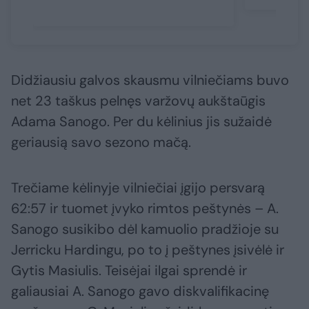
Didžiausiu galvos skausmu vilniečiams buvo
net 23 taškus pelnęs varžovų aukštaūgis
Adama Sanogo. Per du kėlinius jis sužaidė
geriausią savo sezono mačą.
Trečiame kėlinyje vilniečiai įgijo persvarą
62:57 ir tuomet įvyko rimtos peštynės – A.
Sanogo susikibo dėl kamuolio pradžioje su
Jerricku Hardingu, po to į peštynes įsivėlė ir
Gytis Masiulis. Teisėjai ilgai sprendė ir
galiausiai A. Sanogo gavo diskvalifikacinę