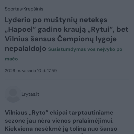
Sportas
Krepšinis
Lyderio po muštynių netekęs
„Hapoel“ gadino kraują „Rytui“, bet
Vilnius šansus Čempionų lygoje
nepalaidojo
Susistumdymas vos neįvyko po
mačo
2026 m. vasario 10 d. 17:59
Lrytas.lt
Vilniaus „Ryto“ ekipai tarptautiniame
sezone jau nėra vienos pralaimėjimui.
Kiekviena nesėkmė ją tolina nuo šanso