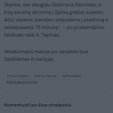
Skerlos, dar daugiau Giedriaus Klevinsko, o
kitą savaitę skrisime į Splitą gražiai sužaisti.
Ačiū visiems šiandien atėjusiems į stadioną ir
neišėjusiems 75 minutę“, – po pralaimėjimo
feisbuke rašė A. Tapinas.
Atsakomasis mačas po savaitės bus
žaidžiamas Kroatijoje.
Vilniaus Žalgiris
Andrius Tapinas
Splito Hajduk
Rodyti daugiau žymių
Komentuoti po šiuo straipsniu