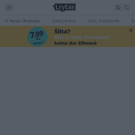
Karas Ukrainoje
Žalioji erdvė
Ačiū, Prezidente
E