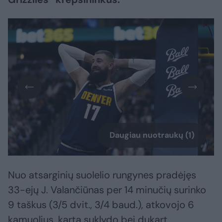
Daugiau nuotraukų (1)
Nuo atsarginių suolelio rungynes pradėjęs
33-ejų J. Valančiūnas per 14 minučių surinko
9 taškus (3/5 dvit., 3/4 baud.), atkovojo 6
kamuolius, kartą suklydo bei dukart