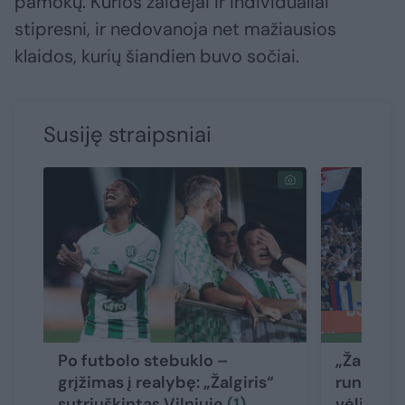
pamokų. Kurios žaidėjai ir individualiai
stipresni, ir nedovanoja net mažiausios
klaidos, kurių šiandien buvo sočiai.
Susiję straipsniai
Po futbolo stebuklo –
„Žalgirio
grįžimas į realybę: „Žalgiris“
rungtynė
sutriuškintas Vilniuje
(1)
vėliava