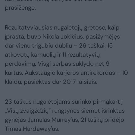
prasižengė.
Rezultatyviausias nugalėtojų gretose, kaip
įprasta, buvo Nikola Jokičius, pasižymėjęs
dar vienu trigubiu dubliu – 26 taškai, 15
atkovotų kamuolių ir 11 rezultatyvių
perdavimų. Visgi serbas suklydo net 9
kartus. Aukštaūgio karjeros antirekordas – 10
klaidų, pasiektas dar 2017-aisiais.
23 taškus nugalėtojams surinko pirmąkart į
„Visų žvaigždžių“ rungtynes šiemet išrinktas
gynėjas Jamalas Murray'us, 21 tašką pridėjo
Timas Hardaway'us.