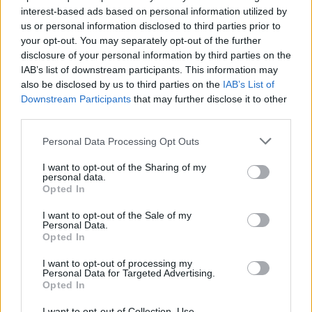
interest-based ads based on personal information utilized by
žinutė
us or personal information disclosed to third parties prior to
your opt-out. You may separately opt-out of the further
2026 m. rugpjūčio 6 d. 19:36
disclosure of your personal information by third parties on the
IAB’s list of downstream participants. This information may
also be disclosed by us to third parties on the
IAB’s List of
Downstream Participants
that may further disclose it to other
Lrytas.lt
third parties.
Personal Data Processing Opt Outs
Vilniaus „Žalgirio“ futbolininkams
nepavyko sėkmingai pradėti trečiojo
I want to opt-out of the Sharing of my
personal data.
atrankos į UEFA Konferencijų lygos etapo.
Opted In
I want to opt-out of the Sale of my
Personal Data.
Opted In
I want to opt-out of processing my
Personal Data for Targeted Advertising.
Opted In
I want to opt-out of Collection, Use,