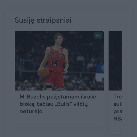
Susiję straipsniai
M. Buzelis pažįstamam išrašė
Trenerio
bloką, tačiau „Bulls“ vilčių
sulaukęs
neturėjo
pratęsė 
NBA lygo