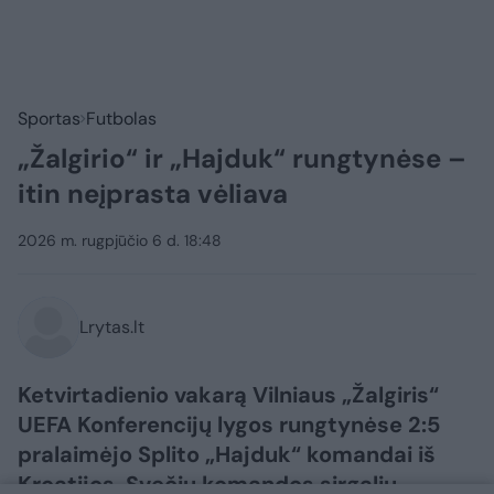
Sportas
Futbolas
„Žalgirio“ ir „Hajduk“ rungtynėse –
itin neįprasta vėliava
2026 m. rugpjūčio 6 d. 18:48
Lrytas.lt
Ketvirtadienio vakarą Vilniaus „Žalgiris“
UEFA Konferencijų lygos rungtynėse 2:5
pralaimėjo Splito „Hajduk“ komandai iš
Kroatijos. Svečių komandos sirgalių