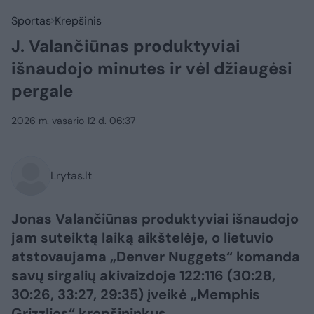
Sportas
Krepšinis
J. Valančiūnas produktyviai
išnaudojo minutes ir vėl džiaugėsi
pergale
2026 m. vasario 12 d. 06:37
Lrytas.lt
Jonas Valančiūnas produktyviai išnaudojo
jam suteiktą laiką aikštelėje, o lietuvio
atstovaujama „Denver Nuggets“ komanda
savų sirgalių akivaizdoje 122:116 (30:28,
30:26, 33:27, 29:35) įveikė „Memphis
Grizzlies“ krepšininkus.