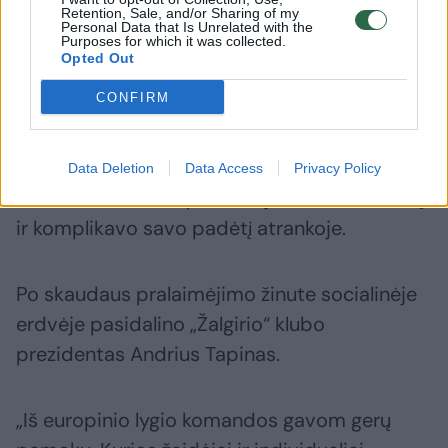
Retention, Sale, and/or Sharing of my
Personal Data that Is Unrelated with the
Purposes for which it was collected.
Opted Out
Daugiau nuotraukų (1)
CONFIRM
Vilniečiai ketvirtadienį namų stadione 2:5
Data Deletion
Data Access
Privacy Policy
buvo sutriuškinti Splito „Hajduk“ futbolininkų
ir komplikavo savo padėtį atrankoje.
Po skaudaus pralaimėjimo žinute socialinėje
erdvėje pasidalino „Žalgirio“ klubo
prezidentas Andrius Tapinas.
„Iš europinio lygio komandos gavom gerų