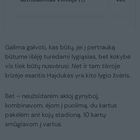
Galima galvoti, kas būtų, jei į pertrauką
būtume išėję turėdami lygiąsias, bet kokybė
vis tiek būtų nusvėrusi. Net ir tam tikroje
krizėje esantis Hajdukas yra kito lygio žvėris.
Bet – neužsidarėm akloj gynyboj,
kombinavom, ėjom į puolimą, du kartus
pakėlėm ant kojų stadioną, 10 kartų
smūgiavom į vartus.