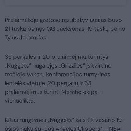
Pralaimėtojų gretose rezultatyviausias buvo
21 tašką pelnęs GG Jacksonas, 19 taškų pelnė
Ty'us Jerome'as.
35 pergales ir 20 pralaimėjimų turintys
„Nuggets“ nugalėjęs „Grizzlies“ įsitvirtino
trečioje Vakarų konferencijos turnyrinės
lentelės vietoje. 20 pergalių ir 33
pralaimėjimus turinti Memfio ekipa –
vienuolikta.
Kitas rungtynes „Nuggets“ žais tik vasario 19-
osios naktį su „Los Angeles Clippers“ – NBA