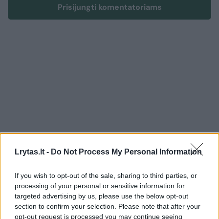
Prisijungti komentatoriams
Lrytas.lt -
Do Not Process My Personal Information
If you wish to opt-out of the sale, sharing to third parties, or
Sportas
Futbolas
processing of your personal or sensitive information for
targeted advertising by us, please use the below opt-out
Po Vilniaus „Žalgirio“ sutriuškinimo
section to confirm your selection. Please note that after your
– klubo prezidento A. Tapino
opt-out request is processed you may continue seeing