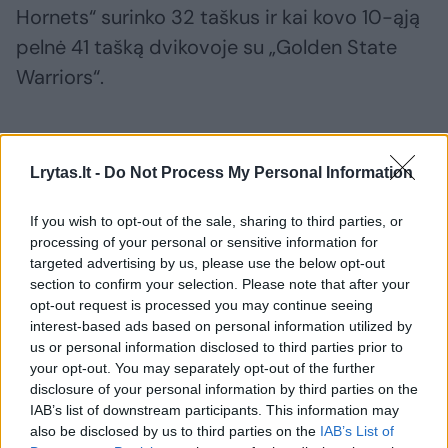
Hornets“ surinko 32 taškus ir kai kovo 10-ąją
pelnė 41 tašką dvikovoje su „Golden State
Warriors“.
Tai buvo jau 8-osios Mato rungtynės, kuriose
jis pelno bent 20 taškų ir blokuoja bent 3
Lrytas.lt -
Do Not Process My Personal Information
metimus. Daugiau tokių rungtynių visoje NBA
If you wish to opt-out of the sale, sharing to third parties, or
lygoje yra surinkęs tik V. Wembanyama.
processing of your personal or sensitive information for
targeted advertising by us, please use the below opt-out
section to confirm your selection. Please note that after your
Buzi got UP for this block! ❌
@BuzelisMatas
opt-out request is processed you may continue seeing
pic.twitter.com/E0Pvcn3yqB
interest-based ads based on personal information utilized by
— Chicago Bulls (@chicagobulls)
March 29, 2026
us or personal information disclosed to third parties prior to
your opt-out. You may separately opt-out of the further
disclosure of your personal information by third parties on the
IAB’s list of downstream participants. This information may
Susiję straipsniai
also be disclosed by us to third parties on the
IAB’s List of