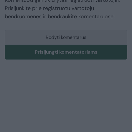
Komentuoti gali tik Lrytas registruoti vartotojai.
Prisijunkite prie registruotų vartotojų
bendruomenės ir bendraukite komentaruose!
Rodyti komentarus
Prisijungti komentatoriams