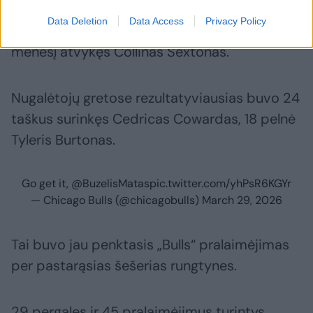
kamuolių ir 10 rezultatyvių perdavimų. 26
Data Deletion
Data Access
Privacy Policy
taškus pelnė po mainų į komandą vasario
mėnesį atvykęs Collinas Sextonas.
Nugalėtojų gretose rezultatyviausias buvo 24
taškus surinkęs Cedricas Cowardas, 18 pelnė
Tyleris Burtonas.
Go get it,
@BuzelisMatas
pic.twitter.com/yhPsR6KGYr
— Chicago Bulls (@chicagobulls)
March 29, 2026
Tai buvo jau penktasis „Bulls“ pralaimėjimas
per pastarąsias šešerias rungtynes.
29 pergales ir 45 pralaimėjimus turintys