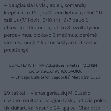
– daugiausia iš visų abiejų komandų
krepšininkų. Per jas 21-erių lietuvis pelnė 29
taškus (7/11 dvit., 3/10 trit., 6/7 baud.),
atkovojo 10 kamuolių, atliko 3 rezultatyvius
perdavimus, blokavo 3 metimus, perėmė
vieną kamuolį, 4 kartus suklydo ir 3 kartus
prasižengė.
COME FLY WITH MATAS.
@BuzelisMatas
|
@CHSN__
pic.twitter.com/SHQ6QAGlGq
— Chicago Bulls (@chicagobulls)
March 29, 2026
29 taškai – vienas geriausių M. Buzelio
sezono rezultatų. Daugiau taškų lietuvis pelnė
tik dukart, kai vasario 24-ąją su „Charlotte