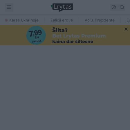
Karas Ukrainoje
Žalioji erdvė
Ačiū, Prezidente
E