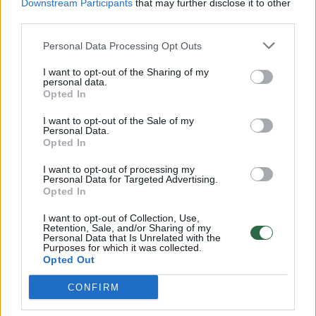
Downstream Participants
that may further disclose it to other
third parties.
Personal Data Processing Opt Outs
I want to opt-out of the Sharing of my
personal data.
Opted In
I want to opt-out of the Sale of my
Personal Data.
Opted In
Už nusižengimą L. Dončičiui
Neįprast
I want to opt-out of processing my
gresia prarasti 317 tūkst.
Eurolygo
Personal Data for Targeted Advertising.
dolerių
paliks kl
Opted In
I want to opt-out of Collection, Use,
Retention, Sale, and/or Sharing of my
Personal Data that Is Unrelated with the
Purposes for which it was collected.
Opted Out
M. Buzelio komandos draugas Joshas Giddey
CONFIRM
surinko trigubą dublį: 18 taškų, 13 atkovotų