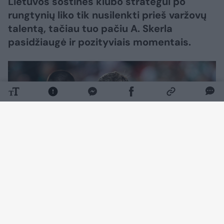
Lietuvos sostinės klubo strategui po
rungtynių liko tik nusilenkti prieš varžovų
talentą, tačiau tuo pačiu A. Skerla
pasidžiaugė ir pozityviais momentais.
Daugiau nuotraukų (61)
„Žalgirio“ aistruoliai savo komandą itin garsiai