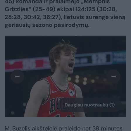
45) komanda ir pralaimėjo „Memphis
Grizzlies“ (25-49) ekipai 124:125 (30:28,
28:28, 30:42, 36:27), lietuvis surengė vieną
geriausių sezono pasirodymų.
Daugiau nuotraukų (1)
M. Buzelis aikštelėje praleido net 39 minutes