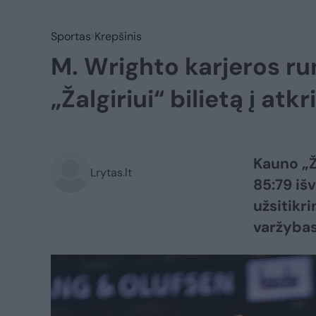
Sportas
Krepšinis
M. Wrighto karjeros r
„Žalgiriui“ bilietą į a
Kauno „Ž
Lrytas.lt
85:79 išv
užsitikri
varžybas