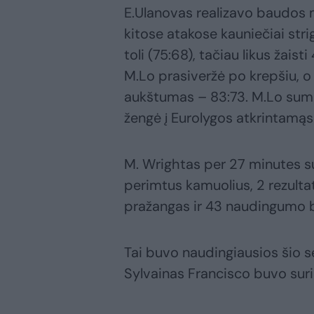
E.Ulanovas realizavo baudos 
kitose atakose kauniečiai stri
toli (75:68), tačiau likus žai
M.Lo prasiveržė po krepšiu, o 
aukštumas – 83:73. M.Lo sumet
žengė į Eurolygos atkrintamąs
M. Wrightas per 27 minutes sur
perimtus kamuolius, 2 rezulta
pražangas ir 43 naudingumo b
Tai buvo naudingiausios šio se
Sylvainas Francisco buvo sur