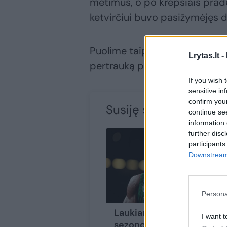
metimus, o po krepšiais prad
ketvirčiui buvo pasižymėjęs d
Puolime taip pat sužvėrėjo Mao
Lrytas.lt -
pertrauką pasitiko pirmauda
If you wish 
sensitive in
confirm you
Susiję straipsniai
continue se
information 
further disc
participants
Downstream 
Persona
Laukiamiausias
I want t
sezono interviu: kaip