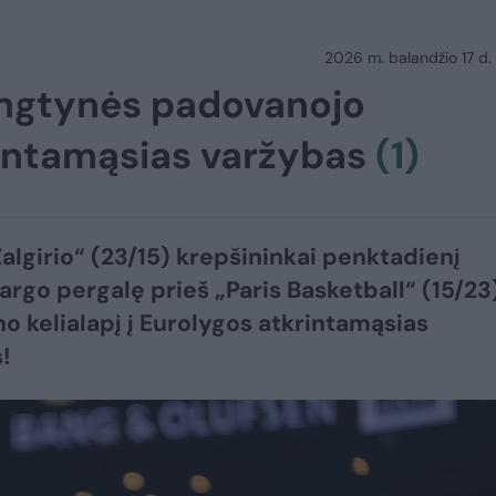
2026 m. balandžio 17 d.
ungtynės padovanojo
tkrintamąsias varžybas
(1)
algirio“ (23/15) krepšininkai penktadienį
argo pergalę prieš „Paris Basketball“ (15/23)
no kelialapį į Eurolygos atkrintamąsias
!