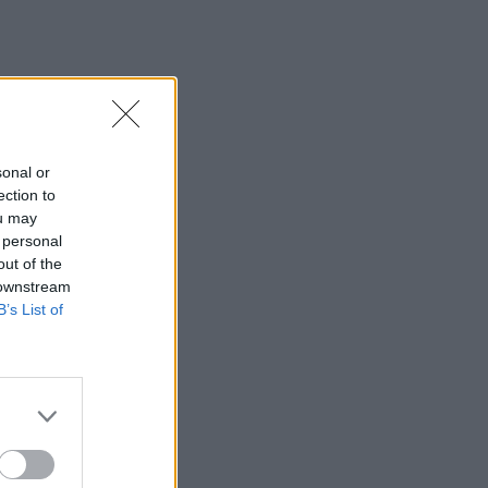
sonal or
ection to
ou may
 personal
out of the
 downstream
B’s List of