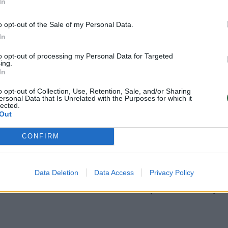
In
nori išvengti ASVEL
bepažvelgsi į
pamokos: „Laimei,
Eurolygą – ten
o opt-out of the Sale of my Personal Data.
persvara buvo per
Prancūzijos
In
didžiulė“
krepšininkai
(1)
to opt-out of processing my Personal Data for Targeted
ing.
In
o opt-out of Collection, Use, Retention, Sale, and/or Sharing
ersonal Data that Is Unrelated with the Purposes for which it
lected.
Out
hto sąskaitoje jau buvo 11 taškų, 12 atkovotų
CONFIRM
ai, o Maodo Lo pridėjo 17 taškų.
ancūzijos pavyko pristabdyti kauniečių puolimo
Data Deletion
Data Access
Privacy Policy
nkdami taškus leido šeimininkams prieš lemiamą