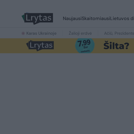
Naujausi
Skaitomiausi
Lietuvos d
Karas Ukrainoje
Žalioji erdvė
Ačiū, Prezident