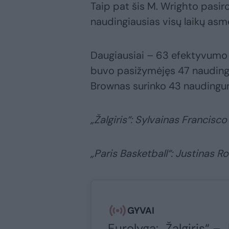
Taip pat šis M. Wrighto pasirody
naudingiausias visų laikų as
Daugiausiai – 63 efektyvumo 
buvo pasižymėjęs 47 naudingu
Brownas surinko 43 naudingu
„Žalgiris“: Sylvainas Francis
„Paris Basketball“: Justinas R
GYVAI
Eurolyga: „Žalgiris“ – 