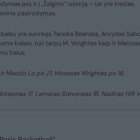
mas įeis ir į „Žalgirio“ istoriją – tai yra trečias
meninis pasirodymas.
balsu yra surinkęs Tanoka Beardas, Arvydas Sab
mo balais, tuo tarpu M. Wrightas kaip ir Marcus
mo balus.
co ir Maodo Lo po 21, Mosesas Wrightas po 16.
obinsonas 17, Lamaras Stevensas 16, Nadiras Hifi 1
„Paris Basketball“