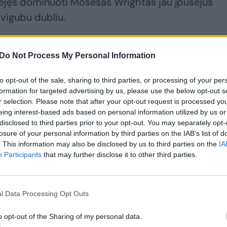
ėjęs dominuoti Mosesas Wrightas jau įpusėjus
vigubu dubliu.
do Lo ir legionierių vedamas „Žalgiris“ ilgąją
Do Not Process My Personal Information
mas 53:45.
to opt-out of the sale, sharing to third parties, or processing of your per
formation for targeted advertising by us, please use the below opt-out s
r selection. Please note that after your opt-out request is processed y
eing interest-based ads based on personal information utilized by us or
disclosed to third parties prior to your opt-out. You may separately opt-
losure of your personal information by third parties on the IAB’s list of
. This information may also be disclosed by us to third parties on the
IA
Participants
that may further disclose it to other third parties.
l Data Processing Opt Outs
„Žalgirio“ iššūkio
„Žalgirio“ lyderis nėra
o opt-out of the Sharing of my personal data.
neatmetantis Šaras
išimtis: kur