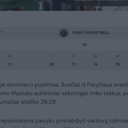
“
PARIS BASKETBALL
79
IV
I
II
III
IV
17
28
17
16
18
je dominavo puolimas. Svečiai iš Paryžiaus svaid
 Tomo Masiulio auklėtiniai sėkmingai rinko taškus, p
niečiai atsiliko 26:28.
 krepšininkams pavyko pristabdyti varžovų tolimu