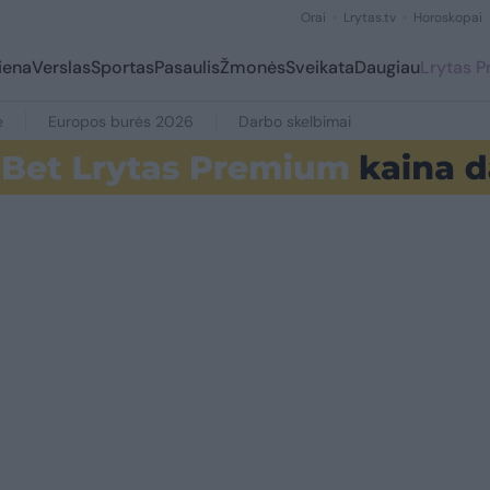
Orai
Lrytas.tv
Horoskopai
iena
Verslas
Sportas
Pasaulis
Žmonės
Sveikata
Daugiau
Lrytas 
e
Europos burės 2026
Darbo skelbimai