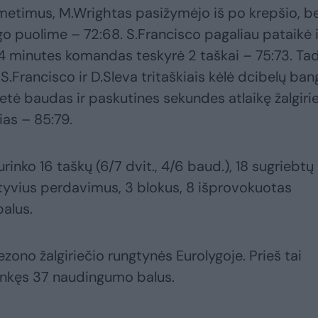
metimus, M.Wrightas pasižymėjo iš po krepšio, b
go puolime – 72:68. S.Francisco pagaliau pataikė 
sti 4 minutes komandas teskyrė 2 taškai – 75:73. Ta
S.Francisco ir D.Sleva tritaškiais kėlė dcibelų ban
ė baudas ir paskutines sekundes atlaikę žalgirie
ias – 85:79.
inko 16 taškų (6/7 dvit., 4/6 baud.), 18 sugriebtų 
tyvius perdavimus, 3 blokus, 8 išprovokuotas
alus.
zono žalgiriečio rungtynės Eurolygoje. Prieš tai
inkęs 37 naudingumo balus.