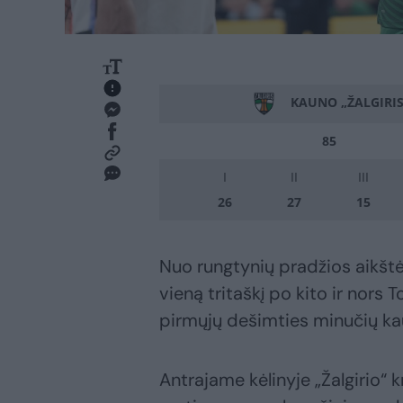
KAUNO „ŽALGIRIS
85
I
II
III
26
27
15
Nuo rungtynių pradžios aikštė
vieną tritaškį po kito ir nors
pirmųjų dešimties minučių kau
Antrajame kėlinyje „Žalgirio“