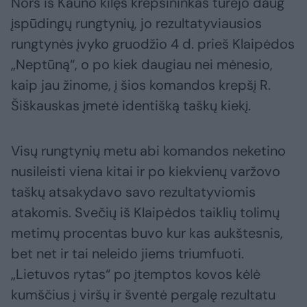
Nors iš Kauno kilęs krepšininkas turėjo daug
įspūdingų rungtynių, jo rezultatyviausios
rungtynės įvyko gruodžio 4 d. prieš Klaipėdos
„Neptūną“, o po kiek daugiau nei mėnesio,
kaip jau žinome, į šios komandos krepšį R.
Šiškauskas įmetė identišką taškų kiekį.
Visų rungtynių metu abi komandos neketino
nusileisti viena kitai ir po kiekvienų varžovo
taškų atsakydavo savo rezultatyviomis
atakomis. Svečių iš Klaipėdos taiklių tolimų
metimų procentas buvo kur kas aukštesnis,
bet net ir tai neleido jiems triumfuoti.
„Lietuvos rytas“ po įtemptos kovos kėlė
kumščius į viršų ir šventė pergalę rezultatu