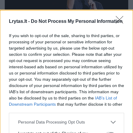
Lrytas.lt -
Do Not Process My Personal Information
If you wish to opt-out of the sale, sharing to third parties, or
Daugiau nuotraukų (7)
processing of your personal or sensitive information for
targeted advertising by us, please use the below opt-out
section to confirm your selection. Please note that after your
Chuckas Eidsonas
opt-out request is processed you may continue seeing
T.Bauro nuotr.
interest-based ads based on personal information utilized by
us or personal information disclosed to third parties prior to
your opt-out. You may separately opt-out of the further
Trečiajame kėlinyje vilniečiai įjungė aukštesnę
disclosure of your personal information by third parties on the
IAB’s list of downstream participants. This information may
pavarą ir ketvirtį laimėjo rezultatu 27:10. Nors
also be disclosed by us to third parties on the
IAB’s List of
žalgiriečiai sugebėjo lemiamame kėlinyje
Downstream Participants
that may further disclose it to other
įmesti 29 taškus, tai nesutrukdė Rimo
third parties.
Kurtinaičio treniruojamai komandai švęsti
Personal Data Processing Opt Outs
pergalės priešininkų arenoje. Amerikietis