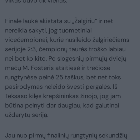
vilkas buvo tik vienas.
Finale laukė akistata su „Žalgiriu“ ir net
nereikia sakyti, jog tuometiniai
vicečempionai, kurie nusileido žalgiriečiams
serijoje 2:3, čempionų taurės troško labiau
nei bet ko kito. Po slogesnių pirmųjų dviejų
mačų M. Fosteris atsitiesė ir trečiose
rungtynėse pelnė 25 taškus, bet net toks
pasirodymas neleido švęsti pergalės. Iš
Teksaso kilęs krepšininkas žinojo, jog jam
būtina pelnyti dar daugiau, kad galutinai
uždarytų seriją.
Jau nuo pirmų finalinių rungtynių sekundžių