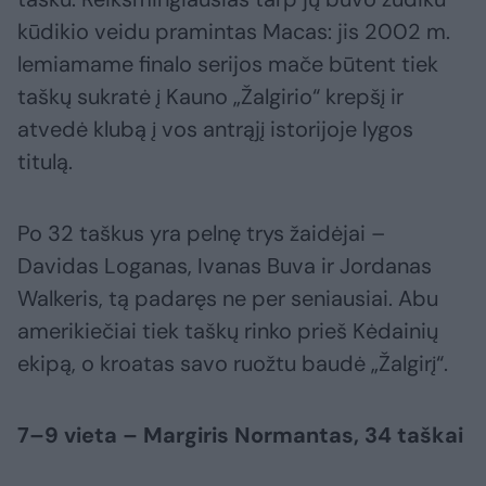
kūdikio veidu pramintas Macas: jis 2002 m.
lemiamame finalo serijos mače būtent tiek
taškų sukratė į Kauno „Žalgirio“ krepšį ir
atvedė klubą į vos antrąjį istorijoje lygos
titulą.
Po 32 taškus yra pelnę trys žaidėjai –
Davidas Loganas, Ivanas Buva ir Jordanas
Walkeris, tą padaręs ne per seniausiai. Abu
amerikiečiai tiek taškų rinko prieš Kėdainių
ekipą, o kroatas savo ruožtu baudė „Žalgirį“.
7–9 vieta – Margiris Normantas, 34 taškai