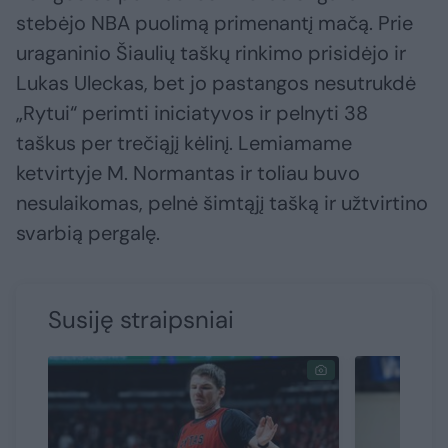
stebėjo NBA puolimą primenantį mačą. Prie
uraganinio Šiaulių taškų rinkimo prisidėjo ir
Lukas Uleckas, bet jo pastangos nesutrukdė
„Rytui“ perimti iniciatyvos ir pelnyti 38
taškus per trečiąjį kėlinį. Lemiamame
ketvirtyje M. Normantas ir toliau buvo
nesulaikomas, pelnė šimtąjį tašką ir užtvirtino
svarbią pergalę.
Susiję straipsniai