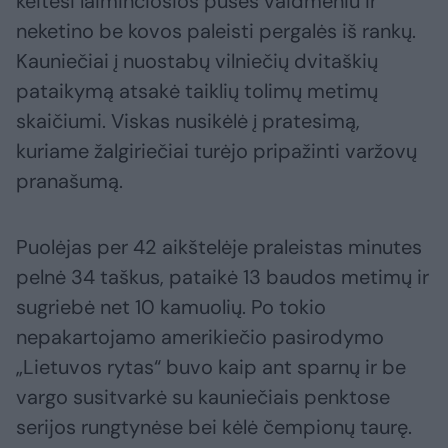
keitėsi laiminčiosios pusės vaidmeniu ir
neketino be kovos paleisti pergalės iš rankų.
Kauniečiai į nuostabų vilniečių dvitaškių
pataikymą atsakė taiklių tolimų metimų
skaičiumi. Viskas nusikėlė į pratesimą,
kuriame žalgiriečiai turėjo pripažinti varžovų
pranašumą.
Puolėjas per 42 aikštelėje praleistas minutes
pelnė 34 taškus, pataikė 13 baudos metimų ir
sugriebė net 10 kamuolių. Po tokio
nepakartojamo amerikiečio pasirodymo
„Lietuvos rytas“ buvo kaip ant sparnų ir be
vargo susitvarkė su kauniečiais penktose
serijos rungtynėse bei kėlė čempionų taurę.