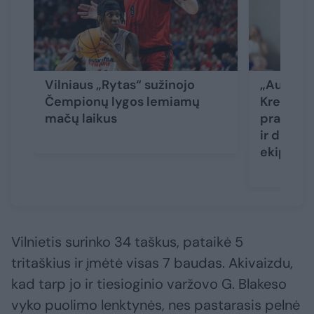
Vilniaus „Rytas“ sužinojo
„Aukso a
Čempionų lygos lemiamų
Kreišmon
mačų laikus
pradžią,
ir dar „
ekipą
Vilnietis surinko 34 taškus, pataikė 5
tritaškius ir įmėtė visas 7 baudas. Akivaizdu,
kad tarp jo ir tiesioginio varžovo G. Blakeso
vyko puolimo lenktynės, nes pastarasis pelnė