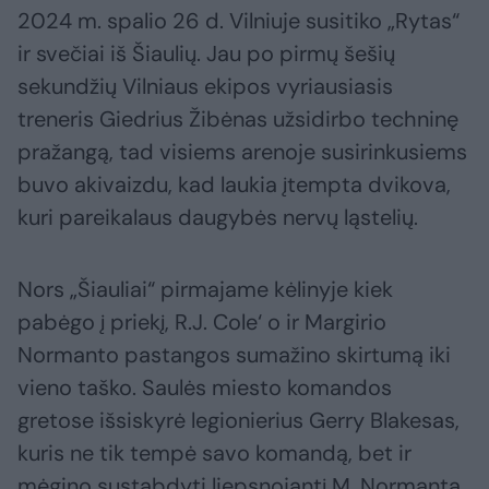
2024 m. spalio 26 d. Vilniuje susitiko „Rytas“
ir svečiai iš Šiaulių. Jau po pirmų šešių
sekundžių Vilniaus ekipos vyriausiasis
treneris Giedrius Žibėnas užsidirbo techninę
pražangą, tad visiems arenoje susirinkusiems
buvo akivaizdu, kad laukia įtempta dvikova,
kuri pareikalaus daugybės nervų ląstelių.
Nors „Šiauliai“ pirmajame kėlinyje kiek
pabėgo į priekį, R.J. Cole‘ o ir Margirio
Normanto pastangos sumažino skirtumą iki
vieno taško. Saulės miesto komandos
gretose išsiskyrė legionierius Gerry Blakesas,
kuris ne tik tempė savo komandą, bet ir
mėgino sustabdyti liepsnojantį M. Normantą.