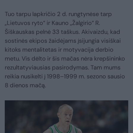
Tuo tarpu lapkričio 2 d. rungtynėse tarp
„Lietuvos ryto“ ir Kauno „Žalgirio“ R.
Šiškauskas pelnė 33 taškus. Akivaizdu, kad
sostinės ekipos žaidėjams įsijungia visiškai
kitoks mentalitetas ir motyvacija derbio
metu. Vis dėlto ir šis mačas nėra krepšininko
rezultatyviausias pasirodymas. Tam mums
reikia nusikelti į 1998–1999 m. sezono sausio
8 dienos mačą.