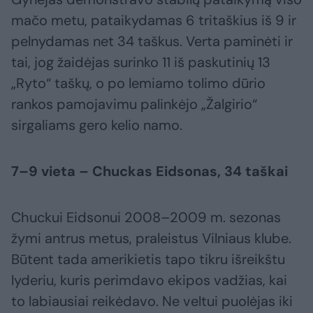
mačo metu, pataikydamas 6 tritaškius iš 9 ir
pelnydamas net 34 taškus. Verta paminėti ir
tai, jog žaidėjas surinko 11 iš paskutinių 13
„Ryto“ taškų, o po lemiamo tolimo dūrio
rankos pamojavimu palinkėjo „Žalgirio“
sirgaliams gero kelio namo.
7–9 vieta – Chuckas Eidsonas, 34 taškai
Chuckui Eidsonui 2008–2009 m. sezonas
žymi antrus metus, praleistus Vilniaus klube.
Būtent tada amerikietis tapo tikru išreikštu
lyderiu, kuris perimdavo ekipos vadžias, kai
to labiausiai reikėdavo. Ne veltui puolėjas iki