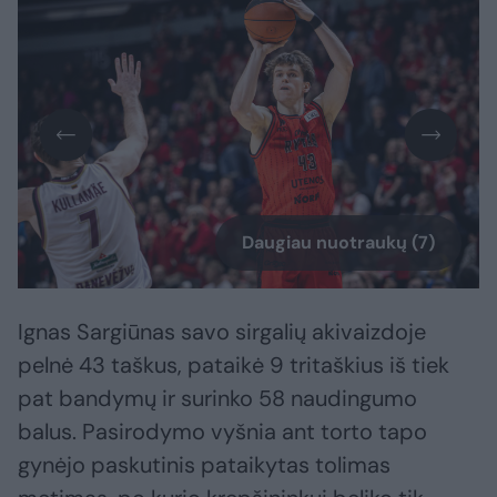
Daugiau nuotraukų (7)
Ignas Sargiūnas savo sirgalių akivaizdoje
pelnė 43 taškus, pataikė 9 tritaškius iš tiek
pat bandymų ir surinko 58 naudingumo
balus. Pasirodymo vyšnia ant torto tapo
gynėjo paskutinis pataikytas tolimas