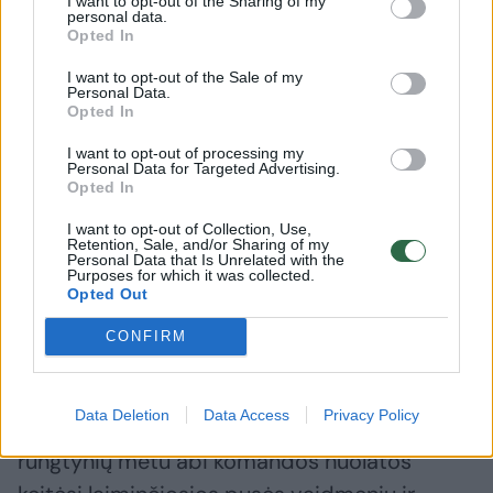
I want to opt-out of the Sharing of my
pelnė 30 taškų, pataikęs net 11 baudos
personal data.
Opted In
metimų iš 13 bandymų.
I want to opt-out of the Sale of my
Personal Data.
Opted In
Antrose finalo rungtynėse „Lietuvos rytas“
namie rezultatu 100:58 nepaliko jokių vilčių
I want to opt-out of processing my
Personal Data for Targeted Advertising.
kauniečiams. Po tokio „Žalgirio“ fiasko visų
Opted In
dėmesys buvo nukreiptas į trečiąsias serijos
I want to opt-out of Collection, Use,
Retention, Sale, and/or Sharing of my
rungtynes, kuriose Pauliaus Jankūno
Personal Data that Is Unrelated with the
Purposes for which it was collected.
vedamiems žalgiriečiams pavyko sušvelninti
Opted Out
serijos rezultatą iki 2:1.
CONFIRM
„Lietuvos rytas“ žinojo, kad ketvirtojo mačo
Data Deletion
Data Access
Privacy Policy
baigtis taps visos serijos lūžio tašku. Visų
rungtynių metu abi komandos nuolatos