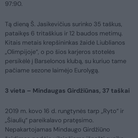
97:90.
Tą dieną Š. Jasikevičius surinko 35 taškus,
pataikęs 6 tritaškius ir 12 baudos metimų.
Kitais metais krepšininkas žaidė Liublianos
„Olimpijoje“, o po šios karjeros stotelės
persikėlė į Barselonos klubą, su kuriuo tame
pačiame sezone laimėjo Eurolygą.
3 vieta – Mindaugas Girdžiūnas, 37 taškai
2019 m. kovo 16 d. rungtynės tarp „Ryto“ ir
„Šiaulių“ pareikalavo pratęsimo.
Nepakartojamas Mindaugo Girdžiūno