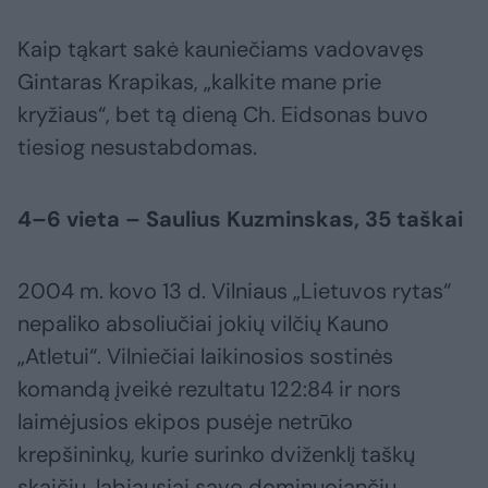
Kaip tąkart sakė kauniečiams vadovavęs
Gintaras Krapikas, „kalkite mane prie
kryžiaus“, bet tą dieną Ch. Eidsonas buvo
tiesiog nesustabdomas.
4–6 vieta – Saulius Kuzminskas, 35 taškai
2004 m. kovo 13 d. Vilniaus „Lietuvos rytas“
nepaliko absoliučiai jokių vilčių Kauno
„Atletui“. Vilniečiai laikinosios sostinės
komandą įveikė rezultatu 122:84 ir nors
laimėjusios ekipos pusėje netrūko
krepšininkų, kurie surinko dviženklį taškų
skaičių, labiausiai savo dominuojančiu