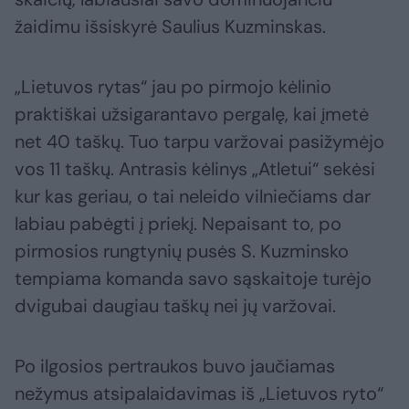
žaidimu išsiskyrė Saulius Kuzminskas.
„Lietuvos rytas“ jau po pirmojo kėlinio
praktiškai užsigarantavo pergalę, kai įmetė
net 40 taškų. Tuo tarpu varžovai pasižymėjo
vos 11 taškų. Antrasis kėlinys „Atletui“ sekėsi
kur kas geriau, o tai neleido vilniečiams dar
labiau pabėgti į priekį. Nepaisant to, po
pirmosios rungtynių pusės S. Kuzminsko
tempiama komanda savo sąskaitoje turėjo
dvigubai daugiau taškų nei jų varžovai.
Po ilgosios pertraukos buvo jaučiamas
nežymus atsipalaidavimas iš „Lietuvos ryto“