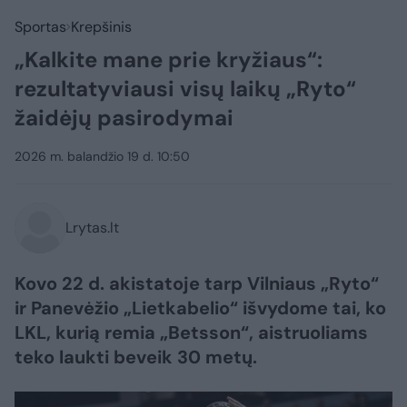
Sportas
Krepšinis
„Kalkite mane prie kryžiaus“:
rezultatyviausi visų laikų „Ryto“
žaidėjų pasirodymai
2026 m. balandžio 19 d. 10:50
Lrytas.lt
Kovo 22 d. akistatoje tarp Vilniaus „Ryto“
ir Panevėžio „Lietkabelio“ išvydome tai, ko
LKL, kurią remia „Betsson“, aistruoliams
teko laukti beveik 30 metų.