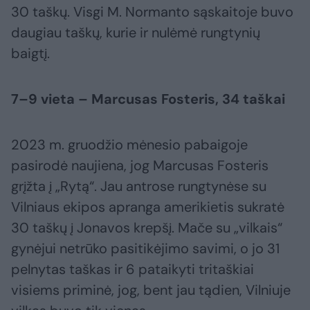
30 taškų. Visgi M. Normanto sąskaitoje buvo
daugiau taškų, kurie ir nulėmė rungtynių
baigtį.
7–9 vieta – Marcusas Fosteris, 34 taškai
2023 m. gruodžio mėnesio pabaigoje
pasirodė naujiena, jog Marcusas Fosteris
grįžta į „Rytą“. Jau antrose rungtynėse su
Vilniaus ekipos apranga amerikietis sukratė
30 taškų į Jonavos krepšį. Mače su „vilkais“
gynėjui netrūko pasitikėjimo savimi, o jo 31
pelnytas taškas ir 6 pataikyti tritaškiai
visiems priminė, jog, bent jau tądien, Vilniuje