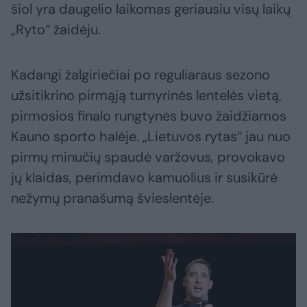
šiol yra daugelio laikomas geriausiu visų laikų
„Ryto“ žaidėju.
Kadangi žalgiriečiai po reguliaraus sezono
užsitikrino pirmąją turnyrinės lentelės vietą,
pirmosios finalo rungtynės buvo žaidžiamos
Kauno sporto halėje. „Lietuvos rytas“ jau nuo
pirmų minučių spaudė varžovus, provokavo
jų klaidas, perimdavo kamuolius ir susikūrė
nežymų pranašumą švieslentėje.