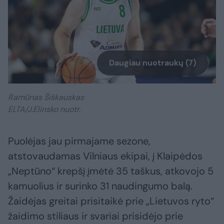
Daugiau nuotraukų (7)
Ramūnas Šiškauskas
ELTA/J.Elinsko nuotr.
Puolėjas jau pirmajame sezone,
atstovaudamas Vilniaus ekipai, į Klaipėdos
„Neptūno“ krepšį įmėtė 35 taškus, atkovojo 5
kamuolius ir surinko 31 naudingumo balą.
Žaidėjas greitai prisitaikė prie „Lietuvos ryto“
žaidimo stiliaus ir svariai prisidėjo prie