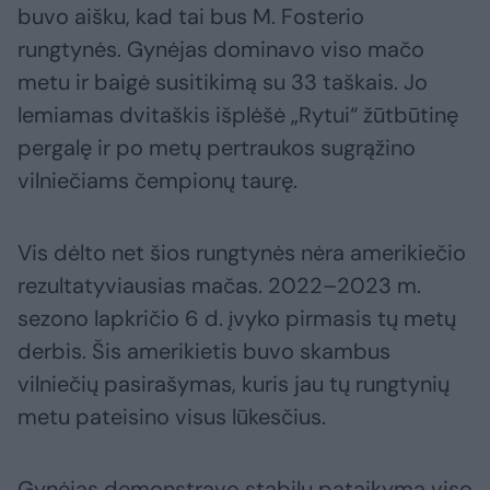
buvo aišku, kad tai bus M. Fosterio
rungtynės. Gynėjas dominavo viso mačo
metu ir baigė susitikimą su 33 taškais. Jo
lemiamas dvitaškis išplėšė „Rytui“ žūtbūtinę
pergalę ir po metų pertraukos sugrąžino
vilniečiams čempionų taurę.
Vis dėlto net šios rungtynės nėra amerikiečio
rezultatyviausias mačas. 2022–2023 m.
sezono lapkričio 6 d. įvyko pirmasis tų metų
derbis. Šis amerikietis buvo skambus
vilniečių pasirašymas, kuris jau tų rungtynių
metu pateisino visus lūkesčius.
Gynėjas demonstravo stabilų pataikymą viso