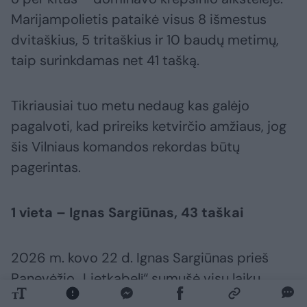
Marijampolietis pataikė visus 8 išmestus
dvitaškius, 5 tritaškius ir 10 baudų metimų,
taip surinkdamas net 41 tašką.
Tikriausiai tuo metu nedaug kas galėjo
pagalvoti, kad prireiks ketvirčio amžiaus, jog
šis Vilniaus komandos rekordas būtų
pagerintas.
1 vieta – Ignas Sargiūnas, 43 taškai
2026 m. kovo 22 d. Ignas Sargiūnas prieš
Panevėžio „Lietkabelį“ sumušė visų laikų
„Ryto“ rezultatyvumo rekordą. Tokios