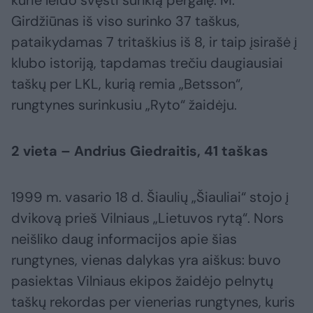
kurie leido švęsti sunkią pergalę. M.
Girdžiūnas iš viso surinko 37 taškus,
pataikydamas 7 tritaškius iš 8, ir taip įsirašė į
klubo istoriją, tapdamas trečiu daugiausiai
taškų per LKL, kurią remia „Betsson“,
rungtynes surinkusiu „Ryto“ žaidėju.
2 vieta – Andrius Giedraitis, 41 taškas
1999 m. vasario 18 d. Šiaulių „Šiauliai“ stojo į
dvikovą prieš Vilniaus „Lietuvos rytą“. Nors
neišliko daug informacijos apie šias
rungtynes, vienas dalykas yra aiškus: buvo
pasiektas Vilniaus ekipos žaidėjo pelnytų
taškų rekordas per vienerias rungtynes, kuris