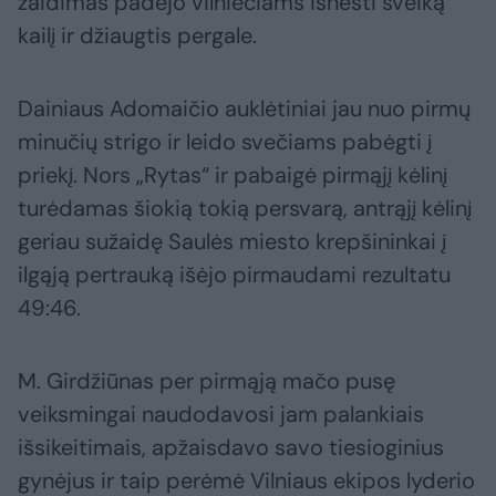
žaidimas padėjo vilniečiams išnešti sveiką
kailį ir džiaugtis pergale.
Dainiaus Adomaičio auklėtiniai jau nuo pirmų
minučių strigo ir leido svečiams pabėgti į
priekį. Nors „Rytas“ ir pabaigė pirmąjį kėlinį
turėdamas šiokią tokią persvarą, antrąjį kėlinį
geriau sužaidę Saulės miesto krepšininkai į
ilgąją pertrauką išėjo pirmaudami rezultatu
49:46.
M. Girdžiūnas per pirmąją mačo pusę
veiksmingai naudodavosi jam palankiais
išsikeitimais, apžaisdavo savo tiesioginius
gynėjus ir taip perėmė Vilniaus ekipos lyderio