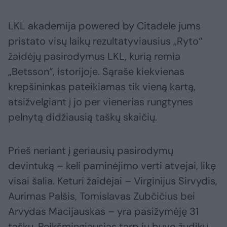
LKL akademija powered by Citadele jums
pristato visų laikų rezultatyviausius „Ryto“
žaidėjų pasirodymus LKL, kurią remia
„Betsson“, istorijoje. Sąraše kiekvienas
krepšininkas pateikiamas tik vieną kartą,
atsižvelgiant į jo per vienerias rungtynes
pelnytą didžiausią taškų skaičių.
Prieš neriant į geriausių pasirodymų
devintuką – keli paminėjimo verti atvejai, likę
visai šalia. Keturi žaidėjai – Virginijus Sirvydis,
Aurimas Palšis, Tomislavas Zubčičius bei
Arvydas Macijauskas – yra pasižymėję 31
tašku. Reikšmingiausias tarp jų buvo žudiku