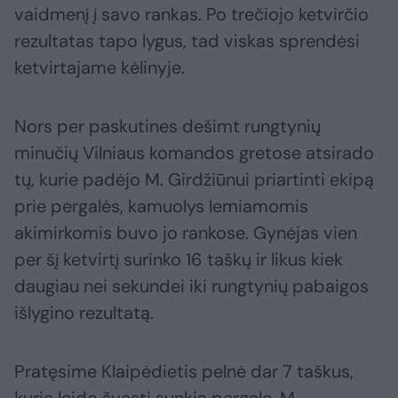
vaidmenį į savo rankas. Po trečiojo ketvirčio
rezultatas tapo lygus, tad viskas sprendėsi
ketvirtajame kėlinyje.
Nors per paskutines dešimt rungtynių
minučių Vilniaus komandos gretose atsirado
tų, kurie padėjo M. Girdžiūnui priartinti ekipą
prie pergalės, kamuolys lemiamomis
akimirkomis buvo jo rankose. Gynėjas vien
per šį ketvirtį surinko 16 taškų ir likus kiek
daugiau nei sekundei iki rungtynių pabaigos
išlygino rezultatą.
Pratęsime Klaipėdietis pelnė dar 7 taškus,