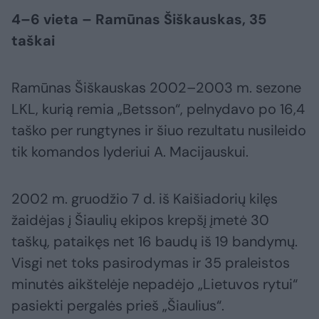
4–6 vieta – Ramūnas Šiškauskas, 35
taškai
Ramūnas Šiškauskas 2002–2003 m. sezone
LKL, kurią remia „Betsson“, pelnydavo po 16,4
taško per rungtynes ir šiuo rezultatu nusileido
tik komandos lyderiui A. Macijauskui.
2002 m. gruodžio 7 d. iš Kaišiadorių kilęs
žaidėjas į Šiaulių ekipos krepšį įmetė 30
taškų, pataikęs net 16 baudų iš 19 bandymų.
Visgi net toks pasirodymas ir 35 praleistos
minutės aikštelėje nepadėjo „Lietuvos rytui“
pasiekti pergalės prieš „Šiaulius“.