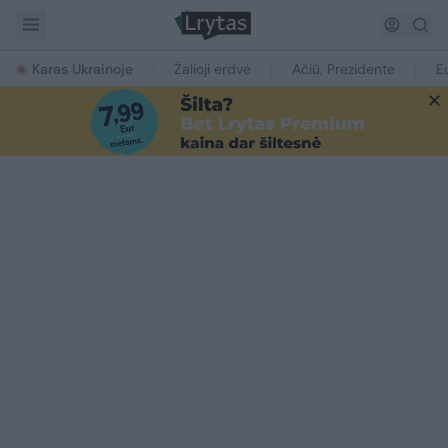
Karas Ukrainoje
Žalioji erdvė
Ačiū, Prezidente
E