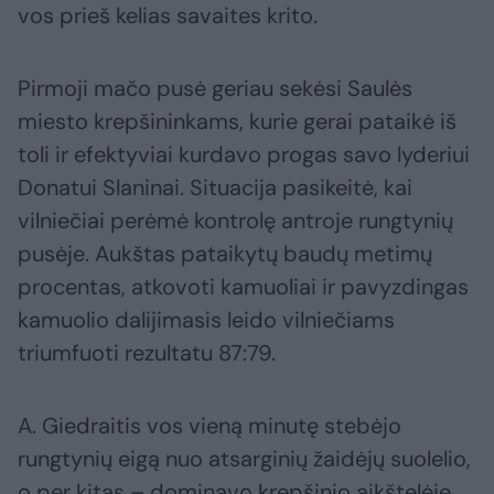
vos prieš kelias savaites krito.
Pirmoji mačo pusė geriau sekėsi Saulės
miesto krepšininkams, kurie gerai pataikė iš
toli ir efektyviai kurdavo progas savo lyderiui
Donatui Slaninai. Situacija pasikeitė, kai
vilniečiai perėmė kontrolę antroje rungtynių
pusėje. Aukštas pataikytų baudų metimų
procentas, atkovoti kamuoliai ir pavyzdingas
kamuolio dalijimasis leido vilniečiams
triumfuoti rezultatu 87:79.
A. Giedraitis vos vieną minutę stebėjo
rungtynių eigą nuo atsarginių žaidėjų suolelio,
o per kitas – dominavo krepšinio aikštelėje.