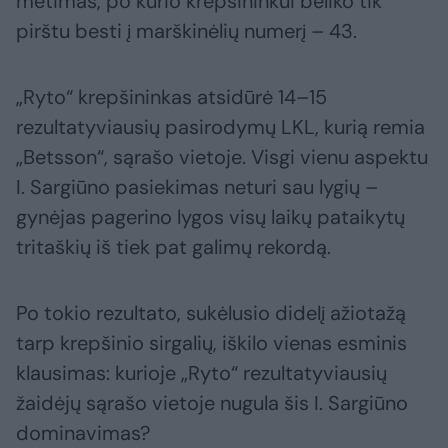
metimas, po kurio krepšininkui beliko tik
pirštu besti į marškinėlių numerį – 43.
„Ryto“ krepšininkas atsidūrė 14–15
rezultatyviausių pasirodymų LKL, kurią remia
„Betsson“, sąrašo vietoje. Visgi vienu aspektu
I. Sargiūno pasiekimas neturi sau lygių –
gynėjas pagerino lygos visų laikų pataikytų
tritaškių iš tiek pat galimų rekordą.
Po tokio rezultato, sukėlusio didelį ažiotažą
tarp krepšinio sirgalių, iškilo vienas esminis
klausimas: kurioje „Ryto“ rezultatyviausių
žaidėjų sąrašo vietoje nugula šis I. Sargiūno
dominavimas?