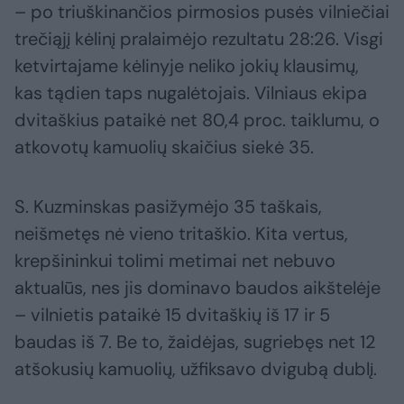
– po triuškinančios pirmosios pusės vilniečiai
trečiąjį kėlinį pralaimėjo rezultatu 28:26. Visgi
ketvirtajame kėlinyje neliko jokių klausimų,
kas tądien taps nugalėtojais. Vilniaus ekipa
dvitaškius pataikė net 80,4 proc. taiklumu, o
atkovotų kamuolių skaičius siekė 35.
S. Kuzminskas pasižymėjo 35 taškais,
neišmetęs nė vieno tritaškio. Kita vertus,
krepšininkui tolimi metimai net nebuvo
aktualūs, nes jis dominavo baudos aikštelėje
– vilnietis pataikė 15 dvitaškių iš 17 ir 5
baudas iš 7. Be to, žaidėjas, sugriebęs net 12
atšokusių kamuolių, užfiksavo dvigubą dublį.